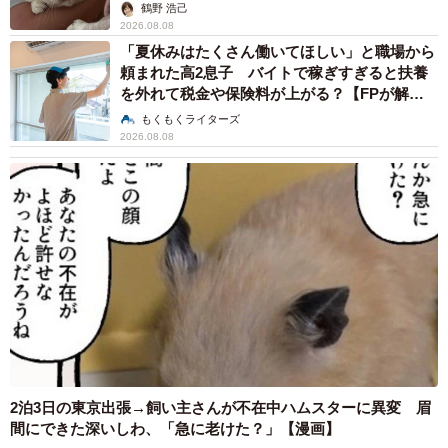
鶴野 浩己
2026.08.08
「夏休みはたくさん働いてほしい」と職場から
頼まれた高2息子 バイトで稼ぎすぎると扶養
を外れて税金や保険料が上がる？【FPが解
説】
もくもくライターズ
2026.08.08
2泊3日の東京出張→飼い主さんが不在中ハムスターに異変 眉
間にできた深いしわ、「急に老けた？」【漫画】