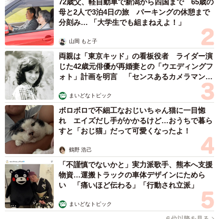
72歳父、軽自動車で新潟から四国まで 65歳の
母と2人で3泊4日の旅 パーキングの休憩まで
分刻み… 「大学生でも組まねえよ！」
山岡 もと子
両親は「東京キッド」の看板役者 ライダー演
じた42歳元俳優が再婚妻との「ウエディングフ
ォト」計画を明言 「センスあるカメラマン求
む」
まいどなトピック
ボロボロで不細工なおじいちゃん猫に一目惚
れ エイズだし手がかかるけど…おうちで暮ら
すと「おじ猫」だって可愛くなったよ！
鶴野 浩己
「不謹慎でないかと」実力派歌手、熊本へ支援
物資…運搬トラックの車体デザインにためら
い 「痛いほど伝わる」「行動され立派」
まいどなトピック
６位以降を見る