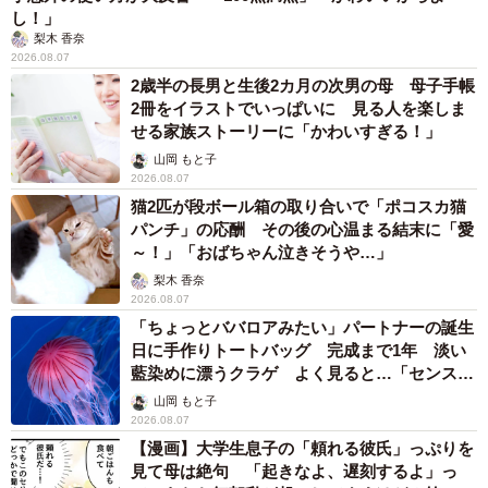
し！」
梨木 香奈
2026.08.07
2歳半の長男と生後2カ月の次男の母 母子手帳
2冊をイラストでいっぱいに 見る人を楽しま
せる家族ストーリーに「かわいすぎる！」
山岡 もと子
2026.08.07
猫2匹が段ボール箱の取り合いで「ポコスカ猫
パンチ」の応酬 その後の心温まる結末に「愛
～！」「おばちゃん泣きそうや…」
梨木 香奈
2026.08.07
「ちょっとババロアみたい」パートナーの誕生
日に手作りトートバッグ 完成まで1年 淡い
藍染めに漂うクラゲ よく見ると…「センスす
ごい」
山岡 もと子
2026.08.07
【漫画】大学生息子の「頼れる彼氏」っぷりを
見て母は絶句 「起きなよ、遅刻するよ」っ