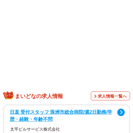
また、SNSで話題を呼んだ「マイナス7キログラム」のダイ
エットを経て、現在も無理なく体型をキープしている森さ
んが、食を楽しみながら自信を持てるビジュアルを保つ、
最新のボディーメソッドも明かします。
50枚以上にわたる撮り下ろし写真には、透明感あふれるブ
ルードレス姿や、まんまるな美ヒップが際立つヘルシーな
ランジェリーカット、ふんわりとした“スフレっぽボディ
ー”のキャミドレス姿など、森さんの美しさをあらゆる角度
から切り取った多彩な表情が収められています。
まいどなの求人情報
求人情報一覧へ
日直 受付スタッフ 珠洲市総合病院/週2日勤務/学
歴・経験・年齢不問
太平ビルサービス株式会社