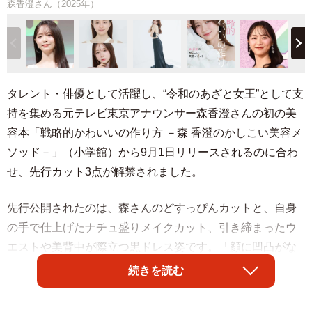
森香澄さん（2025年）
タレント・俳優として活躍し、“令和のあざと女王”として支
持を集める元テレビ東京アナウンサー森香澄さんの初の美
容本「戦略的かわいいの作り方 －森 香澄のかしこい美容メ
ソッド－」（小学館）から9月1日リリースされるのに合わ
せ、先行カット3点が解禁されました。
先行公開されたのは、森さんのどすっぴんカットと、自身
の手で仕上げたナチュ盛りメイクカット、引き締まったウ
エストや美背中が際立つ黒ドレス姿です。「顔に凹凸がな
い平凡な顔」と語る森さんですが、その素材を活かし、メ
続きを読む
イクで“盛る”独自のテクニックが本書にはたっぷりと詰め込
まれています。