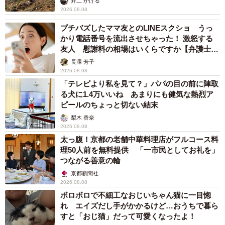
井二 かける
2026.08.08
プチバズしたママ友とのLINEスクショ うっ
かり電話番号を流出させちゃった！ 激怒する
友人 慰謝料の相場はいくらですか【弁護士が
解説】
長澤 芳子
2026.08.08
「テレビより私を見て？」パパの目の前に陣取
る犬に1.4万いいね あまりにも健気な熱烈ア
ピールのちょっと切ない結末
梨木 香奈
2026.08.08
太っ腹！京都の老舗中華料理店がフルコース料
理50人前を無料提供 「一市民としてお礼を」
つながる善意の輪
京都新聞社
2026.08.08
ボロボロで不細工なおじいちゃん猫に一目惚
れ エイズだし手がかかるけど…おうちで暮ら
すと「おじ猫」だって可愛くなったよ！