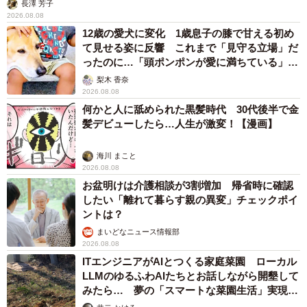
長澤 芳子
2026.08.08
12歳の愛犬に変化 1歳息子の膝で甘える初め
て見せる姿に反響 これまで「見守る立場」だ
ったのに…「頭ポンポンが愛に満ちている」
「尊…」
梨木 香奈
2026.08.08
何かと人に舐められた黒髪時代 30代後半で金
髪デビューしたら…人生が激変！【漫画】
海川 まこと
2026.08.08
お盆明けは介護相談が3割増加 帰省時に確認
したい「離れて暮らす親の異変」チェックポイ
ントは？
まいどなニュース情報部
2026.08.08
ITエンジニアがAIとつくる家庭菜園 ローカル
LLMのゆるふわAIたちとお話しながら開墾して
みたら… 夢の「スマートな菜園生活」実現な
るか