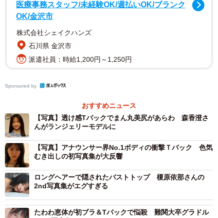
医療事務スタッフ/未経験OK/週払いOK/ブランク
もり・かすみ 1995年6月16日生まれ、東京都出身。元テ
OK/金沢市
レビ東京アナウンサー。2023年よりフリーに転身し、タレ
株式会社シェイクハンズ
ント、俳優としても活躍。親しみやすいキャラクターと高
石川県 金沢市
いセルフプロデュース力で幅広い世代から支持を集め、
派遣社員：時給1,200円～1,250円
SNSの総フォロワーは250万人以上。ダイエットやセルフ
メイクなど、自身の美容事情を定期的に発信。美的.comで
Sponsored by
は彼女の美のメソッドをたっぷり詰め込んだ連載｢森 香澄の
戦略的人類モテBEAUTY」で人気を博す。
おすすめニュース
【写真】透け感Tバックでまん丸美尻があらわ 森香澄さ
んがランジェリーモデルに
【写真】アナウンサー界No.1ボディの衝撃Ｔバック 色気
むき出しの初写真集が大反響
ロングヘアーで隠されたバストトップ 榎原依那さんの
2nd写真集がエグすぎる
たわわ恵体が初ブラ＆Tバックで悩殺 難関大卒グラドル