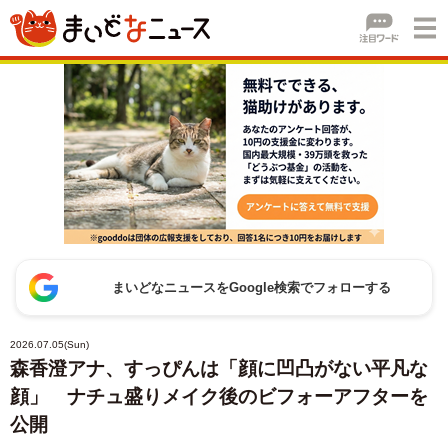
まいどなニュースをGoogle検索でフォローする
2026.07.05(Sun)
森香澄アナ、すっぴんは「顔に凹凸がない平凡な
顔」 ナチュ盛りメイク後のビフォーアフターを
公開