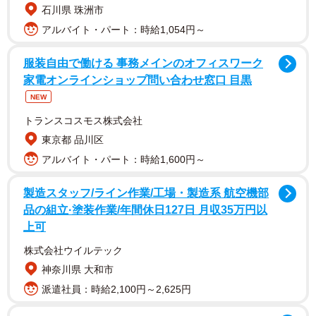
石川県 珠洲市
アルバイト・パート：時給1,054円～
服装自由で働ける 事務メインのオフィスワーク
家電オンラインショップ問い合わせ窓口 目黒
NEW
ほかにも、透明感を損なわない美容医療のオーダー方法や
トランスコスモス株式会社
駆け込みサロン、愛用カラコンなど初公開の情報を紹介。
東京都 品川区
さらに、インタビューで自分の魅力を最大化するためのマ
アルバイト・パート：時給1,600円～
インドキープ術についても深掘りしています。
製造スタッフ/ライン作業/工場・製造系 航空機部
品の組立·塗装作業/年間休日127日 月収35万円以
書籍の帯コメントは指原莉乃さんが担当。「今日から『森
上可
香澄と同じ生活』させてもらいます！ だって美容法もダ
株式会社ウイルテック
イエットもメンタルもこんなに教えてくれたんだから！」
神奈川県 大和市
とコメントを寄せています。
派遣社員：時給2,100円～2,625円
【森香澄さんプロフィール】