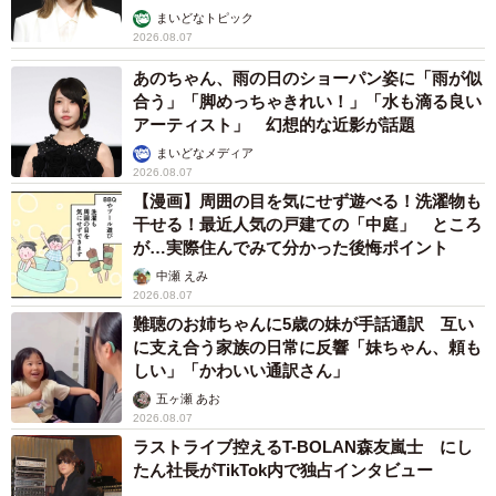
まいどなトピック
2026.08.07
あのちゃん、雨の日のショーパン姿に「雨が似
合う」「脚めっちゃきれい！」「水も滴る良い
アーティスト」 幻想的な近影が話題
まいどなメディア
2026.08.07
【漫画】周囲の目を気にせず遊べる！洗濯物も
干せる！最近人気の戸建ての「中庭」 ところ
が…実際住んでみて分かった後悔ポイント
中瀬 えみ
2026.08.07
難聴のお姉ちゃんに5歳の妹が手話通訳 互い
に支え合う家族の日常に反響「妹ちゃん、頼も
しい」「かわいい通訳さん」
五ヶ瀬 あお
2026.08.07
ラストライブ控えるT-BOLAN森友嵐士 にし
たん社長がTikTok内で独占インタビュー