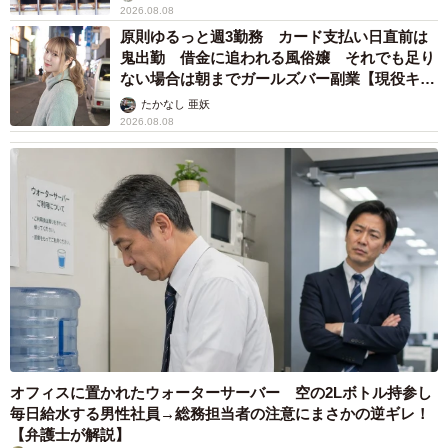
2026.08.08
原則ゆるっと週3勤務 カード支払い日直前は
鬼出勤 借金に追われる風俗嬢 それでも足り
ない場合は朝までガールズバー副業【現役キャ
ストに取材】
たかなし 亜妖
2026.08.08
オフィスに置かれたウォーターサーバー 空の2Lボトル持参し
毎日給水する男性社員→総務担当者の注意にまさかの逆ギレ！
【弁護士が解説】