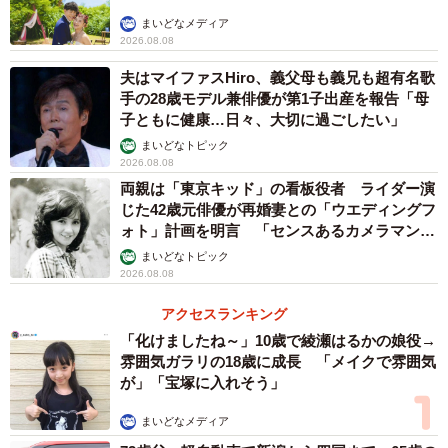
まいどなメディア
2026.08.08
夫はマイファスHiro、義父母も義兄も超有名歌
手の28歳モデル兼俳優が第1子出産を報告「母
子ともに健康…日々、大切に過ごしたい」
まいどなトピック
2026.08.08
両親は「東京キッド」の看板役者 ライダー演
じた42歳元俳優が再婚妻との「ウエディングフ
ォト」計画を明言 「センスあるカメラマン求
む」
まいどなトピック
2026.08.08
アクセスランキング
「化けましたね～」10歳で綾瀬はるかの娘役→
雰囲気ガラリの18歳に成長 「メイクで雰囲気
が」「宝塚に入れそう」
まいどなメディア