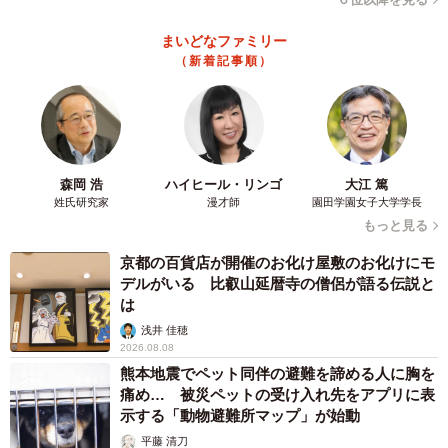
まいどなファミリー
（新着記事順）
森岡 浩
ハイヒール・リンゴ
大江 篤
姓氏研究家
漫才師
園田学園女子大学学長
もっと見る
京都の百貨店が開催のお化け屋敷のお化けにモ
デルがいる 比叡山延暦寺の僧侶が語る伝説と
は
浅井 佳穂
2026.08.08
熊本地震でペット同伴の避難を諦める人に胸を
痛め… 被災ペットの受け入れ先をアプリに表
示する「動物避難所マップ」が始動
平藤 清刀