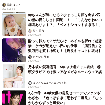
海川 まこと
2026.08.08
赤ちゃんが気になる？ひょっこり顔を出す2匹
の猫の愛らしさに悶絶…！ 「こんなかわいい
構図あります？」「ベストショットすぎる！」
梨木 香奈
2026.08.08
酔って転んでアザだらけ ネイルも折れて超悲
惨 ケガが絶えない夜のお仕事 「病院代」と
数万円を渡す神客も！【現役キャストに取材】
たかなし 亜妖
2026.08.07
乃木坂46賀喜遥香 5年ぶり週チャン表紙 巻
頭グラビアでは激レアなメガネルームウエア姿
まいどなニュースエンタメ部
2026.08.07
3児の母 43歳女優の肩見せコーデでファンざ
わざわ 「色っぽすぎて思わず二度見」「むっ
かしからずっと可愛い」