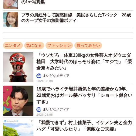
の1st写真集
ブラの肩紐外して誘惑目線 美尻さらしたTバック 28歳
のカープ女子の無防備ボディ
エンタメ
気になる
ファッション
買ってみたい
「ウソだろ」体重130kgの女性芸人オダウエダ
植田 大学時代のほっそり姿に「マジで」「榮
倉奈々みたい」
まいどなメディア
2026.08.08
19歳でハライチ岩井勇気と年の差婚から3年、
22歳元おはガール髪バッサリ「ショート似合い
すぎ」
まいどなメディア
2026.08.08
「我慢できず」村上佳菜子、イケメン夫と全力
ハグ「可愛いふたり」「素敵なご夫婦」