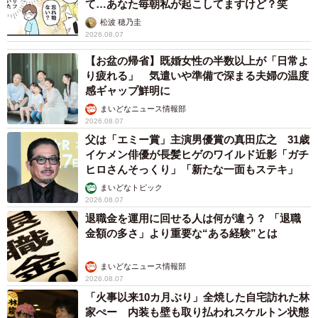
て…あなた毎朝私が起こしてますけど？笑
松波 穂乃圭
2026.08.07
【お盆の帰省】既婚女性の半数以上が「日常よ
り疲れる」 気遣いや準備で深まる夫婦の温度
感ギャップ鮮明に
まいどなニュース情報部
2026.08.07
父は「エミー賞」主演男優賞の真田広之 31歳
イケメン俳優が長髪ヒゲのワイルド近影「ガチ
ヒロさんそっくり」「新たな一面もステキ」
まいどなトピック
2026.08.07
退職金を運用に回せる人は何が違う？ 「退職
金額の多さ」より重要な“ある経験”とは
まいどなニュース情報部
2026.08.07
「火事以来10カ月ぶり」全焼した自宅訪れた林
家ぺー 内装も壁も取り払われスケルトン状態