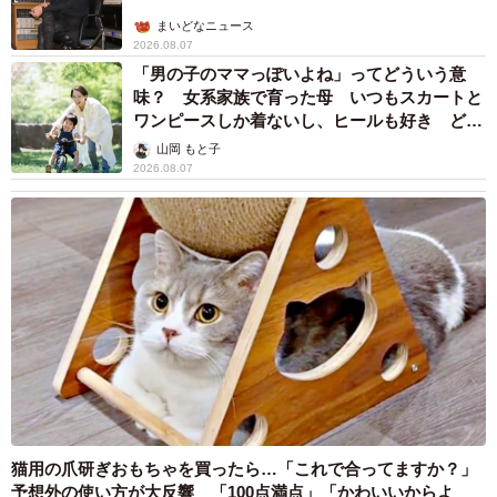
まいどなニュース
2026.08.07
「男の子のママっぽいよね」ってどういう意
味？ 女系家族で育った母 いつもスカートと
ワンピースしか着ないし、ヒールも好き どの
へんが…
山岡 もと子
2026.08.07
猫用の爪研ぎおもちゃを買ったら…「これで合ってますか？」
予想外の使い方が大反響 「100点満点」「かわいいからよ