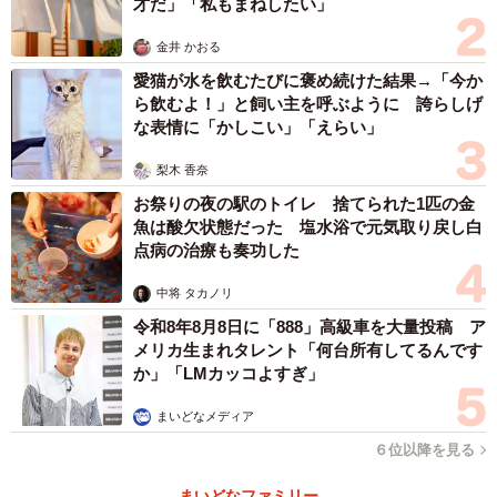
才だ」「私もまねしたい」
金井 かおる
愛猫が水を飲むたびに褒め続けた結果→「今か
ら飲むよ！」と飼い主を呼ぶように 誇らしげ
な表情に「かしこい」「えらい」
梨木 香奈
お祭りの夜の駅のトイレ 捨てられた1匹の金
魚は酸欠状態だった 塩水浴で元気取り戻し白
点病の治療も奏功した
中将 タカノリ
令和8年8月8日に「888」高級車を大量投稿 ア
メリカ生まれタレント「何台所有してるんです
か」「LMカッコよすぎ」
まいどなメディア
６位以降を見る
まいどなファミリー