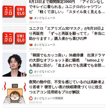
8月13日まで期間限定3990円 「アイロンなし
でキレイに着られる」ユニクロのシャツワン
ピ 「軽くて涼しい」「スタイル良く見える」
の声
まいどなニュース
2026.08.10
ユニクロ「エアリズム3Dマスク」が8月10日よ
り再販売 「ずっと再販を願ってて」「本当に
助かります！」購入者から喜びの声
まいどなニュース
2026.08.10
「韓国でもカッコ良い」36歳俳優 出演ドラマ
の大胆なオフショット姿に騒然 「tattooより
も美肌に目が」「血まみれでも洗濯でも全部か
っこいい」
まいどなトピック
2026.08.10
夜間の熱中症、不安を感じているのは高齢者よ
り若者？ 寝苦しい夜の快眠環境づくりに役立
つエアコン活用術をプロが解説
まいどなニュース情報部
2026.08.10