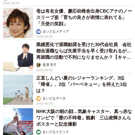
2026.08.09
母は有名女優、慶応幼稚舎出身CBCアナのノー
スリーブ姿「育ちの良さが表情に表れてる」
「天使の笑顔」
まいどなメディア
2026.08.09
業績悪化で退職勧奨を受けた30代会社員 会社
都合退職ならば失業手当を早く受け取れるが…
再就職の活動で不利になりませんか？【キャリ
アカウンセラーが解説】
長澤 芳子
2026.08.09
正直しんどい夏のレジャーランキング、3位
「帰省」、2位「バーベキュー」を抑えた1位
は？
まいどなデータ
2026.08.09
NHK大阪の朝の顔…気象キャスター、真っ赤な
ワンピで「愛の不時着」観劇 三山凌輝さんら
ポスターと記念撮影
まいどなトピック