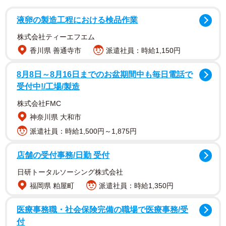
液卵の製造工程における検品作業
株式会社ティーエフエム
香川県 善通寺市
派遣社員：時給1,150円
8月8日～8月16日までのお盆期間中も毎日電話で
受付中!/工場/製造
株式会社FMC
神奈川県 大和市
派遣社員：時給1,500円～1,875円
店舗の受付事務/日勤 受付
日研トータルソーシング株式会社
福岡県 粕屋町
派遣社員：時給1,350円
2/5
医療事務職・社会保険完備の職場で医療事務/受
デビュー作で50テイクを重ねたという寛一郎さん
付