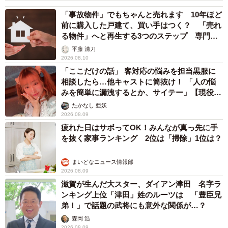
「事故物件」でもちゃんと売れます 10年ほど
前に購入した戸建て、買い手はつく？ 「売れ
る物件」へと再生する3つのステップ 専門家
が解説
平藤 清刀
2026.08.10
「ここだけの話」 客対応の悩みを担当黒服に
相談したら…他キャストに筒抜け！ 「人の悩
みを簡単に漏洩するとか、サイテー」【現役キ
ャストに取材】
たかなし 亜妖
2026.08.09
疲れた日はサボってOK！みんなが真っ先に手
を抜く家事ランキング 2位は「掃除」1位は？
まいどなニュース情報部
2026.08.09
滋賀が生んだ大スター、ダイアン津田 名字ラ
ンキング上位「津田」姓のルーツは 「豊臣兄
弟！」で話題の武将にも意外な関係が…？
森岡 浩
2026.08.09