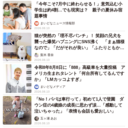
「今年こそ7月中に終わらせる！」意気込む小
学生は約4割…でも現実は？ 親子の夏休み宿
題事情
まいどなニュース情報部
2026.08.10
猫が突然の「理不尽パンチ」！ 笑顔の兄犬を
襲った爆笑ハプニングにSNS沸く 「まぁ猫様
なので」「だがそれが良い」「ふたりともかわ
いいね」
梨木 香奈
2026.08.10
令和8年8月8日に「888」高級車を大量投稿 ア
メリカ生まれタレント「何台所有してるんです
か」「LMカッコよすぎ」
まいどなメディア
2026.08.10
「No！パパは車行って」初めて1人で登園 ダ
ウン症の4歳娘の成長に思わず涙…「感動して
泣いちゃった」「表情も会話も愛おしい」
五ヶ瀬 あお
2026.08.10