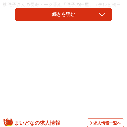
柳徹子さんの長寿トーク番組「徹子の部屋」（テレビ朝日
系、午後1時放送）に初出演します。
続きを読む
公式HPによると、1996年、東京都生まれの寛一郎さんは
2017年、映画「心が叫びたがってるんだ。」で俳優デビュ
ーし、翌2018年に出演した映画「菊とギロチン」で、キネ
マ旬報ベストテン・新人男優賞、日本映画批評家大賞・助
演男優賞などを受賞。以降、NHK大河ドラマ「鎌倉殿の13
人」や連続テレビ小説「ばけばけ」など数々の話題作に出
演してきました。
まいどなの求人情報
求人情報一覧へ