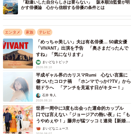
「勘違いした自分らしさは要らない」 阪本順治監督が明
かす俳優論 心から信頼する俳優の条件とは
3/5
エンタメ
家族
テレビ
黒柳徹子さん（右）とトークを展開する寛一郎さん
「めっちゃ美しい」夫は有名俳優… 50歳女優
「VIVANT」出演を予告 「奥さまだったんで
すね」「気になります」
さらに、祖父や父の過去の出演映像が流れる中、徹子さん
まいどなトピック
とだからこそ語りあえる三國さんとの思い出話も。独自の
2026.08.10
存在感を放つ寛一郎さんの、役者としての覚悟と素顔に迫
平成ギャル界のカリスマRumi 心ない言葉に
ります。
傷ついたコロナ禍 「ホンマでっか!?TV」から
朝ドラへ 「アンチを見返す日がキター！」
石井 隼人
2026.08.10
世界一周中に3度も出会った運命的カップル
口では言えない「ジョージアの熱い夜」に「も
うやめぇや！」藤井が猛ツッコミ連発【新婚さ
ん】
まいどなニュース
2026.08.07