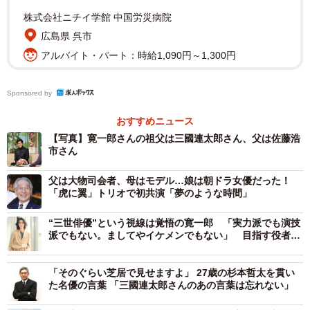
株式会社ニチイ学館 中国労災病院
そんな寛一郎さんの幼少期の家族の団らんは、映画やドラ
広島県 呉市
マを父と一緒に見ることだったそうで、父の作品を見て感
アルバイト・パート：時給1,090円～1,300円
想を求められた俳優一家ならではの環境を告白します。
また、父と比較され役者になることへの反発から、役者へ
Sponsored by
の決断に至るまでの当時の葛藤や、デビュー作で50テイク
おすすめニュース
を重ねた苦労話、父との初共演で珍しくNGを連発する父
【写真】寛一郎さんの祖父は三國連太郎さん、父は佐藤浩
市さん
が、カメラマンのせいにするユーモラスな舞台裏も披露し
ます。
父は大物司会者、母はモデル…娘は朝ドラ女優だった！
「虎に翼」トリオで初共演「夢のような時間」
“三世俳優”という視線は覚悟の寛一郎 「実力派でも演技
派でもない。ましてやイケメンでもない」 目指す役者像
は常にまっさら状態
「そのぐらい芝居で見せますよ」 27歳の杉本哲太を貫い
た名優の言葉 「三國連太郎さんのあの言葉は忘れない」