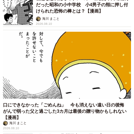
だった昭和の小中学校 小4男子の頬に押し付
けられた恐怖の棒とは？【漫画】
海川 まこと
2026.08.10
口にできなかった「ごめんね」 今も消えない遠い日の後悔
がんで弱った父と過ごした3カ月は最後の贈り物かもしれない
【漫画】
海川 まこと
2026.08.10