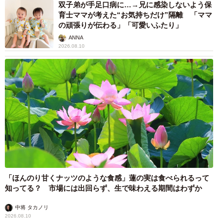
双子弟が手足口病に…→兄に感染しないよう保
育士ママが考えた“お気持ちだけ”隔離 「ママ
の頑張りが伝わる」「可愛いふたり」
ANNA
2026.08.10
「ほんのり甘くナッツのような食感」蓮の実は食べられるって
知ってる？ 市場には出回らず、生で味わえる期間はわずか
中将 タカノリ
2026.08.10