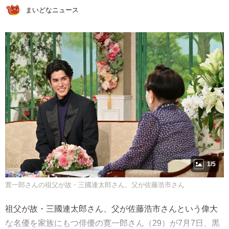
まいどなニュース
1/5
寛一郎さんの祖父が故・三國連太郎さん、父が佐藤浩市さん
祖父が故・三國連太郎さん、父が佐藤浩市さんという偉大
な名優を家族にもつ俳優の寛一郎さん（29）が7月7日、黒