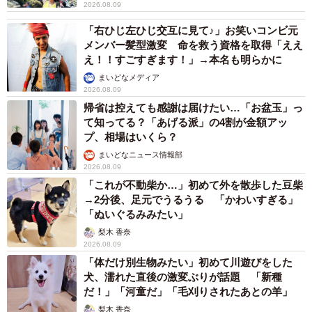
2026.08.09
「右ひじ左ひじ交互に見て♪」お笑いコンビ元
メンバー髪型激変 命を救う資格を取得「ええ
え！！すごすぎます！」→本名も明らかに
まいどなメディア
2026.08.09
帰省は控えても感謝は届けたい…「お盆玉」っ
て知ってる？「あげる派」の4割が金額アッ
プ、相場はいくら？
まいどなニュース情報部
2026.08.09
「これが不動柴か…」初めて外を散歩した豆柴
→2分後、足元でうるうる 「かわいすぎる」
「ぬいぐるみみたい」
梨木 香奈
2026.08.09
「体だけ別生物みたい」初めて川遊びをした
犬、濡れた直後の激変ぶりが話題 「新種
だ！」「河童だ」「毛刈りされたあとの羊」
梨木 香奈