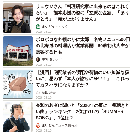
リュウジさん「料理研究家に出来るのはこれく
らい」 熊本応援の姿に「立派な金額」「あり
がとう」「頭が上がりません」
まいどなトピック
2026.08.10
ボロボロな外観のかに太郎 名物メニュ−500円
の北海道の料理店が営業再開 90歳初代店主が
接客する日も
中将 タカノリ
2026.08.10
【漫画】宅配業者の誤配や荷物のいい加減な扱
いに、思わず「本人が謝りに来い！」…これっ
てカスハラになりますか？
沼田 絵美
2026.08.10
令和の若者に聞いた「2026年の夏に一番聴きた
い曲」ランキング 2位はYUIの『SUMMER
SONG』、1位は？
まいどなニュース情報部
2026.08.10