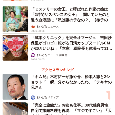
「ミステリーの女王」と呼ばれた作家の娘は
「2時間サスペンスの女王」 聞いていたのと
違う血液型に「私は誰の子なの？」【徹子の部
屋】
まいどなニュース
2026.08.06
「城本クリニック」を完全オマージュ 吉田沙
保里がゴロゴロ転がる日清カップヌードルCM
が20万いいね→「本家」総院長も体張って31万
いいね
まいどなニュース調査部
2026.08.05
アクセスランキング
「キム兄」木村祐一が激やせ、松本人志と2シ
ョット「一瞬、分からなかったわ」「テキヤの
兄さん」
まいどなメディア
「完全に旅館だ」お盆も仕事…30代独身男性、
自宅で旅館料理を再現 「マジですごい」「天