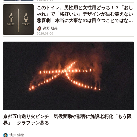
このトイレ、男性用と女性用どっち！？「おし
ゃれ」で「格好いい」デザインが生む笑えない
悲喜劇 本当に大事なのは目立つことではな
く…
高野 朋美
2026.08.09
京都五山送り火ピンチ 気候変動や獣害に施設老朽化「もう限
界」 クラファン募る
浅井 佳穂