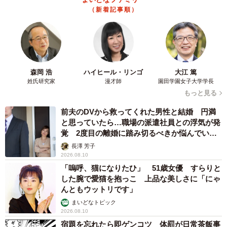
（新着記事順）
森岡 浩
ハイヒール・リンゴ
大江 篤
姓氏研究家
漫才師
園田学園女子大学学長
もっと見る
前夫のDVから救ってくれた男性と結婚 円満
と思っていたら…職場の派遣社員との浮気が発
覚 2度目の離婚に踏み切るべきか悩んでいま
す【夫婦関係修復カウンセラーが解説】
長澤 芳子
2026.08.10
「嗚呼、猫になりたひ」 51歳女優 すらりと
した腕で愛猫を抱っこ 上品な美しさに「にゃ
んともウットリです」
まいどなトピック
2026.08.10
宿題を忘れたら即ゲンコツ 体罰が日常茶飯事