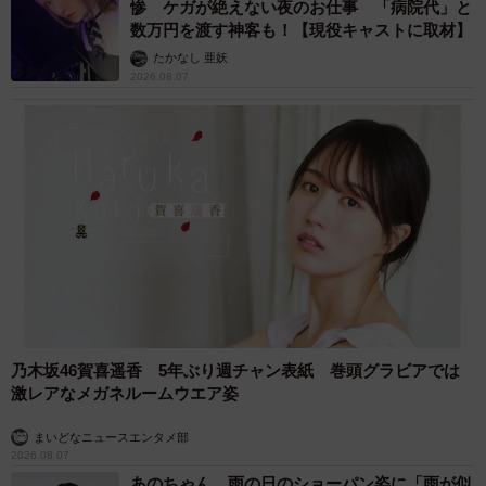
惨 ケガが絶えない夜のお仕事 「病院代」と
数万円を渡す神客も！【現役キャストに取材】
【出典】
たかなし 亜妖
2026.08.07
▽株式会社LITALICO「LITALICO発達ナビ」
http://h-navi.jp/
◇ ◇
◆はいどろ漫画 日常の事件や、身近なスカッと話をお届
け！【はいどろ漫画】のInstagramで連載漫画を描いてま
す。
Instagramはこちら→
https://www.instagram.com/haidoromanga
乃木坂46賀喜遥香 5年ぶり週チャン表紙 巻頭グラビアでは
激レアなメガネルームウエア姿
◇ ◇
まいどなニュースエンタメ部
2026.08.07
あのちゃん、雨の日のショーパン姿に「雨が似