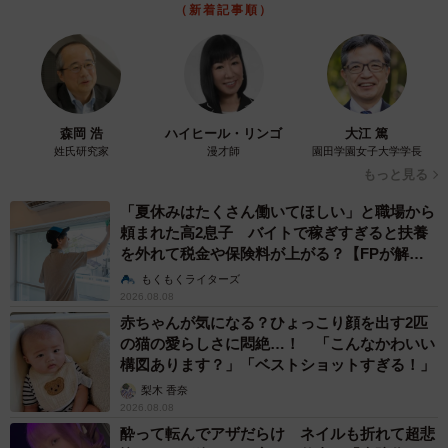
風の噂で聞いた、その子たちの今
（新着記事順）
──その後、その子たちは？
小学校に上がってから風の噂で、その子たちは学校でもい
じめっ子として、あまり良く思われていないと聞きまし
森岡 浩
ハイヒール・リンゴ
大江 篤
姓氏研究家
漫才師
園田学園女子大学学長
た。
もっと見る
もちろん、噂だけで人を判断することはできません。た
「夏休みはたくさん働いてほしい」と職場から
頼まれた高2息子 バイトで稼ぎすぎると扶養
だ、公園での出来事を思い返すと、「あの頃から片鱗はあ
を外れて税金や保険料が上がる？【FPが解
ったのかな」と複雑な気持ちになりました。
説】
もくもくライターズ
2026.08.08
娘はその後、自分のペースで少しずつ成長し、気の合う友
赤ちゃんが気になる？ひょっこり顔を出す2匹
の猫の愛らしさに悶絶…！ 「こんなかわいい
達にも恵まれ、楽しく学校生活を送っています。あの日の
構図あります？」「ベストショットすぎる！」
出来事を思い出すたび、発達のスピードよりも、人を思い
梨木 香奈
やる気持ちを育てることの方が、ずっと大切なのではない
2026.08.08
かと感じています。
酔って転んでアザだらけ ネイルも折れて超悲