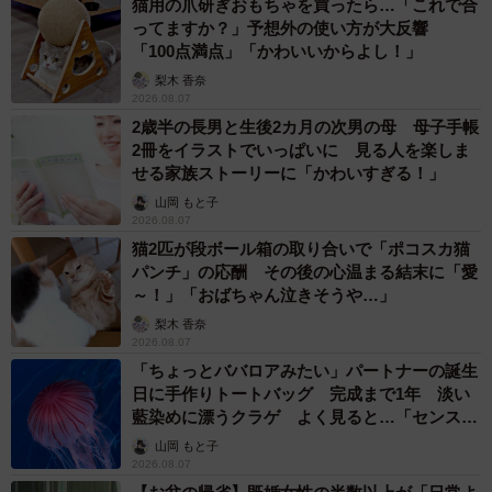
猫用の爪研ぎおもちゃを買ったら…「これで合
ってますか？」予想外の使い方が大反響
「100点満点」「かわいいからよし！」
梨木 香奈
2026.08.07
2歳半の長男と生後2カ月の次男の母 母子手帳
2冊をイラストでいっぱいに 見る人を楽しま
せる家族ストーリーに「かわいすぎる！」
山岡 もと子
2026.08.07
猫2匹が段ボール箱の取り合いで「ポコスカ猫
パンチ」の応酬 その後の心温まる結末に「愛
～！」「おばちゃん泣きそうや…」
梨木 香奈
2026.08.07
「ちょっとババロアみたい」パートナーの誕生
日に手作りトートバッグ 完成まで1年 淡い
藍染めに漂うクラゲ よく見ると…「センスす
ごい」
山岡 もと子
2026.08.07