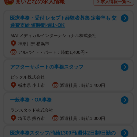
まいどなの求人情報
求人情報一覧へ
幼稚園に入る前で、娘は同年代の子と比べると発達がゆっ
くりでした。言葉が遅めで、表情もあまり豊かではなく、
医療事務・受付 レセプト経験者募集 定着率も 交
通費支給 短時間·週1~OK
感情を表に出すことが少ないタイプでした。「このままで
大丈夫かな」と、いつも不安を抱えていました。
MATメディカルインターナショナル株式会社
神奈川県 横浜市
実際、発達への不安を抱える保護者は少なくありません。
アルバイト・パート：時給1,400円～
発達障害ポータルサイト「LITALICO発達ナビ」によると、
アフターサポートの事務スタッフ
「我が子の発達の遅れを気にしたことがある」と答えた人
は全体の9割に上ります。
ピックル株式会社
栃木県 小山市
派遣社員：時給1,400円
Aさんもまた、その一人でした。
一般事務・OA事務
「ばい菌」と言われ、遊びにも入れてもらえなか
ランスタッド株式会社
った
埼玉県 熊谷市
派遣社員：時給1,300円
──その日は何があったのでしょうか？
医療事務スタッフ/時給1300円/週休2日制/日勤の