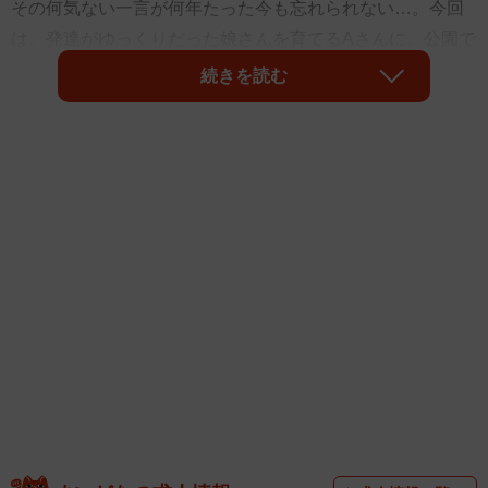
その何気ない一言が何年たった今も忘れられない…。今回
は、発達がゆっくりだった娘さんを育てるAさんに、公園で
体験した出来事について話を聞きました。
続きを読む
娘の発達がゆっくりで、周りと比べて焦っていた
──当時のお子さんはどんな様子でしたか？