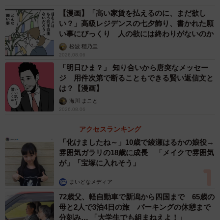
その年齢でそんな言い回しをすることにも驚きましたし、
【漫画】「高い家賃を払えるのに、まだ欲し
あまりにもはっきり拒絶されたことに、言葉を失いまし
い？」高級レジデンスの七夕飾り、書かれた願
た。
い事にびっくり 人の欲には終わりがないのか
松波 穂乃圭
2026.08.06
「明日ひま？」 知り合いから唐突なメッセー
ジ 用件次第で断ることもできる賢い返信文と
は？【漫画】
海川 まこと
2026.08.06
アクセスランキング
「化けましたね～」10歳で綾瀬はるかの娘役→
雰囲気ガラリの18歳に成長 「メイクで雰囲気
が」「宝塚に入れそう」
まいどなメディア
2/5
72歳父、軽自動車で新潟から四国まで 65歳の
衝撃の一言…！！
母と2人で3泊4日の旅 パーキングの休憩まで
分刻み… 「大学生でも組まねえよ！」