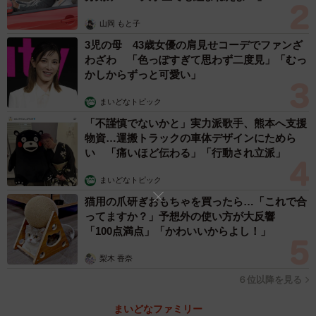
ショックは受けたけど…
山岡 もと子
──当時はどんなことを考えましたか？
3児の母 43歳女優の肩見せコーデでファンざ
わざわ 「色っぽすぎて思わず二度見」「むっ
言われたことは正直ショックでしたし、ここまで発達に差
かしからずっと可愛い」
があるのか、と焦る気持ちもありました。それに、やはり
まいどなトピック
会話のレベルが違えば一緒に遊びたくない、と思う気持ち
「不謹慎でないかと」実力派歌手、熊本へ支援
もわからないではないな…と。でも同時に、「こんな方向
物資…運搬トラックの車体デザインにためら
に言葉が達者なのも、それはそれで嫌だな…」とも思いま
い 「痛いほど伝わる」「行動され立派」
した。
まいどなトピック
猫用の爪研ぎおもちゃを買ったら…「これで合
当時は娘の発達ばかりを気にしていましたが、本当に大切
ってますか？」予想外の使い方が大反響
なのはそこではないのかもしれない…。その後もママ友た
「100点満点」「かわいいからよし！」
ちから何度かお誘いがありましたが、娘の気持ちを考える
梨木 香奈
ともう一緒に過ごすことはできないと思い、徐々に集まり
６位以降を見る
からフェードアウトしていきました。
まいどなファミリー