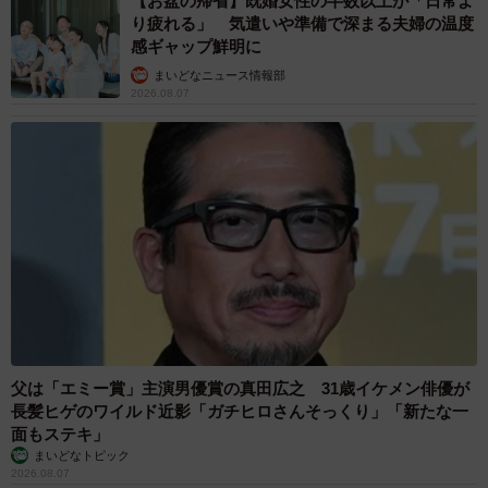
【お盆の帰省】既婚女性の半数以上が「日常よ
り疲れる」 気遣いや準備で深まる夫婦の温度
感ギャップ鮮明に
まいどなニュース情報部
2026.08.07
父は「エミー賞」主演男優賞の真田広之 31歳イケメン俳優が
長髪ヒゲのワイルド近影「ガチヒロさんそっくり」「新たな一
面もステキ」
まいどなトピック
2026.08.07