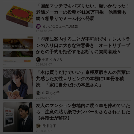
「国産マッチでもバズりたい」願いかなった！
老舗メーカーの投稿が4100万再生 他業種も
続々相乗りでミーム化へ発展
まいどなニュース調査部
2026.08.07
「即座に案内することが不可能です」レストラ
ンの入り口に大きな注意書き オートリザーブ
からの予約を拒否するお断りに賛同者続々
中将 タカノリ
2026.08.07
「本は買うだけでいい」京極夏彦さんの言葉に
共感した女性→リビングの本棚に140冊を積
読 「家に自分だけの本屋さん」
山岡 もと子
2026.08.07
友人のマンション敷地内に度々車を停めていた
ら…注意の貼り紙でナンバーをさらされました
【弁護士が解説】
長澤 芳子
2026.08.07