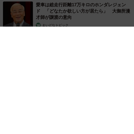
愛車は総走行距離17万キロのホンダレジェン
ド 「どなたか欲しい方が居たら」 大御所漫
才師が譲渡の意向
まいどなトピック
2026.08.06
大河出演の39歳俳優 真夏の海で赤銅色の肉体美を連投 「バ
ッキバキだな」「ばり渋いです」
まいどなトピック