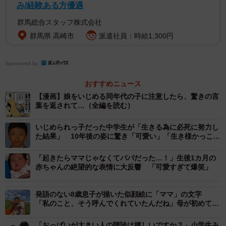
み/経験ある方優遇
公園で、ママ友2人とその子どもたちと遊んでいました。そ
群馬総合スタッフ株式会社
の子たちは、大人顔負けなくらいおしゃべりが達者で…で
群馬県 高崎市
派遣社員：時給1,300円
も、あまり話せない娘を遊びに入れず、「ばい菌」と言っ
て笑っていたんです。
Sponsored by
娘が近づくと、手で制して遠ざけるようなしぐさまでして
おすすめニュース
いました。親同士は話に夢中で、その様子にはまったく気
【漫画】娘をいじめる同年代の子に注意したら、驚きの言
葉を返されて…（全編を読む）
付いていませんでした。
いじめられっ子だった中学生が「生きる為に必死に努力し
──胸が痛みますね…。
た結果」 10年後の姿に驚き「可愛い」「生き様かっこい
い」「上白石萌歌さんに似てる」の声も
「起きたらママじゃなくてパパだった…！」生後1カ月の
はい…。娘はうまく話せなくても、自分が嫌がられている
赤ちゃんの絶望的な表情に大反響 「可愛すぎて爆笑」
ことは理解できます。唇をぎゅっと結び、何も言わずにそ
の状況を耐えていました。さすがに見過ごせず、私は子ど
発語のない8歳息子が描いた似顔絵に「ママ」の文字
もたちに声を掛けました。
「私のこと、そう呼んでくれていたんだね」母が初めて知
った思い、その日から文字で会話が始まった
「おっぱいが大きい人の聴診は嬉しいですか？」小学生み