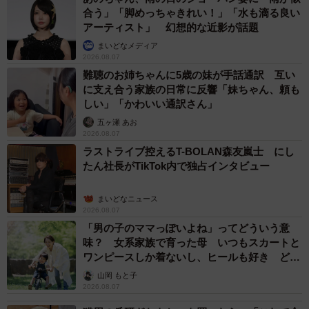
合う」「脚めっちゃきれい！」「水も滴る良い
アーティスト」 幻想的な近影が話題
まいどなメディア
2026.08.07
難聴のお姉ちゃんに5歳の妹が手話通訳 互い
に支え合う家族の日常に反響「妹ちゃん、頼も
しい」「かわいい通訳さん」
五ヶ瀬 あお
2026.08.07
ラストライブ控えるT-BOLAN森友嵐士 にし
たん社長がTikTok内で独占インタビュー
まいどなニュース
2026.08.07
「男の子のママっぽいよね」ってどういう意
味？ 女系家族で育った母 いつもスカートと
ワンピースしか着ないし、ヒールも好き どの
へんが…
山岡 もと子
2026.08.07