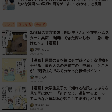
「ねえ、お友達に『ばい菌』って言うのは、よくないと思
たいな質問への医師の回答が「すごい分かる」と反響
うよ」
すると返ってきたのは
マンガ
気になる
子育て
2泊3日の東京出張→飼い主さんが不在中ハムス
「は？ 友達じゃないし」
ターに異変 眉間にできた深いしわ、「急に老
けた？」【漫画】
という言葉でした。とても3歳前の子どもの口から出た言葉
海川 まこと
とは思えず、心が折れそうになりました。それでも、もう
2026.08.08
【漫画】周囲の目を気にせず遊べる！洗濯物も
一度だけ聞いてみたんです。
干せる！最近人気の戸建ての「中庭」 ところ
が…実際住んでみて分かった後悔ポイント
「じゃあ、これからも遊んでくれないのかな？」
中瀬 えみ
2026.08.07
すると、一人の女の子は迷いなく言いました。
【漫画】大学生息子の「頼れる彼氏」っぷりを
見て母は絶句 「起きなよ、遅刻するよ」っ
て…あなた毎朝私が起こしてますけど？笑
「まあ、そういうことだね」
松波 穂乃圭
2026.08.07