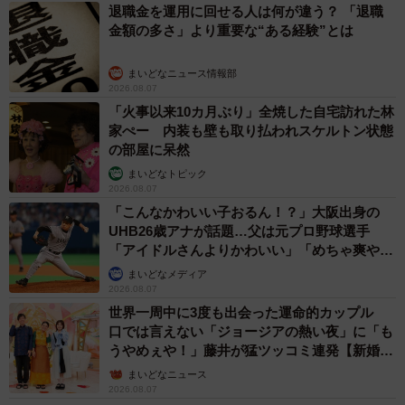
退職金を運用に回せる人は何が違う？ 「退職
金額の多さ」より重要な“ある経験”とは
まいどなニュース情報部
2026.08.07
「火事以来10カ月ぶり」全焼した自宅訪れた林
家ぺー 内装も壁も取り払われスケルトン状態
の部屋に呆然
まいどなトピック
2026.08.07
「こんなかわいい子おるん！？」大阪出身の
UHB26歳アナが話題…父は元プロ野球選手
「アイドルさんよりかわいい」「めちゃ爽や
か」
まいどなメディア
2026.08.07
世界一周中に3度も出会った運命的カップル
口では言えない「ジョージアの熱い夜」に「も
うやめぇや！」藤井が猛ツッコミ連発【新婚さ
ん】
まいどなニュース
2026.08.07