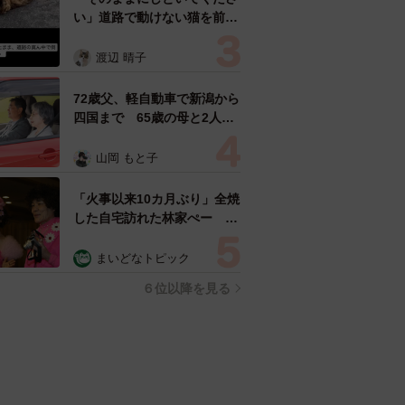
い」道路で動けない猫を前に
返された一言… 懸命に生き
ようとした4日間 「命の重
渡辺 晴子
さはみんな同じ」保護団体代
表の訴え
72歳父、軽自動車で新潟から
四国まで 65歳の母と2人で
3泊4日の旅 パーキングの休
憩まで分刻み… 「大学生で
山岡 もと子
も組まねえよ！」
「火事以来10カ月ぶり」全焼
した自宅訪れた林家ぺー 内
装も壁も取り払われスケルト
ン状態の部屋に呆然
まいどなトピック
６位以降を見る