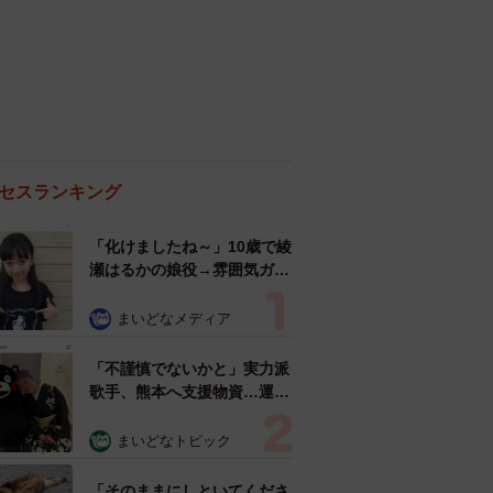
セスランキング
「化けましたね～」10歳で綾
瀬はるかの娘役→雰囲気ガラ
リの18歳に成長 「メイクで
雰囲気が」「宝塚に入れそ
まいどなメディア
う」
「不謹慎でないかと」実力派
歌手、熊本へ支援物資…運搬
トラックの車体デザインにた
めらい 「痛いほど伝わる」
まいどなトピック
「行動され立派」
「そのままにしといてくださ