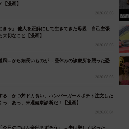
？【漫画】
した」「今後が楽しみ！」などの声があがっています。
2026.08.06
聞きました。
なきゃ」 他人を正解にして生きてきた母親 自己主張
ギャップが出るように表情にこだわっている
た大切なこと【漫画】
えてください
2026.08.06
ったので、短いものにチャレンジしてみよう！と思い、
送風口から細長いものが… 昼休みの診療所を襲った恐
】
ました。（すれ違い両片想い男女が大好きです）
2026.08.05
だけてとても嬉しいです。
する かつ丼ドカ食い、ハンバーガー＆ポテト注文した
いる部分やとくに見てほしい箇所はありますか？
くっ…あっ、来週健康診断だ！【漫画】
2026.08.04
い時のギャップが出るように、表情にこだわって描いて
「今日のごはん全部まずそう」 →夫は厳しく叱った