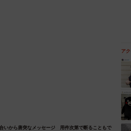
アク
3/9
り合いから唐突なメッセージ 用件次第で断ることもで
近付けば！？（東野ねこさん提供）