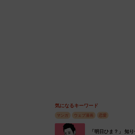
気になるキーワード
マンガ
ウェブ漫画
恋愛
「明日ひま？」 知
どうやって