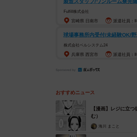
製造スタッフ/ワンルーム寮完備/
Fulfill株式会社
宮崎県 日南市
派遣社員：時給
球場事務所内受付/未経験OK/野
株式会社ベルシステム24
兵庫県 西宮市
派遣社員：時
Sponsored by
おすすめニュース
【漫画】レジに立つ
む）
海川 まこと