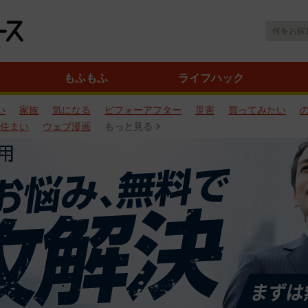
もふもふ
ライフハック
い
家族
気になる
ビフォーアフター
災害
買ってみたい
住まい
ウェブ漫画
もっと見る