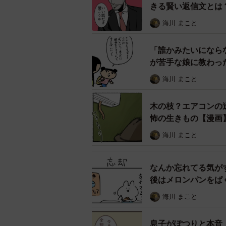
きる賢い返信文とは
読者からは「2人の様子にドキドキ
海川 まこと
そこで、作者の東野ねこさんに話を
「誰かみたいになら
クールな時とそうじゃない時の
が苦手な娘に教わっ
―同作を描いたきっかけについて教
海川 まこと
オリジナル漫画を描いたことがなか
木の枝？エアコンの
怖の生きもの【漫画
ふと思いついた男女を漫画にしてみ
海川 まこと
思った以上に多くの方に読んでいた
なんか忘れてる気が
―この2人を描くうえで、意識して
後はメロンパンをぱ
海川 まこと
2人とも、クールな時とそうじゃな
います。
息子がぽつりと本音