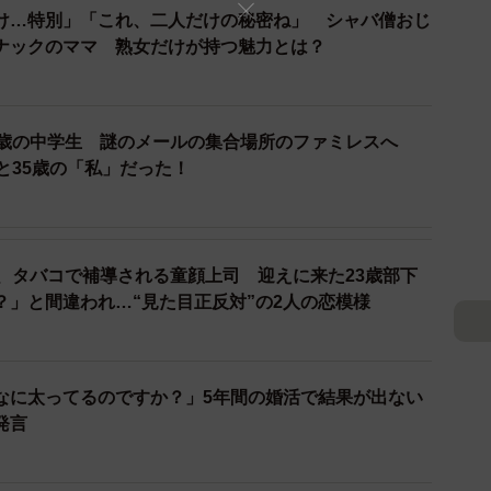
け…特別」「これ、二人だけの秘密ね」 シャバ僧おじ
2/9
ナックのママ 熟女だけが持つ魅力とは？
ールでいなきゃ…！（東野ねこさん提供）
に青年に恋をしていたのです。彼女は青年を『氷の君』
5歳の中学生 謎のメールの集合場所のファミレスへ
表情や凛々しい声も自分の好みだと目を輝かせていま
と35歳の「私」だった！
ため、普段の自分を知られたら嫌われてしまうと思いク
い、タバコで補導される童顔上司 迎えに来た23歳部下
？」と間違われ…“見た目正反対”の2人の恋模様
なに太ってるのですか？」5年間の婚活で結果が出ない
発言