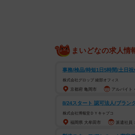
まつ毛がとても
まいどなの求人情
とある青年は、本屋のレジを務める
見せないクールビューティーである
事務/検品/時短1日5時間/土日
は印象が悪かろう」とクール系男子
株式会社グロップ 綾部オフィス
いつも通りお会計を済ませ書店を出
京都府 亀岡市
アルバイト・
イスの前では手が出ない…！」頭を
8/24スタート 認可法人/ブラ
株式会社博報堂ＤＹキャプコ
福岡県 大牟田市
派遣社員：