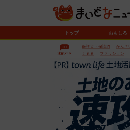
ニ
トップ
おもしろ
ュ
ー
保護犬・保護猫
かんさ
ス
一
くるま
ファッション
覧