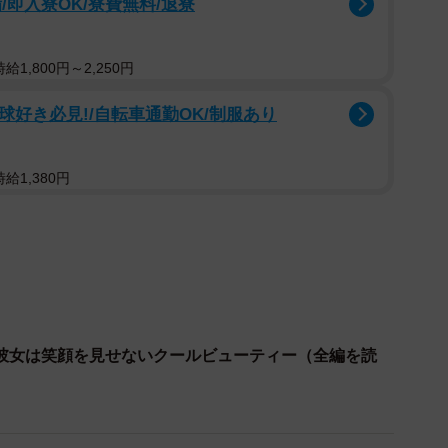
即入寮OK/寮費無料/退寮
1,800円～2,250円
球好き必見!/自転車通勤OK/制服あり
給1,380円
彼女は笑顔を見せないクールビューティー（全編を読