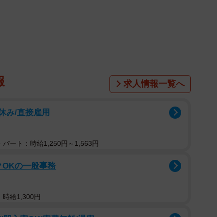
1/9
長い…爪も綺麗…（東野ねこさん提供）
報
求人情報一覧へ
美しい女性店員に恋をしています。彼女は決して笑顔を
ため、青年も「いつもの自分のようにヘラヘラしていて
祝休み/直接雇用
を装いながら書店に足しげく通っているのです。
ると、青年は「もっと話したい…けどあのコールドフェ
パート：時給1,250円～1,563円
悩ませます。
ンクOKの一般事務
時給1,300円