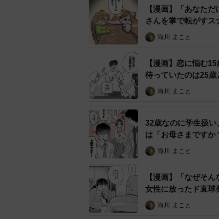
【漫画】「あなただ
さんを掌で転がすス
私も彼みたいにク
海川 まこと
しかし、実をいうと女性店員も同様
【漫画】恋に悩む1
と思っており、眉ひとつ動かさない
待っていたのは25歳
す。
海川 まこと
彼女は普段おっちょこちょいである
ールを装っていたのでした。
32歳なのに学生扱
は「お母さまですか
海川 まこと
【漫画】「なぜそん
女性に放ったド直球
海川 まこと