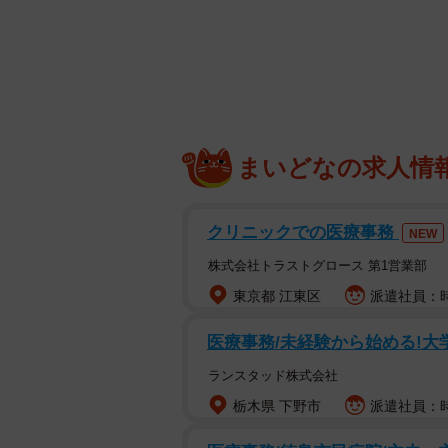
とがわかりました。では、理想の相
どのくらいいるのでしょうか。
調査は、全国の20〜59歳の既婚男女4
年4月にインターネットで実施され
まいどなの求人情
クリニックでの医療事務
NEW
株式会社トラストグロース 第1営業部
東京都 江東区
派遣社員：時
医療事務/未経験から始める!
ランスタッド株式会社
栃木県 下野市
派遣社員：時