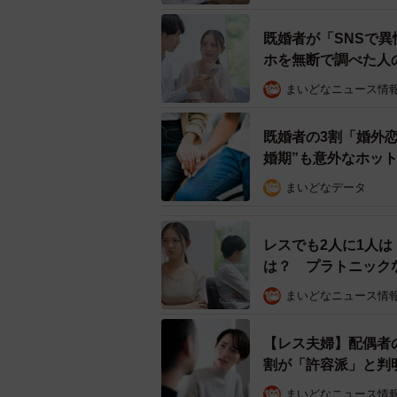
既婚者が「SNSで
ホを無断で調べた人
理想の相手が現れた場合、そ
まいどなニュース情
では、そのときめきは「不倫」へと
既婚者の3割「婚外
「もし理想の相手が現れたら、不倫
婚期”も意外なホッ
「不倫関係になる可能性がある」と答え
まいどなデータ
なりました。
レスでも2人に1人
男女いずれも「ときめきを感じる割
は？ プラトニック
がっており、ときめきを感じること
まいどなニュース情
ず、一定の抑制や判断が働いている
【レス夫婦】配偶者
割が「許容派」と判
まいどなニュース情