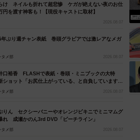
らけ ネイルも折れて超悲惨 ケガが絶えない夜のお仕
人が21.0％と男性の10.0％を上回っており、結婚生
万円を渡す神客も！【現役キャストに取材】
対的に多様である可能性が読み取れます。
2026.08.07
はあっても、やはりベースとしては「パートナーと恋愛
 5年ぶり週チャン表紙 巻頭グラビアでは激レアなメガ
が多い現代の既婚者たち。他者へのときめきと夫婦間の
う取っていくかが、令和の結婚生活を円満に続けるカギ
ンタメ部
2026.08.07
井口裕香 FLASHで表紙・巻頭・ミニブックの大特
新ショット「お尻仕上がっている、と自負しています」
理想の身体でいたい」
ンタメ部
2026.08.07
ぷりん セクシーバニーやオレンジビキニでミニマムグ
れ 成瀬かのん3rd DVD「ピーチライン」
ンタメ部
2026.08.07