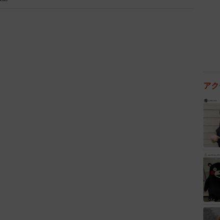
アク
4/4
に対する恋愛感情は必要だと思うか（提供画像）
いったシビアな現実がある一方で、「結婚生活において
とした割合を見ると、既婚男性が66.0％、既婚女性が
り、配偶者以外にときめく割合は男性のほうが高い一方
また強く認識されている点は特徴的と言えます。