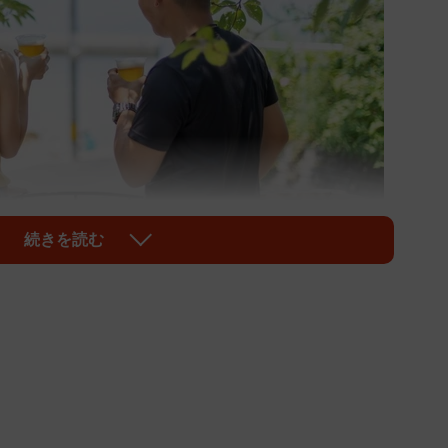
続きを読む
1/4
外の異性にときめくことがある」 ※画像はイメージです
AINMENT/stock.adobe.com）
葉もありますが、実際のところ、結婚した後の人々の
でしょうか。既婚者コミュニティを運営するレゾンデー
した「結婚によって”失ったもの”」に関する意識調査
配偶者以外の異性にときめくことがある」と回答したこ