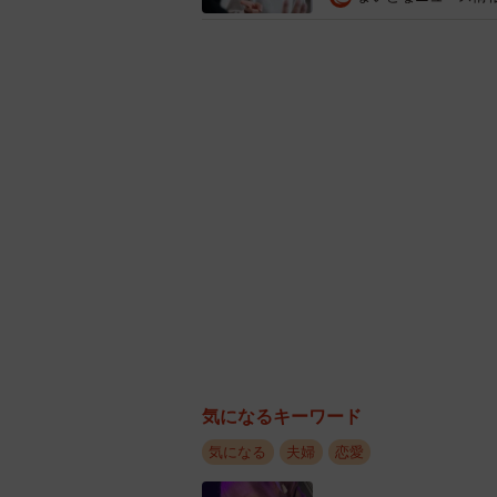
結婚生活において配偶者
他者へのときめきや不倫の可能性と
配偶者への恋愛感情は必要だと思う」
55.0％となりました。
気になるキーワード
特に男性は女性を11pt上回ってお
気になる
夫婦
恋愛
で、配偶者への恋愛感情の必要性も