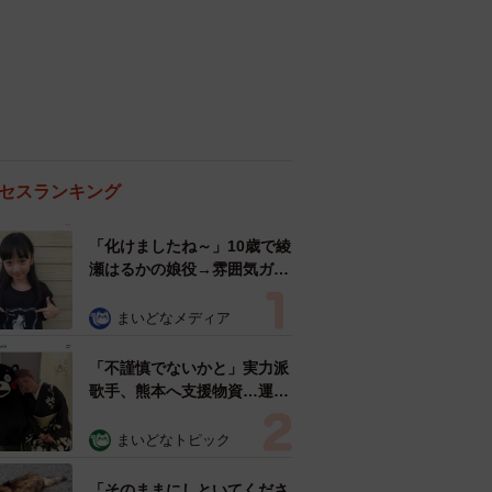
セスランキング
「化けましたね～」10歳で綾
瀬はるかの娘役→雰囲気ガラ
リの18歳に成長 「メイクで
雰囲気が」「宝塚に入れそ
まいどなメディア
う」
「不謹慎でないかと」実力派
歌手、熊本へ支援物資…運搬
トラックの車体デザインにた
めらい 「痛いほど伝わる」
まいどなトピック
「行動され立派」
「そのままにしといてくださ