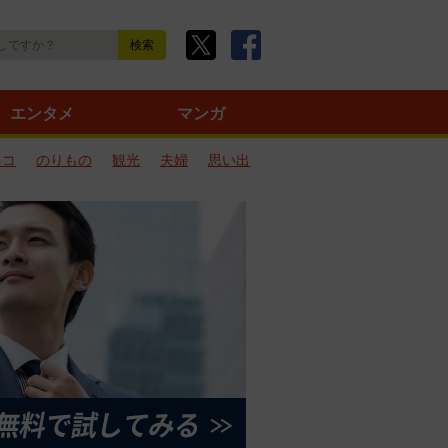
エンタメ
マンガ
ネコ
のりもの
観光
夫婦
思い出