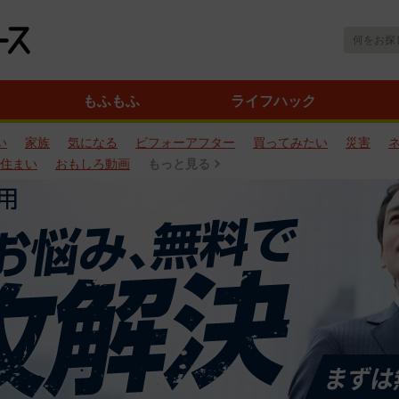
もふもふ
ライフハック
い
家族
気になる
ビフォーアフター
買ってみたい
災害
住まい
おもしろ動画
もっと見る