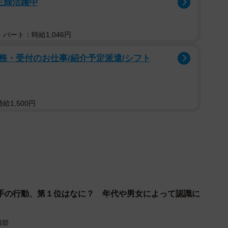
主婦活躍中
異性にときめくことはあるか（提供画像）
パート：時給1,046円
の異性にときめくことがある」とした割合は、既婚男性
女性は25.5％にとどまり、特に男性において「結婚した
務・受付のお仕事/紹介予定派遣/シフト
スイッチが完全にオフになるわけではない」という、男
。
給1,500円
手の行動、第１位はなに？ 年代や男女によって認識に
報部