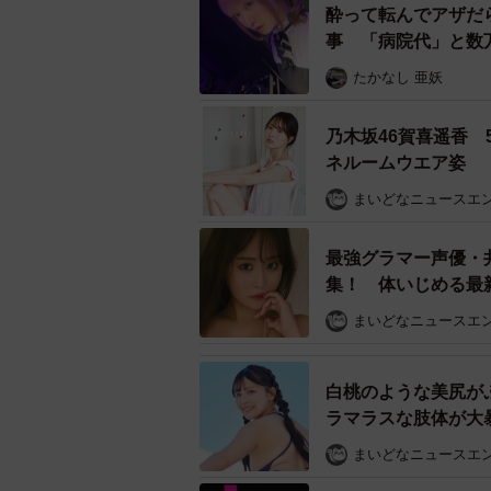
酔って転んでアザだ
一方、女性では「必要ではない」とした
事 「病院代」と数
活における恋愛感情の位置づけが相
たかなし 亜妖
配偶者以外の異性に心が揺れること
乃木坂46賀喜遥香
をしていたい」という願いを持つ人
ネルームウエア姿
愛、この2つの感情のバランスをど
まいどなニュースエ
なのかもしれません。
最強グラマー声優・
集！ 体いじめる最
「いくつになっても
まいどなニュースエ
白桃のような美尻が
ラマラスな肢体が大暴
まいどなニュースエ