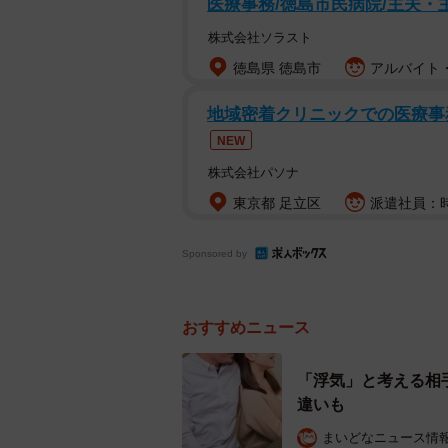
医療事務/徳島市民病院/主夫・
配偶者ではない他の
株式会社ソラスト
徳島県 徳島市
アルバイト・
調査の結果、「結婚後、配偶者以外
が54.0％と半数を超えた一方、既婚
地域密着クリニックでの医療事
からといって、他者への恋愛感情の
NEW
心のリアルな実態がうかがえました
株式会社パソナ
東京都 足立区
派遣社員：時
Sponsored by
おすすめニュース
「浮気」と考える相
違いも
まいどなニュース情