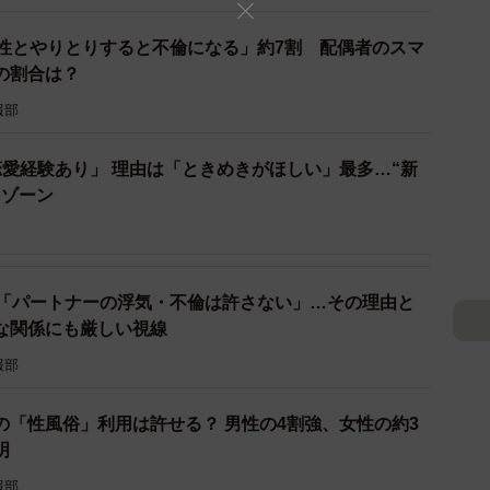
3/4
異性とやりとりすると不倫になる」約7割 配偶者のスマ
の割合は？
の人と不倫関係になる可能性があるか（提供画像）
報部
直結するのでしょうか。
恋愛経験あり」 理由は「ときめきがほしい」最多…“新
関係になる可能性はありますか」という質問に対して
トゾーン
た割合は、既婚男性が36.5％、既婚女性が13.5％と
は「パートナーの浮気・不倫は許さない」…その理由と
合」に比べると、不倫の可能性を認める数値は大きく下
な関係にも厳しい視線
があっても、それがそのまま不倫関係に進むとは限ら
報部
可能性がうかがえます。
の「性風俗」利用は許せる？ 男性の4割強、女性の約3
明
報部