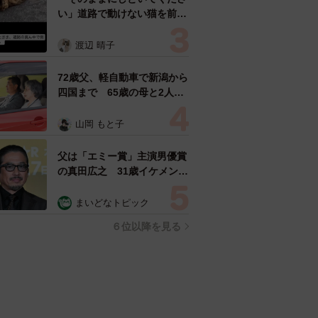
い」道路で動けない猫を前に
返された一言… 懸命に生き
ようとした4日間 「命の重
渡辺 晴子
さはみんな同じ」保護団体代
表の訴え
72歳父、軽自動車で新潟から
四国まで 65歳の母と2人で
3泊4日の旅 パーキングの休
憩まで分刻み… 「大学生で
山岡 もと子
も組まねえよ！」
父は「エミー賞」主演男優賞
の真田広之 31歳イケメン俳
優が長髪ヒゲのワイルド近影
「ガチヒロさんそっくり」
まいどなトピック
「新たな一面もステキ」
６位以降を見る