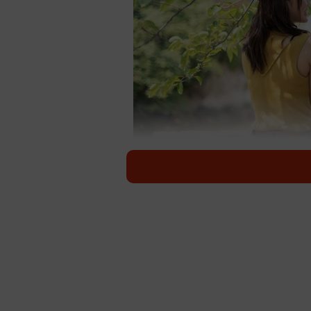
既婚男性の半数以上が「配偶者以
（ENTERT
「結婚は人生の墓場」なんて古い言
「恋愛感情」はどう変化しているの
トル株式会社（東京都新宿区）が実施
によると、既婚男性の半数以上が「