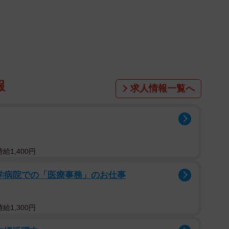
手が現れた場合に「不倫の可能性がある」と答えた人は
00人（10歳刻みで男女各50人）を対象として、2026
ました。
報
求人情報一覧へ
給1,400円
大学病院での「医療事務」のお仕事
給1,300円
2/4