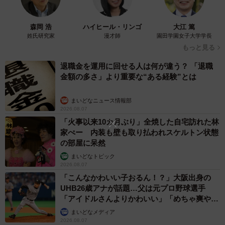
森岡 浩
ハイヒール・リンゴ
大江 篤
姓氏研究家
漫才師
園田学園女子大学学長
もっと見る
退職金を運用に回せる人は何が違う？ 「退職
金額の多さ」より重要な“ある経験”とは
まいどなニュース情報部
2026.08.07
「火事以来10カ月ぶり」全焼した自宅訪れた林
家ぺー 内装も壁も取り払われスケルトン状態
の部屋に呆然
まいどなトピック
2026.08.07
「こんなかわいい子おるん！？」大阪出身の
UHB26歳アナが話題…父は元プロ野球選手
「アイドルさんよりかわいい」「めちゃ爽や
か」
まいどなメディア
2026.08.07