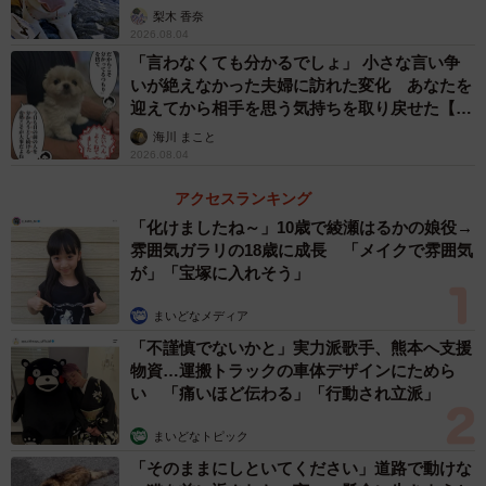
梨木 香奈
2026.08.04
「言わなくても分かるでしょ」 小さな言い争
いが絶えなかった夫婦に訪れた変化 あなたを
3/9
迎えてから相手を思う気持ちを取り戻せた【漫
画】
海川 まこと
「いってらっしゃい」 お見送りする伊織くん（画像提供：まさかずさ
2026.08.04
ん）
アクセスランキング
飼い主のパパ、まさかずさん（@masakazu1983_jp）によ
「化けましたね～」10歳で綾瀬はるかの娘役→
ると、この日はママとふたりで伊織くんのシャンプーをし
雰囲気ガラリの18歳に成長 「メイクで雰囲気
が」「宝塚に入れそう」
たといいます。
まいどなメディア
伊織くんのシャンプーは月に1回。同じく柴犬の兄・信濃く
「不謹慎でないかと」実力派歌手、熊本へ支援
んと一緒にしているそうです。
物資…運搬トラックの車体デザインにためら
い 「痛いほど伝わる」「行動され立派」
「今回は、ちょうど換毛期なこともあって、いつもより気
まいどなトピック
合を入れてやりました。シャンプーの時間はだいたい30
「そのままにしといてください」道路で動けな
分。ただ、伊織はシャンプーが苦手でいつも妻に抱きつい