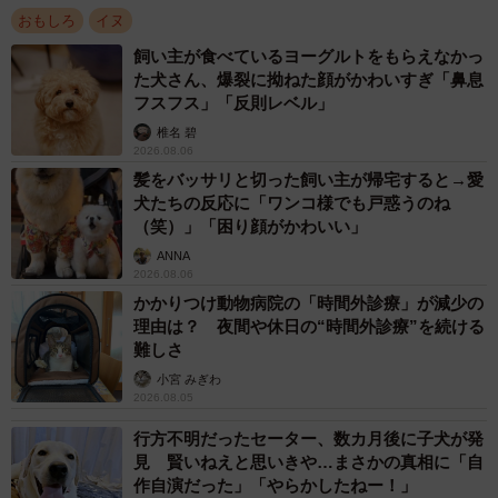
おもしろ
イヌ
飼い主が食べているヨーグルトをもらえなかっ
た犬さん、爆裂に拗ねた顔がかわいすぎ「鼻息
フスフス」「反則レベル」
椎名 碧
2026.08.06
髪をバッサリと切った飼い主が帰宅すると→愛
犬たちの反応に「ワンコ様でも戸惑うのね
（笑）」「困り顔がかわいい」
ANNA
2026.08.06
かかりつけ動物病院の「時間外診療」が減少の
理由は？ 夜間や休日の“時間外診療”を続ける
難しさ
小宮 みぎわ
2026.08.05
行方不明だったセーター、数カ月後に子犬が発
見 賢いねえと思いきや…まさかの真相に「自
作自演だった」「やらかしたねー！」