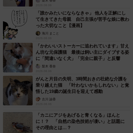
梨木 香奈
揮している伊織くん。その天真爛漫なキャラクターはその
2026.08.06
「誰かみたいにならなきゃ」 他人を正解にし
ままに、何度かの換毛期を重ねるころには、少しずつ頼も
て生きてきた母親 自己主張が苦手な娘に教わ
しいお兄ちゃんへと近づいていくことでしょう。
った大切なこと【漫画】
海川 まこと
2026.08.06
「かわいいストーカーに追われています」甘え
ん坊な元保護猫 最後は飼い主にダイブする姿
に「間違いなく犬」「完全に親子」と反響
梨木 香奈
2026.08.06
がんと片目の失明、3時間おきの壮絶な介護を
乗り越えた猫 「叶わないかもしれない」と覚
悟した19歳の誕生日を迎えて感動
古川 諭香
2026.08.06
「カニにアジをあげると青くなる」ほんと
7/9
に！？ 「自然の染色技術が凄い」と話題に
その理由とは…？
笑顔が素敵な兄弟（左から）兄犬・信濃くん、伊織くん（右）（画像提