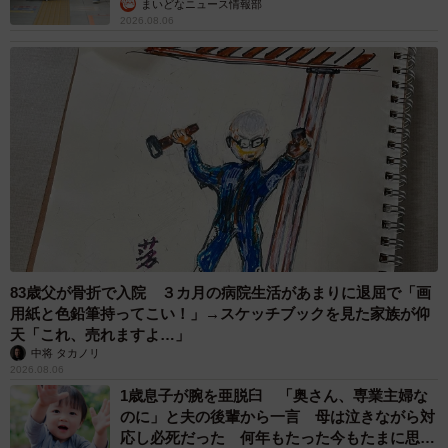
まいどなニュース情報部
2026.08.06
83歳父が骨折で入院 ３カ月の病院生活があまりに退屈で「画
用紙と色鉛筆持ってこい！」→スケッチブックを見た家族が仰
天「これ、売れますよ…」
中将 タカノリ
2026.08.06
1歳息子が腕を亜脱臼 「奥さん、専業主婦な
のに」と夫の後輩から一言 母は泣きながら対
応し必死だった 何年もたった今もたまに思い