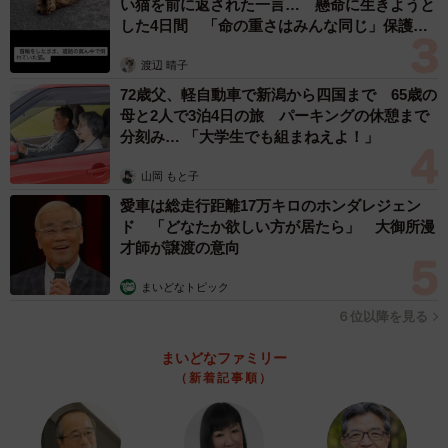
い猫を前に返された一言… 懸命に生きようと
した4日間 「命の重さはみんな同じ」保護団
てしまうため、手短にやろうとしたのですが、換毛期なだ
体代表の訴え
けあって時間がかかりました。お風呂場でかなり毛が抜け
渡辺 晴子
ましたね」
72歳父、軽自動車で新潟から四国まで 65歳の
母と2人で3泊4日の旅 パーキングの休憩まで
タオルドライのあとは、さらに30分ほどブラッシング。い
分刻み… 「大学生でも組まねえよ！」
つもより長めにブラッシングをしたそうですが、抜け毛は
山岡 もと子
次から次へと出てきたといいます。
愛車は総走行距離17万キロのホンダレジェン
ド 「どなたか欲しい方が居たら」 大御所漫
「どんどん毛が抜けて終わりがみえませんでしたね。伊織
才師が譲渡の意向
は毛量が多いので、ふだんからシルエットが丸いのです
まいどなトピック
が、シャンプーとブラッシングを終えると、めずらしくシ
６位以降を見る
ュッとほっそりしていたので思わず、写真を撮りました」
まいどなファミリー
（新着記事順）