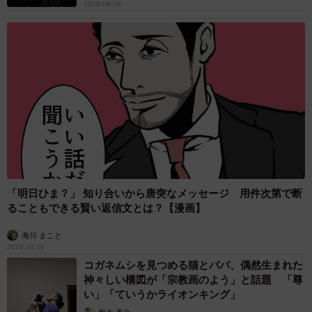
2026.08.06
6/9
大好きな兄犬・信濃くん（左）と一緒ににこにこ笑顔の伊織くん（右）
（画像提供：まさかずさん）
甘えたい気持ちをまっすぐに表す伊織くん。一方で、ほか
「明日ひま？」 知り合いから唐突なメッセージ 用件次第で断
の犬との関係には、まだ課題もあるといいます。
ることもできる賢い返信文とは？【漫画】
「他のわんちゃんとは合う合わない、相性がはっきりして
海川 まこと
いるようで、ガウガウしてしまうことがあるので、それが
2026.08.06
コガネムシを見つめる猫とパパ、偶然生まれた
今後の課題だと思っています」
神々しい構図が「宗教画のよう」と話題 「尊
い」「ていうかライオンキング」
優しい兄犬の信濃くんと家族に囲まれ、やんちゃぶりを発