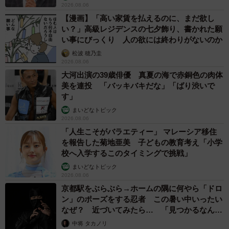
2026.08.06
【漫画】「高い家賃を払えるのに、まだ欲し
飼い主さんによると、伊織くんは人間と兄犬の信濃くんが
い？」高級レジデンスの七夕飾り、書かれた願
大好き。いつも信濃くんのあとをついてまわっては、少し
い事にびっくり 人の欲には終わりがないのか
嫌がられているそうです。
松波 穂乃圭
2026.08.06
大河出演の39歳俳優 真夏の海で赤銅色の肉体
「自己アピールも強め。信濃が撫でられてると『自分も撫
美を連投 「バッキバキだな」「ばり渋いで
でろ』と割り込んできます。それは家族に対しても、お散
す」
歩でお会いする他の飼い主さんに対しても同じです」
まいどなトピック
2026.08.06
「人生こそがバラエティー」 マレーシア移住
を報告した菊地亜美 子どもの教育考え「小学
校へ入学するこのタイミングで挑戦」
まいどなトピック
2026.08.06
京都駅をぶらぶら→ホームの隅に何やら「ドロ
ン」のポーズをする忍者 この暑い中いったい
なぜ？ 近づいてみたら… 「見つかるなんて
未熟」
中将 タカノリ