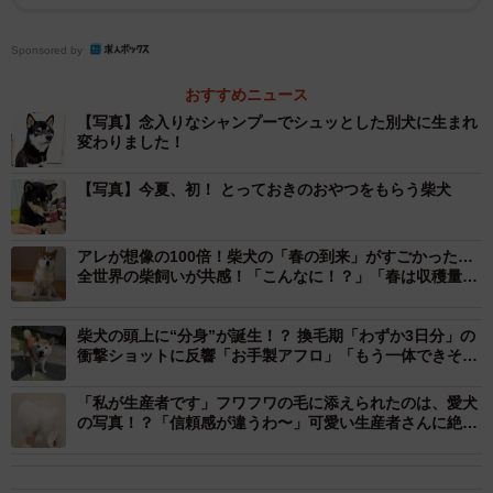
Sponsored by
おすすめニュース
【写真】念入りなシャンプーでシュッとした別犬に生まれ
変わりました！
2/9
【写真】今夏、初！ とっておきのおやつをもらう柴犬
換毛期のシャンプー＆ブラッシング後、シュッとした伊織くん（画像提
供：まさかずさん）
アレが想像の100倍！柴犬の「春の到来」がすごかった…
まるで別犬のような変貌を遂げた姿に、9500件超の“いい
全世界の柴飼いが共感！「こんなに！？」「春は収穫量が
半端ない」
ね”が集まり、「犬も垢抜けるんだ」「イケメンになって
る」「精悍な顔つきになりましたね」「背筋までピンとし
柴犬の頭上に“分身”が誕生！？ 換毛期「わずか3日分」の
衝撃ショットに反響「お手製アフロ」「もう一体できそう
てる」「顔つきまで変わってます！！ 自信みなぎってま
w」「ボーボボ」
す！」といった反響が寄せられています。
「私が生産者です」フワフワの毛に添えられたのは、愛犬
の写真！？「信頼感が違うわ〜」可愛い生産者さんに絶賛
の声
徹底ケアで現れた、精悍な横顔