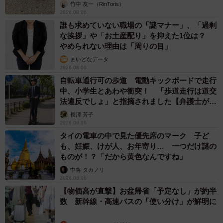
竹中 友一（RinToris）
供：まさかずさん）
2026.08.06
誰も求めていない職場の「謎マナー」、「過剰
な挨拶」や「お土産配り」を抑えた1位は？
やめられない理由は「周りの目」
まいどなデータ
2026.08.06
自転車通行可の歩道 電動キックボードで走行
中、小学生とあわや衝突！ 「歩道走行は道交
法違反でしょ」と指摘されました【弁護士が解
説】
長澤 芳子
2026.08.06
タイの電車の中で見た優先席のマーク 子ど
も、妊娠、けが人、お年寄り… 一つだけ謎の
ものが！？「だから黄色なんですね」
中将 タカノリ
2026.08.06
【物価高が直撃】お盆帰省「予定なし」が約半
数 新幹線・高速バスの「使い分け」が鮮明に