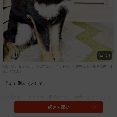
1/9
1週間前、もふもふ、まん丸なシルエットだった伊織くん（画像提供：ま
さかずさん）
「え？ 別人（犬）？」
そんなコメントとともに投稿された、柴犬のビフォーアフ
ター写真がXで話題です。写っているのは、柴犬の「伊織
続きを読む
（いおり）」くん（2歳8カ月・男の子）。1枚目は、1週間