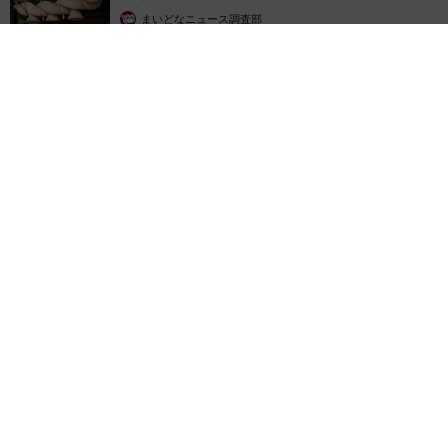
まいどなニュース調査部
2026.08.06
「これ全部長野県」海外のような絶景ショットに感動と反響
「離れてからいいところだったんだって気づいた」
行橋 友
2026.08.06
「ミステリーの女王」と呼ばれた作家の娘は
「2時間サスペンスの女王」 聞いていたのと