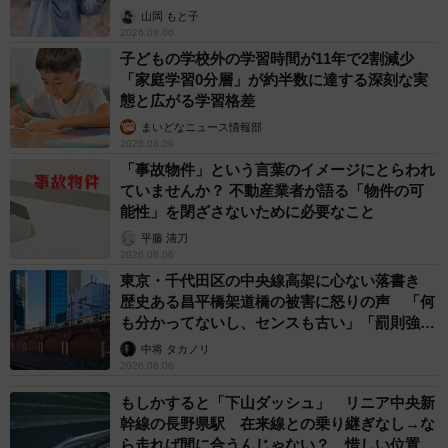
出し…
山岡 もと子
2026.08.06
子どもの学校外の学習時間が11年で2割減少
「家庭学習0分層」が約半数に達する深刻な実
態と広がる学習格差
まいどなニュース情報部
2026.08.06
「事故物件」という言葉のイメージにとらわれ
ていませんか？ 不動産業者が語る「物件の可
能性」を閉ざさないために必要なこと
平藤 清刀
2026.08.06
東京・千代田区の中央線高架に心ない落書き
歴史ある昌平橋架道橋の被害に怒りの声 「何
も分かってないし、センスも古い」「罰則強化
して」
中将 タカノリ
2026.08.06
もしかすると「下山ダッシュ」 リニア中央新
幹線の長野県駅 在来線との乗り継ぎなし→な
ら走れば間に合うんじゃない？ 惜しい位置関