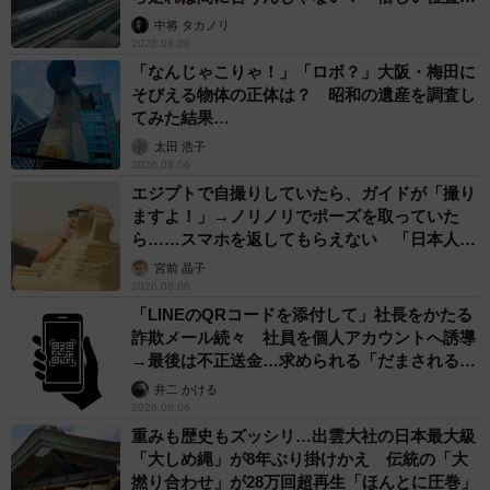
係が反響
中将 タカノリ
2026.08.06
「なんじゃこりゃ！」「ロボ？」大阪・梅田に
そびえる物体の正体は？ 昭和の遺産を調査し
てみた結果…
太田 浩子
2026.08.06
エジプトで自撮りしていたら、ガイドが「撮り
ますよ！」→ノリノリでポーズを取っていた
ら……スマホを返してもらえない 「日本人は
カモ代表かも」「私は6時間で3万円払った」
宮前 晶子
2026.08.06
「LINEのQRコードを添付して」社長をかたる
詐欺メール続々 社員を個人アカウントへ誘導
→最後は不正送金…求められる「だまされる前
提」の対策
井二 かける
2026.08.06
重みも歴史もズッシリ…出雲大社の日本最大級
「大しめ縄」が8年ぶり掛けかえ 伝統の「大
撚り合わせ」が28万回超再生「ほんとに圧巻」