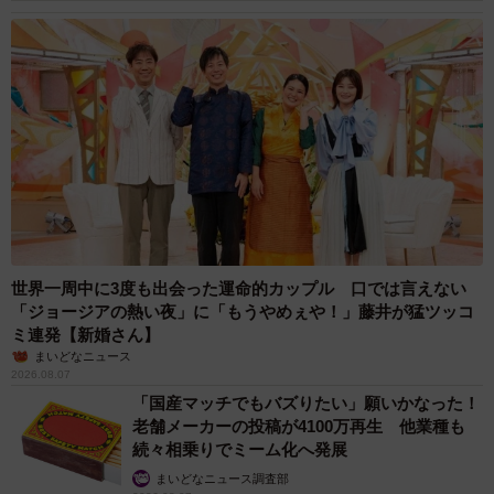
4/9
つぶらな瞳でじっと飼い主さんを見つめる伊織くん（画像提供：まさか
ずさん）
無事にシャンプーを終えた伊織くん。毎回、ちょっと様子
が変わってしまうそうでーー。
「いつものことなのですが、シャンプーすると一時的に飼
い主不審になって、少し距離を取られるようになるんで
す。このときは、いつも以上に徹底的にブラッシングをし
世界一周中に3度も出会った運命的カップル 口では言えない
「ジョージアの熱い夜」に「もうやめぇや！」藤井が猛ツッコ
たので、少し怒っていましたね」
ミ連発【新婚さん】
まいどなニュース
きれいに整った姿の裏側には、苦手なシャンプーをがんば
2026.08.07
った伊織くんと、換毛期の抜け毛に向き合った飼い主さん
「国産マッチでもバズりたい」願いかなった！
老舗メーカーの投稿が4100万再生 他業種も
たちの奮闘がありました。
続々相乗りでミーム化へ発展
まいどなニュース調査部
甘えたい気持ちは、前へ前へ