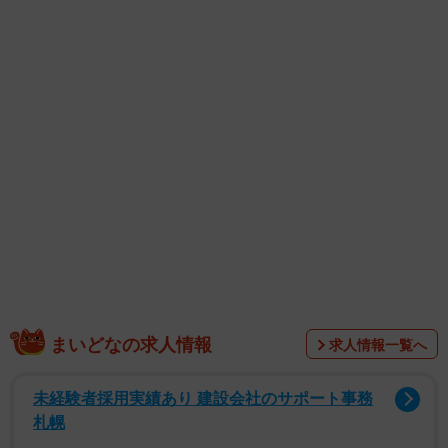
ほど前の姿。被毛がもふもふしていて、全体的にふっくら
と丸い印象です。
まいどなの求人情報
求人情報一覧へ
一方、2枚目は、シャンプーとブラッシングをしてもらった
あとの伊織くん。ほっそりとして、心なしか顔つきまでシ
未経験者採用実績あり 建設会社のサポート事務
ュッとしたように見えます。
札幌