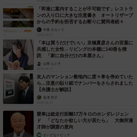
2026.08.07
「即座に案内することが不可能です」レストラ
ンの入り口に大きな注意書き オートリザーブ
からの予約を拒否するお断りに賛同者続々
中将 タカノリ
2026.08.07
「本は買うだけでいい」京極夏彦さんの言葉に
共感した女性→リビングの本棚に140冊を積
読 「家に自分だけの本屋さん」
山岡 もと子
2026.08.07
友人のマンション敷地内に度々車を停めていた
ら…注意の貼り紙でナンバーをさらされました
【弁護士が解説】
長澤 芳子
5/9
2026.08.07
「あさんぽ、拒否！」 兄弟で結託する（左から）伊織くん、兄・信濃く
愛車は総走行距離17万キロのホンダレジェン
ん（画像提供：まさかずさん）
ド 「どなたか欲しい方が居たら」 大御所漫
才師が譲渡の意向
そんな伊織くんは普段、どんな子なのでしょうか。
まいどなトピック