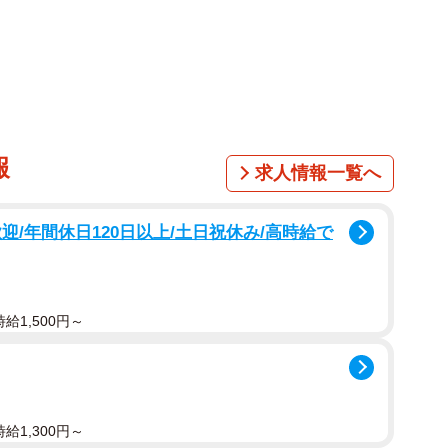
1/1
… ※画像はイメージです（朱日/photoAC）
報
求人情報一覧へ
注文に夢中でまったく気がついていません。素手で触ら
迎/年間休日120日以上/土日祝休み/高時給で
たAさんですが、スタッフに新しいものを作ってほしい
もの親に直接弁償を求めるのもトラブルになりそうで怖
。
給1,500円～
られてしまった場合、Aさんはどのように対応するべき
負うことになるのでしょうか。Authense法律事務所
ました。
給1,300円～