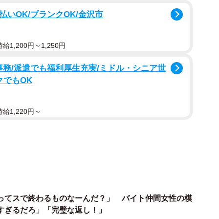
料理の所有者」
払いOK/ブランクOK/金沢市
料理を他人に触られた場合、お店に新しい料理への交換
しょうか？
1,200円～1,250円
求することは、法的に可能です。飲食店で客が料理を注
事務/派遣でも福利厚生充実/ミドル・シニア世
物提供契約」が成立します。この契約において、お店側
クでもOK
べられる状態で客の席まで提供する義務」を負っていま
給1,220円～
うことは、まだAさんの手元に料理が届いておらず、お
了していない状態です。提供が完了する前に第三者（子
ない状態になってしまった以上、お店側は完全な形で料
ん（債務不履行）。
「まだきちんとした料理を受け取っていないので、新し
ってスで終わるものなーんだ？」 バイト仲間女性の模
に要求することができます。
すぎるだろ」「完璧な返し！」