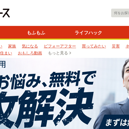
もふもふ
ライフハック
い
家族
気になる
ビフォーアフター
買ってみたい
災害
住まい
おもしろ動画
もっと見る