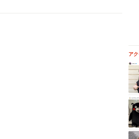
ぶ途中で起きたトラブルについて、お店側はどこまで法
か？
タッフが運んでいた場合とまったく同じ法的責任を負う
膳ロボットはお店の義務を果たすための「道具」として
アク
生管理義務や、客に安全に食事を楽しんでもらうための
に第三者の介入によって料理が不衛生な状態になったの
起きた提供ミス（債務不履行）となります。したがっ
場合によっては注文のキャンセルに応じる責任を負いま
巻き込まれた場合、その場でどのような対応をおこなう
かに店員を呼び出し、客観的な事実を伝えてお店側に対