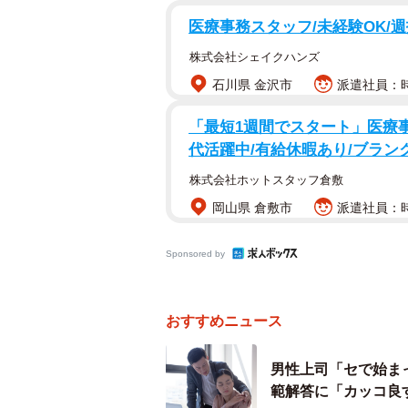
注意すべき点は「その時点での
医療事務スタッフ/未経験OK/週
―配膳ロボットが運んでいる途中の
株式会社シェイクハンズ
を要求することは法的に可能なので
石川県 金沢市
派遣社員：時給
お店に新しい料理への作り直しを要
「最短1週間でスタート」医療
文した際、客とお店の間には「飲食
代活躍中/有給休暇あり/ブラン
は「注文された料理を、衛生的で食
株式会社ホットスタッフ倉敷
す。
岡山県 倉敷市
派遣社員：時
配膳ロボットが運んでいる途中とい
店側の「料理を提供する義務」が完
Sponsored by
ども）に触られ、衛生的に食べられ
理を提供する義務を果たしていませ
おすすめニュース
したがって、Aさんはお店に対して
男性上司「セで始ま
いものを提供してください」と正当
範解答に「カッコ良