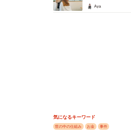
―そもそも配膳ロボットが料理を運
Aya
的責任を負うことになるのでしょう
配膳ロボットであっても、人間のス
可能性が高いでしょう。法律上、配
扱われます。
飲食店には、食品衛生法に基づく衛
義務があります。ロボットの運用中
であれば、それはお店側の管理下で
て、お店側は新しい料理の提供や、
す。
―実際にAさんのようなトラブルに
のが適切ですか？
気になるキーワード
世の中の仕組み
お金
事件
直接親に注意するのではなく、速や