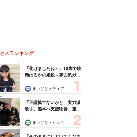
セスランキング
「化けましたね～」10歳で綾
瀬はるかの娘役→雰囲気ガラ
リの18歳に成長 「メイクで
雰囲気が」「宝塚に入れそ
まいどなメディア
う」
「不謹慎でないかと」実力派
歌手、熊本へ支援物資…運搬
トラックの車体デザインにた
めらい 「痛いほど伝わる」
まいどなトピック
「行動され立派」
「そのままにしといてくださ