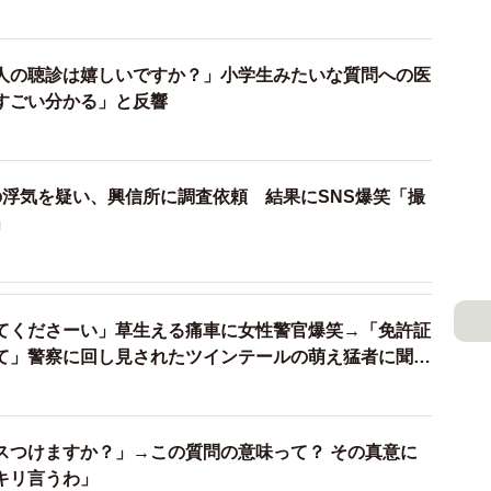
合、料理を触った子どもの親に対して代金の弁償を求め
人の聴診は嬉しいですか？」小学生みたいな質問への医
すごい分かる」と反響
は理論上可能ですが、法的な構造は少し複雑です。他人
為に当たり、責任能力のない幼い子どもの代わりに、親
す（民法第714条）。
の浮気を疑い、興信所に調査依頼 結果にSNS爆笑「撮
」
の料理の所有者」です。客席に届く前の料理はお店の所
れ直接的な損害を被った第一の被害者は「お店側」とな
てくださーい」草生える痛車に女性警官爆笑→「免許証
べていない料理の代金を支払わざるを得なくなった場合
て」警察に回し見されたツインテールの萌え猛者に聞い
求めることは理論上は可能です。しかし実務上は、Aさ
お店側から親に対して損害賠償を請求する、というのが
スつけますか？」→この質問の意味って？ その真意に
キリ言うわ」