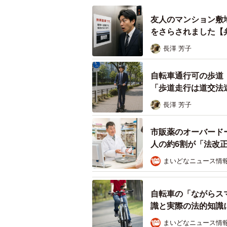
処を委ねるのが良いでしょう。子ど
友人のマンション敷
上するなどして、当事者同士の感情
をさらされました【
長澤 芳子
トラブルが起きたら、まずはすぐ人
途中で、あちらのお子さんが素手で
自転車通行可の歩道
いものと交換してほしい」と冷静に
「歩道走行は道交法
前述の通り、この時点で料理の所有
長澤 芳子
った子どもとその親への対応は、お
市販薬のオーバード
人の約6割が「法改
◆新町佳史（しんまち・よしふみ） 弁
これまで企業法務にも携わりつつ、
まいどなニュース情
応。その累計相談件数は1万件を超
い思いや背景事情にも丁寧に耳を傾
自転車の「ながらス
的な解決へ導く粘り強い交渉力を強
識と実際の法的知識
▽Authense法律事務所
まいどなニュース情