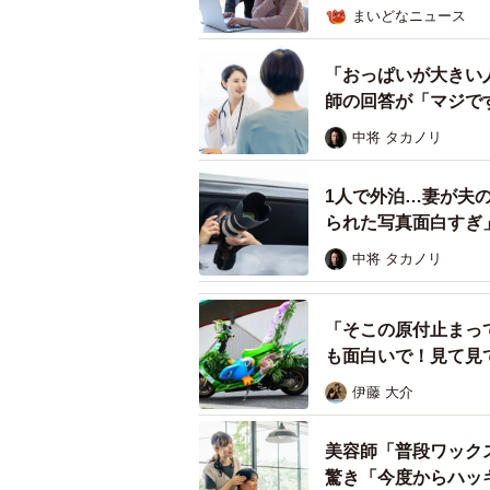
まいどなニュース
―もしお店側から交換を断られた場
ることはできるのでしょうか？
「おっぱいが大きい
師の回答が「マジで
子どもの親に対して損害賠償の請求
中将 タカノリ
の料理を台無しにする行為は不法行
が「監督義務者」として責任を負いま
1人で外泊…妻が夫
られた写真面白すぎ
ただし注意すべき点は「その時点で
有物であるため、料理を台無しにさ
中将 タカノリ
ります。
「そこの原付止まっ
もしお店が交換を断り、Aさんが食
も面白いで！見て見
は、Aさんから親へその分の弁償を
た
伊藤 大介
んはお店に代金の支払いを拒絶し、
本来の自然な流れと言えます。
美容師「普段ワック
驚き「今度からハッ