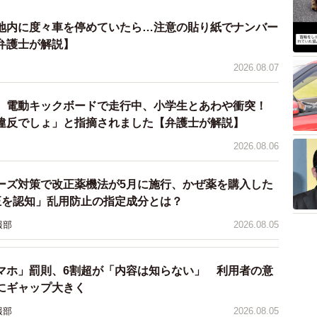
もの親に直接弁償を求めたり注意したりすると、親が逆
地内に度々車を停めていたら…注意の貼り紙でナンバー
的なトラブルに発展するリスクが高いです。
弁護士が解説】
2026.08.07
間のスタッフを呼びましょう。「ロボットが運んでくる
料理を触ってしまった。衛生的に食べられないので新し
 電動キックボードで走行中、小学生とあわや衝突！
伝えてください。
違反でしょ」と指摘されました【弁護士が解説】
権とリスクを負担しているのはお店側です。触ってしま
2026.08.06
店側に任せるのが一番安全でスムーズな解決方法です。
ーズ対策で改正薬機法が5月に施行、かぜ薬を購入した
正を認知」乱用防止の指定成分とは？
護士／Authense法律事務所
現在は相続、離婚、不倫慰謝料など幅広い分野にも対
報部
2026.08.05
える。依頼者1人ひとりと真摯に向き合い、言葉にならな
け、本音を引き出す対話を重視。スピーディーかつ友好
マホ」罰則、6割超が「内容は知らない」 利用者の意
みとする。
にギャップ大きく
報部
2026.08.05