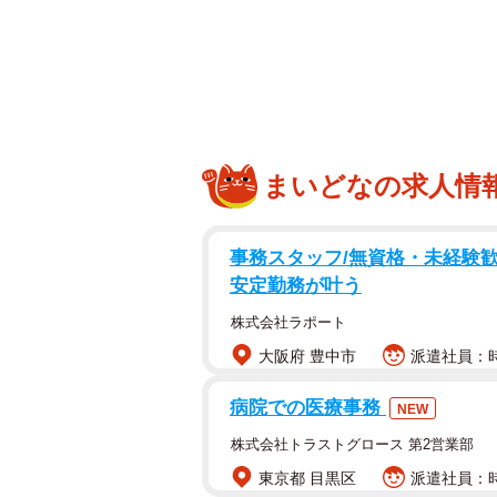
せっかくの料理が台無しに
まいどなの求人情
驚いたAさんですが、子どもの親は
事務スタッフ/無資格・未経験歓
れた料理は当然食べたくないと考え
安定勤務が叶う
と頼んでいいのか、かといって子ど
いと悩み、対応に困ってしまいます
株式会社ラポート
大阪府 豊中市
派遣社員：時
このように運搬中の料理を他人に触
病院での医療事務
でしょうか。また、法的には誰が責任を
NEW
の弁護士・新町佳史さんに話を聞き
株式会社トラストグロース 第2営業部
東京都 目黒区
派遣社員：時