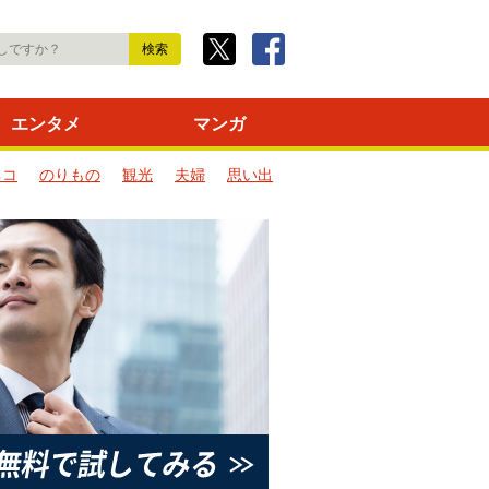
エンタメ
マンガ
ネコ
のりもの
観光
夫婦
思い出