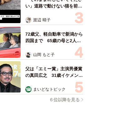
い」道路で動けない猫を前に
返された一言… 懸命に生き
ようとした4日間 「命の重
渡辺 晴子
さはみんな同じ」保護団体代
表の訴え
72歳父、軽自動車で新潟から
四国まで 65歳の母と2人で
3泊4日の旅 パーキングの休
憩まで分刻み… 「大学生で
山岡 もと子
も組まねえよ！」
父は「エミー賞」主演男優賞
の真田広之 31歳イケメン俳
優が長髪ヒゲのワイルド近影
「ガチヒロさんそっくり」
まいどなトピック
「新たな一面もステキ」
６位以降を見る