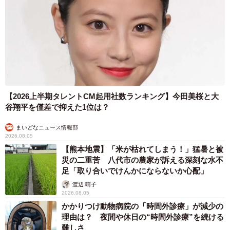
【2026上半期タレントCM起用社数ランキング】今田美桜と大
谷翔平を僅差で抑えた1位は？
まいどなニュース情報部
2026.08.05
【熊本地震】「米が枯れてしまう！」猛暑と被
災の二重苦 八代市の農家が訴える深刻な水不
足「取り合いでけんかにならないか心配」
渡辺 晴子
2026.08.05
かかりつけ動物病院の「時間外診療」が減少の
理由は？ 夜間や休日の“時間外診療”を続ける
難しさ