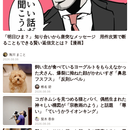
「明日ひま？」 知り合いから唐突なメッセージ 用件次第で断
ることもできる賢い返信文とは？【漫画】
海川 まこと
2026.08.06
飼い主が食べているヨーグルトをもらえなかっ
た犬さん、爆裂に拗ねた顔がかわいすぎ「鼻息
フスフス」「反則レベル」
椎名 碧
2026.08.06
コガネムシを見つめる猫とパパ、偶然生まれた
神々しい構図が「宗教画のよう」と話題 「尊
い」「ていうかライオンキング」
梨木 香奈
2026.08.06