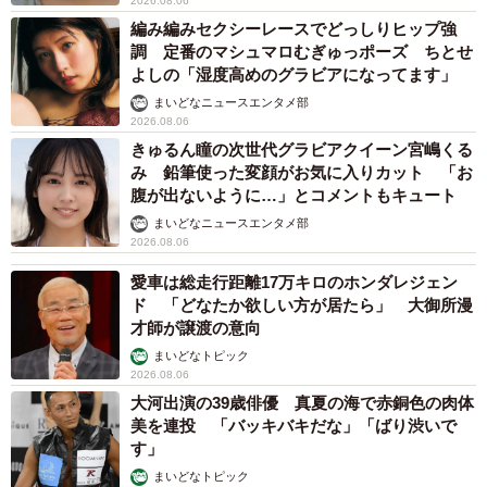
2026.08.06
編み編みセクシーレースでどっしりヒップ強
調 定番のマシュマロむぎゅっポーズ ちとせ
よしの「湿度高めのグラビアになってます」
まいどなニュースエンタメ部
2026.08.06
きゅるん瞳の次世代グラビアクイーン宮嶋くる
み 鉛筆使った変顔がお気に入りカット 「お
腹が出ないように…」とコメントもキュート
まいどなニュースエンタメ部
2026.08.06
愛車は総走行距離17万キロのホンダレジェン
ド 「どなたか欲しい方が居たら」 大御所漫
才師が譲渡の意向
まいどなトピック
2026.08.06
大河出演の39歳俳優 真夏の海で赤銅色の肉体
美を連投 「バッキバキだな」「ばり渋いで
す」
まいどなトピック