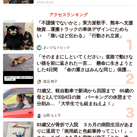
2026.08.06
アクセスランキング
「不謹慎でないかと」実力派歌手、熊本へ支援
物資…運搬トラックの車体デザインにためら
い 「痛いほど伝わる」「行動され立派」
まいどなトピック
「そのままにしといてください」道路で動けな
い猫を前に返された一言… 懸命に生きようと
した4日間 「命の重さはみんな同じ」保護団
体代表の訴え
渡辺 晴子
72歳父、軽自動車で新潟から四国まで 65歳の
母と2人で3泊4日の旅 パーキングの休憩まで
分刻み… 「大学生でも組まねえよ！」
山岡 もと子
83歳父が骨折で入院 ３カ月の病院生活があま
りに退屈で「画用紙と色鉛筆持ってこい！」→