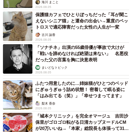
海川 まこと
2026.08.05
保護猫カフェでひとりぼっちだった「耳が聞こ
えないシニア猫」と運命の出会い→重度のペッ
トロスで適応障害だった女性の人生が一変
古川 諭香
2026.08.05
「ソナチネ」出演の55歳俳優が事故で大けが
「戦いを諦めなければ絶望は来ない」 名悪役
だった父の言葉を胸に決意表明
まいどなトピック
2026.08.05
ふたつ用意したのに…姉妹猫がひとつのベッド
にぎゅうぎゅう詰め状態！ 密着して眠る姿に
「はみ出てる（笑）」「幸せつまってます」
梨木 香奈
2026.08.05
「城本クリニック」を完全オマージュ 吉田沙
保里がゴロゴロ転がる日清カップヌードルCM
が20万いいね→「本家」総院長も体張って31万