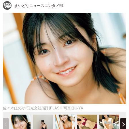
まいどなニュースエンタメ部
佐々木ほのか(C)光文社/週刊FLASH 写真◎U-YA