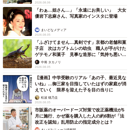
2026.08.06
「わぁ…姐さん…」「永遠にお美しい」 大女
優岩下志麻さん、写真家のインスタに登場
まいどなメディア
2026.08.05
「ふざけてません…真剣です」京都の老舗和菓
子店 次はカブトムシの幼虫 職人が手がけた
ゲテモノ和菓子 見事な造形に「気持ち悪いく
らいリアル」
中将 タカノリ
2026.08.05
【漫画】中学受験のリアル「あの子、最近見な
いね」…御三家を目指していたはずの家庭が消
えていく 限界を迎えた子を目の当りに
松波 穂乃圭
2026.08.05
市販薬のオーバードーズ対策で改正薬機法が5
月に施行、かぜ薬を購入した人の約6割が「法
改正を認知」乱用防止の指定成分とは？
まいどなニュース情報部