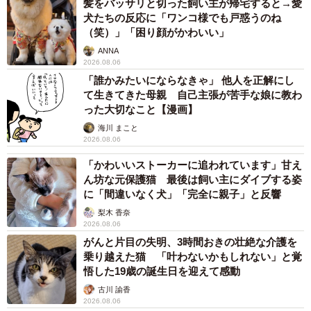
髪をバッサリと切った飼い主が帰宅すると→愛
犬たちの反応に「ワンコ様でも戸惑うのね
（笑）」「困り顔がかわいい」
ANNA
2026.08.06
「誰かみたいにならなきゃ」 他人を正解にし
て生きてきた母親 自己主張が苦手な娘に教わ
った大切なこと【漫画】
海川 まこと
2026.08.06
「かわいいストーカーに追われています」甘え
ん坊な元保護猫 最後は飼い主にダイブする姿
に「間違いなく犬」「完全に親子」と反響
梨木 香奈
2026.08.06
がんと片目の失明、3時間おきの壮絶な介護を
乗り越えた猫 「叶わないかもしれない」と覚
悟した19歳の誕生日を迎えて感動
古川 諭香
2026.08.06