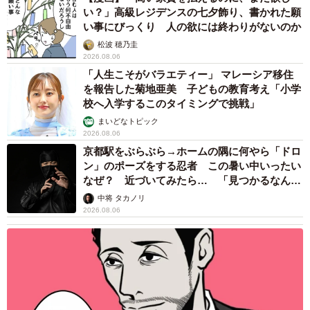
い？」高級レジデンスの七夕飾り、書かれた願
い事にびっくり 人の欲には終わりがないのか
松波 穂乃圭
2026.08.06
「人生こそがバラエティー」 マレーシア移住
を報告した菊地亜美 子どもの教育考え「小学
校へ入学するこのタイミングで挑戦」
まいどなトピック
2026.08.06
京都駅をぶらぶら→ホームの隅に何やら「ドロ
ン」のポーズをする忍者 この暑い中いったい
なぜ？ 近づいてみたら… 「見つかるなんて
未熟」
中将 タカノリ
2026.08.06