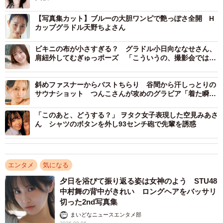
【写真集カット】ブルーの大胆ワンピで艶っぽさ全開 H
カップグラドル天野ちよさん
ビキニの布が小さすぎる？ グラドル小日向ななせさん、
肩紐外してむぎゅっポーズ 「こういうの、撮影会では無
理ですよね？」
斜めファスナーからバストちらり 谷間から汗しっとりの
サウナショット つんこさんが攻めのグラビア「着た瞬間
に『これ、大丈夫？』と…」
「このあと、どうする？」 ヲタク女子表現した空見みあさ
ん シャツのボタンを外し93センチ砲で先輩を誘惑
エンタメ
気になる
夕日を浴びて振り返る姿は女神のよう STU48
中村舞の背中がきれい ロングヘアをバッサリ
切った2nd写真集
まいどなニュースエンタメ部