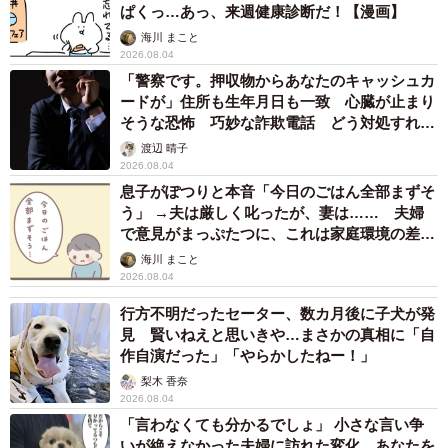
ぱくっ…あっ、来週健康診断だ！【漫画】
海川 まこと
2026.08.04
「警察です。押収物からあなたのキャッシュカ
ードが」住所も生年月日も一致 心臓が止まり
そうな恐怖 巧妙な詐欺電話 どう対処すれ
ば…
渡辺 晴子
2026.08.04
息子がぽつりと本音「今日のごはん全部まずそ
う」 →夫は厳しく叱ったが、妻は…… 夫婦
で意見がまっぷたつに、これは家庭環境の差？
【漫画】
海川 まこと
2026.08.04
行方不明だったセーター、数カ月後に子犬が発
見 賢いねえと思いきや…まさかの真相に「自
作自演だった」「やらかしたねー！」
梨木 香奈
2026.08.04
「言わなくても分かるでしょ」 小さな言い争
いが絶えなかった夫婦に訪れた変化 あなたを