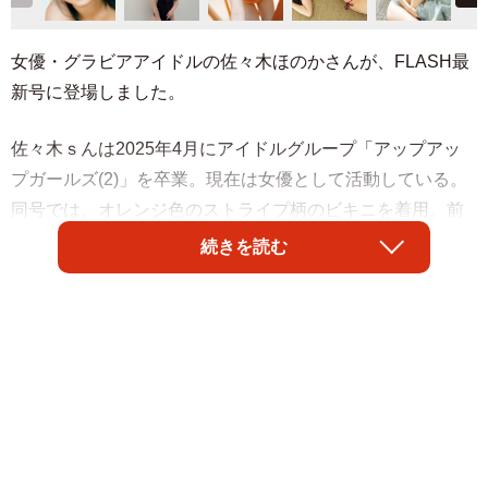
女優・グラビアアイドルの佐々木ほのかさんが、FLASH最
新号に登場しました。
佐々木ｓんは2025年4月にアイドルグループ「アップアッ
プガールズ(2)」を卒業。現在は女優として活動している。
同号では、オレンジ色のストライプ柄のビキニを着用。前
かがみになって深い谷を強調したポージングを披露してい
続きを読む
ます。
佐々木さんはXに「FLASHゲットしてくれましたかー？」
と投稿し、シックなワンピース水着姿を公開。V字に切れ込
みが開いた大胆衣装でのオフショットに「この水着のほの
ちゃん優勝すぎ」「衣装が窮屈そう」「スタイル抜群でめ
っちゃかわいい」といったコメントが寄せられました。