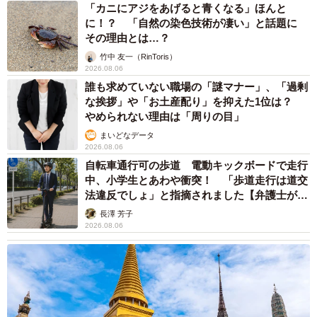
「カニにアジをあげると青くなる」ほんと
に！？ 「自然の染色技術が凄い」と話題に
その理由とは…？
竹中 友一（RinToris）
2026.08.06
誰も求めていない職場の「謎マナー」、「過剰
な挨拶」や「お土産配り」を抑えた1位は？
やめられない理由は「周りの目」
まいどなデータ
2026.08.06
自転車通行可の歩道 電動キックボードで走行
中、小学生とあわや衝突！ 「歩道走行は道交
法違反でしょ」と指摘されました【弁護士が解
説】
長澤 芳子
2026.08.06