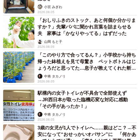
小宮 みぎわ
2026.08.05
「おしりふきのストック、あと何個か分かりま
すか？」先輩パパに聞かれ言葉を詰まらせる
夫 家事は「かなりやってる」はずだった
山岡 もと子
2026.08.05
「このやり方で合ってるん？」小学校から持ち
帰った鉢植えを見て母驚き ペットボトルはじ
ょうろだと思ってた…息子が教えてくれた斬新
な水やりとは
中将 タカノリ
2026.08.05
駅構内の女子トイレが不具合で全部使えず
→JR西日本が取った臨機応変な対応に感動
「その手があったか！」
中将 タカノリ
2026.08.05
3歳の女児が1人でトイレへ……親はどこ？→不
安になって“おせっかいオバサン”に 「何かあ