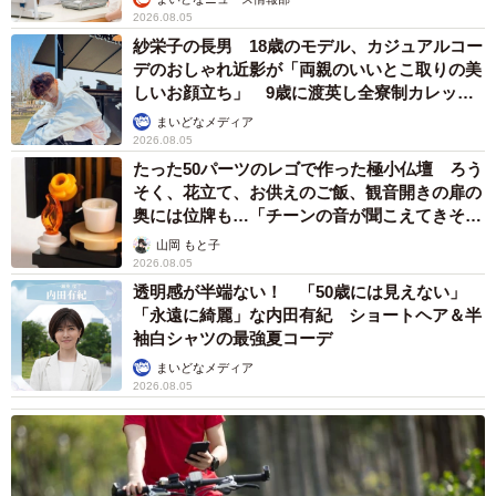
2026.08.05
紗栄子の長男 18歳のモデル、カジュアルコー
デのおしゃれ近影が「両親のいいとこ取りの美
しいお顔立ち」 9歳に渡英し全寮制カレッジ
で学ぶ
まいどなメディア
2026.08.05
たった50パーツのレゴで作った極小仏壇 ろう
そく、花立て、お供えのご飯、観音開きの扉の
奥には位牌も…「チーンの音が聞こえてきそ
う」
山岡 もと子
2026.08.05
透明感が半端ない！ 「50歳には見えない」
「永遠に綺麗」な内田有紀 ショートヘア＆半
袖白シャツの最強夏コーデ
まいどなメディア
2026.08.05