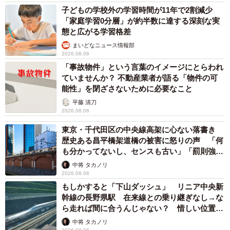
子どもの学校外の学習時間が11年で2割減少
「家庭学習0分層」が約半数に達する深刻な実
態と広がる学習格差
まいどなニュース情報部
2026.08.06
「事故物件」という言葉のイメージにとらわれ
ていませんか？ 不動産業者が語る「物件の可
能性」を閉ざさないために必要なこと
平藤 清刀
2026.08.06
東京・千代田区の中央線高架に心ない落書き
歴史ある昌平橋架道橋の被害に怒りの声 「何
も分かってないし、センスも古い」「罰則強化
して」
中将 タカノリ
2026.08.06
もしかすると「下山ダッシュ」 リニア中央新
幹線の長野県駅 在来線との乗り継ぎなし→な
ら走れば間に合うんじゃない？ 惜しい位置関
係が反響
中将 タカノリ