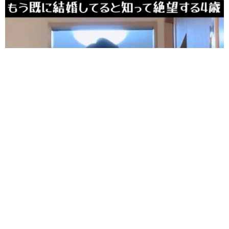
「パパと結婚したい」4歳娘からプロポーズ 「1人としかでき
ないよ」に大ショック 父「じゃあ、じぃじとしたら？」と質
問すると…
渡辺 晴子
2026.08.04
「世の中で一番嫌い」顔を合わせば、本気で噛
み合う保護犬2匹 “怖い”ものの前では、態度
がガラリ…人間だけじゃない「敵の敵は味方」
渡辺 晴子
2026.08.04
天井すれすれの高い場所から飼い主を見下ろす