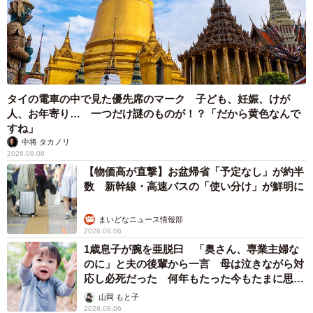
タイの電車の中で見た優先席のマーク 子ども、妊娠、けが
人、お年寄り… 一つだけ謎のものが！？「だから黄色なんで
すね」
中将 タカノリ
2026.08.06
【物価高が直撃】お盆帰省「予定なし」が約半
数 新幹線・高速バスの「使い分け」が鮮明に
まいどなニュース情報部
2026.08.06
1歳息子が腕を亜脱臼 「奥さん、専業主婦な
のに」と夫の後輩から一言 母は泣きながら対
応し必死だった 何年もたった今もたまに思い
出し…
山岡 もと子
2026.08.06