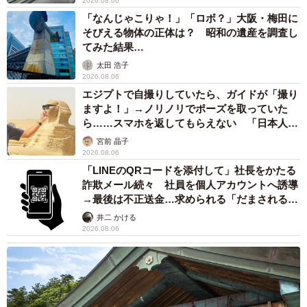
2026.08.06
「なんじゃこりゃ！」「ロボ？」大阪・梅田に
そびえる物体の正体は？ 昭和の遺産を調査し
てみた結果…
太田 浩子
2026.08.06
エジプトで自撮りしていたら、ガイドが「撮り
ますよ！」→ノリノリでポーズを取っていた
ら……スマホを返してもらえない 「日本人は
カモ代表かも」「私は6時間で3万円払った」
宮前 晶子
2026.08.06
「LINEのQRコードを添付して」社長をかたる
詐欺メール続々 社員を個人アカウントへ誘導
→最後は不正送金…求められる「だまされる前
提」の対策
井二 かける
2026.08.06