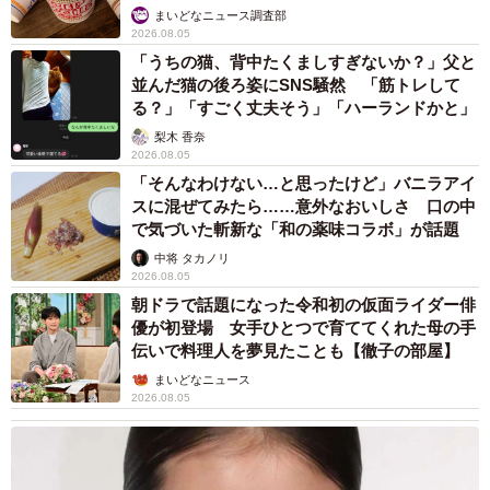
いいね
まいどなニュース調査部
2026.08.05
「うちの猫、背中たくましすぎないか？」父と
並んだ猫の後ろ姿にSNS騒然 「筋トレして
る？」「すごく丈夫そう」「ハーランドかと」
梨木 香奈
2026.08.05
「そんなわけない…と思ったけど」バニラアイ
スに混ぜてみたら……意外なおいしさ 口の中
で気づいた斬新な「和の薬味コラボ」が話題
中将 タカノリ
2026.08.05
朝ドラで話題になった令和初の仮面ライダー俳
優が初登場 女手ひとつで育ててくれた母の手
伝いで料理人を夢見たことも【徹子の部屋】
まいどなニュース
2026.08.05