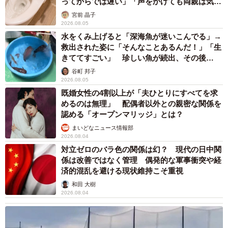
ってからでは遅い」「声をかけても両親は気づ
かぬまま」
宮前 晶子
2026.08.05
水をくみ上げると「深海魚が迷いこんでる」→
救出された姿に「そんなことあるんだ！」「生
きててすごい」 珍しい魚が続出、その後
は……
谷町 邦子
2026.08.05
既婚女性の4割以上が「夫ひとりにすべてを求
めるのは無理」 配偶者以外との親密な関係を
認める「オープンマリッジ」とは？
まいどなニュース情報部
2026.08.04
対立ゼロのバラ色の関係は幻？ 現代の日中関
係は改善ではなく管理 偶発的な軍事衝突や経
済的混乱を避ける現状維持こそ重視
和田 大樹
2026.08.04