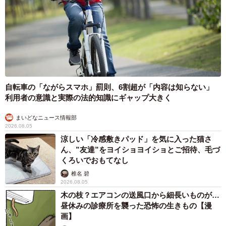
自転車の「ながらスマホ」罰則、6割超が「内容は知らない」
利用者の意識と実際の法的知識にギャップ大きく
まいどなニュース情報部
2026.08.05
涼しい「冷感敷きパッド」を気に入った猫さ
ん、”友達”をヨイショヨイショとご招待、毛づ
くろいでおもてなし
椎名 碧
2026.08.05
木の枝？エアコンの送風口から細長いものが…
昼休みの診療所を襲った恐怖の生きもの【漫
画】