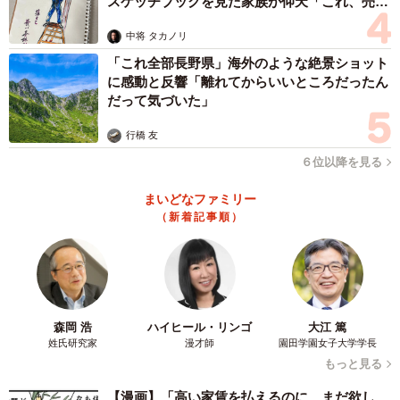
スケッチブックを見た家族が仰天「これ、売れ
ますよ…」
中将 タカノリ
「これ全部長野県」海外のような絶景ショット
に感動と反響「離れてからいいところだったん
だって気づいた」
行橋 友
６位以降を見る
まいどなファミリー
（新着記事順）
森岡 浩
ハイヒール・リンゴ
大江 篤
姓氏研究家
漫才師
園田学園女子大学学長
もっと見る
【漫画】「高い家賃を払えるのに、まだ欲し