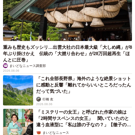
重みも歴史もズッシリ…出雲大社の日本最大級「大しめ縄」が8
年ぶり掛けかえ 伝統の「大撚り合わせ」が28万回超再生「ほ
んとに圧巻」
まいどなニュース調査部
2026.08.06
「これ全部長野県」海外のような絶景ショット
に感動と反響「離れてからいいところだったん
だって気づいた」
行橋 友
2026.08.06
「ミステリーの女王」と呼ばれた作家の娘は
「2時間サスペンスの女王」 聞いていたのと
違う血液型に「私は誰の子なの？」【徹子の部
屋】
まいどなニュース