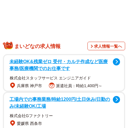
同号の表紙と巻頭グラビアは東雲うみさん。佐々木さんの
ほかにも、ちーまきさん、黒嵜菜々子さん、つんこさんら
がまぶしい姿を披露しています。
【佐々木ほのかさんプロフィール】
ささき ほのか 2006年1月30日生まれ 福岡県出身 身長
まいどなの求人情報
求人情報一覧へ
156cm 2018年にアップアップガールズ（2）に加入。
2025年4月にグループを卒業。2023年に週刊ヤングマガジ
未経験OK&残業ゼロ 受付・カルテ作成など医療
ン（講談社）にて水着グラビアデビュー。現在はショート
事務/医療機関でのお仕事です
ドラマに出演するなど女優にも挑戦し、活動の幅を広げて
株式会社スタッフサービス エンジニアガイド
いる。6月26日から公開の映画『死神バーバー』に近藤役と
兵庫県 神戸市
派遣社員：時給1,400円～
して出演。最新情報は、公式
工場内での事務業務/時給1200円/土日休み/日勤の
X（@HONOKA130SASAKI）、公式
み/未経験OK/工場
Instagram（@honoka130sasaki）
株式会社Gファクトリー
愛媛県 西条市