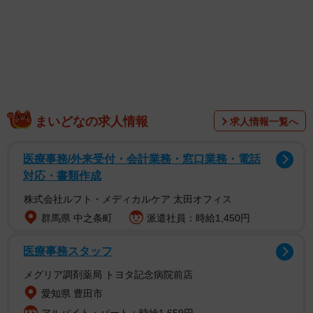
まいどなの求人情報
求人情報一覧へ
医療事務/外来受付・会計業務・窓口業務・電話
対応・書類作成
1/6
株式会社ルフト・メディカルケア 太田オフィス
群馬県 中之条町
派遣社員：時給1,450円
圧倒的に猫が優先される喫茶店（株式会社いちごいち会提供）
医療事務スタッフ
投稿したのは、大阪府枚方市にある
「猫喫茶ネコブ」
公式
X（@nekobuneko）。本来お客様である人間より、喫茶店
メグリア調剤薬局 トヨタ記念病院前店
で暮らす猫が最優先されるお店は、真の猫好きに大人気
愛知県 豊田市
で、現在予約必須なほど盛況だそう。一体どのようなルー