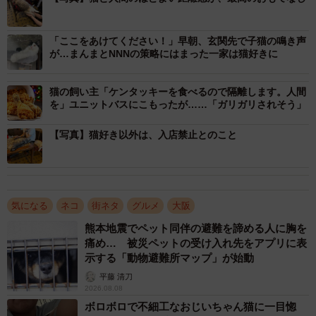
「ここをあけてください！」早朝、玄関先で子猫の鳴き声
が…まんまとNNNの策略にはまった一家は猫好きに
猫の飼い主「ケンタッキーを食べるので隔離します。人間
を」ユニットバスにこもったが……「ガリガリされそう」
【写真】猫好き以外は、入店禁止とのこと
気になる
ネコ
街ネタ
グルメ
大阪
熊本地震でペット同伴の避難を諦める人に胸を
痛め… 被災ペットの受け入れ先をアプリに表
示する「動物避難所マップ」が始動
平藤 清刀
2026.08.08
ボロボロで不細工なおじいちゃん猫に一目惚