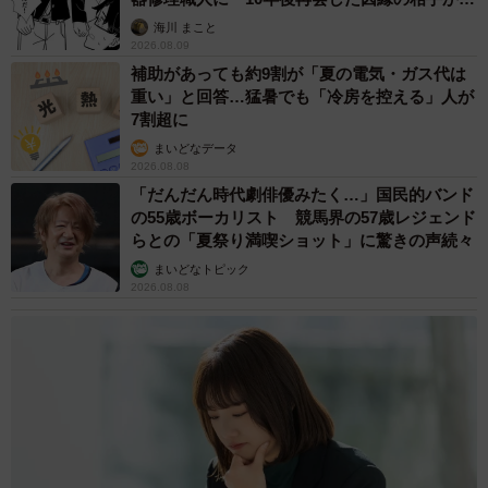
思わぬ申し出【漫画】
海川 まこと
2026.08.09
補助があっても約9割が「夏の電気・ガス代は
重い」と回答…猛暑でも「冷房を控える」人が
7割超に
まいどなデータ
2026.08.08
「だんだん時代劇俳優みたく…」国民的バンド
の55歳ボーカリスト 競馬界の57歳レジェンド
らとの「夏祭り満喫ショット」に驚きの声続々
まいどなトピック
2026.08.08