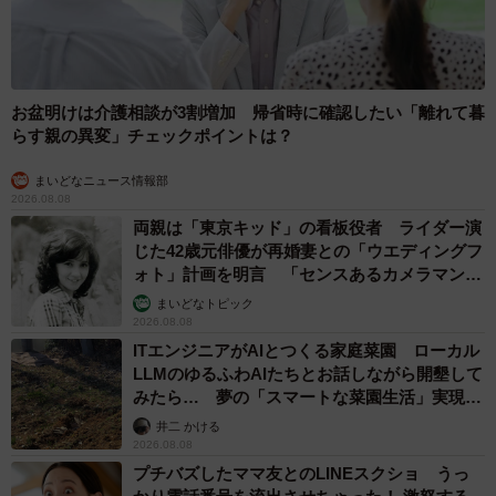
お盆明けは介護相談が3割増加 帰省時に確認したい「離れて暮
らす親の異変」チェックポイントは？
まいどなニュース情報部
2026.08.08
両親は「東京キッド」の看板役者 ライダー演
じた42歳元俳優が再婚妻との「ウエディングフ
ォト」計画を明言 「センスあるカメラマン求
む」
まいどなトピック
2026.08.08
ITエンジニアがAIとつくる家庭菜園 ローカル
LLMのゆるふわAIたちとお話しながら開墾して
みたら… 夢の「スマートな菜園生活」実現な
るか
井二 かける
2026.08.08
プチバズしたママ友とのLINEスクショ うっ