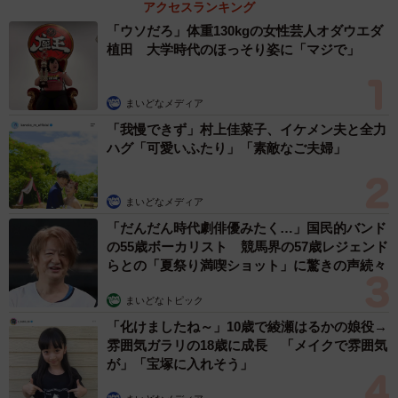
アクセスランキング
クに興味を示す子もいますので、つまみ食いをして健康を
「ウソだろ」体重130kgの女性芸人オダウエダ
損なわないよう細心の注意を払い、お客様にもご協力をお
植田 大学時代のほっそり姿に「マジで」
願いしています。
まいどなメディア
「我慢できず」村上佳菜子、イケメン夫と全力
ハグ「可愛いふたり」「素敵なご夫婦」
まいどなメディア
「だんだん時代劇俳優みたく…」国民的バンド
の55歳ボーカリスト 競馬界の57歳レジェンド
らとの「夏祭り満喫ショット」に驚きの声続々
まいどなトピック
「化けましたね～」10歳で綾瀬はるかの娘役→
雰囲気ガラリの18歳に成長 「メイクで雰囲気
が」「宝塚に入れそう」