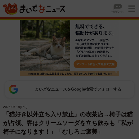
まいどなニュースをGoogle検索でフォローする
2026.06.18(Thu)
「猫好き以外立ち入り禁止」の喫茶店→椅子は猫
が占領、客はクリームソーダを立ち飲みも「私が
椅子になります！」「むしろご褒美」