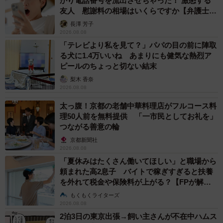
かり電話番号を流出させちゃった！ 激怒する
友人 慰謝料の相場はいくらですか【弁護士が
解説】
長澤 芳子
2026.08.08
「テレビより私を見て？」パパの目の前に陣取
る犬に1.4万いいね あまりにも健気な熱烈ア
ピールのちょっと切ない結末
梨木 香奈
2026.08.08
太っ腹！京都の老舗中華料理店がフルコース料
理50人前を無料提供 「一市民としてお礼を」
つながる善意の輪
京都新聞社
2026.08.08
「夏休みはたくさん働いてほしい」と職場から
頼まれた高2息子 バイトで稼ぎすぎると扶養
を外れて税金や保険料が上がる？【FPが解
説】
もくもくライターズ
2026.08.08
2泊3日の東京出張→飼い主さんが不在中ハムス