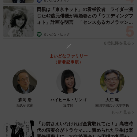
まいどなメディア
両親は「東京キッド」の看板役者 ライダー演
じた42歳元俳優が再婚妻との「ウエディングフ
ォト」計画を明言 「センスあるカメラマン求
む」
まいどなトピック
3/6
６位以降を見る
人間の食べ物を食べないよう客も協力する（株式会社いちごいち会提
供）
まいどなファミリー
（新着記事順）
――猫ちゃんたちの素晴らしい接客について。
川口：特別に仕込んでいるわけではないんです。ただ、猫
たちが安心感を持っていることが、結果として接客上手な
森岡 浩
ハイヒール・リンゴ
大江 篤
振る舞いにつながっているのだと感じています。お客様に
姓氏研究家
漫才師
園田学園女子大学学長
一頭一頭を覚えてもらうため、毎時間、猫の紹介もしてい
もっと見る
るんですよ。その子の好きなこと、嫌いなこと、仲良くな
「お前さえいなければ金賞取れてた！」高校時
るコツを丁寧にお伝えすることで、人間と猫が良い距離感
代の演奏会がトラウマ……責められた学生は楽
で交流できるよう工夫しています。
器修理職人に 10年後再会した因縁の相手から