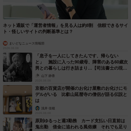
ネット通販で「運営者情報」を見る人は約8割 信頼できるサイ
ト・怪しいサイトの判断基準とは？
4/6
まいどなニュース情報部
最高の接客を提供する猫たち（株式会社いちごいち会提供）
2026.08.08
「息子を一人にしてきたんです、帰らない
◇ ◇
と」 施設に入った90歳母、障害のある60歳次
男との暮らしは行き詰まり…【司法書士の現場
から】
SNSでは「喜んでお席をお譲りします！」「私が椅子にな
山下 静香
2026.08.08
ります！」「むしろご褒美」などの反響が集まった。
京都の百貨店が開催のお化け屋敷のお化けにモ
デルがいる 比叡山延暦寺の僧侶が語る伝説と
「猫が主役」という揺るぎない信念のもと運営される喫茶
は
店。専門知識を持つスタッフによる厳格な健康管理と、猫
浅井 佳穂
2026.08.08
一匹一匹の個性を尊重する深い愛情が流れていた。猫たち
原則ゆるっと週3勤務 カード支払い日直前は
の自由きままな様子は、至福のひとときとなりそうだ。
鬼出勤 借金に追われる風俗嬢 それでも足り