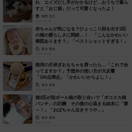
れ エイズだし手がかかるけど…おうちで暮ら
2/6
すと「おじ猫」だって可愛くなったよ！
鶴野 浩己
猫好き以外は入店禁止（株式会社いちごいち会提供）
2026.08.08
赤ちゃんが気になる？ひょっこり顔を出す2匹
川口：私たちが目指しているのは、単なる猫のいるカフェ
の猫の愛らしさに悶絶…！ 「こんなかわいい
構図あります？」「ベストショットすぎる！」
ではなく「ネコ好きしか集まらない喫茶店」。猫が主役で
梨木 香奈
ある以上、ネコ優先席が必然だと思っています。今後も
2026.08.08
「ネコ好き以外立ち入り禁止」というコンセプトを掲げ、
猫用の爪研ぎおもちゃを買ったら…「これで合
猫たちが一番のびのびと過ごせる環境を維持し続けていく
ってますか？」予想外の使い方が大反響
つもりです。
「100点満点」「かわいいからよし！」
梨木 香奈
――お店には愛玩動物看護師の資格を持つ方も在籍されて
2026.08.07
猫2匹が段ボール箱の取り合いで「ポコスカ猫
いるとか。
パンチ」の応酬 その後の心温まる結末に「愛
～！」「おばちゃん泣きそうや…」
川口：はい。猫たちの健康を第一に守る環境作りを徹底し
梨木 香奈
ています。日々の細かな体調管理はもちろんですが、喫茶
2026.08.07
店ならではの注意も欠かしません。中にはお客様のドリン