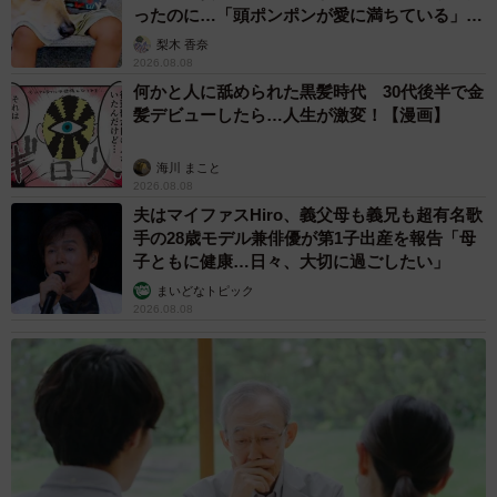
ったのに…「頭ポンポンが愛に満ちている」
「尊…」
梨木 香奈
2026.08.08
5/6
何かと人に舐められた黒髪時代 30代後半で金
髪デビューしたら…人生が激変！【漫画】
荷物入れも居心地が良さそう（株式会社いちごいち会提供）
海川 まこと
【猫喫茶ネコブ 関連情報】
2026.08.08
▽X
夫はマイファスHiro、義父母も義兄も超有名歌
手の28歳モデル兼俳優が第1子出産を報告「母
https://x.com/nekobuneko
子ともに健康…日々、大切に過ごしたい」
▽Instagram
まいどなトピック
https://www.instagram.com/nekobu_nekocafe/
2026.08.08
ほぼ座れない喫茶店☕︎
pic.twitter.com/U1iLrZiYwF
— 猫喫茶 ネコブ (@nekobuneko)
May 10, 2026