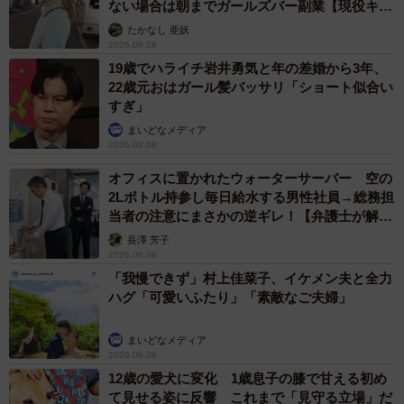
ない場合は朝までガールズバー副業【現役キャ
ストに取材】
たかなし 亜妖
2026.08.08
19歳でハライチ岩井勇気と年の差婚から3年、
22歳元おはガール髪バッサリ「ショート似合い
すぎ」
まいどなメディア
2026.08.08
オフィスに置かれたウォーターサーバー 空の
2Lボトル持参し毎日給水する男性社員→総務担
当者の注意にまさかの逆ギレ！【弁護士が解
説】
長澤 芳子
2026.08.08
「我慢できず」村上佳菜子、イケメン夫と全力
ハグ「可愛いふたり」「素敵なご夫婦」
まいどなメディア
2026.08.08
12歳の愛犬に変化 1歳息子の膝で甘える初め
て見せる姿に反響 これまで「見守る立場」だ