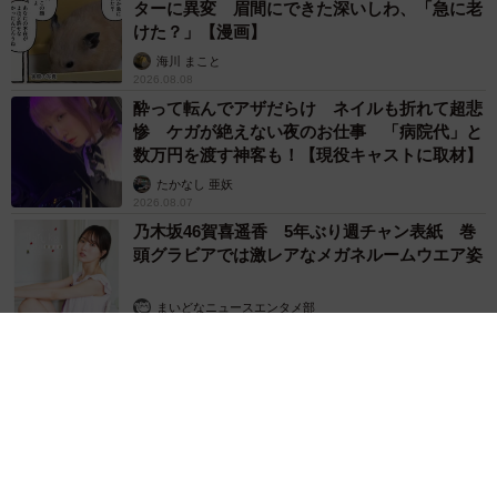
ターに異変 眉間にできた深いしわ、「急に老
けた？」【漫画】
海川 まこと
2026.08.08
酔って転んでアザだらけ ネイルも折れて超悲
惨 ケガが絶えない夜のお仕事 「病院代」と
数万円を渡す神客も！【現役キャストに取材】
たかなし 亜妖
2026.08.07
乃木坂46賀喜遥香 5年ぶり週チャン表紙 巻
頭グラビアでは激レアなメガネルームウエア姿
まいどなニュースエンタメ部
2026.08.07