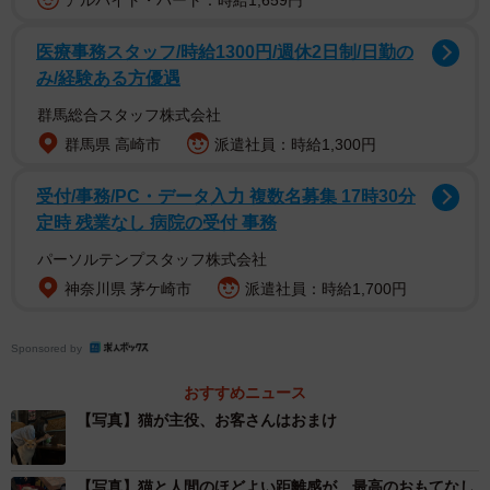
アルバイト・パート：時給1,659円
ルと愛があるのか。猫喫茶ネコブで働く、愛玩動物看護師
医療事務スタッフ/時給1300円/週休2日制/日勤の
の川口さんに話を聞いた。
み/経験ある方優遇
群馬総合スタッフ株式会社
群馬県 高崎市
派遣社員：時給1,300円
受付/事務/PC・データ入力 複数名募集 17時30分
定時 残業なし 病院の受付 事務
パーソルテンプスタッフ株式会社
神奈川県 茅ケ崎市
派遣社員：時給1,700円
Sponsored by
おすすめニュース
――お店のコンセプトは？
【写真】猫が主役、お客さんはおまけ
【写真】猫と人間のほどよい距離感が、最高のおもてなし