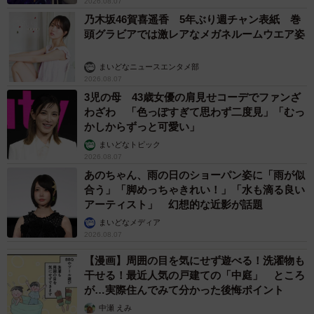
2026.08.07
乃木坂46賀喜遥香 5年ぶり週チャン表紙 巻
頭グラビアでは激レアなメガネルームウエア姿
まいどなニュースエンタメ部
2026.08.07
3児の母 43歳女優の肩見せコーデでファンざ
わざわ 「色っぽすぎて思わず二度見」「むっ
かしからずっと可愛い」
まいどなトピック
2026.08.07
あのちゃん、雨の日のショーパン姿に「雨が似
合う」「脚めっちゃきれい！」「水も滴る良い
アーティスト」 幻想的な近影が話題
まいどなメディア
2026.08.07
【漫画】周囲の目を気にせず遊べる！洗濯物も
干せる！最近人気の戸建ての「中庭」 ところ
が…実際住んでみて分かった後悔ポイント
中瀬 えみ