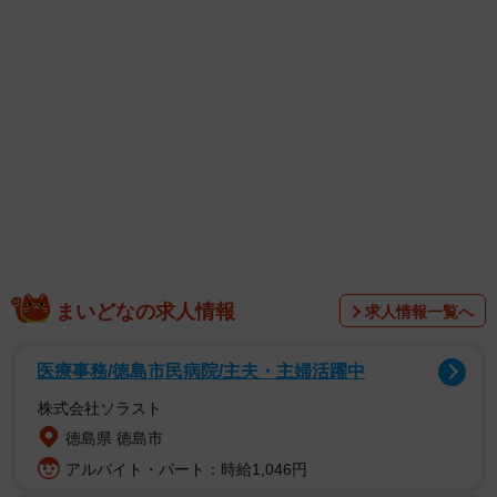
まいどなの求人情報
求人情報一覧へ
今年6月、渋谷区ではポイ捨てへの過料2000円徴収がスタ
ート。さらに、区が主体となる公共ゴミ箱の設置方針も打
医療事務/徳島市民病院/主夫・主婦活躍中
ち出されました。
株式会社ソラスト
徳島県 徳島市
長年ゴミ拾いを続けてきたスミレンジャーZさんは、「大き
アルバイト・パート：時給1,046円
な前進」と歓迎する一方で、「まだスタートライン」と語