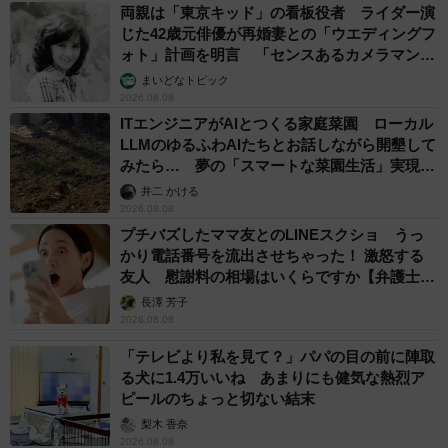
両親は「東京キッド」の看板役者 ライダー演
「やらねば無力。でも、諦めずにやり続ければ微力にはな
じた42歳元俳優が再婚妻との「ウエディングフ
る」
ォト」計画を明言 「センスあるカメラマン求
む」
まいどなトピック
うつ病や誹謗中傷を乗り越えながら続けてきた活動。その
2026.08.08
積み重ねが、少しずつ街を動かし始めています。
ITエンジニアがAIとつくる家庭菜園 ローカル
LLMのゆるふわAIたちとお話しながら開墾して
みたら… 夢の「スマートな菜園生活」実現な
るか
井二 かける
2026.08.08
プチバズしたママ友とのLINEスクショ うっ
かり電話番号を流出させちゃった！ 激怒する
友人 慰謝料の相場はいくらですか【弁護士が
解説】
長澤 芳子
2026.08.08
「テレビより私を見て？」パパの目の前に陣取
る犬に1.4万いいね あまりにも健気な熱烈ア
ピールのちょっと切ない結末
梨木 香奈
2026.08.08