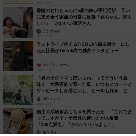
2026.08.07
難聴のお姉ちゃんに5歳の妹が手話通訳 互い
に支え合う家族の日常に反響「妹ちゃん、頼も
しい」「かわいい通訳さん」
五ヶ瀬 あお
2026.08.07
ラストライブ控えるT-BOLAN森友嵐士 にし
たん社長がTikTok内で独占インタビュー
まいどなニュース
2026.08.07
「男の子のママっぽいよね」ってどういう意
味？ 女系家族で育った母 いつもスカートと
ワンピースしか着ないし、ヒールも好き どの
へんが…
山岡 もと子
2026.08.07
猫用の爪研ぎおもちゃを買ったら…「これで合
ってますか？」予想外の使い方が大反響
「100点満点」「かわいいからよし！」
梨木 香奈