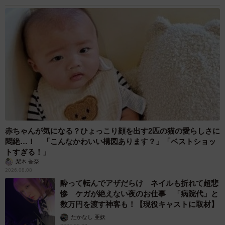
赤ちゃんが気になる？ひょっこり顔を出す2匹の猫の愛らしさに
悶絶…！ 「こんなかわいい構図あります？」「ベストショッ
トすぎる！」
梨木 香奈
2026.08.08
酔って転んでアザだらけ ネイルも折れて超悲
惨 ケガが絶えない夜のお仕事 「病院代」と
数万円を渡す神客も！【現役キャストに取材】
たかなし 亜妖