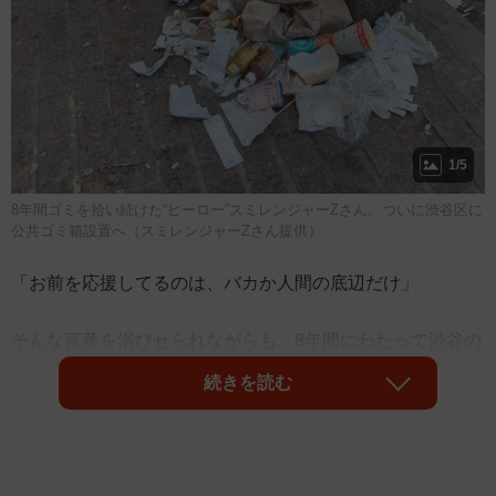
1/5
8年間ゴミを拾い続けた“ヒーロー”スミレンジャーZさん。ついに渋谷区に
公共ゴミ箱設置へ（スミレンジャーZさん提供）
「お前を応援してるのは、バカか人間の底辺だけ」
そんな言葉を浴びせられながらも、8年間にわたって渋谷の
ゴミ問題と向き合い続けてきた男性がいます。Xで活動を発
続きを読む
信している“リアルライフヒーロー”（覆面ボランティア）の
スミレンジャーZ（通称・スミレちゃん）さん
（@iijNWqUQ7i41630）です。