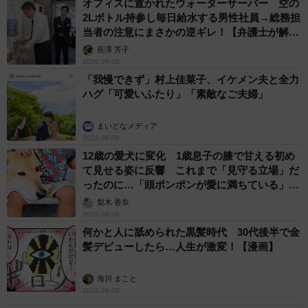
オフィスに置かれたウォーターサーバー 空の
2Lボトル持参し毎日給水する男性社員→総務担
一方で、国内外から多くの人が集まる街でありながら、ゴ
当者の注意にまさかの逆ギレ！【弁護士が解
説】
ミを捨てる場所が少ないことが、ポイ捨て問題の一因とし
長澤 芳子
2026.08.08
て指摘されてきました。こうした中、同区は新たに渋谷駅
「我慢できず」村上佳菜子、イケメン夫と全力
周辺を中心に、区主体の公共ゴミ箱を設置する方針を発
ハグ「可愛いふたり」「素敵なご夫婦」
表。長年ゴミ問題の改善を訴えてきたスミレンジャーZさん
は、今回の動きを歓迎しています。
まいどなメディア
2026.08.08
12歳の愛犬に変化 1歳息子の膝で甘える初め
「公共ゴミ箱の設置は、長年の悲願でした」
て見せる姿に反響 これまで「見守る立場」だ
ったのに…「頭ポンポンが愛に満ちている」
一方で、課題もあると指摘します。特に懸念しているの
「尊…」
梨木 香奈
2026.08.08
は、ポイ捨てが増える深夜帯の巡回体制です。
何かと人に舐められた黒髪時代 30代後半で金
髪デビューしたら…人生が激変！【漫画】
「昼間だけでなく、深夜から早朝にしっかり対応できるか
が重要です」
海川 まこと
2026.08.08
また、公共ゴミ箱についても、設置数や場所が重要だとい