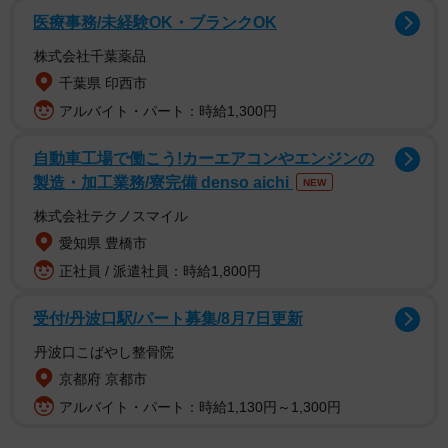
ります。活動を始めたきっかけや壮絶な経験、そして今後
医療事務/未経験OK・ブランクOK
への思いを聞きました。
株式会社千葉薬品
千葉県 印西市
「イベントだけの問題じゃない」
アルバイト・パート：時給1,300円
スミレンジャーZさんが活動を始めたのは2017年11月1日、
渋谷ハロウィン翌日の朝でした。
自動車工場で働こう!カーエアコンやエンジンの
製造・加工業務/寮完備 denso aichi
NEW
当時の渋谷は、路上に大量のゴミが散乱し、ハロウィンに
株式会社テクノスマイル
伴う騒動が全国的な問題となっていた時期でした。
愛知県 豊橋市
正社員 / 派遣社員：時給1,800円
「ボランティア活動の一環でゴミ拾いに参加したのです
が、その光景に衝撃を受けました」
受付/丹波口駅/パート募集/8月7日更新
丹波口こばやし整骨院
さらに後日、イベントがない平日の渋谷を訪れた際にも、
京都府 京都市
街中に多くのゴミが捨てられている現実を目の当たりにし
アルバイト・パート：時給1,130円～1,300円
たといいます。