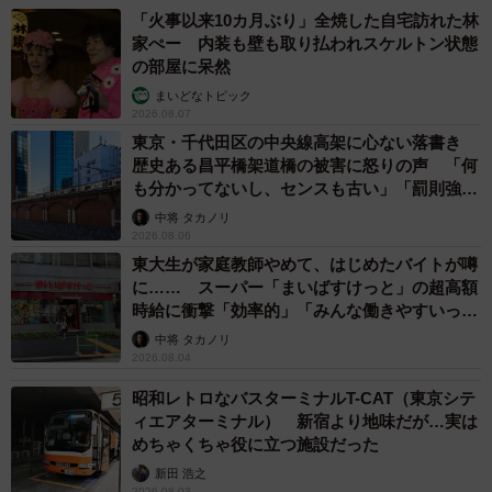
「火事以来10カ月ぶり」全焼した自宅訪れた林
家ぺー 内装も壁も取り払われスケルトン状態
の部屋に呆然
まいどなトピック
2026.08.07
東京・千代田区の中央線高架に心ない落書き
歴史ある昌平橋架道橋の被害に怒りの声 「何
も分かってないし、センスも古い」「罰則強化
2/5
して」
中将 タカノリ
2026.08.06
ポイ捨て過料が導入された以降のゴミ拾い活動（スミレンジャーZさん提
東大生が家庭教師やめて、はじめたバイトが噂
供）
に…… スーパー「まいばすけっと」の超高額
時給に衝撃「効率的」「みんな働きやすいって
「拾っても拾っても元に戻る」
言ってる」
中将 タカノリ
活動当初は、手応えもありました。SNSで反響があり、と
2026.08.04
もに活動する仲間も増えました。しかし年月が経つにつ
昭和レトロなバスターミナルT-CAT（東京シテ
れ、ある現実に直面します。
ィエアターミナル） 新宿より地味だが…実は
めちゃくちゃ役に立つ施設だった
「拾っても拾っても、また捨てられる」
新田 浩之
2026.08.03