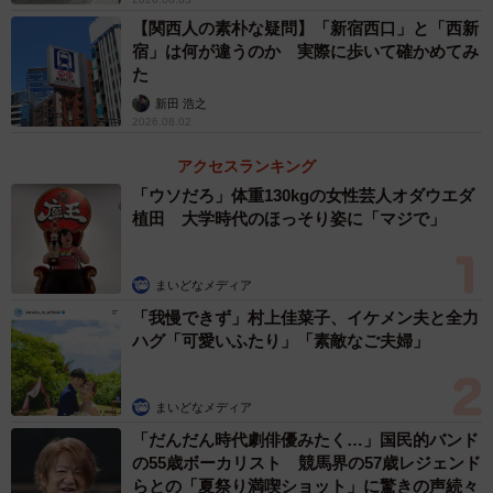
【関西人の素朴な疑問】「新宿西口」と「西新
毎日清掃しても、翌日には元通り。ポイ捨て自体は減ら
宿」は何が違うのか 実際に歩いて確かめてみ
ず、「本当に意味があるのだろうか」と悩むようになった
た
といいます。
新田 浩之
2026.08.02
さらに、環境美化事業に関わる中で、自身の発信内容に圧
アクセスランキング
力を受けるようになったそうです。
「ウソだろ」体重130kgの女性芸人オダウエダ
植田 大学時代のほっそり姿に「マジで」
「都合のいい発信をするよう求められました」
まいどなメディア
断ると状況は悪化。
「我慢できず」村上佳菜子、イケメン夫と全力
ハグ「可愛いふたり」「素敵なご夫婦」
「お前は仕事ができない」
「自己満足のボランティアだ」
まいどなメディア
「お前を応援しているのは、バカか人間の底辺だけ」
「だんだん時代劇俳優みたく…」国民的バンド
の55歳ボーカリスト 競馬界の57歳レジェンド
こうした言葉を日常的に浴びせられるようになり、精神的
らとの「夏祭り満喫ショット」に驚きの声続々