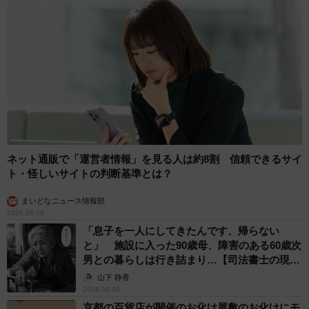
こうして誕生したのが、現在の「スミレンジャーZ」。師匠
への思いと、渋谷のゴミ問題へのリベンジを胸に再出発し
ました。
ネット通販で「運営者情報」を見る人は約8割 信頼できるサイ
ト・怪しいサイトの判断基準とは？
まいどなニュース情報部
2026.08.08
「息子を一人にしてきたんです、帰らない
と」 施設に入った90歳母、障害のある60歳次
男との暮らしは行き詰まり…【司法書士の現場
から】
山下 静香
2026.08.08
京都の百貨店が開催のお化け屋敷のお化けにモ