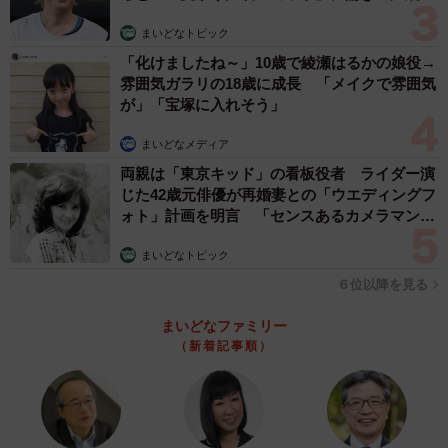
に追い詰められていったといいます。
まいどなトピック
「化けましたね～」10歳で綾瀬はるかの娘役→
「活動そのものにも疑心暗鬼になっていた時期だったの
雰囲気ガラリの18歳に成長 「メイクで雰囲気
で、本当にきつかったです」
が」「宝塚に入れそう」
まいどなメディア
やがて、うつ病を発症。活動休止と復帰を繰り返すように
両親は「東京キッド」の看板役者 ライダー演
なりました。
じた42歳元俳優が再婚妻との「ウエディングフ
ォト」計画を明言 「センスあるカメラマン求
「人生で一番つらい時期でした」
む」
まいどなトピック
「君がいなくなると寂しい」
６位以降を見る
一度は完全引退を宣言したこともありました。しかし、そ
まいどなファミリー
の背中を押した人物がいたそうです。スミレンジャーZさん
（新着記事順）
が「師匠」と慕う、“ベビーカーおろすんジャー”（※）と呼
ばれるリアルライフヒーローでした。