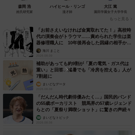
※ベビーカーおろすんジャー：杉並区の東京メトロ丸ノ内
森岡 浩
ハイヒール・リンゴ
大江 篤
線・方南町駅周辺で、エレベーターやエスカレーターのな
姓氏研究家
漫才師
園田学園女子大学学長
い階段で、ベビーカーの上げ下ろしを無償で手伝うボラン
もっと見る
ティア活動を展開中。
「お前さえいなければ金賞取れてた！」高校時
代の演奏会がトラウマ……責められた学生は楽
落ち込んでいたときに連れて行ってもらった焼肉店で、師
器修理職人に 10年後再会した因縁の相手から
思わぬ申し出【漫画】
匠からこんな言葉をかけられたといいます。
海川 まこと
2026.08.09
補助があっても約9割が「夏の電気・ガス代は
「リアルライフヒーローの顔は君だと思っているから、い
重い」と回答…猛暑でも「冷房を控える」人が
なくなると寂しい」
7割超に
まいどなデータ
2026.08.08
その言葉が忘れられませんでした。さらに活動休止中、子
「だんだん時代劇俳優みたく…」国民的バンド
どもたちから「スミまみれだからスミレンジャー」と呼ば
の55歳ボーカリスト 競馬界の57歳レジェンド
れたことも転機になったそうです。
らとの「夏祭り満喫ショット」に驚きの声続々
まいどなトピック
「その名前に運命を感じました」
2026.08.08