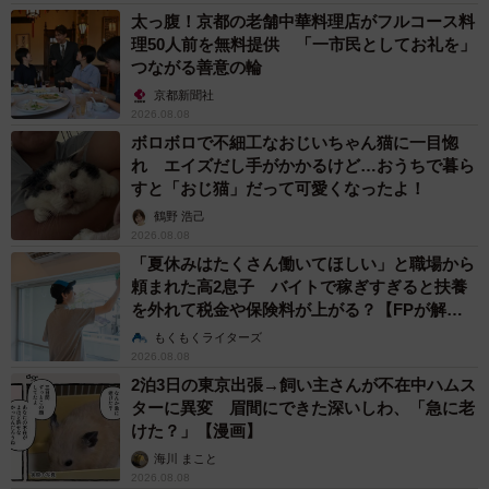
太っ腹！京都の老舗中華料理店がフルコース料
理50人前を無料提供 「一市民としてお礼を」
つながる善意の輪
京都新聞社
2026.08.08
ボロボロで不細工なおじいちゃん猫に一目惚
れ エイズだし手がかかるけど…おうちで暮ら
すと「おじ猫」だって可愛くなったよ！
鶴野 浩己
2026.08.08
「夏休みはたくさん働いてほしい」と職場から
頼まれた高2息子 バイトで稼ぎすぎると扶養
を外れて税金や保険料が上がる？【FPが解
説】
もくもくライターズ
2026.08.08
2泊3日の東京出張→飼い主さんが不在中ハムス
ターに異変 眉間にできた深いしわ、「急に老
けた？」【漫画】
海川 まこと
2026.08.08