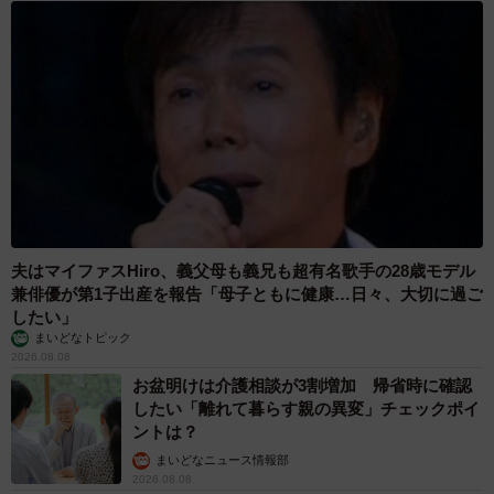
います。
「形だけで終わらず、本当に必要な場所に設置してほし
い」
やらねば無力。続ければ微力
今回の条例改正や公共ゴミ箱設置はゴールではなく、あく
まで第一歩。そう話すスミレンジャーZさんは、今後も現場
夫はマイファスHiro、義父母も義兄も超有名歌手の28歳モデル
から発信を続ける考えです。
兼俳優が第1子出産を報告「母子ともに健康…日々、大切に過ご
したい」
「ただ批判するだけではなく、行政とも情報共有しなが
まいどなトピック
2026.08.08
ら、一緒に改善策を考えていきたいです」
お盆明けは介護相談が3割増加 帰省時に確認
したい「離れて暮らす親の異変」チェックポイ
そして最後に、8年間の活動を振り返りながら、こう語りま
ントは？
した。
まいどなニュース情報部
2026.08.08