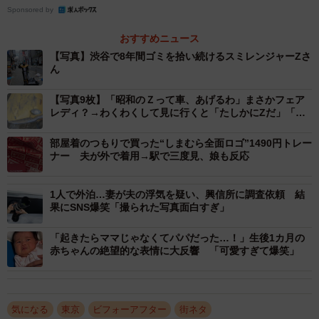
Sponsored by
「これはイベント限定ではなく、日常的な問題なんだと思
おすすめニュース
いました」
【写真】渋谷で8年間ゴミを拾い続けるスミレンジャーZさ
ん
当初は仮装姿でハロウィン清掃を行ったところ、多くの人
が注目してくれたそうです。
【写真9枚】「昭和のＺって車、あげるわ」まさかフェア
レディ？→わくわくして見に行くと「たしかにZだ」「激
レアですよ」
「どうせやるなら、もっと多くの人に見てもらいたい」
部屋着のつもりで買った“しまむら全面ロゴ”1490円トレー
ナー 夫が外で着用→駅で三度見、娘も反応
そんな思いから、幼いころから好きだったヒーローをモチ
ーフにしたオリジナルキャラクター「スミレンジャーZ」と
1人で外泊…妻が夫の浮気を疑い、興信所に調査依頼 結
果にSNS爆笑「撮られた写真面白すぎ」
して、活動を始めました。
「起きたらママじゃなくてパパだった…！」生後1カ月の
赤ちゃんの絶望的な表情に大反響 「可愛すぎて爆笑」
気になる
東京
ビフォーアフター
街ネタ