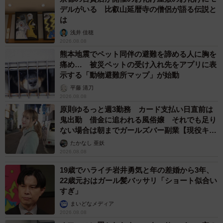
デルがいる 比叡山延暦寺の僧侶が語る伝説と
は
浅井 佳穂
2026.08.08
熊本地震でペット同伴の避難を諦める人に胸を
痛め… 被災ペットの受け入れ先をアプリに表
示する「動物避難所マップ」が始動
平藤 清刀
2026.08.08
3/5
原則ゆるっと週3勤務 カード支払い日直前は
鬼出勤 借金に追われる風俗嬢 それでも足り
ポイ捨て過料の存在は、抑止力になるという（スミレンジャーZさん提
ない場合は朝までガールズバー副業【現役キャ
供）
ストに取材】
たかなし 亜妖
2026.08.08
渋谷区の新たな動きを歓迎
19歳でハライチ岩井勇気と年の差婚から3年、
そんな中、渋谷区では今年6月から、ポイ捨てへの過料
22歳元おはガール髪バッサリ「ショート似合い
2000円徴収が始まりました。同区では1995年の地下鉄サリ
すぎ」
ン事件をきっかけに駅や街中のゴミ箱が減少し、その後も
まいどなメディア
2026.08.08
テロ対策や管理上の理由から撤去が進みました。