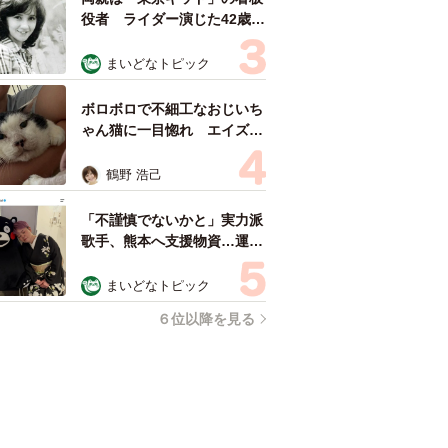
役者 ライダー演じた42歳元
俳優が再婚妻との「ウエディ
ングフォト」計画を明言
まいどなトピック
「センスあるカメラマン求
む」
ボロボロで不細工なおじいち
ゃん猫に一目惚れ エイズだ
し手がかかるけど…おうちで
暮らすと「おじ猫」だって可
鶴野 浩己
愛くなったよ！
「不謹慎でないかと」実力派
歌手、熊本へ支援物資…運搬
トラックの車体デザインにた
めらい 「痛いほど伝わる」
まいどなトピック
「行動され立派」
６位以降を見る