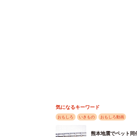
パワー系女子の異名を与
ーー撮影時の状況について教えてく
「お皿やペレット入れを持ち上げた
い日もあれば、飽きずに延々とやっ
気になるキーワード
りません。ただ、真剣にやっている
おもしろ
いきもの
おもしろ動画
ーーこの光景を目にした瞬間の感想
熊本地震でペット同