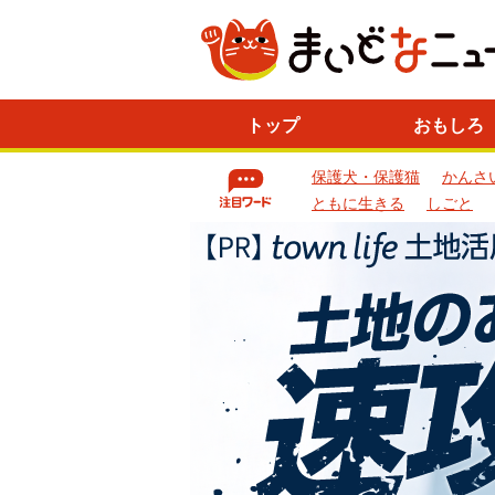
ニ
トップ
おもしろ
ュ
ー
保護犬・保護猫
かんさ
ス
一
ともに生きる
しごと
覧