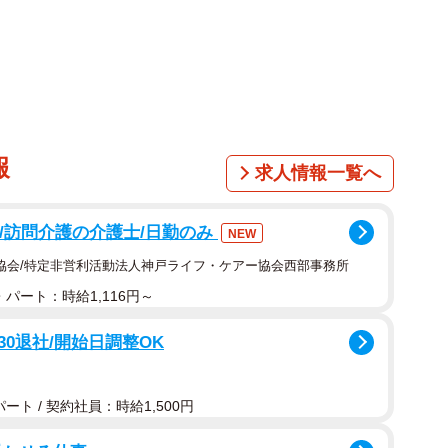
報
求人情報一覧へ
1/5
可/訪問介護の介護士/日勤のみ
NEW
するムギちゃん（画像提供：うまハムさん）
協会/特定非営利活動法人神戸ライフ・ケアー協会西部事務所
パート：時給1,116円～
たらガシャガシャ聞こえるから『皿で遊んでるな』と
」
30退社/開始日調整OK
た写真が、17万件超の“いいね”を集める大反響となっ
ト / 契約社員：時給1,500円
マハムスターの「ムギ」ちゃん（生後10カ月・女の子）