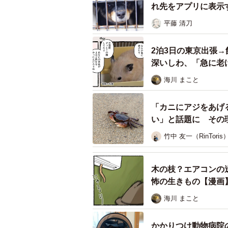
れ先をアプリに表示
「初めて見たときは、本当に驚きまし
平藤 清刀
と。何度見ても笑ってしまいます。
ズになっていたので思わず吹き出し
2泊3日の東京出張
深いしわ、「急に老
海川 まこと
「カニにアジをあげ
い」と話題に その
竹中 友一（RinToris
木の枝？エアコンの
怖の生きもの【漫画
海川 まこと
かかりつけ動物病院