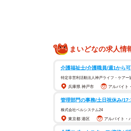
まいどなの求人情
介護福祉士/介護職員/週1から
お皿を持って仁王立ち
特定非営利活動法人神戸ライフ・ケアー
兵庫県 神戸市
アルバイト・
「ムギちゃんのケージを掃除してい
思って、ふと見たらこれで吹いたわ
管理部門の事務/土日祝休み/17:
株式会社ベルシステム24
そんなコメントとともにXに投稿され
東京都 港区
アルバイト・パー
ています。写っているのは、キンク
です。