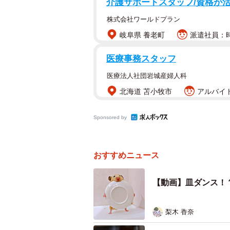
介護サポートスタッフ/資格が
株式会社ワールドプラン
仁王立ちになったムギちゃんは、自
岐阜県 養老町
派遣社員：時
で持ち、パクリとかぶりついていま
う。思わず二度見してしまう光景で
医療事務スタッフ
医療法人社団岩城産婦人科
この姿を見たユーザーからは、大人気漫
北海道 苫小牧市
アルバイト
まとったキャラクター「鉄壁のパール
操る姿に似ているとの声も。
Sponsored by
また、「嘘みたいなかわいさ」「も
中みたい」「すごい脚力とバランス
おすすめニュース
と爆笑の声が相次いでいます。
【動画】皿ダンス！
当時の状況について、飼い主のうまハム
梨木 香奈
お転婆でパワフル！ お皿をく