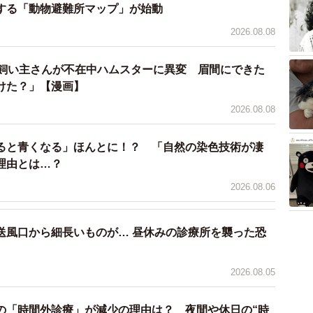
する「動物避難所マップ」が始動
た。『え？？ 持ち上げてる？？ 重い…よね？？』
2026.08.08
とくに今回投稿した写真は、ふいに見たとき、あのポー
てしまいました。おもしろいですし、愛おしいですね」
→飼い主さんが不在中ハムスターに異変 眉間にできた
けた？」【漫画】
2026.08.08
ると青くなる」ほんとに！？ 「自然の染色技術が凄
理由とは…？
）
2026.08.06
送風口から細長いものが… 昼休みの診療所を襲った恐
】
2026.08.05
の「時間外診療」が減少の理由は？ 夜間や休日の“時