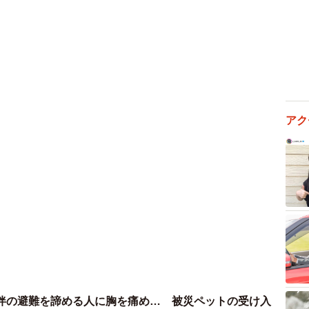
アク
2/5
えられたムギちゃん（画像提供：うまハムさん）
ださい。
り、くわえたまま歩き回ったりする行動は、あまりしな
ている日もあります。何をしようとしているのかはわか
ことはたしかなので、かわいらしくてたまりません」
は？
伴の避難を諦める人に胸を痛め… 被災ペットの受け入