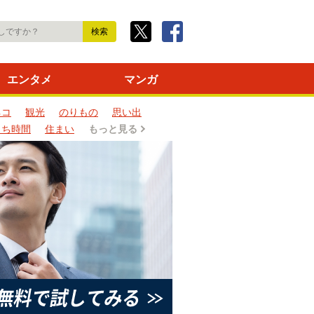
エンタメ
マンガ
ネコ
観光
のりもの
思い出
うち時間
住まい
もっと見る