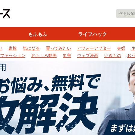
もふもふ
ライフハック
い
家族
気になる
買ってみたい
ビフォーアフター
夫婦
ファッション
おもしろ動画
災害
ウェブ漫画
いきもの
お