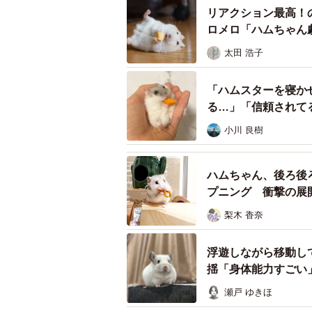
リアクション最高！
ロメロ「ハムちゃん
太田 浩子
「ハムスターを寝か
る…」「信頼されて
小川 良樹
ハムちゃん、後ろ後
プニング 衝撃の展
梨木 香奈
浮遊しながら移動し
揺「身体能力すごい
瀬戸 ゆきほ