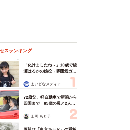
セスランキング
「化けましたね～」10歳で綾
瀬はるかの娘役→雰囲気ガラ
リの18歳に成長 「メイクで
雰囲気が」「宝塚に入れそ
まいどなメディア
う」
72歳父、軽自動車で新潟から
四国まで 65歳の母と2人で
3泊4日の旅 パーキングの休
憩まで分刻み… 「大学生で
山岡 もと子
も組まねえよ！」
両親は「東京キッド」の看板