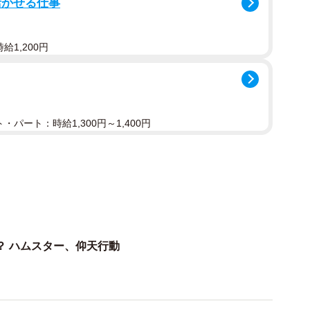
活かせる仕事
分の体がすっぽり隠れてしまうほどの大きなお皿を両手
給1,200円
す。その姿は、まるで巨大な盾を構えた小さな戦士のよ
す。
画『ONE PIECE』の初期に登場する、全身に盾を
・パート：時給1,300円～1,400円
」や、お笑い芸人の「アキラ100%」がお盆を巧みに
う…アニメ化で！！！！」「レントゲン写真撮ってる最
能力」「すごいですね！ ドヤ顔がかわいい」など、驚き
？ ハムスター、仰天行動
さん（@yappyyyer）にお話を伺いました。
わえて歩き回ることも