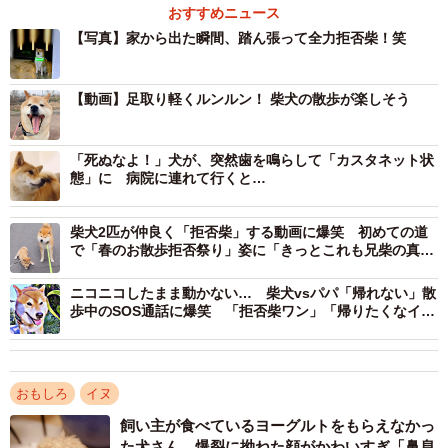
おすすめニュース
【写真】家から出た瞬間、踏ん張って全力拒否柴！笑
【動画】足取り軽くルンルン！ 柴犬の散歩が楽しそう
「死ぬなよ！」犬が、突然歯を鳴らして「カスタネット状
態」に 病院に連れて行くと…
柴犬2匹が仲良く「拒否柴」する動画に爆笑 初めての道
で「春のお散歩拒否祭り」姿に「きっとこれも兄柴の真
似」
2/5
ニコニコしたまま動かない… 柴犬vsパパ「帰れない」散
歩中のSOS通話に爆笑 「拒否柴ワン」「帰りたくなイー
お散歩中、にこにこ笑顔になるじぇいたろうくん（画像提供：じぇいた
ヌ」「帰宅はあきらめよう」
ろうさん）
飼い主のじぇいたろうさん（@Jtarou_0413）によると、こ
おもしろ
イヌ
の日は天候が不安定だったといいます。
飼い主が食べているヨーグルトをもらえなかっ
た犬さん、爆裂に拗ねた顔がかわいすぎ「鼻息