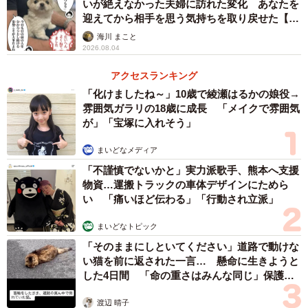
いが絶えなかった夫婦に訪れた変化 あなたを
たろうくんは、しぶしぶといった様子ではありましたが、
迎えてから相手を思う気持ちを取り戻せた【漫
画】
散歩へ出かけてくれたといいます。
海川 まこと
2026.08.04
アクセスランキング
「化けましたね～」10歳で綾瀬はるかの娘役→
雰囲気ガラリの18歳に成長 「メイクで雰囲気
が」「宝塚に入れそう」
まいどなメディア
「不謹慎でないかと」実力派歌手、熊本へ支援
物資…運搬トラックの車体デザインにためら
い 「痛いほど伝わる」「行動され立派」
まいどなトピック
「そのままにしといてください」道路で動けな
い猫を前に返された一言… 懸命に生きようと
した4日間 「命の重さはみんな同じ」保護団
体代表の訴え
渡辺 晴子