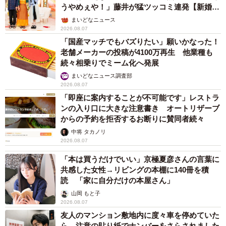
うやめぇや！」藤井が猛ツッコミ連発【新婚さ
ん】
まいどなニュース
2026.08.07
「国産マッチでもバズりたい」願いかなった！
老舗メーカーの投稿が4100万再生 他業種も
続々相乗りでミーム化へ発展
まいどなニュース調査部
2026.08.07
「即座に案内することが不可能です」レストラ
ンの入り口に大きな注意書き オートリザーブ
からの予約を拒否するお断りに賛同者続々
中将 タカノリ
2026.08.07
「本は買うだけでいい」京極夏彦さんの言葉に
共感した女性→リビングの本棚に140冊を積
読 「家に自分だけの本屋さん」
山岡 もと子
2026.08.07
友人のマンション敷地内に度々車を停めていた
ら…注意の貼り紙でナンバーをさらされました