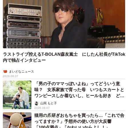
ラストライブ控えるT-BOLAN森友嵐士 にしたん社長がTikTok
内で独占インタビュー
まいどなニュース
2026.08.07
「男の子のママっぽいよね」ってどういう意
味？ 女系家族で育った母 いつもスカートと
ワンピースしか着ないし、ヒールも好き どの
へんが…
山岡 もと子
2026.08.07
猫用の爪研ぎおもちゃを買ったら…「これで合
ってますか？」予想外の使い方が大反響
「100点満点」「かわいいからよし！」