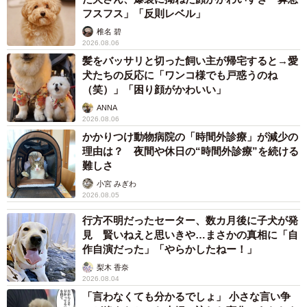
「今にも小雨が降りそうでしたが、散歩の準備を始めると
フスフス」「反則レベル」
じぇいたろうはノリノリに。ハーネスもすんなりと装着さ
椎名 碧
2026.08.06
せてくれたんです」
髪をバッサリと切った飼い主が帰宅すると→愛
犬たちの反応に「ワンコ様でも戸惑うのね
これは楽しい夜散歩になりそう――。早速、じぇいたろう
（笑）」「困り顔がかわいい」
くんと飼い主さんは玄関を出ました。ところが、さきほど
ANNA
までのノリの良さはどこへやら。突然、じぇいたろうくん
2026.08.06
かかりつけ動物病院の「時間外診療」が減少の
はどしんとお尻をついて座り込み、まったく動かなくなり
理由は？ 夜間や休日の“時間外診療”を続ける
ました。
難しさ
小宮 みぎわ
「『えっ！ 拒否柴はやっっ！』と思いましたね（笑）。と
2026.08.05
はいえ、天気が悪い日は“拒否柴”を発動しやすいので、きっ
行方不明だったセーター、数カ月後に子犬が発
とこうなるだろうなとは薄々、覚悟していました」
見 賢いねえと思いきや…まさかの真相に「自
作自演だった」「やらかしたねー！」
こうなったら、飼い主さんはあの手この手で交渉するしか
梨木 香奈
2026.08.04
ありません。声をかけながらハーネスを引いたり、「ね
「言わなくても分かるでしょ」 小さな言い争
ぇ、早く行こう？」と説得を試みました。すると、じぇい