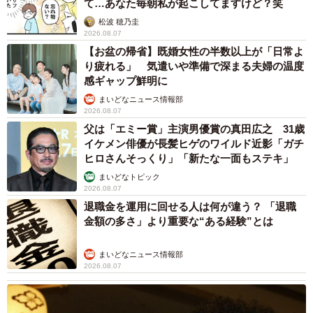
て…あなた毎朝私が起こしてますけど？笑
松波 穂乃圭
2026.08.07
【お盆の帰省】既婚女性の半数以上が「日常よ
り疲れる」 気遣いや準備で深まる夫婦の温度
感ギャップ鮮明に
まいどなニュース情報部
2026.08.07
父は「エミー賞」主演男優賞の真田広之 31歳
イケメン俳優が長髪ヒゲのワイルド近影「ガチ
ヒロさんそっくり」「新たな一面もステキ」
まいどなトピック
2026.08.07
退職金を運用に回せる人は何が違う？ 「退職
金額の多さ」より重要な“ある経験”とは
まいどなニュース情報部
2026.08.07