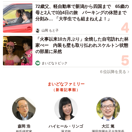
72歳父、軽自動車で新潟から四国まで 65歳の
母と2人で3泊4日の旅 パーキングの休憩まで
3/5
分刻み… 「大学生でも組まねえよ！」
おとなしく人懐っこいじぇいたろうくん（画像提供：じぇいたろうさ
山岡 もと子
ん）
「火事以来10カ月ぶり」全焼した自宅訪れた林
飼い主さんによると、ふだんのじぇいたろうくんはおとな
家ぺー 内装も壁も取り払われスケルトン状態
の部屋に呆然
しく、人懐っこい子だそう。ただ、“飽きっぽい”ところもあ
るといいます。
まいどなトピック
６位以降を見る
「散歩で他のわんちゃんに会うと“八の字アタック”しながら
まいどなファミリー
あいさつします。また、人間には尻尾を振りながら、かま
（新着記事順）
ってくれるのを待つ社交的な部分も。ただ、どうにもすぐ
飽きてしまうので5分ともたず、突然、塩対応になることが
あります」
“ツン”と“デレ”がはっきりしているじぇいたろうくん。柴犬
森岡 浩
ハイヒール・リンゴ
大江 篤
姓氏研究家
漫才師
園田学園女子大学学長