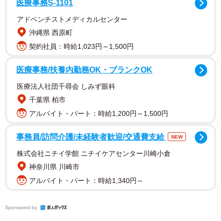
集まり、「まさかの早さ…！！」「胸張って拒否柴」「早
医療事務S-1101
い、あまりにも早すぎる……」「強固な意思を感じる」
アドベンチストメディカルセンター
「絶対に動かないやつですね（笑）」など、思わずクスッ
沖縄県 西原町
となる人が続出しています。
契約社員：時給1,023円～1,500円
夜散歩、出発前はノリノリだったのに…
医療事務/扶養内勤務OK・ブランクOK
医療法人社団千尋会 しみず眼科
千葉県 柏市
アルバイト・パート：時給1,200円～1,500円
事務員/訪問介護/未経験者歓迎/交通費支給
NEW
株式会社ニチイ学館 ニチイケアセンター川崎小倉
神奈川県 川崎市
アルバイト・パート：時給1,340円～
Sponsored by