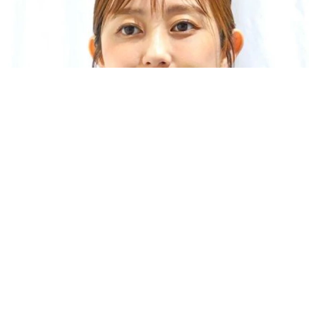
「人生こそがバラエティー」 マレーシア移住を報告した菊地亜
美 子どもの教育考え「小学校へ入学するこのタイミングで挑
戦」
まいどなトピック
2026.08.06
京都駅をぶらぶら→ホームの隅に何やら「ドロ
ン」のポーズをする忍者 この暑い中いったい
なぜ？ 近づいてみたら… 「見つかるなんて
未熟」
中将 タカノリ
2026.08.06
「明日ひま？」 知り合いから唐突なメッセー