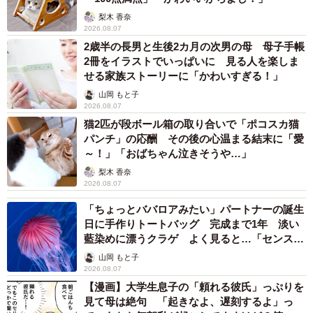
梨木 香奈
2026.08.07
2歳半の長男と生後2カ月の次男の母 母子手帳
2冊をイラストでいっぱいに 見る人を楽しま
せる家族ストーリーに「かわいすぎる！」
山岡 もと子
2026.08.07
猫2匹が段ボール箱の取り合いで「ポコスカ猫
パンチ」の応酬 その後の心温まる結末に「愛
～！」「おばちゃん泣きそうや…」
梨木 香奈
2026.08.07
「ちょっとババロアみたい」パートナーの誕生
日に手作りトートバッグ 完成まで1年 淡い
藍染めに漂うクラゲ よく見ると…「センスす
ごい」
山岡 もと子
2026.08.07
【漫画】大学生息子の「頼れる彼氏」っぷりを
見て母は絶句 「起きなよ、遅刻するよ」っ