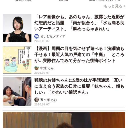
らしい気質もあるのでしょうが、自分らしくのびのび過ご
もっと見る
すことができているのは、飼い主さんとの信頼関係がしっ
「レア画像かも」あのちゃん、披露した近影が
かりと築かれているからなのかもしれません。
幻想的だと話題 「雨が似合う」「水も滴る良
いアーティスト」「脚めっちゃきれい」
まいどなメディア
2026.08.07
【漫画】周囲の目を気にせず遊べる！洗濯物も
干せる！最近人気の戸建ての「中庭」 ところ
が…実際住んでみて分かった後悔ポイント
中瀬 えみ
2026.08.07
難聴のお姉ちゃんに5歳の妹が手話通訳 互い
に支え合う家族の日常に反響「妹ちゃん、頼も
しい」「かわいい通訳さん」
五ヶ瀬 あお
2026.08.07