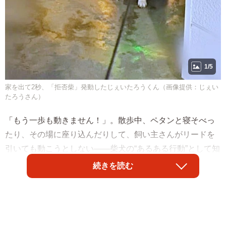
1/5
家を出て2秒、「拒否柴」発動したじぇいたろうくん（画像提供：じぇい
たろうさん）
「もう一歩も動きません！」。散歩中、ペタンと寝そべっ
たり、その場に座り込んだりして、飼い主さんがリードを
引いても動こうとしない――柴犬の“あるある行動”として知
られる「拒否柴」。
続きを読む
今、Xでは、わずか2秒で「拒否柴」を発動した柴犬の「じ
ぇいたろう」くん（10歳・男の子）が話題になっていま
す。夜の散歩に行くため、緑色のLED首輪をして準備万