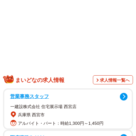
端、玄関を出たじぇいたろうくん。次の瞬間、ピタッと動
きが止まってしまいます。
まいどなの求人情報
求人情報一覧へ
営業事務スタッフ
一建設株式会社 住宅展示場 西宮店
飼い主さんがリードを引いて誘っている様子は伝わってき
兵庫県 西宮市
ますが、当のじぇいたろうくんは座り込んだまま動きませ
アルバイト・パート：時給1,300円～1,450円
ん。まさかの2秒で発動したこの姿に8000件超の“いいね”が