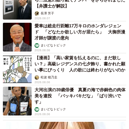
【弁護士が解説】
長澤 芳子
2026.08.07
愛車は総走行距離17万キロのホンダレジェン
ド 「どなたか欲しい方が居たら」 大御所漫
才師が譲渡の意向
まいどなトピック
2026.08.06
【漫画】「高い家賃を払えるのに、まだ欲し
い？」高級レジデンスの七夕飾り、書かれた願
い事にびっくり 人の欲には終わりがないのか
松波 穂乃圭
2026.08.06
大河出演の39歳俳優 真夏の海で赤銅色の肉体
美を連投 「バッキバキだな」「ばり渋いで
す」
まいどなトピック
2026.08.06