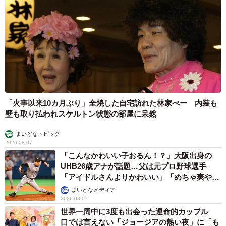
「火事以来10カ月ぶり」全焼した自宅訪れた林家ぺー 内装も
壁も取り払われスケルトン状態の部屋に呆然
まいどなトピック
2026.08.07
「こんなかわいい子おるん！？」大阪出身の
UHB26歳アナが話題…父は元プロ野球選手
「アイドルさんよりかわいい」「めちゃ爽や
か」
まいどなメディア
2026.08.07
世界一周中に3度も出会った運命的カップル
口では言えない「ジョージアの熱い夜」に「も