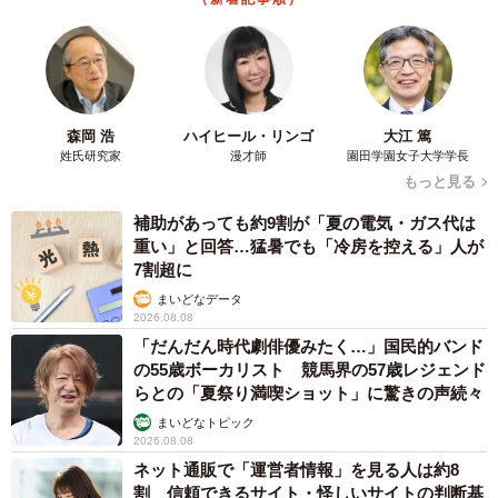
す。お尻まわりなど痛みがある場所は嫌がったため、声を
かけながら時間をかけて解きました。本来の姿がようやく
現れた瞬間、新田さんは「重くて痛かったね、頑張った
ね。本当はこんなにかわいい顔だったんだね」と言葉をか
けたといいます。
森岡 浩
ハイヒール・リンゴ
大江 篤
姓氏研究家
漫才師
園田学園女子大学学長
もっと見る
補助があっても約9割が「夏の電気・ガス代は
重い」と回答…猛暑でも「冷房を控える」人が
7割超に
まいどなデータ
2026.08.08
「だんだん時代劇俳優みたく…」国民的バンド
の55歳ボーカリスト 競馬界の57歳レジェンド
らとの「夏祭り満喫ショット」に驚きの声続々
まいどなトピック
2026.08.08
ネット通販で「運営者情報」を見る人は約8
割 信頼できるサイト・怪しいサイトの判断基