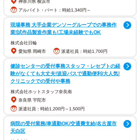
神奈川県 横浜市
保護当時の様子。「噛むからいらない」と捨てられるはずだった／カノ
アルバイト・パート：時給1,340円～
ンアニマルレスキューさん（@canon.animal.rescue）提供
現場事務 大手企業デンソーグループでの事務作
業!試作品製造作業も!工場未経験でもOK
株式会社日輪
愛知県 岡崎市
派遣社員：時給1,700円
健診センターの受付事務スタッフ・レセプトの経
験がなくても大丈夫!送迎バスで通勤便利/大人気!
クリニックでの受付や事務
株式会社ホットスタッフ奈良南
奈良県 宇陀市
派遣社員：時給1,200円～1,500円
動画の冒頭、ケージの中にいるトイプードルは顔まわりの
毛で目元が隠れ、どんな表情をしているのか分かりませ
病院の受付業務/車通勤OK/交通費支給/名古屋市
ん。室内に移すと、脚や腹部の毛は絡まり合い、排泄物で
天白区
汚れた部分も見られました。