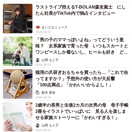
ラストライブ控えるT-BOLAN森友嵐士 にし
仲間と雪の上を楽しそうに走り回る様子／カノンアニマルレスキューさ
たん社長がTikTok内で独占インタビュー
ん（@canon.animal.rescue）提供
まいどなニュース
投稿には、「本当に良かったです」「救ってくれてありが
2026.08.07
とうございます。私、何も関係ないけど1人のワンちゃんが
「男の子のママっぽいよね」ってどういう意
味？ 女系家族で育った母 いつもスカートと
幸せになった姿を見て、私もとても幸せな気持ちになりま
ワンピースしか着ないし、ヒールも好き どの
した」といった声も寄せられました。
へんが…
山岡 もと子
2026.08.07
猫用の爪研ぎおもちゃを買ったら…「これで合
ってますか？」予想外の使い方が大反響
「100点満点」「かわいいからよし！」
梨木 香奈
2026.08.07
2歳半の長男と生後2カ月の次男の母 母子手帳
2冊をイラストでいっぱいに 見る人を楽しま
せる家族ストーリーに「かわいすぎる！」
山岡 もと子
2026.08.07