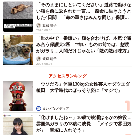
子や家族が見つかりにくい子を引き取り、個人で保護活動
「そのままにしといてください」道路で動けな
をしています。この犬に初めて会った時の印象について、
い猫を前に返された一言… 懸命に生きようと
した4日間 「命の重さはみんな同じ」保護団
新田さんは「泥と排泄物で固まった毛玉に全身を覆われ、
体代表の訴え
渡辺 晴子
どこに目があるのかさえ分からない"異様な塊"のような姿で
2026.08.05
した」と振り返ります。
「世の中で一番嫌い」顔を合わせば、本気で噛
み合う保護犬2匹 “怖い”ものの前では、態度
がガラリ…人間だけじゃない「敵の敵は味方」
渡辺 晴子
2026.08.04
アクセスランキング
「ウソだろ」体重130kgの女性芸人オダウエダ
植田 大学時代のほっそり姿に「マジで」
まいどなメディア
「化けましたね～」10歳で綾瀬はるかの娘役→
雰囲気ガラリの18歳に成長 「メイクで雰囲気
が」「宝塚に入れそう」