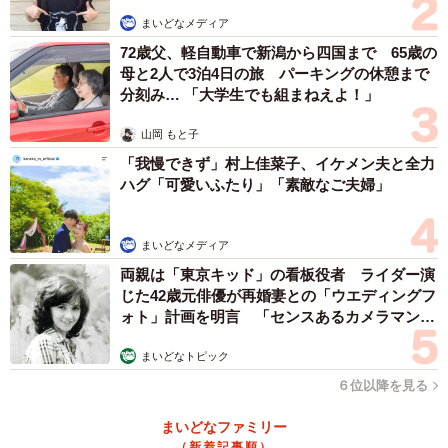
まいどなメディア
72歳父、軽自動車で新潟から四国まで 65歳の
母と2人で3泊4日の旅 パーキングの休憩まで
分刻み… 「大学生でも組まねえよ！」
山岡 もと子
「我慢できず」村上佳菜子、イケメン夫と全力
ハグ「可愛いふたり」「素敵なご夫婦」
まいどなメディア
両親は「東京キッド」の看板役者 ライダー演
3/10
じた42歳元俳優が再婚妻との「ウエディングフ
ォト」計画を明言 「センスあるカメラマン求
排泄物と泥で毛玉だらけだった／カノンアニマルレスキューさん
む」
（@canon.animal.rescue）提供
まいどなトピック
６位以降を見る
「鎧（よろい）」のように固まった毛玉をバリカンで剥が
していく作業は、犬にとっても大きな負担だったそうで
まいどなファミリー
（新着記事順）