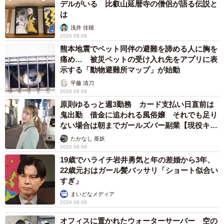
切なしつけがなかった中での精一杯の自己防衛だったので
デルがいる 比叡山延暦寺の僧侶が語る伝説と
はないかと考えています。実際、保護されて安心できる環
は
境に移ると、驚くほどすぐに甘えん坊な一面を見せるよう
浅井 佳穂
2026.08.08
になりました。
熊本地震でペット同伴の避難を諦める人に胸を
痛め… 被災ペットの受け入れ先をアプリに表
「ただ、ありのままの自分を受け入れてくれる人をずっと
示する「動物避難所マップ」が始動
待っていただけだったんだと思います」
平藤 清刀
2026.08.08
原則ゆるっと週3勤務 カード支払い日直前は
鬼出勤 借金に追われる風俗嬢 それでも足り
ない場合は朝までガールズバー副業【現役キャ
ストに取材】
たかなし 亜妖
2026.08.08
19歳でハライチ岩井勇気と年の差婚から3年、
22歳元おはガール髪バッサリ「ショート似合い
すぎ」
まいどなメディア
2026.08.08
オフィスに置かれたウォーターサーバー 空の