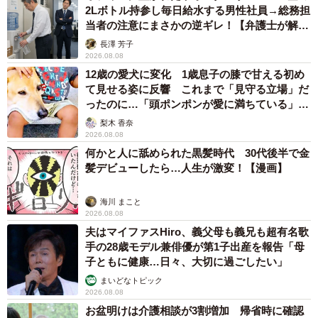
2Lボトル持参し毎日給水する男性社員→総務担
当者の注意にまさかの逆ギレ！【弁護士が解
説】
長澤 芳子
2026.08.08
12歳の愛犬に変化 1歳息子の膝で甘える初め
て見せる姿に反響 これまで「見守る立場」だ
ったのに…「頭ポンポンが愛に満ちている」
「尊…」
梨木 香奈
2026.08.08
何かと人に舐められた黒髪時代 30代後半で金
髪デビューしたら…人生が激変！【漫画】
海川 まこと
2026.08.08
夫はマイファスHiro、義父母も義兄も超有名歌
手の28歳モデル兼俳優が第1子出産を報告「母
5/10
子ともに健康…日々、大切に過ごしたい」
まいどなトピック
「数年分の汚れをゆっくり溶かしていきます」／カノンアニマルレスキ
2026.08.08
ューさん（@canon.animal.rescue）提供
お盆明けは介護相談が3割増加 帰省時に確認