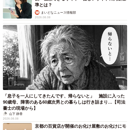
準とは？
まいどなニュース情報部
2026.08.08
4/10
固まった毛玉を一つひとつ慎重に解いていきます／カノンアニマルレス
「息子を一人にしてきたんです、帰らないと」 施設に入った
キューさん（@canon.animal.rescue）提供
90歳母、障害のある60歳次男との暮らしは行き詰まり…【司法
書士の現場から】
以前の飼い主は「噛むからかわいくない」と、この犬を外
山下 静香
2026.08.08
に出してしまったそう。しかし新田さんは、噛む行動は適
京都の百貨店が開催のお化け屋敷のお化けにモ