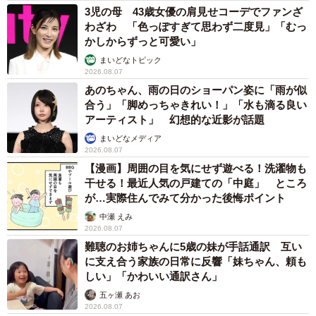
3児の母 43歳女優の肩見せコーデでファンざ
わざわ 「色っぽすぎて思わず二度見」「むっ
かしからずっと可愛い」
まいどなトピック
2026.08.07
あのちゃん、雨の日のショーパン姿に「雨が似
合う」「脚めっちゃきれい！」「水も滴る良い
アーティスト」 幻想的な近影が話題
まいどなメディア
2026.08.07
【漫画】周囲の目を気にせず遊べる！洗濯物も
干せる！最近人気の戸建ての「中庭」 ところ
が…実際住んでみて分かった後悔ポイント
中瀬 えみ
2026.08.07
難聴のお姉ちゃんに5歳の妹が手話通訳 互い
に支え合う家族の日常に反響「妹ちゃん、頼も
しい」「かわいい通訳さん」
五ヶ瀬 あお
2026.08.07
8/10