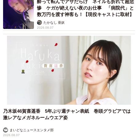
酔って転んでアザだらけ ネイルも折れて超悲
惨 ケガが絶えない夜のお仕事 「病院代」と
数万円を渡す神客も！【現役キャストに取材】
たかなし 亜妖
2026.08.07
7/10
「甘えること、遊ぶこと。当たり前の幸せを取り戻した瞬間」／カノン
アニマルレスキューさん（@canon.animal.rescue）提供
乃木坂46賀喜遥香 5年ぶり週チャン表紙 巻頭グラビアでは
激レアなメガネルームウエア姿
まいどなニュースエンタメ部
2026.08.07