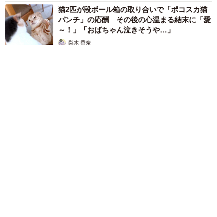
猫2匹が段ボール箱の取り合いで「ポコスカ猫
パンチ」の応酬 その後の心温まる結末に「愛
～！」「おばちゃん泣きそうや…」
梨木 香奈
2026.08.07
9/10
「ちょっとババロアみたい」パートナーの誕生日に手作りトー
トバッグ 完成まで1年 淡い藍染めに漂うクラゲ よく見る
「一生守ってれる家族を探しています」とつづられていたが、今は無事
と…「センスすごい」
新しい家族の元で暮らしている／カノンアニマルレスキューさん
山岡 もと子
（@canon.animal.rescue）提供