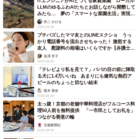
ITエンジニアがAIとつくる家庭菜園 ローカル
LLMのゆるふわAIたちとお話しながら開墾して
みたら… 夢の「スマートな菜園生活」実現な
るか
井二 かける
2026.08.08
プチバズしたママ友とのLINEスクショ うっ
かり電話番号を流出させちゃった！ 激怒する
友人 慰謝料の相場はいくらですか【弁護士が
解説】
長澤 芳子
2026.08.08
「テレビより私を見て？」パパの目の前に陣取
る犬に1.4万いいね あまりにも健気な熱烈ア
ピールのちょっと切ない結末
梨木 香奈
2026.08.08
太っ腹！京都の老舗中華料理店がフルコース料
理50人前を無料提供 「一市民としてお礼を」
つながる善意の輪
京都新聞社
2026.08.08
6/10