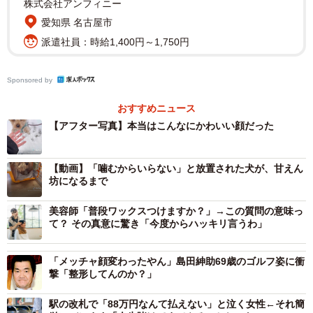
株式会社アンフィニー
愛知県 名古屋市
新田さんが固まった毛玉をバリカンで少しずつ剥がしてい
派遣社員：時給1,400円～1,750円
くと、隠れていた目と鼻が徐々に現れます。さらにシャン
プーで数年分の汚れを洗い流し、ブラッシングを終える
Sponsored by
と、まるで別の犬のようなかわいらしい姿になりました。
おすすめニュース
【アフター写真】本当はこんなにかわいい顔だった
【動画】「噛むからいらない」と放置された犬が、甘えん
坊になるまで
美容師「普段ワックスつけますか？」→この質問の意味っ
て？ その真意に驚き「今度からハッキリ言うわ」
「メッチャ顔変わったやん」島田紳助69歳のゴルフ姿に衝
撃「整形してんのか？」
駅の改札で「88万円なんて払えない」と泣く女性←それ簡