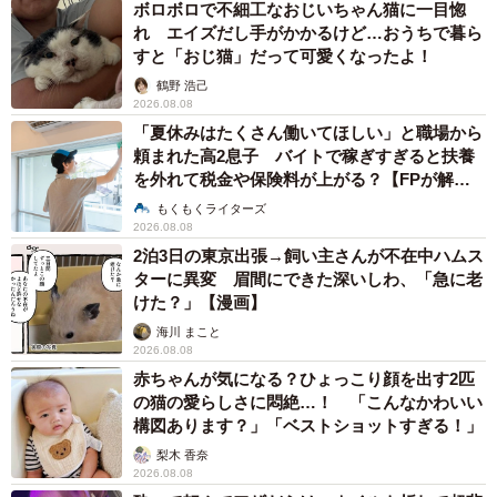
ボロボロで不細工なおじいちゃん猫に一目惚
「初めて知った『仲間』という存在」／カノンアニマルレスキューさん
れ エイズだし手がかかるけど…おうちで暮ら
（@canon.animal.rescue）提供
すと「おじ猫」だって可愛くなったよ！
鶴野 浩己
2026.08.08
「夏休みはたくさん働いてほしい」と職場から
頼まれた高2息子 バイトで稼ぎすぎると扶養
を外れて税金や保険料が上がる？【FPが解
説】
もくもくライターズ
2026.08.08
2泊3日の東京出張→飼い主さんが不在中ハムス
ターに異変 眉間にできた深いしわ、「急に老
けた？」【漫画】
海川 まこと
2026.08.08
赤ちゃんが気になる？ひょっこり顔を出す2匹
の猫の愛らしさに悶絶…！ 「こんなかわいい
構図あります？」「ベストショットすぎる！」
梨木 香奈
2026.08.08