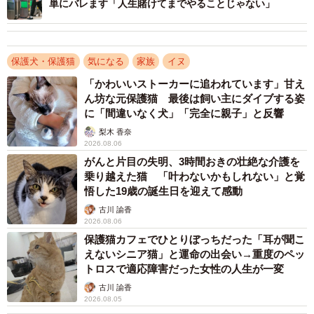
単にバレます「人生賭けてまでやることじゃない」
保護犬・保護猫
気になる
家族
イヌ
「かわいいストーカーに追われています」甘え
ん坊な元保護猫 最後は飼い主にダイブする姿
に「間違いなく犬」「完全に親子」と反響
梨木 香奈
2026.08.06
がんと片目の失明、3時間おきの壮絶な介護を
乗り越えた猫 「叶わないかもしれない」と覚
悟した19歳の誕生日を迎えて感動
古川 諭香
2/10
2026.08.06
保護猫カフェでひとりぼっちだった「耳が聞こ
【ビフォー写真】手入れはされておらず、顔周りも毛で覆われ表情も分
からない状態だった／カノンアニマルレスキューさん
えないシニア猫」と運命の出会い→重度のペッ
（@canon.animal.rescue）提供
トロスで適応障害だった女性の人生が一変
古川 諭香
カノンアニマルレスキューの新田さんは、障がいを持った
2026.08.05