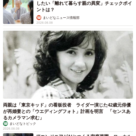
したい「離れて暮らす親の異変」チェックポイ
動画の後半には、仲間の犬とじゃれ合ったり、人の膝に寄
ントは？
り添って気持ちよさそうになでられたりする姿が映されて
まいどなニュース情報部
います。雪の上を耳を揺らしながら走り、カメラに向かっ
2026.08.08
て駆けてくる表情は、保護当初の姿からは想像できないほ
ど生き生きとしていました。
「彼が『犬として当たり前の幸せ』を初めて知った瞬間だ
ったはずです。私の方が勇気をもらい同時に切ない気持ち
にもなりました」
両親は「東京キッド」の看板役者 ライダー演じた42歳元俳優
が再婚妻との「ウエディングフォト」計画を明言 「センスあ
るカメラマン求む」
まいどなトピック
2026.08.08