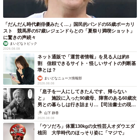
「だんだん時代劇俳優みたく…」国民的バンドの55歳ボーカリ
スト 競馬界の57歳レジェンドらとの「夏祭り満喫ショット」
に驚きの声続々
まいどなトピック
2026.08.08
ネット通販で「運営者情報」を見る人は約8
割 信頼できるサイト・怪しいサイトの判断基
準とは？
まいどなニュース情報部
2026.08.08
「息子を一人にしてきたんです、帰らない
と」 施設に入った90歳母、障害のある60歳次
男との暮らしは行き詰まり…【司法書士の現場
から】
山下 静香
2026.08.08
「ウソだろ」体重130kgの女性芸人オダウエダ
植田 大学時代のほっそり姿に「マジで」