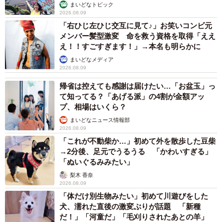
まいどなトピック
2026.08.09
生八ツ橋は焼くとおいしい
pic.twitter.com/ptIsDgeVom
「右ひじ左ひじ交互に見て♪」お笑いコンビ元
メンバー髪型激変 命を救う資格を取得「ええ
— フジコ (@ogoogoyakitori)
May 15, 2026
え！！すごすぎます！」→本名も明らかに
まいどなメディア
2026.08.09
帰省は控えても感謝は届けたい…「お盆玉」っ
て知ってる？「あげる派」の4割が金額アッ
プ、相場はいくら？
まいどなニュース情報部
2026.08.09
「これが不動柴か…」初めて外を散歩した豆柴
→2分後、足元でうるうる 「かわいすぎる」
「ぬいぐるみみたい」
梨木 香奈
2026.08.09
「体だけ別生物みたい」初めて川遊びをした
犬、濡れた直後の激変ぶりが話題 「新種
だ！」「河童だ」「毛刈りされたあとの羊」