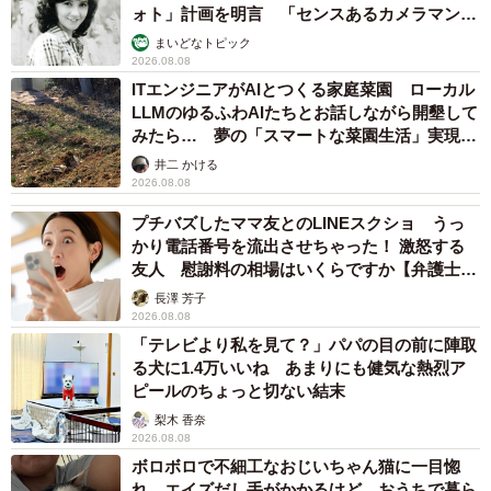
ォト」計画を明言 「センスあるカメラマン求
む」
まいどなトピック
2026.08.08
ITエンジニアがAIとつくる家庭菜園 ローカル
LLMのゆるふわAIたちとお話しながら開墾して
みたら… 夢の「スマートな菜園生活」実現な
るか
井二 かける
2026.08.08
プチバズしたママ友とのLINEスクショ うっ
かり電話番号を流出させちゃった！ 激怒する
友人 慰謝料の相場はいくらですか【弁護士が
解説】
長澤 芳子
2026.08.08
「テレビより私を見て？」パパの目の前に陣取
る犬に1.4万いいね あまりにも健気な熱烈ア
ピールのちょっと切ない結末
梨木 香奈
2026.08.08
ボロボロで不細工なおじいちゃん猫に一目惚
れ エイズだし手がかかるけど…おうちで暮ら