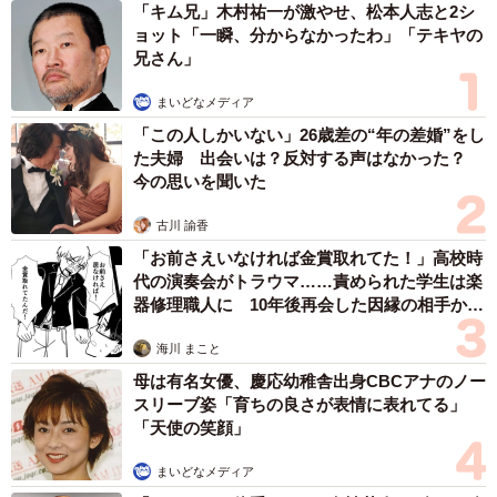
「キム兄」木村祐一が激やせ、松本人志と2シ
話』があるから手を加えにくいけど、もみじ饅頭も揚げる
ョット「一瞬、分からなかったわ」「テキヤの
とうまいしな」
兄さん」
「私は悪い京都府民だから教えてあげるね。京都人八ツ橋
まいどなメディア
食べない」
「この人しかいない」26歳差の“年の差婚”をし
「私はなんちゃって京都人だから教えてあげるね。井筒八
た夫婦 出会いは？反対する声はなかった？
ッ橋本舗の工場併設の店舗で売っている八ツ橋の切り落と
今の思いを聞いた
しばかり食べている」
古川 諭香
「お前さえいなければ金賞取れてた！」高校時
など、数々の驚きの声や情報提供が寄せられた今回の投
代の演奏会がトラウマ……責められた学生は楽
稿。
器修理職人に 10年後再会した因縁の相手から
思わぬ申し出【漫画】
読者のみなさんも生八ツ橋を入手した際は、ぜひ焼いて召
海川 まこと
し上がっていただきたい。
母は有名女優、慶応幼稚舎出身CBCアナのノー
スリーブ姿「育ちの良さが表情に表れてる」
「天使の笑顔」
なおフジコさんが営むカフェオリオンは、焼き生八ツ橋で
はなく
スコーン
が名物。全国各地の催事で話題となり、
まいどなメディア