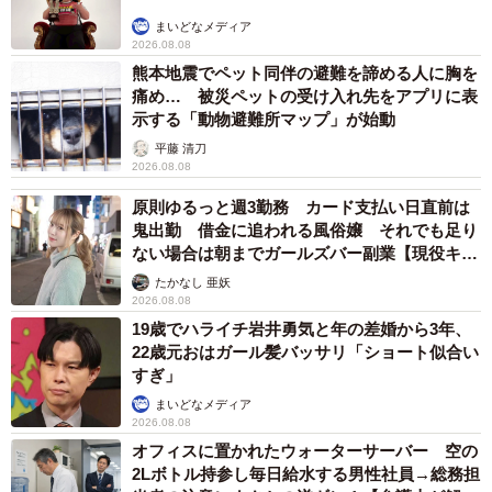
まいどなメディア
2026.08.08
熊本地震でペット同伴の避難を諦める人に胸を
痛め… 被災ペットの受け入れ先をアプリに表
示する「動物避難所マップ」が始動
平藤 清刀
2026.08.08
原則ゆるっと週3勤務 カード支払い日直前は
鬼出勤 借金に追われる風俗嬢 それでも足り
ない場合は朝までガールズバー副業【現役キャ
ストに取材】
たかなし 亜妖
2026.08.08
19歳でハライチ岩井勇気と年の差婚から3年、
22歳元おはガール髪バッサリ「ショート似合い
すぎ」
まいどなメディア
2026.08.08
オフィスに置かれたウォーターサーバー 空の
2Lボトル持参し毎日給水する男性社員→総務担