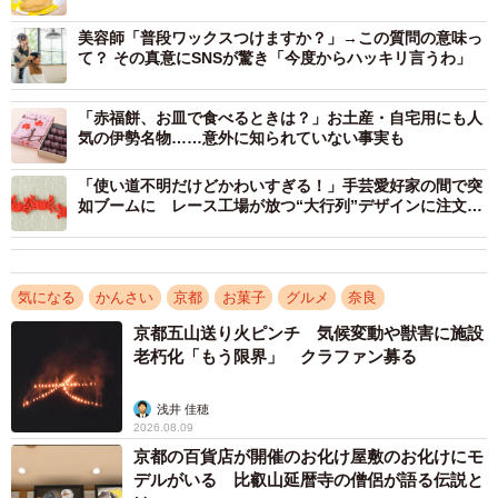
美容師「普段ワックスつけますか？」→この質問の意味っ
て？ その真意にSNSが驚き「今度からハッキリ言うわ」
「赤福餅、お皿で食べるときは？」お土産・自宅用にも人
気の伊勢名物……意外に知られていない事実も
「使い道不明だけどかわいすぎる！」手芸愛好家の間で突
2/4
如ブームに レース工場が放つ“大行列”デザインに注文7
倍
生八つ橋は焼いて食べる？（フジコさん提供）
気になる
かんさい
京都
お菓子
グルメ
奈良
京都人がわざわざ生で作ったものを、焼いて食べる奈良
人…関西ならではの自意識がさく裂したユニークな行為だ
京都五山送り火ピンチ 気候変動や獣害に施設
老朽化「もう限界」 クラファン募る
が、果たしてそのお味は？
浅井 佳穂
フジコさんにお話を聞いた。
2026.08.09
京都の百貨店が開催のお化け屋敷のお化けにモ
――どのような変化があるのでしょうか？
デルがいる 比叡山延暦寺の僧侶が語る伝説と