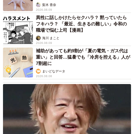
梨木 香奈
2026.08.09
異性に話しかけたらセクハラ？ 黙っていたら
フキハラ？ 「最近、生きるの難しい」令和の
職場で悩む上司【漫画】
海川 まこと
2026.08.09
補助があっても約9割が「夏の電気・ガス代は
重い」と回答…猛暑でも「冷房を控える」人が
7割超に
まいどなデータ
2026.08.08