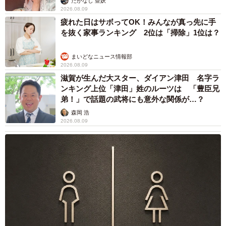
ん提供）
たかなし 亜妖
2026.08.09
疲れた日はサボってOK！みんなが真っ先に手
を抜く家事ランキング 2位は「掃除」1位は？
まいどなニュース情報部
2026.08.09
滋賀が生んだ大スター、ダイアン津田 名字ラ
ンキング上位「津田」姓のルーツは 「豊臣兄
弟！」で話題の武将にも意外な関係が…？
森岡 浩
2026.08.09
4/4