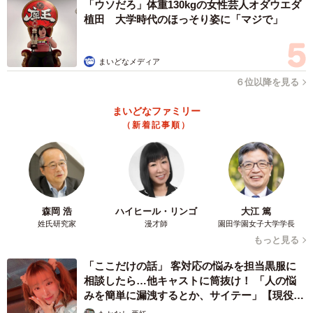
新・奈良銘菓になるかもしれないという期待が集まってい
「ウソだろ」体重130kgの女性芸人オダウエダ
植田 大学時代のほっそり姿に「マジで」
るので、ご興味のある方はぜひSNSやホームページをチェ
ックしていただきたい。
まいどなメディア
６位以降を見る
まいどなファミリー
（新着記事順）
森岡 浩
ハイヒール・リンゴ
大江 篤
姓氏研究家
漫才師
園田学園女子大学学長
もっと見る
「ここだけの話」 客対応の悩みを担当黒服に
3/4
相談したら…他キャストに筒抜け！ 「人の悩
みを簡単に漏洩するとか、サイテー」【現役キ
今夏に現在の間所から奈良市法蓮に移転するカフェオリオン（フジコさ
ャストに取材】