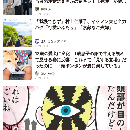
当者の注意にまさかの逆ギレ！【弁護士が解
説】
長澤 芳子
2026.08.08
「我慢できず」村上佳菜子、イケメン夫と全力
ハグ「可愛いふたり」「素敵なご夫婦」
まいどなメディア
2026.08.08
12歳の愛犬に変化 1歳息子の膝で甘える初め
て見せる姿に反響 これまで「見守る立場」だ
ったのに…「頭ポンポンが愛に満ちている」
「尊…」
梨木 香奈
2026.08.08