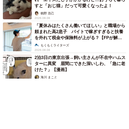
すと「おじ猫」だって可愛くなったよ！
鶴野 浩己
2026.08.08
「夏休みはたくさん働いてほしい」と職場から
頼まれた高2息子 バイトで稼ぎすぎると扶養
を外れて税金や保険料が上がる？【FPが解
説】
もくもくライターズ
2026.08.08
2泊3日の東京出張→飼い主さんが不在中ハムス
ターに異変 眉間にできた深いしわ、「急に老
けた？」【漫画】
海川 まこと
2026.08.08