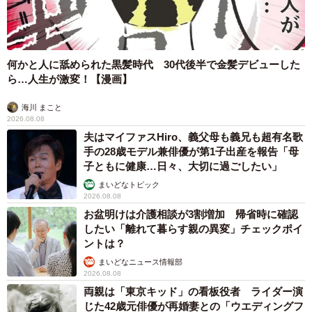
何かと人に舐められた黒髪時代 30代後半で金髪デビューした
ら…人生が激変！【漫画】
海川 まこと
2026.08.08
夫はマイファスHiro、義父母も義兄も超有名歌
手の28歳モデル兼俳優が第1子出産を報告「母
子ともに健康…日々、大切に過ごしたい」
まいどなトピック
2026.08.08
お盆明けは介護相談が3割増加 帰省時に確認
したい「離れて暮らす親の異変」チェックポイ
ントは？
まいどなニュース情報部
2026.08.08
両親は「東京キッド」の看板役者 ライダー演
じた42歳元俳優が再婚妻との「ウエディングフ