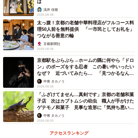
は
フジコ：焼くことでニッキの香りが立ち、食感もパリパリ
浅井 佳穂
2026.08.08
モチモチと楽しくなります。
太っ腹！京都の老舗中華料理店がフルコース料
理50人前を無料提供 「一市民としてお礼を」
――ご投稿に対し、大きな反響がありました。
つながる善意の輪
京都新聞社
2026.08.08
フジコ：みなさん本当に諸国銘菓の話が好きなんだなと思
いました。ご当地お菓子の話って、誰でも必ずワンエピソ
京都駅をぶらぶら→ホームの隅に何やら「ドロ
ン」のポーズをする忍者 この暑い中いったい
ードは持っていて楽しいですよね。
なぜ？ 近づいてみたら… 「見つかるなんて
未熟」
中将 タカノリ
◇ ◇
2026.08.06
「ふざけてません…真剣です」京都の老舗和菓
SNSユーザーたちから
子店 次はカブトムシの幼虫 職人が手がけた
ゲテモノ和菓子 見事な造形に「気持ち悪いく
らいリアル」
「午後の紅茶を午前に飲んだりさけるチーズをそのまま食
中将 タカノリ
2026.08.05
ったりするレベルの大罪やんけ。。」
アクセスランキング
「なんか、名物って手を加えると『それじゃなくなる神