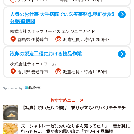
アルバイト・パート：時給1,300円～1,400円
人気のお仕事 大手病院での医療事務@境町徒歩5
分/医療機関
と、その模様を紹介したのはFM814アナウンサーで「カフ
株式会社スタッフサービス エンジニアガイド
ェオリオン」（奈良市）オーナーの
フジコさん
群馬県 伊勢崎市
派遣社員：時給1,250円～
（@ogoogoyakitori）。
液卵の製造工程における検品作業
株式会社ティーエフエム
香川県 善通寺市
派遣社員：時給1,150円
Sponsored by
おすすめニュース
【写真】焼いた八つ橋は、香りが立ちパリパリモチモチ
夫「シャトレーゼにおいなりさん売ってた！」→妻が見に
行ったら… 我が家の思い出に「カワイイ旦那様」