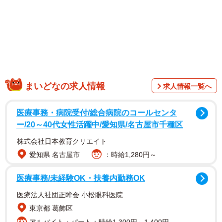
1/4
京都名物の生八つ橋ですが…（フジコさん提供）
SNS上では今、そんな生八ツ橋を焼いて食べる
奈良県民
の
投稿が大きな注目を集めている。
まいどなの求人情報
「私は悪い奈良県民だから教えてあげるね
求人情報一覧へ
生八ツ橋は焼くとおいしい」
医療事務・病院受付/総合病院のコールセンタ
ー/20～40代女性活躍中/愛知県/名古屋市千種区
株式会社日本教育クリエイト
愛知県 名古屋市
：時給1,280円～
医療事務/未経験OK・扶養内勤務OK
医療法人社団正眸会 小松眼科医院
東京都 葛飾区