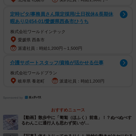
定時ピタ/事務員さん限定採用/土日祝休&長期休
暇あり/2454-01/愛媛県西条市ひうち
株式会社ワールドインテック
愛媛県 西条市
派遣社員：時給1,200円～1,500円
介護サポートスタッフ/資格が活かせる仕事
株式会社ワールドプラン
岐阜県 養老町
派遣社員：時給1,200円
Sponsored by
おすすめニュース
【動画】散歩中に「匍匐（ほふく）前進」！？ぬべぬべす
るわんこに通行人も思わず笑いが…
2/7