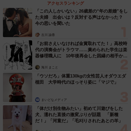
アクセスランキング
3/7
「この人しかいない」26歳差の“年の差婚”をし
大きな瞳が愛らしい横綱ちゃん（画像提供：よこむすびさん）
た夫婦 出会いは？反対する声はなかった？
今の思いを聞いた
飼い主さんによると、横綱ちゃんは以前からこのような行
古川 諭香
動を見せることがあったそうです。
「お前さえいなければ金賞取れてた！」高校時
代の演奏会がトラウマ……責められた学生は楽
「散歩中、違う道に行きたいとき、駄々をこねるようにし
器修理職人に 10年後再会した因縁の相手から
思わぬ申し出【漫画】
てすることがあるんです。最近は、風が強い日や同居犬
海川 まこと
が“クン活”しているあいだ、暇をもてあましてすることがあ
「ウソだろ」体重130kgの女性芸人オダウエダ
りますね」
植田 大学時代のほっそり姿に「マジで」
放っておくと3分くらいは、このまま続けているという横綱
まいどなメディア
ちゃん。そんな我が子の姿に、付き添っている飼い主さん
「体だけ別生物みたい」初めて川遊びをした
の心境をうかがうと、とても優しい言葉が返ってきまし
犬、濡れた直後の激変ぶりが話題 「新種
た。
だ！」「河童だ」「毛刈りされたあとの羊」