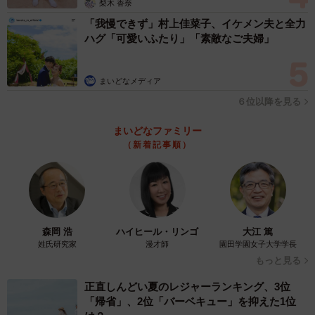
梨木 香奈
「通りすがりの人に笑われるので、私としては駄々をこね
「我慢できず」村上佳菜子、イケメン夫と全力
ている子どもを見ている親のような気持ちです（笑）」
ハグ「可愛いふたり」「素敵なご夫婦」
まいどなメディア
６位以降を見る
まいどなファミリー
（新着記事順）
森岡 浩
ハイヒール・リンゴ
大江 篤
姓氏研究家
漫才師
園田学園女子大学学長
もっと見る
正直しんどい夏のレジャーランキング、3位
「帰省」、2位「バーベキュー」を抑えた1位