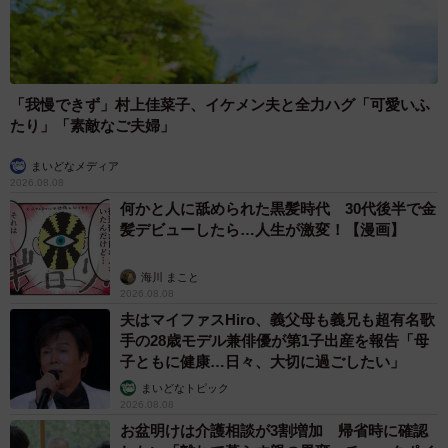
6/7
「我慢できず」村上佳菜子、イケメン夫と全力ハグ「可愛いふ
たり」「素敵なご夫婦」
添い寝しながら、チラッと飼い主さんを見る横綱ちゃん（画像提供：よ
こむすびさん）
まいどなメディア
2026.08.08
何かと人に舐められた黒髪時代 30代後半で金
髪デビューしたら…人生が激変！【漫画】
海川 まこと
2026.08.08
夫はマイファスHiro、義父母も義兄も超有名歌
手の28歳モデル兼俳優が第1子出産を報告「母
子ともに健康…日々、大切に過ごしたい」
まいどなトピック
2026.08.08
お盆明けは介護相談が3割増加 帰省時に確認