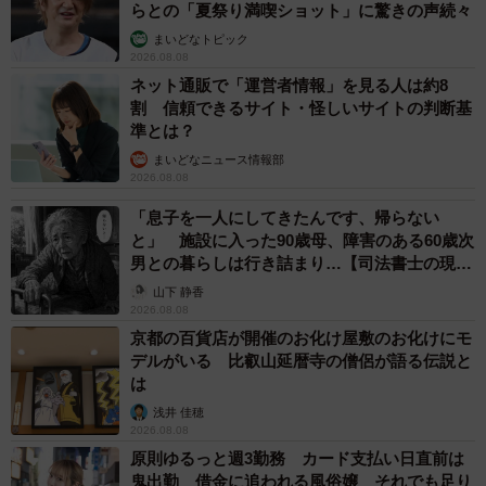
景でした。
らとの「夏祭り満喫ショット」に驚きの声続々
まいどなトピック
「とても甘えん坊で、感情が顔に出やすい子ですね」
2026.08.08
ネット通販で「運営者情報」を見る人は約8
割 信頼できるサイト・怪しいサイトの判断基
夜は飼い主さんの腕枕で眠るのがお決まりなのだとか。そ
準とは？
して、飼い主さんの反応をうかがうこともあるようで
まいどなニュース情報部
――。
2026.08.08
「息子を一人にしてきたんです、帰らない
「居眠りをすると、『バレてないかな？』とこちらの様子
と」 施設に入った90歳母、障害のある60歳次
男との暮らしは行き詰まり…【司法書士の現場
をうかがうんです。人間みたいだなと思うことがあります
から】
山下 静香
ね」
2026.08.08
京都の百貨店が開催のお化け屋敷のお化けにモ
言葉を介さずとも、横綱ちゃんの豊かな感情表現と飼い主
デルがいる 比叡山延暦寺の僧侶が語る伝説と
さんの深い愛情は、しっかりと心が通じ合っているようで
は
す。これからも、横綱ちゃんらしいマイペースな歩調で、
浅井 佳穂
2026.08.08
楽しいお散歩の時間を積み重ねていってほしいですね。
原則ゆるっと週3勤務 カード支払い日直前は
鬼出勤 借金に追われる風俗嬢 それでも足り