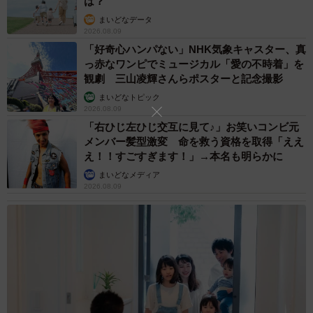
は？
まいどなデータ
4/7
2026.08.09
まるで匍匐前進！？ お腹をつけたまま動く横綱ちゃん（画像提供：よこ
「好奇心ハンパない」NHK気象キャスター、真
むすびさん）
っ赤なワンピでミュージカル「愛の不時着」を
観劇 三山凌輝さんらポスターと記念撮影
道端で突然のストライキ。でも、横綱ちゃんにとっては大
まいどなトピック
2026.08.09
切な「お散歩の楽しみ方」の一つなのかもしれません。で
「右ひじ左ひじ交互に見て♪」お笑いコンビ元
は、その後はどうするのでしょうか。
メンバー髪型激変 命を救う資格を取得「ええ
え！！すごすぎます！」→本名も明らかに
「何ごともなかったかのように、すっと立ち上がって、そ
まいどなメディア
2026.08.09
のままスタスタと普通に歩き出しました」
何ごともなかったかのようなその切り替えの早さも、また
横綱ちゃんらしい愛嬌と言えそうです。
人間味ある魅力にあふれる横綱ちゃん