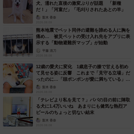
犬、濡れた直後の激変ぶりが話題 「新種
だ！」「河童だ」「毛刈りされたあとの羊」
梨木 香奈
2026.08.09
熊本地震でペット同伴の避難を諦める人に胸を
痛め… 被災ペットの受け入れ先をアプリに表
示する「動物避難所マップ」が始動
平藤 清刀
2026.08.08
12歳の愛犬に変化 1歳息子の膝で甘える初め
て見せる姿に反響 これまで「見守る立場」だ
ったのに…「頭ポンポンが愛に満ちている」
「尊…」
梨木 香奈
2026.08.08
「テレビより私を見て？」パパの目の前に陣取
る犬に1.4万いいね あまりにも健気な熱烈ア
ピールのちょっと切ない結末
梨木 香奈
2026.08.08