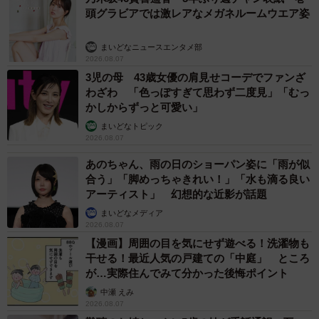
頭グラビアでは激レアなメガネルームウエア姿
まいどなニュースエンタメ部
2026.08.07
3児の母 43歳女優の肩見せコーデでファンざ
わざわ 「色っぽすぎて思わず二度見」「むっ
かしからずっと可愛い」
まいどなトピック
2026.08.07
あのちゃん、雨の日のショーパン姿に「雨が似
合う」「脚めっちゃきれい！」「水も滴る良い
アーティスト」 幻想的な近影が話題
まいどなメディア
2026.08.07
【漫画】周囲の目を気にせず遊べる！洗濯物も
干せる！最近人気の戸建ての「中庭」 ところ
が…実際住んでみて分かった後悔ポイント
中瀬 えみ
2026.08.07