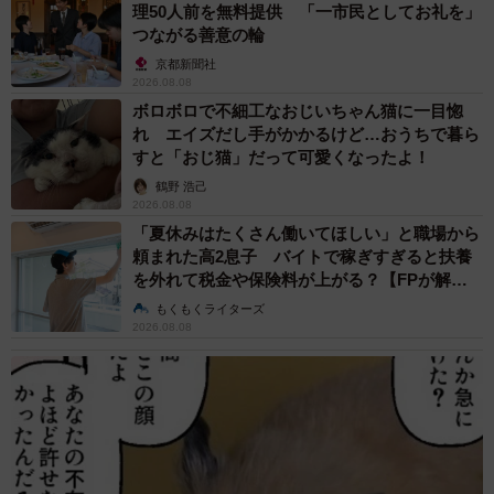
理50人前を無料提供 「一市民としてお礼を」
つながる善意の輪
京都新聞社
2026.08.08
ボロボロで不細工なおじいちゃん猫に一目惚
れ エイズだし手がかかるけど…おうちで暮ら
すと「おじ猫」だって可愛くなったよ！
鶴野 浩己
2026.08.08
「夏休みはたくさん働いてほしい」と職場から
頼まれた高2息子 バイトで稼ぎすぎると扶養
を外れて税金や保険料が上がる？【FPが解
説】
もくもくライターズ
2026.08.08