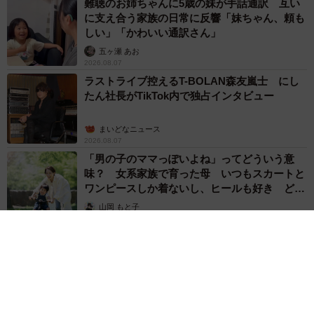
難聴のお姉ちゃんに5歳の妹が手話通訳 互い
に支え合う家族の日常に反響「妹ちゃん、頼も
しい」「かわいい通訳さん」
五ヶ瀬 あお
2026.08.07
ラストライブ控えるT-BOLAN森友嵐士 にし
たん社長がTikTok内で独占インタビュー
まいどなニュース
2026.08.07
「男の子のママっぽいよね」ってどういう意
味？ 女系家族で育った母 いつもスカートと
ワンピースしか着ないし、ヒールも好き どの
へんが…
山岡 もと子
2026.08.07