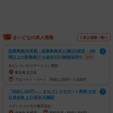
「通りすがりの人に『これはww何をしてるんで
すかwww？』と笑いながら聞かれた犬」
まいどなの求人情報
求人情報一覧へ
そんなほほ笑ましいコメントとともにXに投稿された動画が
医療事務/非常勤・医療事務求人/週3日程度・4時
話題です。写っているのは、お散歩中のパグ「横綱」ちゃ
間以上の勤務/駅チカ徒歩3分!/積極採用中
NEW
ん（7歳・女の子）。
みらいリハビリテーション病院
石畳の歩道でお腹をぴったりと地面につけたまま、あちこ
東京都 足立区
ち動き回る横綱ちゃん。歩いているのか、それとも寝転ん
アルバイト・パート：時給1,226円～1,500円
でいるのか…。なんとも不思議なその姿は、つい目が離せ
「時給1,300円～」まちづくりサポート事務 女性
なくなってしまう愛らしさです。通りすがりの人が思わず
社員多数 土日祝休 札幌駅
「これは何をしてるんですか？」と声をかけたくなるのも
トランスコスモス株式会社
納得の光景といえるでしょう。
北海道 札幌市
契約社員：時給1,300円～