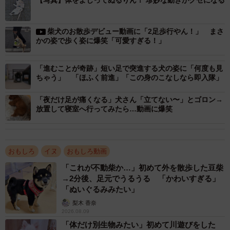
【写真】体をよじってぬるりん！ 珍妙な動きがクセになる
地面にお腹をつけて動き回る横綱ちゃん（画像提供：よこむすびさん）
この投稿には2.9万件の“いいね”が寄せられ、リプライ欄に
柴犬のお散歩デビュー動画に「2足歩行やん！」 まさ
かの姿で歩く姿に爆笑「可愛すぎる！」
は「かわいいw」「本人は楽しそう」「何って……“整って
る”のよ」「ダンスのお披露目会かな」「匍匐（ほふく）前
「進むことが奇跡」短い足で突進する犬の姿に「何度も見
進の達人」「ぬべぬべする動物ってかわいい」といった温
ちゃう」 「ほふく前進」「この身のこなしなら即入隊」
かい声が集まりました。
「夜だけ足が痛くなる」犬さん「立てない〜」とゴロン→
放置して寝室へ行ってみたら…動画に爆笑
このユニークな瞬間は、どのようにして生まれたのでしょ
うか。飼い主のよこむすびさん（@yokomu_subi）にお話
を伺いました。
おもしろ
イヌ
おもしろ動画
「これが不動柴か…」初めて外を散歩した豆柴
暇になると発動！？ タイミングはさまざま
→2分後、足元でうるうる 「かわいすぎる」
「ぬいぐるみみたい」
梨木 香奈
2026.08.09
「体だけ別生物みたい」初めて川遊びをした