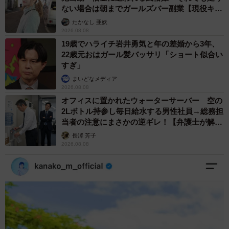
ない場合は朝までガールズバー副業【現役キャ
ストに取材】
たかなし 亜妖
2026.08.08
19歳でハライチ岩井勇気と年の差婚から3年、
22歳元おはガール髪バッサリ「ショート似合い
すぎ」
まいどなメディア
2026.08.08
オフィスに置かれたウォーターサーバー 空の
2Lボトル持参し毎日給水する男性社員→総務担
当者の注意にまさかの逆ギレ！【弁護士が解
説】
長澤 芳子
2026.08.08