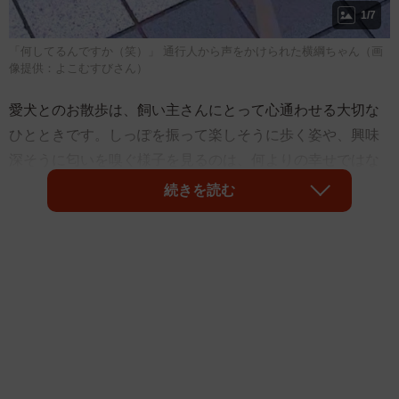
1/7
「何してるんですか（笑）」 通行人から声をかけられた横綱ちゃん（画
像提供：よこむすびさん）
愛犬とのお散歩は、飼い主さんにとって心通わせる大切な
ひとときです。しっぽを振って楽しそうに歩く姿や、興味
深そうに匂いを嗅ぐ様子を見るのは、何よりの幸せではな
いでしょうか。しかし、時には飼い主さんの想像をはるか
続きを読む
に超える「予想外の瞬間」が訪れることもあるようです。