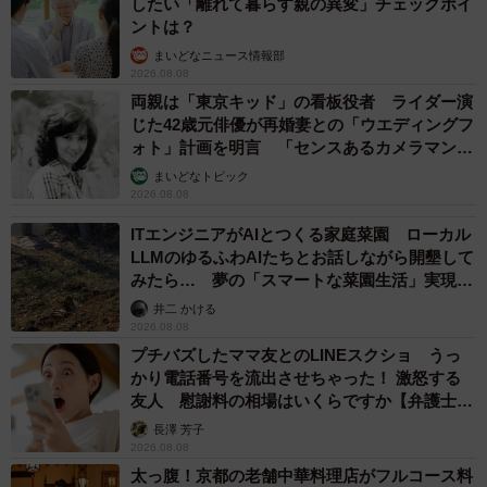
したい「離れて暮らす親の異変」チェックポイ
ントは？
まいどなニュース情報部
2026.08.08
両親は「東京キッド」の看板役者 ライダー演
じた42歳元俳優が再婚妻との「ウエディングフ
ォト」計画を明言 「センスあるカメラマン求
む」
まいどなトピック
2026.08.08
ITエンジニアがAIとつくる家庭菜園 ローカル
LLMのゆるふわAIたちとお話しながら開墾して
みたら… 夢の「スマートな菜園生活」実現な
るか
井二 かける
2026.08.08
プチバズしたママ友とのLINEスクショ うっ
かり電話番号を流出させちゃった！ 激怒する
友人 慰謝料の相場はいくらですか【弁護士が
解説】
長澤 芳子
2026.08.08
太っ腹！京都の老舗中華料理店がフルコース料