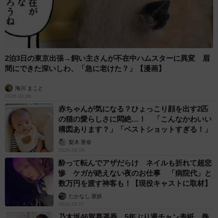
2泊3日の東京出張→飼い主さんが不在中ハムスターに異変 眉
間にできた深いしわ、「急に老けた？」【漫画】
海川 まこと
2026.08.08
赤ちゃんが気になる？ひょっこり顔を出す2匹
の猫の愛らしさに悶絶…！ 「こんなかわいい
構図あります？」「ベストショットすぎる！」
梨木 香奈
2026.08.08
酔って転んでアザだらけ ネイルも折れて超悲
惨 ケガが絶えない夜のお仕事 「病院代」と
数万円を渡す神客も！【現役キャストに取材】
たかなし 亜妖
2026.08.07
乃木坂46賀喜遥香 5年ぶり週チャン表紙 巻