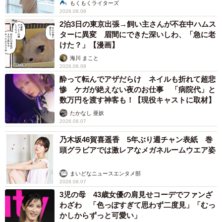
説】
もくもくライターズ
2026.08.08
2泊3日の東京出張→飼い主さんが不在中ハムス
ターに異変 眉間にできた深いしわ、「急に老
けた？」【漫画】
海川 まこと
2026.08.08
酔って転んでアザだらけ ネイルも折れて超悲
惨 ケガが絶えない夜のお仕事 「病院代」と
数万円を渡す神客も！【現役キャストに取材】
たかなし 亜妖
2026.08.07
乃木坂46賀喜遥香 5年ぶり週チャン表紙 巻
頭グラビアでは激レアなメガネルームウエア姿
まいどなニュースエンタメ部
2026.08.07
3児の母 43歳女優の肩見せコーデでファンざ
わざわ 「色っぽすぎて思わず二度見」「むっ
かしからずっと可愛い」