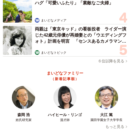
ハグ「可愛いふたり」「素敵なご夫婦」
3/3
まいどなメディア
飼い主さんの枕を使って眠る、みやびくん（画像提供：ふみさん）
両親は「東京キッド」の看板役者 ライダー演
じた42歳元俳優が再婚妻との「ウエディングフ
ォト」計画を明言 「センスあるカメラマン求
む」
まいどなトピック
６位以降を見る
まいどなファミリー
（新着記事順）
森岡 浩
ハイヒール・リンゴ
大江 篤
姓氏研究家
漫才師
園田学園女子大学学長
もっと見る