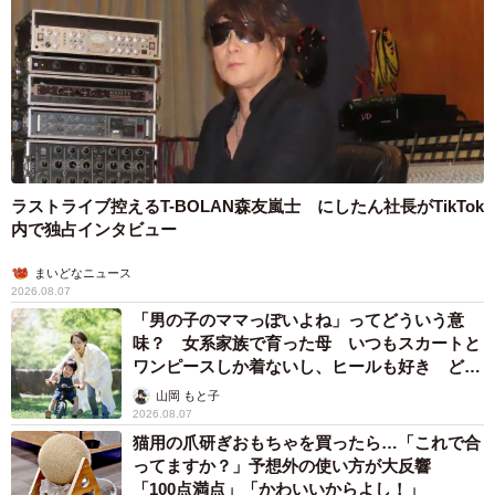
ラストライブ控えるT-BOLAN森友嵐士 にしたん社長がTikTok
内で独占インタビュー
まいどなニュース
2026.08.07
「男の子のママっぽいよね」ってどういう意
味？ 女系家族で育った母 いつもスカートと
ワンピースしか着ないし、ヒールも好き どの
へんが…
山岡 もと子
2026.08.07
猫用の爪研ぎおもちゃを買ったら…「これで合
ってますか？」予想外の使い方が大反響
「100点満点」「かわいいからよし！」