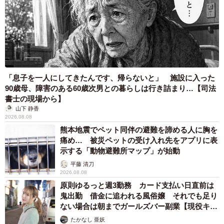
「息子を一人にしてきたんです、帰らないと」 施設に入った
90歳母、障害のある60歳次男との暮らしは行き詰まり…【司法
書士の現場から】
山下 静香
2026.08.08
熊本地震でペット同伴の避難を諦める人に胸を
痛め… 被災ペットの受け入れ先をアプリに表
示する「動物避難所マップ」が始動
平藤 清刀
2026.08.08
原則ゆるっと週3勤務 カード支払い日直前は
鬼出勤 借金に追われる風俗嬢 それでも足り
ない場合は朝までガールズバー副業【現役キャ
ストに取材】
たかなし 亜妖