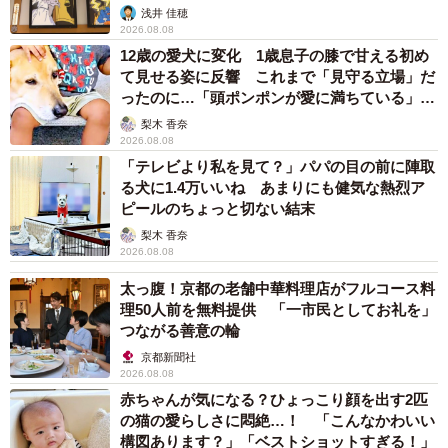
浅井 佳穂
2026.08.08
12歳の愛犬に変化 1歳息子の膝で甘える初め
て見せる姿に反響 これまで「見守る立場」だ
ったのに…「頭ポンポンが愛に満ちている」
「尊…」
梨木 香奈
2026.08.08
「テレビより私を見て？」パパの目の前に陣取
る犬に1.4万いいね あまりにも健気な熱烈ア
ピールのちょっと切ない結末
梨木 香奈
2026.08.08
太っ腹！京都の老舗中華料理店がフルコース料
理50人前を無料提供 「一市民としてお礼を」
2/3
つながる善意の輪
京都新聞社
TVを見ている飼い主さんの顔をのぞきこんでくる、みやびくん（画像提
2026.08.08
供：ふみさん）
赤ちゃんが気になる？ひょっこり顔を出す2匹
の猫の愛らしさに悶絶…！ 「こんなかわいい
構図あります？」「ベストショットすぎる！」