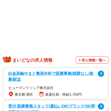
まいどなの求人情報
求人情報一覧へ
白金高輪やまと整形外科で医療事務/残業なし/急
愛猫の写真を投稿したのは「ふみ」
募/駅近
（@xAzwizeAQXhHvPi）さんのアカウントでおつかいをし
ヒューマンリソシア株式会社
てくれた茶白猫さんのお名まえは「みやび」くんといいま
東京都 港区
派遣社員：時給1,700円
す。
受付 医療事務スタッフ/週払いOK/ブランクOK/即