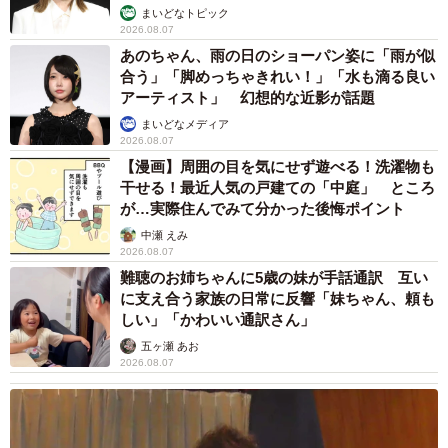
まいどなトピック
2026.08.07
あのちゃん、雨の日のショーパン姿に「雨が似
合う」「脚めっちゃきれい！」「水も滴る良い
アーティスト」 幻想的な近影が話題
まいどなメディア
2026.08.07
【漫画】周囲の目を気にせず遊べる！洗濯物も
干せる！最近人気の戸建ての「中庭」 ところ
が…実際住んでみて分かった後悔ポイント
中瀬 えみ
2026.08.07
難聴のお姉ちゃんに5歳の妹が手話通訳 互い
に支え合う家族の日常に反響「妹ちゃん、頼も
しい」「かわいい通訳さん」
五ヶ瀬 あお
2026.08.07