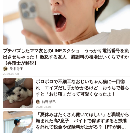
プチバズしたママ友とのLINEスクショ うっかり電話番号を流
出させちゃった！ 激怒する友人 慰謝料の相場はいくらですか
【弁護士が解説】
長澤 芳子
2026.08.08
ボロボロで不細工なおじいちゃん猫に一目惚
れ エイズだし手がかかるけど…おうちで暮ら
すと「おじ猫」だって可愛くなったよ！
鶴野 浩己
2026.08.08
「夏休みはたくさん働いてほしい」と職場から
頼まれた高2息子 バイトで稼ぎすぎると扶養
を外れて税金や保険料が上がる？【FPが解