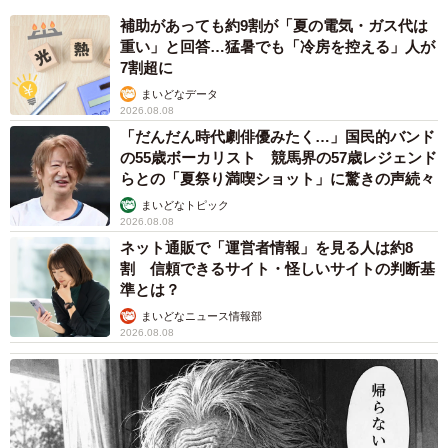
補助があっても約9割が「夏の電気・ガス代は
重い」と回答…猛暑でも「冷房を控える」人が
7割超に
まいどなデータ
2026.08.08
「だんだん時代劇俳優みたく…」国民的バンド
の55歳ボーカリスト 競馬界の57歳レジェンド
らとの「夏祭り満喫ショット」に驚きの声続々
まいどなトピック
2026.08.08
ネット通販で「運営者情報」を見る人は約8
割 信頼できるサイト・怪しいサイトの判断基
準とは？
まいどなニュース情報部
2026.08.08