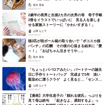
梨木 香奈
2026.08.07
2歳半の長男と生後2カ月の次男の母 母子手帳
2冊をイラストでいっぱいに 見る人を楽しま
せる家族ストーリーに「かわいすぎる！」
山岡 もと子
2026.08.07
猫2匹が段ボール箱の取り合いで「ポコスカ猫
パンチ」の応酬 その後の心温まる結末に「愛
～！」「おばちゃん泣きそうや…」
梨木 香奈
2026.08.07
「ちょっとババロアみたい」パートナーの誕生
日に手作りトートバッグ 完成まで1年 淡い
藍染めに漂うクラゲ よく見ると…「センスす
ごい」
山岡 もと子
2026.08.07
【漫画】大学生息子の「頼れる彼氏」っぷりを
見て母は絶句 「起きなよ、遅刻するよ」っ