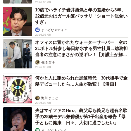
2026.08.08
19歳でハライチ岩井勇気と年の差婚から3年、
22歳元おはガール髪バッサリ「ショート似合い
すぎ」
まいどなメディア
2026.08.08
オフィスに置かれたウォーターサーバー 空の
2Lボトル持参し毎日給水する男性社員→総務担
当者の注意にまさかの逆ギレ！【弁護士が解
説】
長澤 芳子
2026.08.08
何かと人に舐められた黒髪時代 30代後半で金
髪デビューしたら…人生が激変！【漫画】
海川 まこと
2026.08.08
夫はマイファスHiro、義父母も義兄も超有名歌
手の28歳モデル兼俳優が第1子出産を報告「母
子ともに健康…日々、大切に過ごしたい」
まいどなトピック