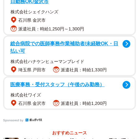
「愛おしいがとまらない」
日勤務OK/金沢市
株式会社シェイクハンズ
ふみさんによると、みやびくんは「隣の部屋でガサガサ
石川県 金沢市
して紙ボール（レシート）くわえて持って来てくれまし
派遣社員：時給1,250円～1,300円
た。以前遊んだ時にどこかへ行ってしまった紙ボールを見
つけて持って来てくれたようです」とのことです。きっと
総合病院での医師事務作業補助者/未経験OK・日
みやびくんの中に楽しい思い出が残っていて、「また遊ぼ
払い可
うニャ」という気持ちで持ってきてくれたのかもしれない
株式会社ハナケンヒューマンブレイド
ですね。ふみさんは「おつかい」をしてくれたみやびくん
埼玉県 戸田市
派遣社員：時給1,330円
を見て「愛おしいがとまりませんでした」とふり返ってい
ます。
医療事務・受付スタッフ（午後のみ勤務）
株式会社ワイズ
「はじめてのおつかい」ねこの場合頼んでいない物を届け
石川県 金沢市
派遣社員：時給1,200円
てくれる。頼もしい。
pic.twitter.com/AvZHumCxjF
Sponsored by
— ふみ (@xAzwizeAQXhHvPi)
July 29, 2025
「恐怖のおつかい」も…！？
おすすめニュース