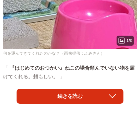
1/3
何を運んできてくれたのかな？（画像提供：ふみさん）
「
『はじめてのおつかい』ねこの場合頼んでいない物を届
けてくれる。頼もしい。
」
そんな報告文とともに、くちに丸めた紙のようなものを
続きを読む
くわえてこちらにやってくる猫ちゃんの写真が「X」で注目
を集めました。「視聴率高いでしょうね笑」「ただひたす
ら飼い主さんが喜ぶと思って…」「少し得意げなお顔の可
愛らしいこと」などとその可愛らしさを称える声がリプラ
イ欄には届いています。