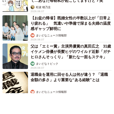
て…あなた毎朝私が起こしてますけど？笑
松波 穂乃圭
2026.08.07
【お盆の帰省】既婚女性の半数以上が「日常よ
り疲れる」 気遣いや準備で深まる夫婦の温度
感ギャップ鮮明に
まいどなニュース情報部
2026.08.07
父は「エミー賞」主演男優賞の真田広之 31歳
イケメン俳優が長髪ヒゲのワイルド近影「ガチ
ヒロさんそっくり」「新たな一面もステキ」
まいどなトピック
2026.08.07
退職金を運用に回せる人は何が違う？ 「退職
金額の多さ」より重要な“ある経験”とは
まいどなニュース情報部
2026.08.07