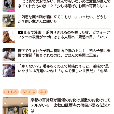
「はじめてのおつかい」頼んでもいないのに愛猫が運んで
この後、ふみさんは「紙ボールを玄関へ遠投して次の
きてくれたものは！？「少し得意げなお顔の可愛らしいこ
と」
『おつかい』を頼みました」と話しています。なお、ふみ
「凶悪な顔の猫が箱に立てこもり…」いったい、どうし
さんは「『恐怖のおつかい』としてゴキブリを運んで来る
た？飼い主さんに聞いた
ことがあり迷惑をしています」とも話しており、猫ちゃん
まるで漫画！ 爪切りされるのを察した猫、ビフォーア
の狩猟本能としてはいたしかたないこととはいえ、できれ
フターの表情がツボにはまる人続出「疑惑の目」「いい表
ばそちらの『おつかい』は気持ちだけにしてほしいもので
情するなぁ」
すね。
軒下で生まれた子猫…初対面で膝の上に！ 初の子猫に夫
婦で奮闘「気まぐれなのに、ごはんの時間は正確」
「寒くない？」毛布をくわえて姉猫にそっと…弟猫の“思
いやり”に6万超いいね！「なんて優しい世界だ」「心温ま
る光景」
おもしろ
もふもふ
ネコ
京都の百貨店が開催のお化け屋敷のお化けにモ
デルがいる 比叡山延暦寺の僧侶が語る伝説と
は