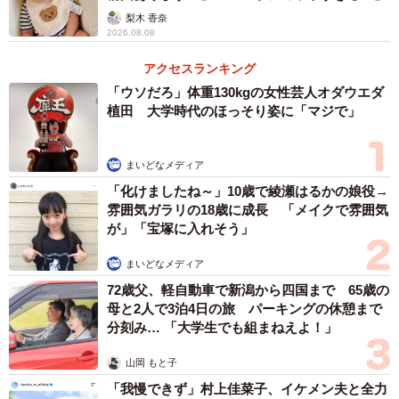
梨木 香奈
2026.08.08
アクセスランキング
「ウソだろ」体重130kgの女性芸人オダウエダ
植田 大学時代のほっそり姿に「マジで」
まいどなメディア
「化けましたね～」10歳で綾瀬はるかの娘役→
雰囲気ガラリの18歳に成長 「メイクで雰囲気
が」「宝塚に入れそう」
まいどなメディア
72歳父、軽自動車で新潟から四国まで 65歳の
母と2人で3泊4日の旅 パーキングの休憩まで
分刻み… 「大学生でも組まねえよ！」
山岡 もと子
「我慢できず」村上佳菜子、イケメン夫と全力