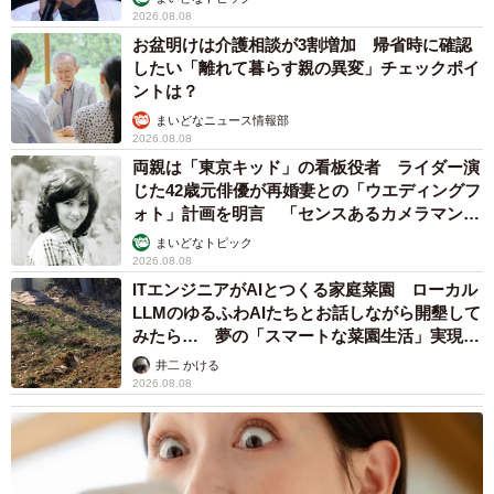
2026.08.08
お盆明けは介護相談が3割増加 帰省時に確認
したい「離れて暮らす親の異変」チェックポイ
ントは？
まいどなニュース情報部
2026.08.08
両親は「東京キッド」の看板役者 ライダー演
じた42歳元俳優が再婚妻との「ウエディングフ
ォト」計画を明言 「センスあるカメラマン求
む」
まいどなトピック
2026.08.08
ITエンジニアがAIとつくる家庭菜園 ローカル
LLMのゆるふわAIたちとお話しながら開墾して
みたら… 夢の「スマートな菜園生活」実現な
るか
井二 かける
2026.08.08