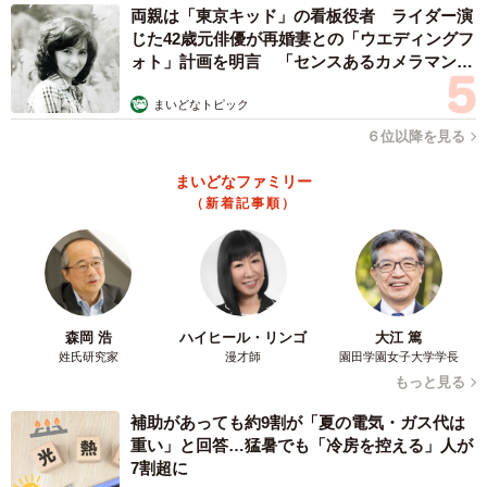
両親は「東京キッド」の看板役者 ライダー演
じた42歳元俳優が再婚妻との「ウエディングフ
ォト」計画を明言 「センスあるカメラマン求
む」
まいどなトピック
６位以降を見る
まいどなファミリー
（新着記事順）
森岡 浩
ハイヒール・リンゴ
大江 篤
姓氏研究家
漫才師
園田学園女子大学学長
もっと見る
補助があっても約9割が「夏の電気・ガス代は
重い」と回答…猛暑でも「冷房を控える」人が
7割超に