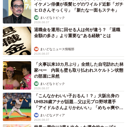
イケメン俳優が長髪ヒゲのワイルド近影「ガチ
ヒロさんそっくり」「新たな一面もステキ」
まいどなトピック
2026.08.07
退職金を運用に回せる人は何が違う？ 「退職
金額の多さ」より重要な“ある経験”とは
まいどなニュース情報部
2026.08.07
「火事以来10カ月ぶり」全焼した自宅訪れた林
家ぺー 内装も壁も取り払われスケルトン状態
の部屋に呆然
まいどなトピック
2026.08.07
「こんなかわいい子おるん！？」大阪出身の
UHB26歳アナが話題…父は元プロ野球選手
「アイドルさんよりかわいい」「めちゃ爽や
か」
まいどなメディア
2026.08.07