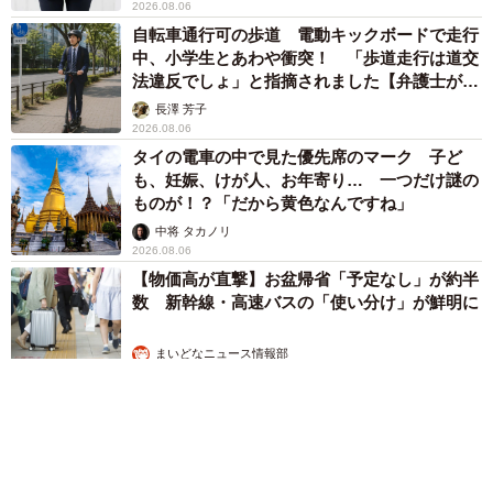
2026.08.06
自転車通行可の歩道 電動キックボードで走行
中、小学生とあわや衝突！ 「歩道走行は道交
法違反でしょ」と指摘されました【弁護士が解
説】
長澤 芳子
2026.08.06
タイの電車の中で見た優先席のマーク 子ど
も、妊娠、けが人、お年寄り… 一つだけ謎の
ものが！？「だから黄色なんですね」
中将 タカノリ
2026.08.06
【物価高が直撃】お盆帰省「予定なし」が約半
数 新幹線・高速バスの「使い分け」が鮮明に
まいどなニュース情報部
2026.08.06