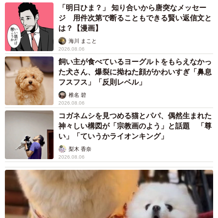
「明日ひま？」 知り合いから唐突なメッセー
ジ 用件次第で断ることもできる賢い返信文と
は？【漫画】
海川 まこと
2026.08.06
飼い主が食べているヨーグルトをもらえなかっ
た犬さん、爆裂に拗ねた顔がかわいすぎ「鼻息
フスフス」「反則レベル」
椎名 碧
2026.08.06
コガネムシを見つめる猫とパパ、偶然生まれた
神々しい構図が「宗教画のよう」と話題 「尊
い」「ていうかライオンキング」
梨木 香奈
2026.08.06