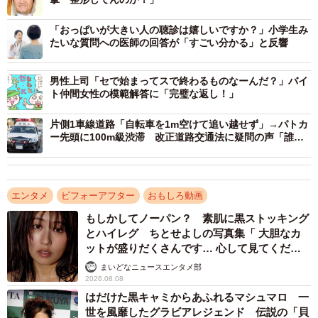
「おっぱいが大きい人の聴診は嬉しいですか？」小学生み
たいな質問への医師の回答が「すごい分かる」と反響
男性上司「セで始まってスで終わるものなーんだ？」バイ
ト仲間女性の模範解答に「完璧な返し！」
片側1車線道路「自転車を1m空けて追い越せず」→パトカ
ー先頭に100m級渋滞 改正道路交通法に疑問の声「誰も
幸せにならない」
エンタメ
ビフォーアフター
おもしろ動画
もしかしてノーパン？ 素肌に黒ストッキング
とハイレグ ちとせよしの写真集「 大胆なカ
ットが盛りだくさんです… 心して見てくださ
い」
まいどなニュースエンタメ部
2026.08.08
はだけた黒キャミからあふれるマシュマロ 一
世を風靡したグラビアレジェンド 伝説の「貝