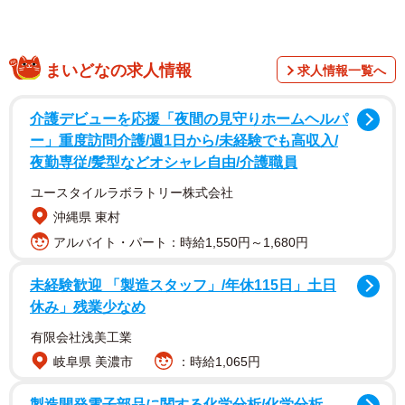
びアップしています。
また、「～の難しいこと」のタイトルで「＃難しいことは
まいどなの求人情報
求人情報一覧へ
言わないでおばさん」「＃毎日」のタグを付け、日常の不
条理をぼやいたりもしています。
介護デビューを応援「夜間の見守りホームヘルパ
ー」重度訪問介護/週1日から/未経験でも高収入/
ネット上では、白塗りとのギャップに「本当に可愛いと思
夜勤専従/髪型などオシャレ自由/介護職員
った」「意外と美形で驚いた」「小雪はイケメン」など、
ユースタイルラボラトリー株式会社
驚きと称賛のコメントが寄せられています。
沖縄県 東村
アルバイト・パート：時給1,550円～1,680円
未経験歓迎 「製造スタッフ」/年休115日」土日
休み」残業少なめ
有限会社浅美工業
岐阜県 美濃市
：時給1,065円
製造開発電子部品に関する化学分析/化学分析