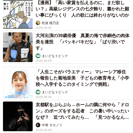
【漫画】「高い家賃を払えるのに、まだ欲し
い？」高級レジデンスの七夕飾り、書かれた願
い事にびっくり 人の欲には終わりがないのか
松波 穂乃圭
2026.08.06
大河出演の39歳俳優 真夏の海で赤銅色の肉体
美を連投 「バッキバキだな」「ばり渋いで
す」
まいどなトピック
2026.08.06
「人生こそがバラエティー」 マレーシア移住
を報告した菊地亜美 子どもの教育考え「小学
校へ入学するこのタイミングで挑戦」
まいどなトピック
2026.08.06
京都駅をぶらぶら→ホームの隅に何やら「ドロ
ン」のポーズをする忍者 この暑い中いったい
なぜ？ 近づいてみたら… 「見つかるなんて
未熟」
中将 タカノリ
2026.08.06