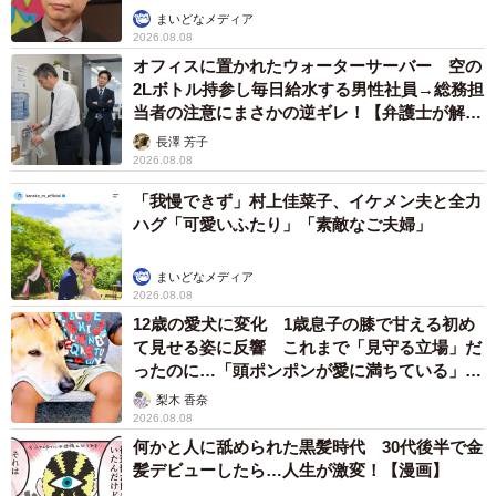
まいどなメディア
2026.08.08
オフィスに置かれたウォーターサーバー 空の
2Lボトル持参し毎日給水する男性社員→総務担
当者の注意にまさかの逆ギレ！【弁護士が解
説】
長澤 芳子
2026.08.08
「我慢できず」村上佳菜子、イケメン夫と全力
ハグ「可愛いふたり」「素敵なご夫婦」
まいどなメディア
2026.08.08
12歳の愛犬に変化 1歳息子の膝で甘える初め
て見せる姿に反響 これまで「見守る立場」だ
ったのに…「頭ポンポンが愛に満ちている」
「尊…」
梨木 香奈
2026.08.08
何かと人に舐められた黒髪時代 30代後半で金
髪デビューしたら…人生が激変！【漫画】