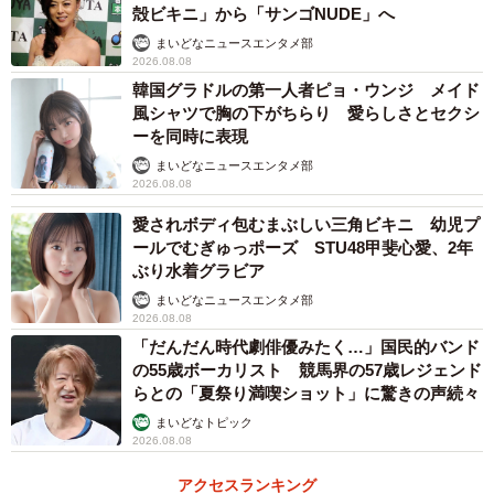
殻ビキニ」から「サンゴNUDE」へ
まいどなニュースエンタメ部
2026.08.08
韓国グラドルの第一人者ピョ・ウンジ メイド
風シャツで胸の下がちらり 愛らしさとセクシ
ーを同時に表現
まいどなニュースエンタメ部
2026.08.08
愛されボディ包むまぶしい三角ビキニ 幼児プ
ールでむぎゅっポーズ STU48甲斐心愛、2年
ぶり水着グラビア
まいどなニュースエンタメ部
2026.08.08
「だんだん時代劇俳優みたく…」国民的バンド
の55歳ボーカリスト 競馬界の57歳レジェンド
らとの「夏祭り満喫ショット」に驚きの声続々
まいどなトピック
2026.08.08
アクセスランキング