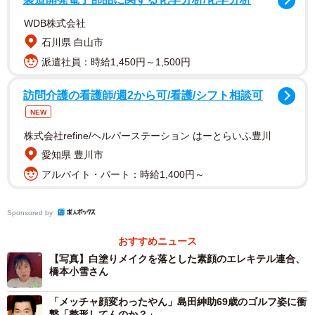
WDB株式会社
石川県 白山市
派遣社員：時給1,450円～1,500円
日本エレキテル連合は、兵庫県出身の橋本さんと愛媛県出
訪問介護の看護師/週2から可/看護/シフト相談可
身の中野聡子さん（42）が2008年に結成したお笑いコンビ
NEW
で、2014年に白塗りの橋本さん、中年男性に扮した中野さ
株式会社refine/ヘルパーステーション はーとらいふ豊川
んが繰り広げるシュールなコント「未亡人朱美ちゃんと細
愛知県 豊川市
貝さん」で一気にブレークしました。さらに、持ちギャグ
アルバイト・パート：時給1,400円～
の「ダメよ～ダメダメ」は、その年の「ユーキャン新語・
流行語大賞」年間大賞を受賞しています。
Sponsored by
おすすめニュース
【写真】白塗りメイクを落とした素顔のエレキテル連合、
橋本小雪さん
「メッチャ顔変わったやん」島田紳助69歳のゴルフ姿に衝
撃「整形してんのか？」