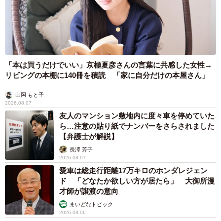
「本は買うだけでいい」京極夏彦さんの言葉に共感した女性→
リビングの本棚に140冊を積読 「家に自分だけの本屋さん」
山岡 もと子
2026.08.07
友人のマンション敷地内に度々車を停めていた
ら…注意の貼り紙でナンバーをさらされました
【弁護士が解説】
長澤 芳子
2026.08.07
愛車は総走行距離17万キロのホンダレジェン
ド 「どなたか欲しい方が居たら」 大御所漫
才師が譲渡の意向
まいどなトピック
2026.08.06