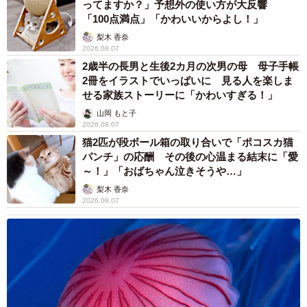
ってますか？」予想外の使い方が大反響
「100点満点」「かわいいからよし！」
梨木 香奈
2026.08.07
2歳半の長男と生後2カ月の次男の母 母子手帳
2冊をイラストでいっぱいに 見る人を楽しま
せる家族ストーリーに「かわいすぎる！」
山岡 もと子
2026.08.07
猫2匹が段ボール箱の取り合いで「ポコスカ猫
パンチ」の応酬 その後の心温まる結末に「愛
～！」「おばちゃん泣きそうや…」
梨木 香奈
2026.08.07