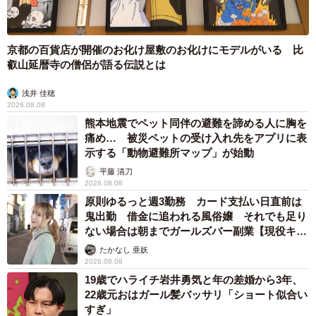
京都の百貨店が開催のお化け屋敷のお化けにモデルがいる 比
叡山延暦寺の僧侶が語る伝説とは
浅井 佳穂
2026.08.08
熊本地震でペット同伴の避難を諦める人に胸を
痛め… 被災ペットの受け入れ先をアプリに表
示する「動物避難所マップ」が始動
平藤 清刀
2026.08.08
原則ゆるっと週3勤務 カード支払い日直前は
鬼出勤 借金に追われる風俗嬢 それでも足り
ない場合は朝までガールズバー副業【現役キャ
ストに取材】
たかなし 亜妖
2026.08.08
19歳でハライチ岩井勇気と年の差婚から3年、
22歳元おはガール髪バッサリ「ショート似合い
すぎ」