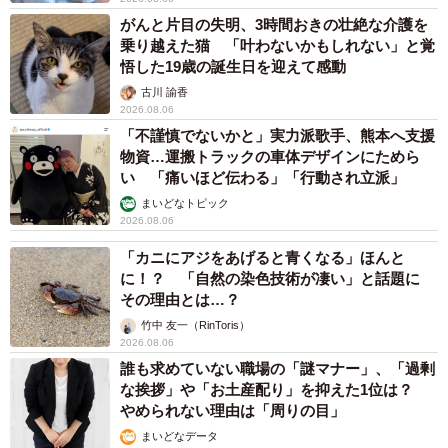
がんと片目の失明、3時間おきの壮絶な介護を
乗り越えた猫 「叶わないかもしれない」と覚
悟した19歳の誕生日を迎えて感動
古川 諭香
2026.08.06
「不謹慎でないかと」実力派歌手、熊本へ支援
物資…運搬トラックの車体デザインにためら
い 「痛いほど伝わる」「行動され立派」
まいどなトピック
2026.08.06
「カニにアジをあげると青くなる」ほんと
に！？ 「自然の染色技術が凄い」と話題に
その理由とは…？
竹中 友一（RinToris）
2026.08.06
誰も求めていない職場の「謎マナー」、「過剰
な挨拶」や「お土産配り」を抑えた1位は？
やめられない理由は「周りの目」
まいどなデータ