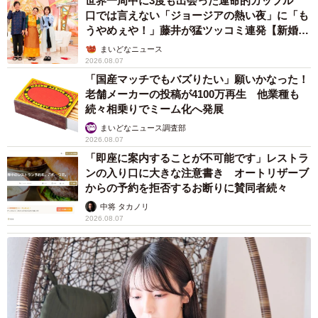
世界一周中に3度も出会った運命的カップル
口では言えない「ジョージアの熱い夜」に「も
うやめぇや！」藤井が猛ツッコミ連発【新婚さ
ん】
まいどなニュース
2026.08.07
「国産マッチでもバズりたい」願いかなった！
老舗メーカーの投稿が4100万再生 他業種も
続々相乗りでミーム化へ発展
まいどなニュース調査部
2026.08.07
「即座に案内することが不可能です」レストラ
ンの入り口に大きな注意書き オートリザーブ
からの予約を拒否するお断りに賛同者続々
中将 タカノリ
2026.08.07