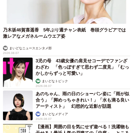
乃木坂46賀喜遥香 5年ぶり週チャン表紙 巻頭グラビアでは
激レアなメガネルームウエア姿
まいどなニュースエンタメ部
2026.08.07
3児の母 43歳女優の肩見せコーデでファンざ
わざわ 「色っぽすぎて思わず二度見」「むっ
かしからずっと可愛い」
まいどなトピック
2026.08.07
あのちゃん、雨の日のショーパン姿に「雨が似
合う」「脚めっちゃきれい！」「水も滴る良い
アーティスト」 幻想的な近影が話題
まいどなメディア
2026.08.07
【漫画】周囲の目を気にせず遊べる！洗濯物も
干せる！最近人気の戸建ての「中庭」 ところ