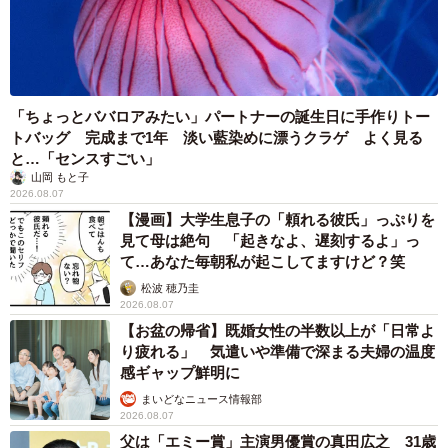
「ちょっとババロアみたい」パートナーの誕生日に手作りトー
トバッグ 完成まで1年 淡い藍染めに漂うクラゲ よく見る
と…「センスすごい」
山岡 もと子
2026.08.07
【漫画】大学生息子の「頼れる彼氏」っぷりを
見て母は絶句 「起きなよ、遅刻するよ」っ
て…あなた毎朝私が起こしてますけど？笑
松波 穂乃圭
2026.08.07
【お盆の帰省】既婚女性の半数以上が「日常よ
り疲れる」 気遣いや準備で深まる夫婦の温度
感ギャップ鮮明に
まいどなニュース情報部
2026.08.07
父は「エミー賞」主演男優賞の真田広之 31歳