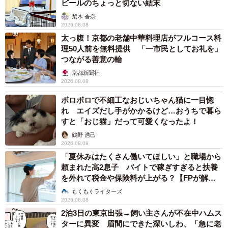
ピールのちょっと切ない結末
梨木 香奈
2026.08.08
太っ腹！京都の老舗中華料理店がフルコース料
理50人前を無料提供 「一市民としてお礼を」
つながる善意の輪
京都新聞社
2026.08.08
ボロボロで不細工なおじいちゃん猫に一目惚
れ エイズだし手がかかるけど…おうちで暮ら
すと「おじ猫」だって可愛くなったよ！
鶴野 浩己
2026.08.08
「夏休みはたくさん働いてほしい」と職場から
頼まれた高2息子 バイトで稼ぎすぎると扶養
を外れて税金や保険料が上がる？【FPが解
説】
もくもくライターズ
2026.08.08
2泊3日の東京出張→飼い主さんが不在中ハムス
ターに異変 眉間にできた深いしわ、「急に老