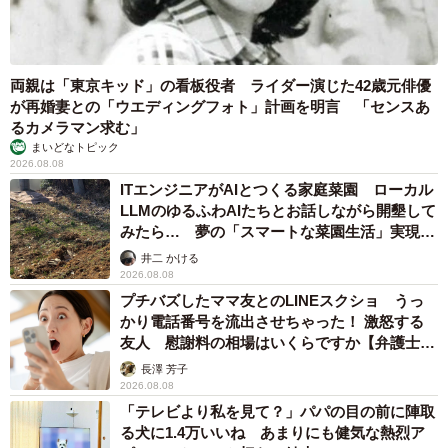
両親は「東京キッド」の看板役者 ライダー演じた42歳元俳優
が再婚妻との「ウエディングフォト」計画を明言 「センスあ
るカメラマン求む」
まいどなトピック
2026.08.08
ITエンジニアがAIとつくる家庭菜園 ローカル
LLMのゆるふわAIたちとお話しながら開墾して
みたら… 夢の「スマートな菜園生活」実現な
るか
井二 かける
2026.08.08
プチバズしたママ友とのLINEスクショ うっ
かり電話番号を流出させちゃった！ 激怒する
友人 慰謝料の相場はいくらですか【弁護士が
解説】
長澤 芳子
2026.08.08
「テレビより私を見て？」パパの目の前に陣取
る犬に1.4万いいね あまりにも健気な熱烈ア