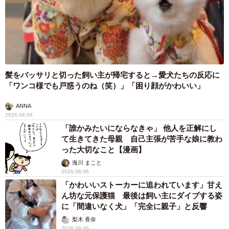
髪をバッサリと切った飼い主が帰宅すると→愛犬たちの反応に
「ワンコ様でも戸惑うのね（笑）」「困り顔がかわいい」
ANNA
2026.08.06
「誰かみたいにならなきゃ」 他人を正解にし
て生きてきた母親 自己主張が苦手な娘に教わ
った大切なこと【漫画】
海川 まこと
2026.08.06
「かわいいストーカーに追われています」甘え
ん坊な元保護猫 最後は飼い主にダイブする姿
に「間違いなく犬」「完全に親子」と反響
梨木 香奈
2026.08.06