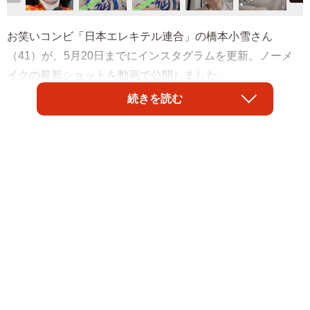
お笑いコンビ「日本エレキテル連合」の橋本小雪さん
（41）が、5月20日までにインスタグラムを更新。ノーメ
イクの最新ショットを動画で公開しました。
続きを読む
「悩み相談の最っっ低」と題した最新の投稿で、橋本さん
はかつての白塗りを落とした素顔で登場し、「相談がある
っていうから来たけど、ここ、自分の最寄り駅の喫茶店で
しょ！あなたそれ、最低だからね！」と、決め顔でズバッ
と斬っています。往時の厚塗りメイク時代とは一変し、き
りっとした目鼻立ちで怒ってみせたり、困った表情を浮か
べたりしています。
橋本さんは最近、「＃最低さん」のハッシュタグをつけ、
習慣や居酒屋、インタビューなど、日常に起こる「最低」
なできごとや人物をテーマにしたショート動画を、たびた