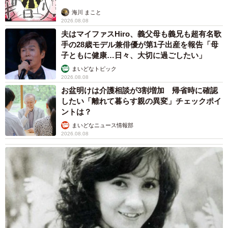
海川 まこと
2026.08.08
夫はマイファスHiro、義父母も義兄も超有名歌
手の28歳モデル兼俳優が第1子出産を報告「母
子ともに健康…日々、大切に過ごしたい」
まいどなトピック
2026.08.08
お盆明けは介護相談が3割増加 帰省時に確認
したい「離れて暮らす親の異変」チェックポイ
ントは？
まいどなニュース情報部
2026.08.08