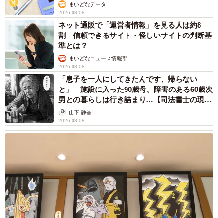
まいどなデータ
2026.08.08
ネット通販で「運営者情報」を見る人は約8
割 信頼できるサイト・怪しいサイトの判断基
準とは？
まいどなニュース情報部
2026.08.08
「息子を一人にしてきたんです、帰らない
と」 施設に入った90歳母、障害のある60歳次
男との暮らしは行き詰まり…【司法書士の現場
から】
山下 静香
2026.08.08