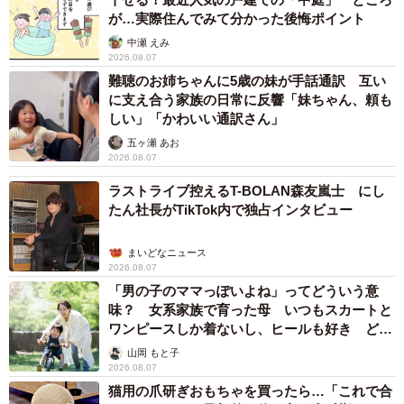
が…実際住んでみて分かった後悔ポイント
中瀬 えみ
2026.08.07
難聴のお姉ちゃんに5歳の妹が手話通訳 互い
に支え合う家族の日常に反響「妹ちゃん、頼も
しい」「かわいい通訳さん」
五ヶ瀬 あお
2026.08.07
ラストライブ控えるT-BOLAN森友嵐士 にし
たん社長がTikTok内で独占インタビュー
まいどなニュース
2026.08.07
「男の子のママっぽいよね」ってどういう意
味？ 女系家族で育った母 いつもスカートと
ワンピースしか着ないし、ヒールも好き どの
へんが…
山岡 もと子
2026.08.07
猫用の爪研ぎおもちゃを買ったら…「これで合