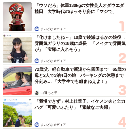
「ウソだろ」体重130kgの女性芸人オダウエダ
植田 大学時代のほっそり姿に「マジで」
まいどなメディア
「化けましたね～」10歳で綾瀬はるかの娘役→
雰囲気ガラリの18歳に成長 「メイクで雰囲気
が」「宝塚に入れそう」
まいどなメディア
72歳父、軽自動車で新潟から四国まで 65歳の
母と2人で3泊4日の旅 パーキングの休憩まで
分刻み… 「大学生でも組まねえよ！」
山岡 もと子
「我慢できず」村上佳菜子、イケメン夫と全力
ハグ「可愛いふたり」「素敵なご夫婦」
まいどなメディア