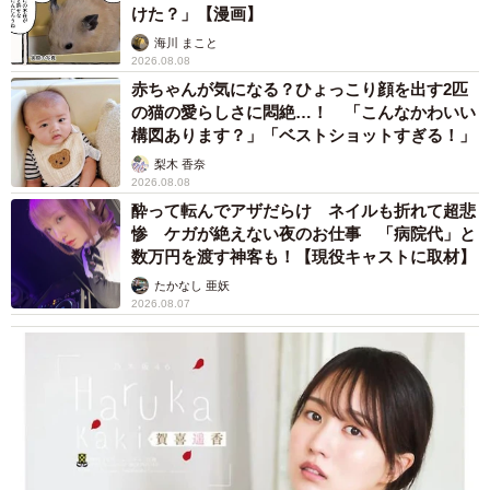
けた？」【漫画】
海川 まこと
2026.08.08
赤ちゃんが気になる？ひょっこり顔を出す2匹
の猫の愛らしさに悶絶…！ 「こんなかわいい
構図あります？」「ベストショットすぎる！」
梨木 香奈
2026.08.08
酔って転んでアザだらけ ネイルも折れて超悲
惨 ケガが絶えない夜のお仕事 「病院代」と
数万円を渡す神客も！【現役キャストに取材】
たかなし 亜妖
2026.08.07