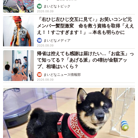
まいどなトピック
2026.08.09
「右ひじ左ひじ交互に見て♪」お笑いコンビ元
メンバー髪型激変 命を救う資格を取得「ええ
え！！すごすぎます！」→本名も明らかに
まいどなメディア
2026.08.09
帰省は控えても感謝は届けたい…「お盆玉」っ
て知ってる？「あげる派」の4割が金額アッ
プ、相場はいくら？
まいどなニュース情報部
2026.08.09