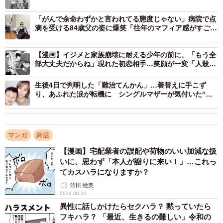
「がんで余命わずかと言われてる態度じゃない」病院で点
滴を受ける84歳父の姿に爆笑「往年のマフィア感がすご
い」
【漫画】イジメと家族崩壊に耐える少年の前に、「もう全
特に苦痛だったのは、休憩時間。黒板いっぱいに名前を書
部大丈夫だからね」現れた初恋相手…笑顔が一変「人殺し
ども」とつぶやく姿に戦慄
かれ、それを慌てて消していると、後ろの黒板に名前を書
生後4日で判明した「難治てんかん」…着替えに手こず
かれた。
り、あふれた涙が転機に シングルマザーが気付いた“親
も笑顔でいられる障害との向き合い方”
「加害者からしたら、“いじり”。1対1だと良い友人だったの
で、いじめだと気づくのに時間がかかりました」
マンガ
終活
【漫画】宅配業者の誤配や荷物のいい加減な扱
社会人になってからは、人間不信に陥るいじめを経験す
いに、思わず「本人が謝りに来い！」…これっ
る。勤め先の病院は病室すべてに鍵がついていた。診察介
てカスハラになりますか？
助やベッドメイキングなどのサポート業務を行っていたと
沼田 絵美
2026.08.10
らじろうさん。なぜか毎回、担当した部屋の鍵が行方不明
異性に話しかけたらセクハラ？ 黙っていたら
になった。
フキハラ？ 「最近、生きるの難しい」令和の