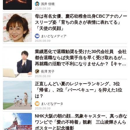
浅井 佳穂
命を紡いでくれたのは学生時代に描いた“未熟な漫
2026.08.09
画”
母は有名女優、慶応幼稚舎出身CBCアナのノー
スリーブ姿「育ちの良さが表情に表れてる」
34歳の時、とらじろうさんは終活を始めた。「死にたい
「天使の笑顔」
し、誰にも迷惑をかけたくない」と思ったからだ。
まいどなメディア
2026.08.09
生きていた痕跡をできるだけ残したくない。そう思い、洋
業績悪化で退職勧奨を受けた30代会社員 会社
服や写真など身の回りのものを整理し、処分し始めた。
都合退職ならば失業手当を早く受け取れるが…
再就職の活動で不利になりませんか？【キャリ
アカウンセラーが解説】
だが、その中で目に留まったのが高校生の頃に描いた漫
長澤 芳子
2026.08.09
画。実はとらじろうさん、高3の頃に漫画を描いており、漫
正直しんどい夏のレジャーランキング、3位
画賞を受賞した経験がある。当時は担当の編集者がついた
「帰省」、2位「バーベキュー」を抑えた1位
が、価値観が合わず、漫画が描けなくなってしまい、1年ほ
は？
どでペンを置いたのだ。
まいどなデータ
2026.08.09
NHK大阪の朝の顔…気象キャスター、真っ赤な
ワンピで「愛の不時着」観劇 三山凌輝さんら
ポスターと記念撮影