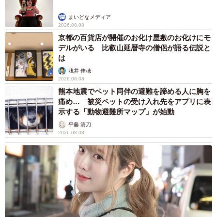
まいどなメディア
2026.08.08
京都の百貨店が開催のお化け屋敷のお化けにモ
デルがいる 比叡山延暦寺の僧侶が語る伝説と
6/8
は
浅井 佳穂
2026.08.08
熊本地震でペット同伴の避難を諦める人に胸を
痛め… 被災ペットの受け入れ先をアプリに表
示する「動物避難所マップ」が始動
平藤 清刀
2026.08.08