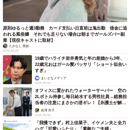
7/8
原則ゆるっと週3勤務 カード支払い日直前は鬼出勤 借金に追
われる風俗嬢 それでも足りない場合は朝までガールズバー副
業【現役キャストに取材】
たかなし 亜妖
2026.08.08
19歳でハライチ岩井勇気と年の差婚から3年、
22歳元おはガール髪バッサリ「ショート似合い
すぎ」
まいどなメディア
2026.08.08
オフィスに置かれたウォーターサーバー 空の
2Lボトル持参し毎日給水する男性社員→総務担
当者の注意にまさかの逆ギレ！【弁護士が解
説】
長澤 芳子
2026.08.08
「我慢できず」村上佳菜子、イケメン夫と全力
ハグ「可愛いふたり」「素敵なご夫婦」