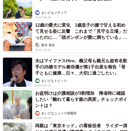
まいどなメディア
2026.08.08
12歳の愛犬に変化 1歳息子の膝で甘える初め
て見せる姿に反響 これまで「見守る立場」だ
ったのに…「頭ポンポンが愛に満ちている」
「尊…」
梨木 香奈
2026.08.08
夫はマイファスHiro、義父母も義兄も超有名歌
8/8
手の28歳モデル兼俳優が第1子出産を報告「母
子ともに健康…日々、大切に過ごしたい」
拡張型心筋症の男の子が主人公の『夏になったらやってくる！死神のク
ワガタのお兄ちゃん』
まいどなトピック
2026.08.08
お盆明けは介護相談が3割増加 帰省時に確認
「助けたいのに助けられない現実に、漫画という救いの手
したい「離れて暮らす親の異変」チェックポイ
を差し伸べた話です。普通に生きることがどれだけ大変
ントは？
で、どれだけ幸せかを伝えることに重点を置きました」
まいどなニュース情報部
2026.08.08
両親は「東京キッド」の看板役者 ライダー演
今も精神科には定期的に通院しており、月に一度くらいは