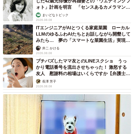
じた42歳元俳優が再婚妻との「ウエディングフ
布団から出られない日がある。だが、そんな自分も受け入
ォト」計画を明言 「センスあるカメラマン求
れ、とらじろうさんは1日1日を生きている。
む」
まいどなトピック
2026.08.08
いつか育児が落ち着いたら、商業漫画にも挑戦したい。そ
ITエンジニアがAIとつくる家庭菜園 ローカル
LLMのゆるふわAIたちとお話しながら開墾して
んな目標を持ち、前に進むとらじろうさんの姿は癒えない
みたら… 夢の「スマートな菜園生活」実現な
傷の抱え方に悩んでいる人に響く。その生き方や作品の
るか
井二 かける
数々に触れると、自分の命の扱い方を振り返りたくもなる
2026.08.08
ことだろう。
プチバズしたママ友とのLINEスクショ うっ
かり電話番号を流出させちゃった！ 激怒する
友人 慰謝料の相場はいくらですか【弁護士が
解説】
長澤 芳子
2026.08.08