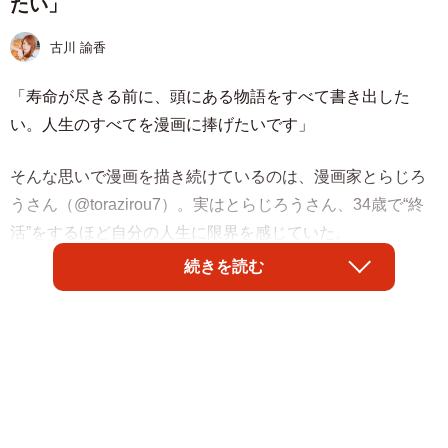
たい」
古川 諭香
「寿命が尽きる前に、頭にある物語をすべて書き出した
い。人生のすべてを漫画に捧げたいです」
そんな思いで漫画を描き続けているのは、漫画家とらじろ
うさん（@torazirou7）。実はとらじろうさん、34歳で“終
活”をするほど自分の人生に限界を感じていた。
続きを読む
そこから心を立て直すまでには、どんな紆余曲折があった
のだろうか。漫画に対する思いや自身の半生を伺った。
友人や仲のいい先輩からのいじめに苦しんだ日々
学生時代、とらじろうさんは友人からのいじめに苦しん
だ。軽く脅す、消しゴムを隠すなどの行為は徐々にエスカ