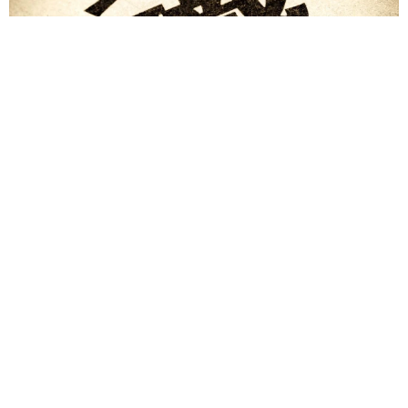
退職金を運用に回せる人は何が違う？ 「退職金額の多さ」より
重要な“ある経験”とは
まいどなニュース情報部
2026.08.07
「火事以来10カ月ぶり」全焼した自宅訪れた林
家ぺー 内装も壁も取り払われスケルトン状態
の部屋に呆然
まいどなトピック
2026.08.07
「こんなかわいい子おるん！？」大阪出身の
UHB26歳アナが話題…父は元プロ野球選手
「アイドルさんよりかわいい」「めちゃ爽や
か」
まいどなメディア
2026.08.07