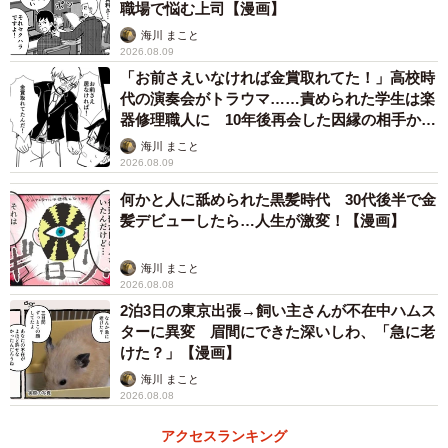
職場で悩む上司【漫画】
病院のものをなくす常習犯――。周囲からそう見られる中
海川 まこと
で、唯一味方でいてくれたのは仲がいい先輩。先輩は、な
2026.08.09
「お前さえいなければ金賞取れてた！」高校時
くなった鍵を見つけてきてくれることもあった。
代の演奏会がトラウマ……責められた学生は楽
器修理職人に 10年後再会した因縁の相手から
思わぬ申し出【漫画】
海川 まこと
2026.08.09
何かと人に舐められた黒髪時代 30代後半で金
髪デビューしたら…人生が激変！【漫画】
海川 まこと
2026.08.08
2泊3日の東京出張→飼い主さんが不在中ハムス
ターに異変 眉間にできた深いしわ、「急に老
けた？」【漫画】
海川 まこと
2/8
2026.08.08
漫画を描いている最中
アクセスランキング