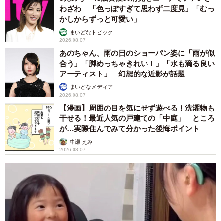
わざわ 「色っぽすぎて思わず二度見」「むっ
かしからずっと可愛い」
まいどなトピック
2026.08.07
あのちゃん、雨の日のショーパン姿に「雨が似
合う」「脚めっちゃきれい！」「水も滴る良い
アーティスト」 幻想的な近影が話題
まいどなメディア
2026.08.07
【漫画】周囲の目を気にせず遊べる！洗濯物も
干せる！最近人気の戸建ての「中庭」 ところ
が…実際住んでみて分かった後悔ポイント
中瀬 えみ
2026.08.07