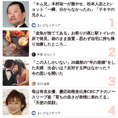
「キム兄」木村祐一が激やせ、松本人志と2シ
3年ほど経った頃、病院側が防犯カメラを設置。すると、衝
ョット「一瞬、分からなかったわ」「テキヤの
撃の事実が明らかに…。なんと、とらじろうさんをおとし
兄さん」
めていたのは、その先輩だった。ショックから、とらじろ
まいどなメディア
うさんはふさぎ込み、人を信じられなくなったという。
「金魚が捨ててある」お祭りの夜に駅トイレの
床で発見、袋のまま放置→思わず自宅に持ち帰
出産と育児を経験する中で「適応障害」を発症
り治療したところ…
結婚したのは、28歳の頃。育児は想像以上に大変だった。
中将 タカノリ
長男は早産で、出産後は重度の睡眠不足と高血圧に苦しん
「この人しかいない」26歳差の“年の差婚”をし
だ。次男を妊娠した際には切迫早産となり、4カ月の寝たき
た夫婦 出会いは？反対する声はなかった？
今の思いを聞いた
り生活を経験したという。
古川 諭香
母は有名女優、慶応幼稚舎出身CBCアナのノー
スリーブ姿「育ちの良さが表情に表れてる」
「天使の笑顔」
まいどなメディア