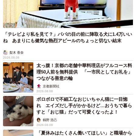
「テレビより私を見て？」パパの目の前に陣取る犬に1.4万いい
ね あまりにも健気な熱烈アピールのちょっと切ない結末
梨木 香奈
2026.08.08
太っ腹！京都の老舗中華料理店がフルコース料
理50人前を無料提供 「一市民としてお礼を」
つながる善意の輪
京都新聞社
2026.08.08
ボロボロで不細工なおじいちゃん猫に一目惚
れ エイズだし手がかかるけど…おうちで暮ら
すと「おじ猫」だって可愛くなったよ！
鶴野 浩己
2026.08.08
「夏休みはたくさん働いてほしい」と職場から