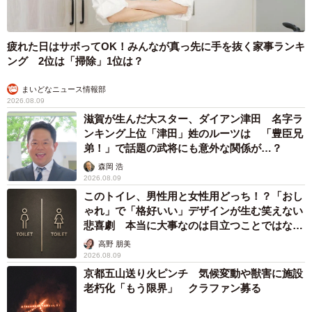
4/8
疲れた日はサボってOK！みんなが真っ先に手を抜く家事ランキ
お子さんと一緒に作ったプラ板の初心者ハートマーク
ング 2位は「掃除」1位は？
「子どもを保育園に送った時に涙が溢れ、車から出られな
まいどなニュース情報部
2026.08.09
くなりました」
滋賀が生んだ大スター、ダイアン津田 名字ラ
ンキング上位「津田」姓のルーツは 「豊臣兄
その日はお迎えも行けず、動悸や手の震え、息苦しさなど
弟！」で話題の武将にも意外な関係が…？
の症状が現れ、ベランダから飛び降りたい衝動に駆られ
森岡 浩
た。
2026.08.09
このトイレ、男性用と女性用どっち！？「おし
ゃれ」で「格好いい」デザインが生む笑えない
「子どもたちは誰かが見てくれる。だから私は、もう人生
悲喜劇 本当に大事なのは目立つことではな
を終えようって」
く…
高野 朋美
2026.08.09
実はとらじろうさん、出産や育児を経験する中で適応障害
京都五山送り火ピンチ 気候変動や獣害に施設
老朽化「もう限界」 クラファン募る
になっていたのだ。