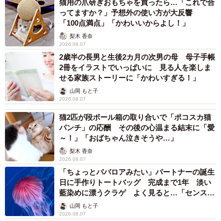
猫用の爪研ぎおもちゃを買ったら…「これで合
ってますか？」予想外の使い方が大反響
「100点満点」「かわいいからよし！」
梨木 香奈
2026.08.07
2歳半の長男と生後2カ月の次男の母 母子手帳
2冊をイラストでいっぱいに 見る人を楽しま
せる家族ストーリーに「かわいすぎる！」
山岡 もと子
2026.08.07
猫2匹が段ボール箱の取り合いで「ポコスカ猫
パンチ」の応酬 その後の心温まる結末に「愛
～！」「おばちゃん泣きそうや…」
梨木 香奈
2026.08.07
「ちょっとババロアみたい」パートナーの誕生
日に手作りトートバッグ 完成まで1年 淡い
藍染めに漂うクラゲ よく見ると…「センスす
ごい」
山岡 もと子
2026.08.07