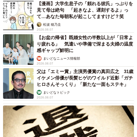
【漫画】大学生息子の「頼れる彼氏」っぷりを
見て母は絶句 「起きなよ、遅刻するよ」っ
て…あなた毎朝私が起こしてますけど？笑
松波 穂乃圭
2026.08.07
【お盆の帰省】既婚女性の半数以上が「日常よ
り疲れる」 気遣いや準備で深まる夫婦の温度
感ギャップ鮮明に
まいどなニュース情報部
2026.08.07
父は「エミー賞」主演男優賞の真田広之 31歳
イケメン俳優が長髪ヒゲのワイルド近影「ガチ
ヒロさんそっくり」「新たな一面もステキ」
まいどなトピック
2026.08.07