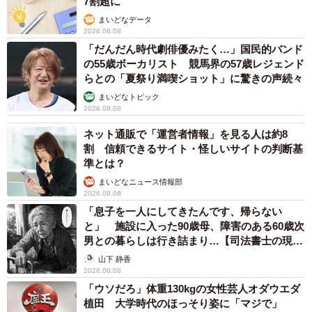
7割超に
から、作品の舞台は、“あの世”だ。
まいどなデータ
2026.08.08
「だんだん時代劇俳優みたく…」国民的バンド
例えば、『夏になったらやってくる！死神のクワガタのお
の55歳ボーカリスト 競馬界の57歳レジェンド
兄ちゃん』は拡張型心筋症という大病を患う男の子が主人
らとの「夏祭り満喫ショット」に驚きの声続々
公。外に出ることなく、静かに旅立とうとしていた男の子
まいどなトピック
がクワガタを持った死神との出会いを機に命が救われ、人
2026.08.08
生を謳歌するというストーリーだ。
ネット通販で「運営者情報」を見る人は約8
割 信頼できるサイト・怪しいサイトの判断基
準とは？
まいどなニュース情報部
2026.08.08
「息子を一人にしてきたんです、帰らない
と」 施設に入った90歳母、障害のある60歳次
男との暮らしは行き詰まり…【司法書士の現場
から】
山下 静香
2026.08.08
「ウソだろ」体重130kgの女性芸人オダウエダ
植田 大学時代のほっそり姿に「マジで」