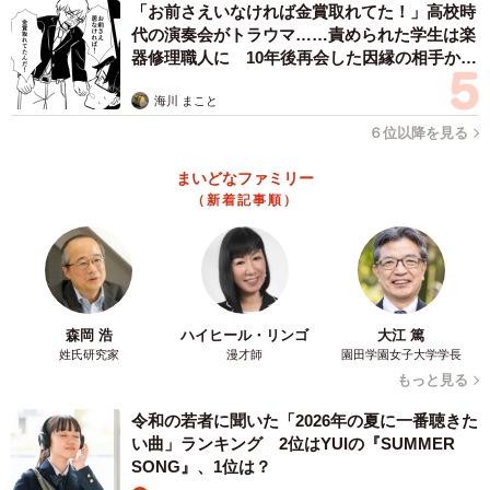
「お前さえいなければ金賞取れてた！」高校時
代の演奏会がトラウマ……責められた学生は楽
器修理職人に 10年後再会した因縁の相手から
思わぬ申し出【漫画】
海川 まこと
６位以降を見る
まいどなファミリー
（新着記事順）
森岡 浩
ハイヒール・リンゴ
大江 篤
姓氏研究家
漫才師
園田学園女子大学学長
もっと見る
3/8
令和の若者に聞いた「2026年の夏に一番聴きた
い曲」ランキング 2位はYUIの『SUMMER
現在も睡眠不足やストレスで高血圧になることがある
SONG』、1位は？