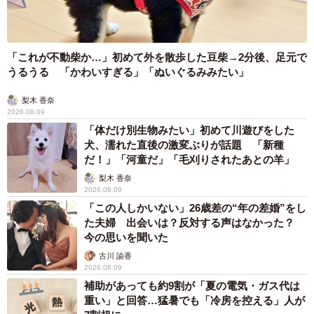
5/8
「これが不動柴か…」初めて外を散歩した豆柴→2分後、足元で
うるうる 「かわいすぎる」「ぬいぐるみみたい」
高校生の頃に描いた漫画
梨木 香奈
「コマ割りも絵柄も内容も薄っぺらく、プロを目指してい
2026.08.09
「体だけ別生物みたい」初めて川遊びをした
たとは思えない作品でしたが、その未熟な漫画が“生きる
犬、濡れた直後の激変ぶりが話題 「新種
道”へ戻してくれたんです」
だ！」「河童だ」「毛刈りされたあとの羊」
梨木 香奈
もう一度、漫画を描きたい。そう感じ、独学で漫画を勉
2026.08.09
強。2年前からSNSなどで自作漫画を配信し始めた。
「この人しかいない」26歳差の“年の差婚”をし
た夫婦 出会いは？反対する声はなかった？
今の思いを聞いた
漫画の舞台を“あの世”にしている深いワケとは？
古川 諭香
病院で働く中で多くの患者と関わり、命の尊さを痛感して
2026.08.09
補助があっても約9割が「夏の電気・ガス代は
きたとらじろうさん。現実世界で亡くなった方が助かった
重い」と回答…猛暑でも「冷房を控える」人が
り、死後に元気にしていたりする姿を描きたいという思い