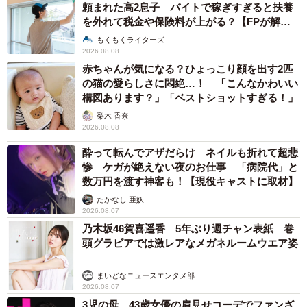
頼まれた高2息子 バイトで稼ぎすぎると扶養
を外れて税金や保険料が上がる？【FPが解
説】
もくもくライターズ
2026.08.08
赤ちゃんが気になる？ひょっこり顔を出す2匹
の猫の愛らしさに悶絶…！ 「こんなかわいい
構図あります？」「ベストショットすぎる！」
梨木 香奈
2026.08.08
酔って転んでアザだらけ ネイルも折れて超悲
惨 ケガが絶えない夜のお仕事 「病院代」と
数万円を渡す神客も！【現役キャストに取材】
たかなし 亜妖
2026.08.07
乃木坂46賀喜遥香 5年ぶり週チャン表紙 巻
頭グラビアでは激レアなメガネルームウエア姿
まいどなニュースエンタメ部
2026.08.07
3児の母 43歳女優の肩見せコーデでファンざ