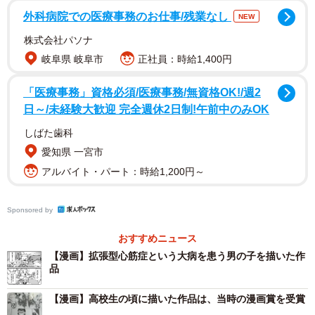
外科病院での医療事務のお仕事/残業なし
NEW
株式会社パソナ
岐阜県 岐阜市
正社員：時給1,400円
「医療事務」資格必須/医療事務/無資格OK!/週2
日～/未経験大歓迎 完全週休2日制!午前中のみOK
しばた歯科
1/8
愛知県 一宮市
アルバイト・パート：時給1,200円～
描くキャラクターからは、繊細さを感じる
Sponsored by
おすすめニュース
【漫画】拡張型心筋症という大病を患う男の子を描いた作
品
【漫画】高校生の頃に描いた作品は、当時の漫画賞を受賞