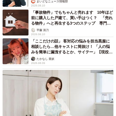
まいどなニュース情報部
次男の出産後、助産師から「病院を紹介するレベルの産後
2026.08.10
うつ」と言われたが、病院を受診することなく、次男が1歳
「事故物件」でもちゃんと売れます 10年ほど
前に購入した戸建て、買い手はつく？ 「売れ
の頃に職場復帰を果たした。
る物件」へと再生する3つのステップ 専門家
が解説
平藤 清刀
だが、復帰後は子どもの風邪で休むたびに申し訳ない気持
2026.08.10
ちでいっぱいに…。周りに頭を下げながらなんとか乗り越
「ここだけの話」 客対応の悩みを担当黒服に
相談したら…他キャストに筒抜け！ 「人の悩
えていたが、ある日、心身に異変が起きる。
みを簡単に漏洩するとか、サイテー」【現役キ
ャストに取材】
たかなし 亜妖
2026.08.09