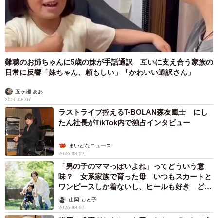
難聴のお姉ちゃんに5歳の妹が手話通訳 互いに支え合う家族の
日常に反響「妹ちゃん、頼もしい」「かわいい通訳さん」
五ヶ瀬 あお
2026.08.07
ラストライブ控えるT-BOLAN森友嵐士 にし
たん社長がTikTok内で独占インタビュー
まいどなニュース
2026.08.07
「男の子のママっぽいよね」ってどういう意
味？ 女系家族で育った母 いつもスカートと
ワンピースしか着ないし、ヒールも好き どの
へんが…
山岡 もと子
2026.08.07