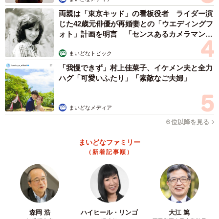
「海鮮ばらちらしボールペンです。新鮮なマグロや玉子や
両親は「東京キッド」の看板役者 ライダー演
きゅうりといった寿司ネタを、普段使いしやすいボールペ
じた42歳元俳優が再婚妻との「ウエディングフ
ォト」計画を明言 「センスあるカメラマン求
ンに詰めた人気作でした」
む」
まいどなトピック
海鮮バラちらしボールペン。
「我慢できず」村上佳菜子、イケメン夫と全力
しゃもじ(使用済み)がいい味出してる
ハグ「可愛いふたり」「素敵なご夫婦」
pic.twitter.com/nTdvJQ3c7K
まいどなメディア
— はらぺこ文鳥@ミニチュアフード (@hara_hetta0725)
６位以降を見る
January 31, 2025
いずれも1センチに満たない大きさのものとは思えない完成
まいどなファミリー
（新着記事順）
度ですが、作家さん本人も「どこからどう見ても完璧に新
鮮な甘えび」と太鼓判を押すほどの仕上がり。ボールペン
に寿司ネタを詰め込んだ作品が人気を博すなど、はらぺこ
文鳥さんの作品は食べ物のリアルさと日用品との意外な組
み合わせが持ち味のようです。GWをたっぷり使って向き合
森岡 浩
ハイヒール・リンゴ
大江 篤