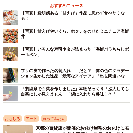
おすすめニュース
【写真】透明感ある「甘えび」作品…思わず食べたくな
る！
【写真】甘えびやいくら、ホタテをのせたミニチュア海鮮
丼
【写真】いろんな寿司ネタが詰まった「海鮮バラちらしボ
ールペン」
ブリの皮で作った名刺入れ……だと？ 体の色のグラデー
ション生かした逸品「最高なアイデア」「出世間違いな
し」
「刺繍糸で白菜を作りました」本物そっくり「拡大しても
白菜にしか見えません」「鍋に入れたら美味しそう」
1/5
おもしろ
アート
買ってみたい
一センチにも満たないのに、ピチピチでプリプリなのがよくわかる甘え
京都の百貨店が開催のお化け屋敷のお化けにモ
び（提供：はらぺこ文鳥@ミニチュアフードさん）