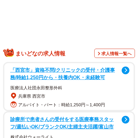
「実に鮮度良好な甘えびにしか見えない…」
「美味しそうなんだもの」
「ああ、これは口の中でとろける甘エビだわさすが」
「びっくりした〜！地面からめっちゃたくさん手が伸びて
るかと思った笑」
甘えびの大きさは指先よりもさらに小さく、とっても可愛
まいどなの求人情報
求人情報一覧へ
らしいフォルムです。さらに注目すべきは、小さくてもそ
の鮮度は抜群であることがわかるほどのクオリティ。この
「西宮市」資格不問/クリニックの受付・介護事
完成度の高さを生み出すには繊細な技術と高い観察力が求
務/時給1,250円から・扶養内OK・未経験可
められるのではないでしょうか。
医療法人社団永田整形外科
兵庫県 西宮市
アルバイト・パート：時給1,250円～1,400円
診療所で患者さんの受付をする医療事務スタッ
フ/週払いOK/ブランクOK/主婦主夫活躍/富山市
株式会社ウォーライト