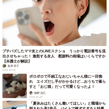
プチバズしたママ友とのLINEスクショ うっかり電話番号を流
出させちゃった！ 激怒する友人 慰謝料の相場はいくらですか
【弁護士が解説】
長澤 芳子
2026.08.08
ボロボロで不細工なおじいちゃん猫に一目惚
れ エイズだし手がかかるけど…おうちで暮ら
すと「おじ猫」だって可愛くなったよ！
鶴野 浩己
2026.08.08
「夏休みはたくさん働いてほしい」と職場から
頼まれた高2息子 バイトで稼ぎすぎると扶養