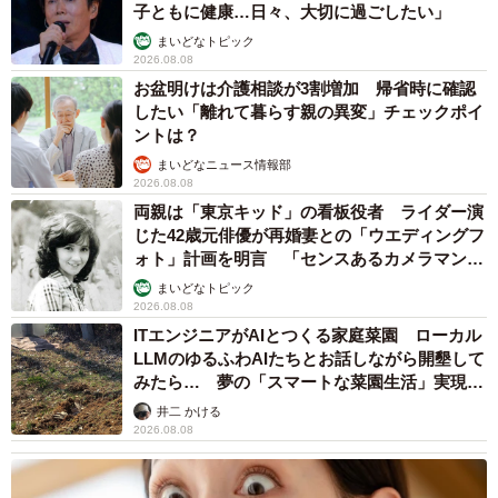
子ともに健康…日々、大切に過ごしたい」
まいどなトピック
2026.08.08
お盆明けは介護相談が3割増加 帰省時に確認
したい「離れて暮らす親の異変」チェックポイ
ントは？
まいどなニュース情報部
2026.08.08
両親は「東京キッド」の看板役者 ライダー演
じた42歳元俳優が再婚妻との「ウエディングフ
ォト」計画を明言 「センスあるカメラマン求
む」
まいどなトピック
2026.08.08
ITエンジニアがAIとつくる家庭菜園 ローカル
LLMのゆるふわAIたちとお話しながら開墾して
みたら… 夢の「スマートな菜園生活」実現な
るか
井二 かける
2026.08.08