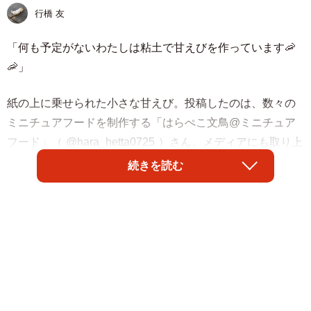
行橋 友
「何も予定がないわたしは粘土で甘えびを作っています🦐
🦐」
紙の上に乗せられた小さな甘えび。投稿したのは、数々の
ミニチュアフードを制作する「はらぺこ文鳥@ミニチュア
フード」（
@hara_hetta0725
）さん。メディアにも取り上
げられるほどの作品を多数作ってこられたミニチュアフー
続きを読む
ドの作家さんです。
そんなはらぺこ文鳥さんがゴールデンウィークに作ったの
が、今回投稿された甘えびでした。一目見ただけでは粘土
で作ったようには見えない甘えびに、称賛の声が相次ぎま
した。