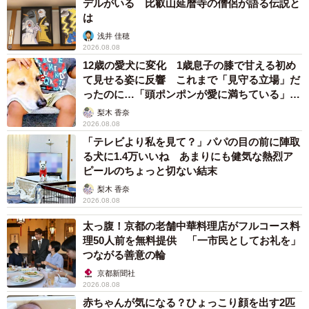
デルがいる 比叡山延暦寺の僧侶が語る伝説と
は
ーーかなり小さい作品ですが、よく粘土で作品を作られる
浅井 佳穂
のでしょうか？
2026.08.08
12歳の愛犬に変化 1歳息子の膝で甘える初め
「普段からミニチュアフード作家として、粘土で指先サイ
て見せる姿に反響 これまで「見守る立場」だ
ったのに…「頭ポンポンが愛に満ちている」
ズの食べ物を製作しています」
「尊…」
梨木 香奈
2026.08.08
ーー粘土で甘えびを作ろうと思ったのは？
「テレビより私を見て？」パパの目の前に陣取
る犬に1.4万いいね あまりにも健気な熱烈ア
「甘えびを使った新作を作ろうと考えていましたが、甘え
ピールのちょっと切ない結末
びは手間がかかり集中力も必要なのでつい先延ばしにして
梨木 香奈
2026.08.08
いました。せっかくのGWにお出かけの予定もなかったの
太っ腹！京都の老舗中華料理店がフルコース料
で、これはもう日がな一日部屋にこもって甘えび製作とじ
理50人前を無料提供 「一市民としてお礼を」
っくり向き合おうと腹を決めました」
つながる善意の輪
京都新聞社
ーー甘えびの製作工程は？
2026.08.08
赤ちゃんが気になる？ひょっこり顔を出す2匹