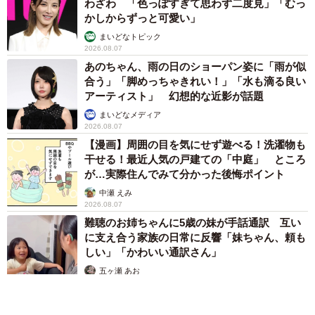
わざわ 「色っぽすぎて思わず二度見」「むっ
かしからずっと可愛い」
まいどなトピック
2026.08.07
あのちゃん、雨の日のショーパン姿に「雨が似
合う」「脚めっちゃきれい！」「水も滴る良い
アーティスト」 幻想的な近影が話題
まいどなメディア
2026.08.07
【漫画】周囲の目を気にせず遊べる！洗濯物も
干せる！最近人気の戸建ての「中庭」 ところ
が…実際住んでみて分かった後悔ポイント
中瀬 えみ
2026.08.07
難聴のお姉ちゃんに5歳の妹が手話通訳 互い
に支え合う家族の日常に反響「妹ちゃん、頼も
しい」「かわいい通訳さん」
五ヶ瀬 あお
2026.08.07