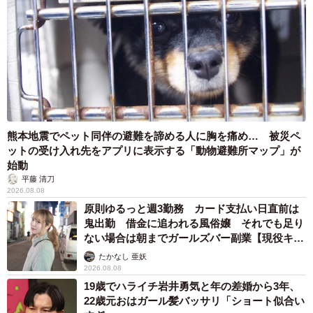
熊本地震でペット同伴の避難を諦める人に胸を痛め… 被災ペ
ットの受け入れ先をアプリに表示する「動物避難所マップ」が
始動
平藤 清刀
2026.08.08
原則ゆるっと週3勤務 カード支払い日直前は
鬼出勤 借金に追われる風俗嬢 それでも足り
ない場合は朝までガールズバー副業【現役キャ
ストに取材】
たかなし 亜妖
2026.08.08
19歳でハライチ岩井勇気と年の差婚から3年、
22歳元おはガール髪バッサリ「ショート似合い