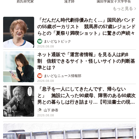
姓氏研究家
漫才師
園田学園女子大学学長
った今作もまた、多くの人の目を引く一品になったのでは
もっと見る
ないでしょうか。
「だんだん時代劇俳優みたく…」国民的バンド
の55歳ボーカリスト 競馬界の57歳レジェンド
はらぺこ文鳥さんは「これからもリアルすぎるミニチュア
らとの「夏祭り満喫ショット」に驚きの声続々
フードを追求していきます。ミニチュアフードの魅力をさ
まいどなトピック
らに多くの方に伝えられたらいいなと思います！」と話し
2026.08.08
てくれました。
ネット通販で「運営者情報」を見る人は約8
割 信頼できるサイト・怪しいサイトの判断基
準とは？
・
作品の販売、各種SNSはこちらから
まいどなニュース情報部
2026.08.08
何も予定がないわたしは粘土で甘えびを作っています🦐🦐
「息子を一人にしてきたんです、帰らない
pic.twitter.com/jQ2tKCkSiq
と」 施設に入った90歳母、障害のある60歳次
男との暮らしは行き詰まり…【司法書士の現場
から】
— はらぺこ文鳥@ミニチュアフード (@hara_hetta0725)
山下 静香
2026.08.08
May 4, 2026