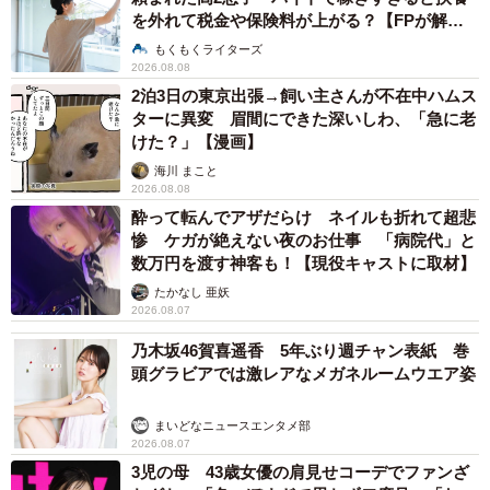
を外れて税金や保険料が上がる？【FPが解
説】
もくもくライターズ
2026.08.08
2泊3日の東京出張→飼い主さんが不在中ハムス
ターに異変 眉間にできた深いしわ、「急に老
けた？」【漫画】
海川 まこと
2026.08.08
酔って転んでアザだらけ ネイルも折れて超悲
惨 ケガが絶えない夜のお仕事 「病院代」と
数万円を渡す神客も！【現役キャストに取材】
たかなし 亜妖
2026.08.07
乃木坂46賀喜遥香 5年ぶり週チャン表紙 巻
頭グラビアでは激レアなメガネルームウエア姿
まいどなニュースエンタメ部
2026.08.07
3児の母 43歳女優の肩見せコーデでファンざ