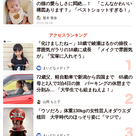
の猫の愛らしさに悶絶…！ 「こんなかわいい
「樹脂粘土を数種類ブレンドして甘えびを成形→アクリル
構図あります？」「ベストショットすぎる！」
絵の具で着色→ニスでツヤ出し」
梨木 香奈
2026.08.08
ーーこだわった点と大変だった点は？
アクセスランキング
「化けましたね～」10歳で綾瀬はるかの娘役→
「こだわった点は、透き通った身のプリプリとしたツヤ感
雰囲気ガラリの18歳に成長 「メイクで雰囲気
を出すことでした。一尾が1センチに満たないサイズの甘え
が」「宝塚に入れそう」
びをたくさん作るのは大変で骨が折れましたが、その分達
まいどなメディア
成感もありました」
72歳父、軽自動車で新潟から四国まで 65歳の
母と2人で3泊4日の旅 パーキングの休憩まで
ーー出来栄えを見て、いかがですか？
分刻み… 「大学生でも組まねえよ！」
「我ながらどこからどう見ても完璧に新鮮な甘えびだ！」
山岡 もと子
「ウソだろ」体重130kgの女性芸人オダウエダ
ーー今までに作った作品の中で、思い出に残っている作品
植田 大学時代のほっそり姿に「マジで」
は？
まいどなメディア