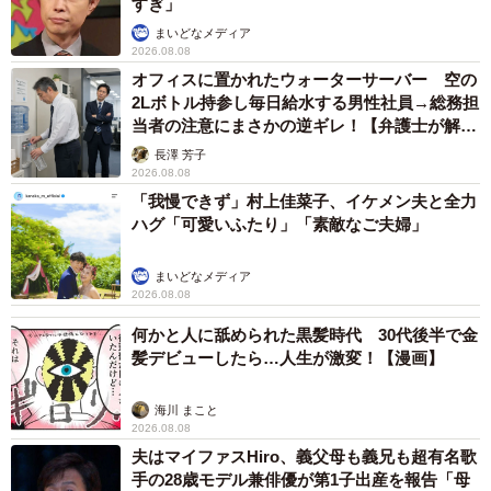
すぎ」
まいどなメディア
2026.08.08
オフィスに置かれたウォーターサーバー 空の
2Lボトル持参し毎日給水する男性社員→総務担
当者の注意にまさかの逆ギレ！【弁護士が解
説】
長澤 芳子
2026.08.08
「我慢できず」村上佳菜子、イケメン夫と全力
ハグ「可愛いふたり」「素敵なご夫婦」
まいどなメディア
2026.08.08
何かと人に舐められた黒髪時代 30代後半で金
髪デビューしたら…人生が激変！【漫画】
海川 まこと
2026.08.08
夫はマイファスHiro、義父母も義兄も超有名歌
手の28歳モデル兼俳優が第1子出産を報告「母