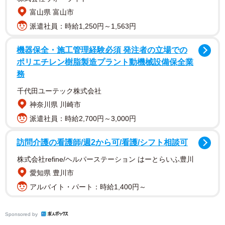
富山県 富山市
派遣社員：時給1,250円～1,563円
機器保全・施工管理経験必須 発注者の立場での
ポリエチレン樹脂製造プラント動機械設備保全業
務
予定のないGWを丸ごと充てたとは言え、ここまでの作品を
千代田ユーテック株式会社
作り出すにはかなりの労力を要したことでしょう。今回は
神奈川県 川崎市
はらぺこ文鳥さんに甘えび製作の裏側に迫るべく、様々な
派遣社員：時給2,700円～3,000円
お話を伺いました。
訪問介護の看護師/週2から可/看護/シフト相談可
株式会社refine/ヘルパーステーション はーとらいふ豊川
愛知県 豊川市
アルバイト・パート：時給1,400円～
Sponsored by