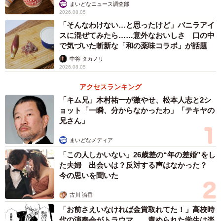
キビと月の畑：上手にチューチュー吸って食べていまし
いいね
まいどなニュース調査部
2026.08.05
た！吸っているうちに竹の皮がピンク色に染まってくる様
「そんなわけない…と思ったけど」バニラアイ
子も楽しかったようです。今ではたまに自分から「食べた
スに混ぜてみたら……意外なおいしさ 口の中
い」と言ってきますよ。
で気づいた斬新な「和の薬味コラボ」が話題
中将 タカノリ
――今の時代にこの味を伝えていくことについて、どう感
2026.08.05
じていますか。
アクセスランキング
「キム兄」木村祐一が激やせ、松本人志と2シ
キビと月の畑： 自分の子どもたちが美味しいと言って食べ
ョット「一瞬、分からなかったわ」「テキヤの
兄さん」
てくれるのを見ると、こうして素朴な伝統が続いていくの
は素敵だなと感じます。
まいどなメディア
「この人しかいない」26歳差の“年の差婚”をし
◇ ◇
た夫婦 出会いは？反対する声はなかった？
今の思いを聞いた
投稿には「自分も子どもの頃に吸っていた！」「ピンク色
古川 諭香
になるのが不思議で面白かった」といった、同郷の人々か
「お前さえいなければ金賞取れてた！」高校時
らの熱い共感コメントが相次いでいる。かつての日常だっ
代の演奏会がトラウマ……責められた学生は楽