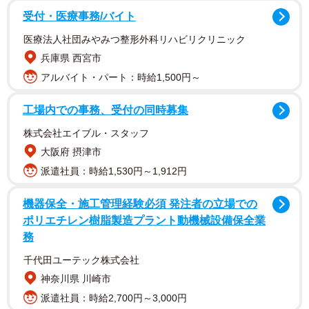
受付・医療事務/バイト
医療法人社団みやみつ整形外科リハビリクリニック
兵庫県 西宮市
アルバイト・パート：時給1,500円～
工場内での事務、受付の同時募集
株式会社エイブル・スタッフ
大阪府 摂津市
チューチュー梅とは、生タケノコを調理する際に出る皮を
派遣社員：時給1,530円～1,912円
利用した、昔ながらの知恵が詰まったおやつ。タケノコの
機器保全・施工管理経験必須 発注者の立場での
皮で梅干しを包み、その角から「チューチュー」と吸うよ
ポリエチレン樹脂製造プラント動機械設備保全業
うにして楽しむのが特徴で、梅がなぜか甘くまろやかに変
務
化し、竹の皮の爽やかな香りとともに、少しずつ味わうこ
千代田ユーテック株式会社
とができる。この不思議なおやつについて、自身の体験を
神奈川県 川崎市
投稿した
「キビと月の畑」さん
（@kibi_tsuki）に詳しい
派遣社員：時給2,700円～3,000円
話を聞いた。