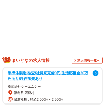
まいどなの求人情報
求人情報一覧へ
半導体製造/検査/社員寮完備0円/生活応援金30万
1/2
円あり/赴任旅費あり
株式会社シーエムシー
「懐かしい！」宇都宮の田舎で愛された、初夏限定の素朴な味わい
福島県 西郷村
派遣社員：時給2,000円～2,500円