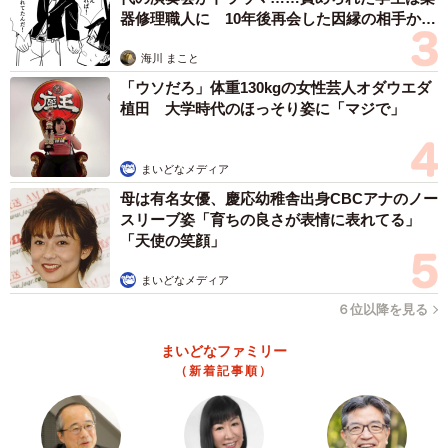
た「竹林の恵み」は、時代を超えて令和の子どもたちの心
器修理職人に 10年後再会した因縁の相手から
思わぬ申し出【漫画】
も、ほっこりピンク色に染めているようだ。
海川 まこと
「ウソだろ」体重130kgの女性芸人オダウエダ
きびと月の畑さん
植田 大学時代のほっそり姿に「マジで」
https://x.com/kibi_tsuki
まいどなメディア
チューチュー梅、知ってますか？
母は有名女優、慶応幼稚舎出身CBCアナのノー
筍の皮に梅干しを包んで吸うと、酸っぱい梅干しも、なぜ
スリーブ姿「育ちの良さが表情に表れてる」
か柔らかい甘さに変わる。昔ながらの素朴なおやつです。
「天使の笑顔」
pic.twitter.com/GvxoMdiVCI
まいどなメディア
— きびと月の畑 (@kibi_tsuki)
April 25, 2026
６位以降を見る
まいどなファミリー
（新着記事順）