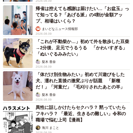
2026.08.09
帰省は控えても感謝は届けたい…「お盆玉」っ
て知ってる？「あげる派」の4割が金額アッ
プ、相場はいくら？
まいどなニュース情報部
2026.08.09
「これが不動柴か…」初めて外を散歩した豆柴
→2分後、足元でうるうる 「かわいすぎる」
「ぬいぐるみみたい」
梨木 香奈
2026.08.09
「体だけ別生物みたい」初めて川遊びをした
犬、濡れた直後の激変ぶりが話題 「新種
だ！」「河童だ」「毛刈りされたあとの羊」
梨木 香奈
2026.08.09
異性に話しかけたらセクハラ？ 黙っていたら
フキハラ？ 「最近、生きるの難しい」令和の
職場で悩む上司【漫画】
海川 まこと
2026.08.09