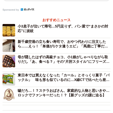
Sponsored by
おすすめニュース
小3息子が泣いて帰宅…5円足りず、パン屋で“まさかの対
応”に波紋
新千歳空港の立ち食い寿司で、おやつ代わりに注文した
ら……えっ！「単価が1ケタ違うエビ」「馬鹿に丁寧だな
と思ったら」
母が隠したはずの高級チョコ、小1娘がしゃべりながら取
りだし「あ、食べる？」その“片肘スタイル”にフリーズ
「なんで？」
東日本では買えなくなった「カール」とそっくり菓子「パ
ックル」 味も形も似ているのに…X線CTで比べたら差が
くっきり
嘘だろ…！？ステラおばさん、家庭的な人物と思いきや…
ロックでファンキーだった！？【新グッズの謎に迫る】