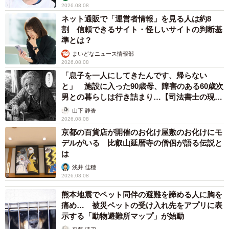
2026.08.08
ネット通販で「運営者情報」を見る人は約8
割 信頼できるサイト・怪しいサイトの判断基
準とは？
まいどなニュース情報部
2026.08.08
「息子を一人にしてきたんです、帰らない
と」 施設に入った90歳母、障害のある60歳次
男との暮らしは行き詰まり…【司法書士の現場
から】
山下 静香
2026.08.08
京都の百貨店が開催のお化け屋敷のお化けにモ
デルがいる 比叡山延暦寺の僧侶が語る伝説と
は
浅井 佳穂
2026.08.08
熊本地震でペット同伴の避難を諦める人に胸を
痛め… 被災ペットの受け入れ先をアプリに表
示する「動物避難所マップ」が始動