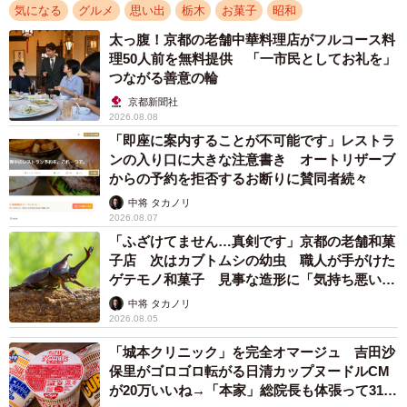
気になる
グルメ
思い出
栃木
お菓子
昭和
太っ腹！京都の老舗中華料理店がフルコース料
理50人前を無料提供 「一市民としてお礼を」
つながる善意の輪
京都新聞社
2/2
2026.08.08
「即座に案内することが不可能です」レストラ
「チューチュー梅」とは？ 竹と梅が織りなす魔法
ンの入り口に大きな注意書き オートリザーブ
からの予約を拒否するお断りに賛同者続々
――キビと月の畑さんにとってチューチュー梅とは？
中将 タカノリ
2026.08.07
キビと月の畑： 30年ほど前、宇都宮の北の田舎の方では当
「ふざけてません…真剣です」京都の老舗和菓
子店 次はカブトムシの幼虫 職人が手がけた
たり前のように食べられていました。田舎には日常的に竹
ゲテモノ和菓子 見事な造形に「気持ち悪いく
林があったので、とても身近なおやつでした。
らいリアル」
中将 タカノリ
2026.08.05
――今回、お子さんと一緒に楽しまれたそうですが、反応
「城本クリニック」を完全オマージュ 吉田沙
は？
保里がゴロゴロ転がる日清カップヌードルCM
が20万いいね→「本家」総院長も体張って31万