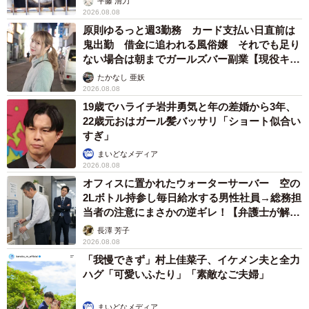
平藤 清刀
2026.08.08
原則ゆるっと週3勤務 カード支払い日直前は
鬼出勤 借金に追われる風俗嬢 それでも足り
ない場合は朝までガールズバー副業【現役キャ
ストに取材】
たかなし 亜妖
2026.08.08
19歳でハライチ岩井勇気と年の差婚から3年、
22歳元おはガール髪バッサリ「ショート似合い
すぎ」
まいどなメディア
2026.08.08
オフィスに置かれたウォーターサーバー 空の
2Lボトル持参し毎日給水する男性社員→総務担
当者の注意にまさかの逆ギレ！【弁護士が解
説】
長澤 芳子
2026.08.08
「我慢できず」村上佳菜子、イケメン夫と全力
ハグ「可愛いふたり」「素敵なご夫婦」
まいどなメディア