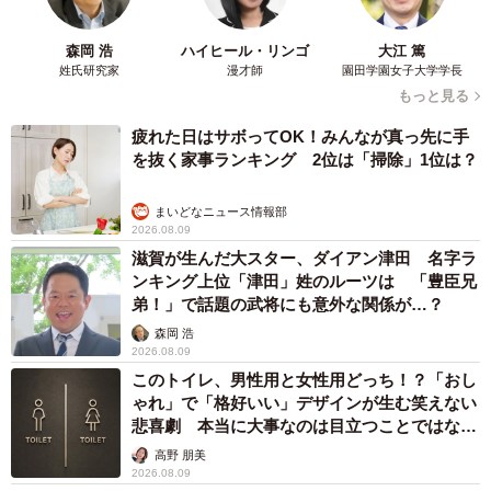
森岡 浩
ハイヒール・リンゴ
大江 篤
姓氏研究家
漫才師
園田学園女子大学学長
もっと見る
疲れた日はサボってOK！みんなが真っ先に手
を抜く家事ランキング 2位は「掃除」1位は？
まいどなニュース情報部
2026.08.09
滋賀が生んだ大スター、ダイアン津田 名字ラ
ンキング上位「津田」姓のルーツは 「豊臣兄
弟！」で話題の武将にも意外な関係が…？
森岡 浩
2026.08.09
このトイレ、男性用と女性用どっち！？「おし
ゃれ」で「格好いい」デザインが生む笑えない
悲喜劇 本当に大事なのは目立つことではな
く…
高野 朋美
2026.08.09