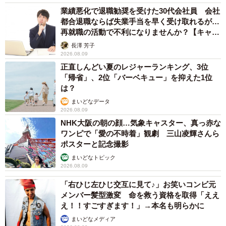
業績悪化で退職勧奨を受けた30代会社員 会社
都合退職ならば失業手当を早く受け取れるが…
再就職の活動で不利になりませんか？【キャリ
アカウンセラーが解説】
長澤 芳子
2026.08.09
正直しんどい夏のレジャーランキング、3位
「帰省」、2位「バーベキュー」を抑えた1位
は？
まいどなデータ
2026.08.09
NHK大阪の朝の顔…気象キャスター、真っ赤な
ワンピで「愛の不時着」観劇 三山凌輝さんら
ポスターと記念撮影
まいどなトピック
2026.08.09
「右ひじ左ひじ交互に見て♪」お笑いコンビ元
メンバー髪型激変 命を救う資格を取得「ええ
え！！すごすぎます！」→本名も明らかに
まいどなメディア