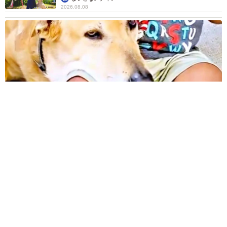
2026.08.08
12歳の愛犬に変化 1歳息子の膝で甘える初めて見せる姿に反
響 これまで「見守る立場」だったのに…「頭ポンポンが愛に
満ちている」「尊…」
梨木 香奈
2026.08.08
何かと人に舐められた黒髪時代 30代後半で金
髪デビューしたら…人生が激変！【漫画】