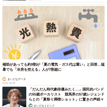
補助があっても約9割が「夏の電気・ガス代は重い」と回答…猛
暑でも「冷房を控える」人が7割超に
まいどなデータ
2026.08.08
「だんだん時代劇俳優みたく…」国民的バンド
の55歳ボーカリスト 競馬界の57歳レジェンド
らとの「夏祭り満喫ショット」に驚きの声続々
まいどなトピック