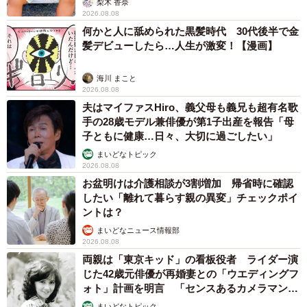
梨木 香奈
2026.08.08
何かと人に舐められた黒髪時代 30代後半で金
髪デビューしたら…人生が激変！【漫画】
海川 まこと
2026.08.08
夫はマイファスHiro、義父母も義兄も超有名歌
手の28歳モデル兼俳優が第1子出産を報告「母
子ともに健康…日々、大切に過ごしたい」
まいどなトピック
2026.08.08
お盆明けは介護相談が3割増加 帰省時に確認
したい「離れて暮らす親の異変」チェックポイ
ントは？
まいどなニュース情報部
2026.08.08
両親は「東京キッド」の看板役者 ライダー演
じた42歳元俳優が再婚妻との「ウエディングフ
ォト」計画を明言 「センスあるカメラマン求
む」
まいどなトピック