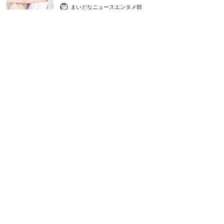
まいどなニュースエンタメ部
2026.08.07
3児の母 43歳女優の肩見せコーデでファンざわざわ 「色っ
ぽすぎて思わず二度見」「むっかしからずっと可愛い」
まいどなトピック
2026.08.07
あのちゃん、雨の日のショーパン姿に「雨が似
合う」「脚めっちゃきれい！」「水も滴る良い
アーティスト」 幻想的な近影が話題