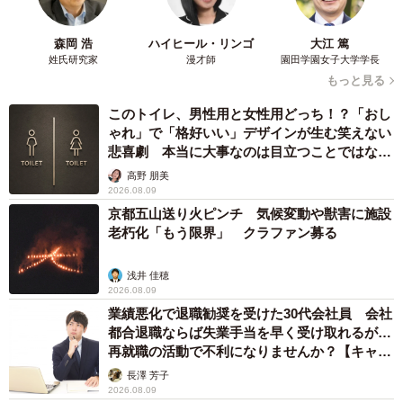
森岡 浩
ハイヒール・リンゴ
大江 篤
姓氏研究家
漫才師
園田学園女子大学学長
もっと見る
このトイレ、男性用と女性用どっち！？「おし
ゃれ」で「格好いい」デザインが生む笑えない
悲喜劇 本当に大事なのは目立つことではな
く…
高野 朋美
2026.08.09
京都五山送り火ピンチ 気候変動や獣害に施設
老朽化「もう限界」 クラファン募る
浅井 佳穂
2026.08.09
業績悪化で退職勧奨を受けた30代会社員 会社
都合退職ならば失業手当を早く受け取れるが…
再就職の活動で不利になりませんか？【キャリ
アカウンセラーが解説】
長澤 芳子
2026.08.09