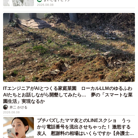
2026.08.08
ITエンジニアがAIとつくる家庭菜園 ローカルLLMのゆるふわ
AIたちとお話しながら開墾してみたら… 夢の「スマートな菜
園生活」実現なるか
井二 かける
2026.08.08
プチバズしたママ友とのLINEスクショ うっ
かり電話番号を流出させちゃった！ 激怒する
友人 慰謝料の相場はいくらですか【弁護士が