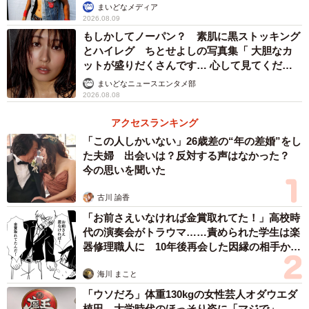
まいどなメディア
2026.08.09
もしかしてノーパン？ 素肌に黒ストッキング
とハイレグ ちとせよしの写真集「 大胆なカ
ットが盛りだくさんです… 心して見てくださ
い」
まいどなニュースエンタメ部
2026.08.08
アクセスランキング
「この人しかいない」26歳差の“年の差婚”をし
た夫婦 出会いは？反対する声はなかった？
今の思いを聞いた
古川 諭香
「お前さえいなければ金賞取れてた！」高校時
代の演奏会がトラウマ……責められた学生は楽
器修理職人に 10年後再会した因縁の相手から
思わぬ申し出【漫画】
海川 まこと
「ウソだろ」体重130kgの女性芸人オダウエダ
植田 大学時代のほっそり姿に「マジで」