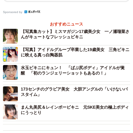
Sponsored by
おすすめニュース
【写真集カット】ミスマガジン17歳美少女 一ノ瀬瑠菜さ
んがキュートなフレッシュビキニ
【写真】アイドルグループ卒業した19歳美女 三角ビキニ
に映える真っ白陶器肌
水玉ビキニにキュン！ 「ばぶ尻ボディ」アイドルが覚
醒 「初のランジェリーショットもあるの！」
173センチのグラビア美女 大胆アングルの「いけないバ
スタイム」
まん丸美尻＆レインボービキニ 元SKE美女の極上ボディ
にうっとり