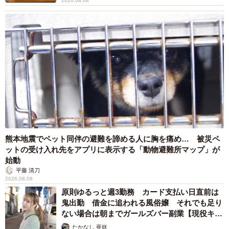
2026.08.08
熊本地震でペット同伴の避難を諦める人に胸を痛め… 被災ペ
ットの受け入れ先をアプリに表示する「動物避難所マップ」が
始動
平藤 清刀
2026.08.08
原則ゆるっと週3勤務 カード支払い日直前は
鬼出勤 借金に追われる風俗嬢 それでも足り
ない場合は朝までガールズバー副業【現役キャ
ストに取材】
たかなし 亜妖