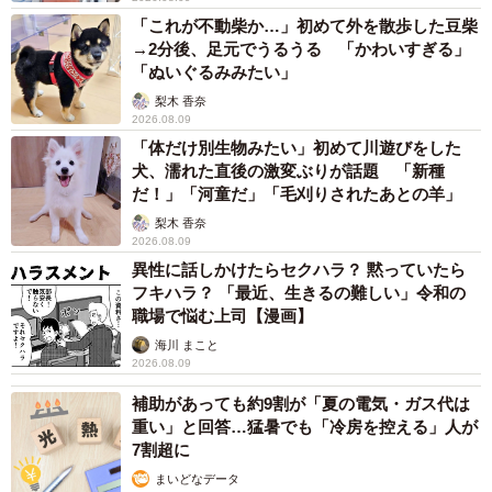
「これが不動柴か…」初めて外を散歩した豆柴
→2分後、足元でうるうる 「かわいすぎる」
「ぬいぐるみみたい」
梨木 香奈
2026.08.09
「体だけ別生物みたい」初めて川遊びをした
犬、濡れた直後の激変ぶりが話題 「新種
だ！」「河童だ」「毛刈りされたあとの羊」
梨木 香奈
2026.08.09
異性に話しかけたらセクハラ？ 黙っていたら
フキハラ？ 「最近、生きるの難しい」令和の
職場で悩む上司【漫画】
海川 まこと
2026.08.09
補助があっても約9割が「夏の電気・ガス代は
重い」と回答…猛暑でも「冷房を控える」人が
7割超に
まいどなデータ