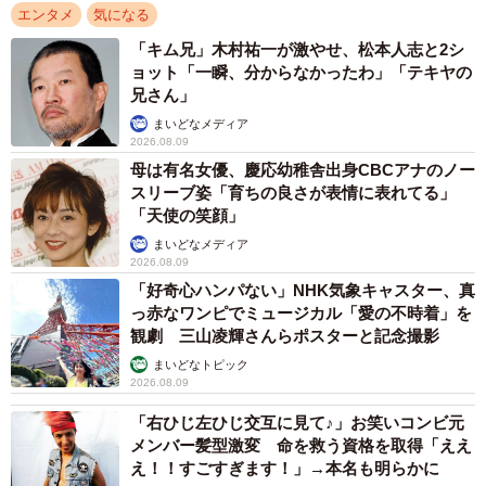
エンタメ
気になる
「キム兄」木村祐一が激やせ、松本人志と2シ
ョット「一瞬、分からなかったわ」「テキヤの
兄さん」
まいどなメディア
2026.08.09
母は有名女優、慶応幼稚舎出身CBCアナのノー
スリーブ姿「育ちの良さが表情に表れてる」
「天使の笑顔」
まいどなメディア
2026.08.09
「好奇心ハンパない」NHK気象キャスター、真
っ赤なワンピでミュージカル「愛の不時着」を
観劇 三山凌輝さんらポスターと記念撮影
まいどなトピック
2026.08.09
「右ひじ左ひじ交互に見て♪」お笑いコンビ元
メンバー髪型激変 命を救う資格を取得「ええ
え！！すごすぎます！」→本名も明らかに