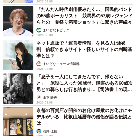
2026.08.08
「だんだん時代劇俳優みたく…」国民的バンド
の55歳ボーカリスト 競馬界の57歳レジェンド
らとの「夏祭り満喫ショット」に驚きの声続々
まいどなトピック
2026.08.08
ネット通販で「運営者情報」を見る人は約8
割 信頼できるサイト・怪しいサイトの判断基
準とは？
まいどなニュース情報部
2026.08.08
「息子を一人にしてきたんです、帰らない
と」 施設に入った90歳母、障害のある60歳次
男との暮らしは行き詰まり…【司法書士の現場
から】
山下 静香
2026.08.08
京都の百貨店が開催のお化け屋敷のお化けにモ
デルがいる 比叡山延暦寺の僧侶が語る伝説と
は
浅井 佳穂