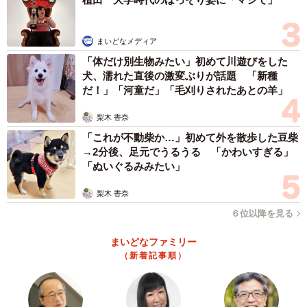
まいどなメディア
「体だけ別生物みたい」初めて川遊びをした
犬、濡れた直後の激変ぶりが話題 「新種
だ！」「河童だ」「毛刈りされたあとの羊」
梨木 香奈
「これが不動柴か…」初めて外を散歩した豆柴
→2分後、足元でうるうる 「かわいすぎる」
「ぬいぐるみみたい」
梨木 香奈
６位以降を見る
まいどなファミリー
（新着記事順）