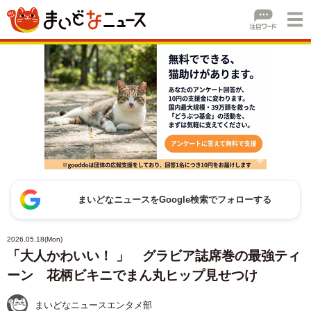
まいどなニュースをGoogle検索でフォローする
2026.05.18(Mon)
「大人かわいい！ 」 グラビア誌席巻の最強ティ
ーン 花柄ビキニでまん丸ヒップ見せつけ
まいどなニュースエンタメ部