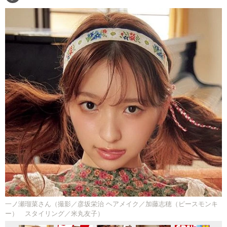
一ノ瀬瑠菜さん（撮影／彦坂栄治 ヘアメイク／加藤志穂（ピースモンキ
ー） スタイリング／米丸友子）