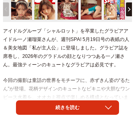
アイドルグループ「シャルロット」を卒業したグラビアア
イドル一ノ瀬瑠菜さんが、週刊SPA! 5月19日号の表紙の人
＆美女地図「私が主人公」に登場しました。グラビア誌を
席巻し、2026年のグラドルの顔となりつつある一ノ瀬さ
ん。最強ティーンのキュートなグラビアは必見です。
今回の撮影は童話の世界をモチーフに、赤ずきん姿の“るた
ん”が登場。花柄デザインのキュートなビキニや大胆なワン
ピース水着を、オオカミ視点で楽しめる構成となっていま
す。（撮影／彦坂栄治 ヘアメイク／加藤志穂（ピースモン
続きを読む
キー） スタイリング／米丸友子）
一ノ瀬さんはXで「大人かわいい！ セクシーるたん！！ 沢