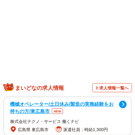
山見てください〜！！」と投稿。撮影時の画像などを公開
しています。
【一ノ瀬瑠菜さんプロフィル】
2007年2月26日生まれ、埼玉県出身。身長163cm。ミスマ
ガジン2023の読者特別賞を受賞。各誌のグラビアを席巻
し、2025年にファースト写真集を発売。アイドルグループ
「シャルロット」のセンターとして活動し、2026年 2 月に
卒業。公式Ｘ：＠ichinose_luna 公式Instagram：
@ichinose_2266
まいどなの求人情報
求人情報一覧へ
機械オペレーター/土日休み/製造の実務経験をお
持ちの方/東広島市
NEW
株式会社テクノ・サービス 働くナビ
広島県 東広島市
派遣社員：時給1,300円