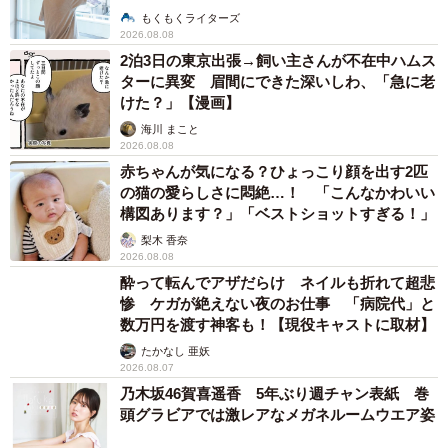
説】
もくもくライターズ
2026.08.08
2泊3日の東京出張→飼い主さんが不在中ハムス
ターに異変 眉間にできた深いしわ、「急に老
けた？」【漫画】
海川 まこと
2026.08.08
赤ちゃんが気になる？ひょっこり顔を出す2匹
の猫の愛らしさに悶絶…！ 「こんなかわいい
構図あります？」「ベストショットすぎる！」
梨木 香奈
2026.08.08
酔って転んでアザだらけ ネイルも折れて超悲
惨 ケガが絶えない夜のお仕事 「病院代」と
数万円を渡す神客も！【現役キャストに取材】
たかなし 亜妖
2026.08.07
乃木坂46賀喜遥香 5年ぶり週チャン表紙 巻
頭グラビアでは激レアなメガネルームウエア姿