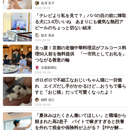
解説】
長澤 芳子
2026.08.08
「テレビより私を見て？」パパの目の前に陣取
る犬に1.4万いいね あまりにも健気な熱烈ア
ピールのちょっと切ない結末
梨木 香奈
2026.08.08
太っ腹！京都の老舗中華料理店がフルコース料
理50人前を無料提供 「一市民としてお礼を」
つながる善意の輪
京都新聞社
2026.08.08
ボロボロで不細工なおじいちゃん猫に一目惚
れ エイズだし手がかかるけど…おうちで暮ら
すと「おじ猫」だって可愛くなったよ！
鶴野 浩己
2026.08.08
「夏休みはたくさん働いてほしい」と職場から
頼まれた高2息子 バイトで稼ぎすぎると扶養
を外れて税金や保険料が上がる？【FPが解