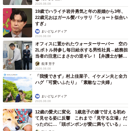
2026.08.08
19歳でハライチ岩井勇気と年の差婚から3年、
22歳元おはガール髪バッサリ「ショート似合い
すぎ」
まいどなメディア
2026.08.08
オフィスに置かれたウォーターサーバー 空の
2Lボトル持参し毎日給水する男性社員→総務担
当者の注意にまさかの逆ギレ！【弁護士が解
説】
長澤 芳子
2026.08.08
「我慢できず」村上佳菜子、イケメン夫と全力
ハグ「可愛いふたり」「素敵なご夫婦」
まいどなメディア
2026.08.08
12歳の愛犬に変化 1歳息子の膝で甘える初め
て見せる姿に反響 これまで「見守る立場」だ
ったのに…「頭ポンポンが愛に満ちている」
「尊…」