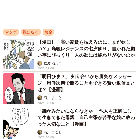
マンガ
気になる
お金
【漫画】「高い家賃を払えるのに、まだ欲し
い？」高級レジデンスの七夕飾り、書かれた願
い事にびっくり 人の欲には終わりがないのか
松波 穂乃圭
2026.08.06
「明日ひま？」 知り合いから唐突なメッセー
2/6
ジ 用件次第で断ることもできる賢い返信文と
は？【漫画】
聞いてないよ
海川 まこと
2026.08.06
違和感は、会費の支払いでも続きました。
「誰かみたいにならなきゃ」 他人を正解にし
て生きてきた母親 自己主張が苦手な娘に教わ
今回の幹事だったYさんとは、普段からPayPayで送金し合
った大切なこと【漫画】
う関係だったため、Sさんは特に確認せず、いつもの感覚で
海川 まこと
2026.08.06
「PayPayで送りますね」と伝えました。しかし返ってきた
のは、予想外のメッセージでした。
「PayPayは困るので、会社宛てに現金書留で送ってくださ