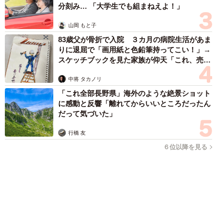
りに退屈で「画用紙と色鉛筆持ってこい！」→
いきます。
スケッチブックを見た家族が仰天「これ、売れ
ますよ…」
善意で動いた人ほど、その場の空気を乱したくなくて言い
中将 タカノリ
出せず、結果として損を抱え込んでしまう。
「これ全部長野県」海外のような絶景ショット
に感動と反響「離れてからいいところだったん
だって気づいた」
職場のお祝い会の裏で起きていたのは、そんな静かな疲弊
だったのかもしれません。
行橋 友
６位以降を見る