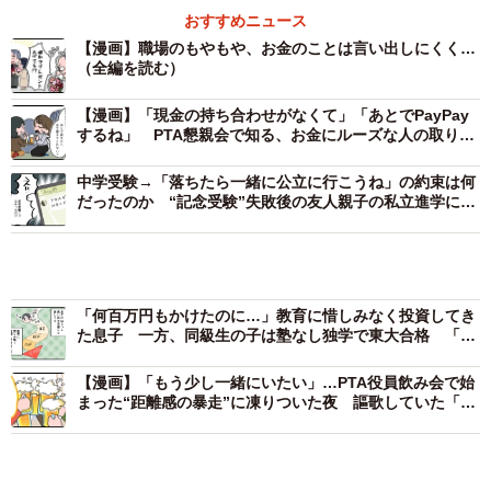
おすすめニュース
【漫画】職場のもやもや、お金のことは言い出しにくく…
結果として、「あれ、Sさんは花束だけなんだ」という空気
（全編を読む）
がうっすら漂い、なぜか代表して動いた本人だけが気まず
い立場になってしまったそうです。
【漫画】「現金の持ち合わせがなくて」「あとでPayPay
するね」 PTA懇親会で知る、お金にルーズな人の取り扱
い説明書
精算の空気が消えたまま、誰も花代に触れない
中学受験→「落ちたら一緒に公立に行こうね」の約束は何
だったのか “記念受験”失敗後の友人親子の私立進学にモ
さらに困ったのは、その後でした。
ヤモヤする
「何百万円もかけたのに…」教育に惜しみなく投資してき
本来であれば、立て替えた花束代を参加者で割り勘にする
た息子 一方、同級生の子は塾なし独学で東大合格 「正
流れになるはずでした。しかし会は進み、写真撮影や歓談
解」はないがモヤモヤする！
が続く中、誰も花代の話をしません。
【漫画】「もう少し一緒にいたい」…PTA役員飲み会で始
まった“距離感の暴走”に凍りついた夜 謳歌していた「第
二の青春」が崩れる時
「後でまとめるのかな」と思っていたSさんでしたが、結局
そのまま解散。
LINEグループでも感想や写真ばかりが投稿され、肝心の精