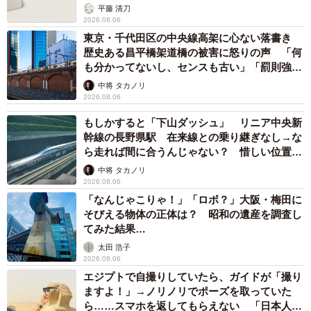
して」
中将 タカノリ
2026.08.06
もしかすると「下山ダッシュ」 リニア中央新
幹線の長野県駅 在来線との乗り継ぎなし→な
ら走れば間に合うんじゃない？ 惜しい位置関
係が反響
中将 タカノリ
2026.08.06
「なんじゃこりゃ！」「ロボ？」大阪・梅田に
そびえる物体の正体は？ 昭和の遺産を調査し
てみた結果…
太田 浩子
2026.08.06
エジプトで自撮りしていたら、ガイドが「撮り
ますよ！」→ノリノリでポーズを取っていた
ら……スマホを返してもらえない 「日本人は
カモ代表かも」「私は6時間で3万円払った」
宮前 晶子
2026.08.06
「LINEのQRコードを添付して」社長をかたる
詐欺メール続々 社員を個人アカウントへ誘導