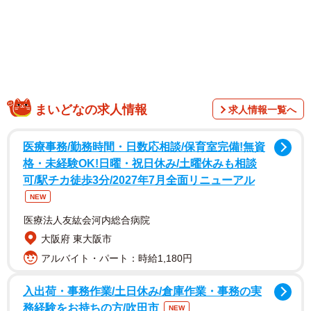
1/6
みんなで花束を贈るはずでしたよね…
発端は、「みんなで花束を贈ろう」という自然な流れでし
まいどなの求人情報
求人情報一覧へ
た。誰かがやらなければ進まないため、Sさんが代表して花
束を手配しました。予算や渡すタイミングまで考え、当日
医療事務/勤務時間・日数応相談/保育室完備!無資
格・未経験OK!日曜・祝日休み/土曜休みも相談
は花束を持って会場へ向かったといいます。
可/駅チカ徒歩3分/2027年7月全面リニューアル
NEW
医療法人友紘会河内総合病院
大阪府 東大阪市
アルバイト・パート：時給1,180円
入出荷・事務作業/土日休み/倉庫作業・事務の実
務経験をお持ちの方/吹田市
NEW