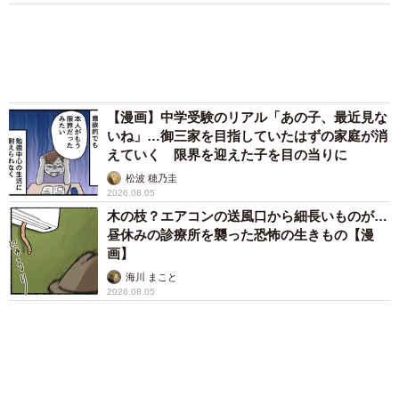
い」
【漫画】中学受験のリアル「あの子、最近見な
いね」…御三家を目指していたはずの家庭が消
最初は冗談かと思ったそうです。
えていく 限界を迎えた子を目の当りに
松波 穂乃圭
当日、会費を現金で集めるという説明は受けておらず 、事
2026.08.05
木の枝？エアコンの送風口から細長いものが…
前連絡もありませんでした。Sさんは銀行振込を提案しまし
昼休みの診療所を襲った恐怖の生きもの【漫
たが、「口座情報をLINEに載せたくない」と断られたとい
画】
います。
海川 まこと
2026.08.05
その結果、残された選択肢は現金書留だけでした。
封筒代や郵送手数料まで考えると、「なぜこちらが追加負
担をしなければならないのか」という疑問が頭を離れなか
ったそうです。
ただ、その一方で、自分はまだ花束代を回収できていませ
ん。