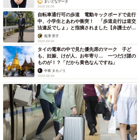
説】
長澤 芳子
2026.08.06
タイの電車の中で見た優先席のマーク 子ど
も、妊娠、けが人、お年寄り… 一つだけ謎の
ものが！？「だから黄色なんですね」
中将 タカノリ
2026.08.06
【物価高が直撃】お盆帰省「予定なし」が約半数 新幹線・高
速バスの「使い分け」が鮮明に