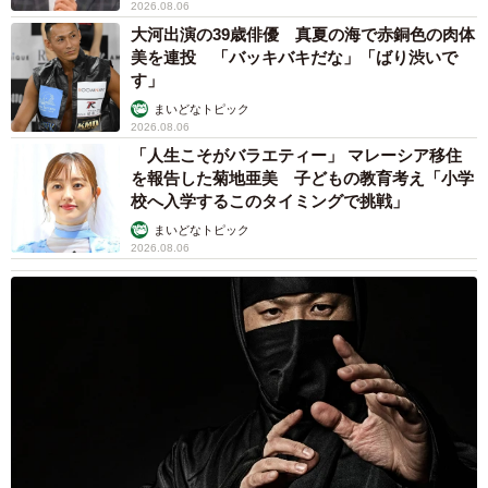
2026.08.06
「人生こそがバラエティー」 マレーシア移住
を報告した菊地亜美 子どもの教育考え「小学
校へ入学するこのタイミングで挑戦」
まいどなトピック
2026.08.06
京都駅をぶらぶら→ホームの隅に何やら「ドロン」のポーズを
する忍者 この暑い中いったいなぜ？ 近づいてみたら…
「見つかるなんて未熟」