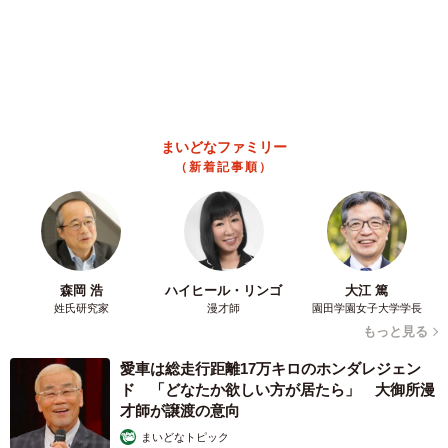
まいどなファミリー
（新着記事順）
森岡 浩
ハイヒール・リンゴ
大江 篤
姓氏研究家
漫才師
園田学園女子大学学長
もっと見る
愛車は総走行距離17万キロのホンダレジェン
ド 「どなたか欲しい方が居たら」 大御所漫
才師が譲渡の意向
まいどなトピック
2026.08.06
大河出演の39歳俳優 真夏の海で赤銅色の肉体
美を連投 「バッキバキだな」「ばり渋いで
す」
まいどなトピック