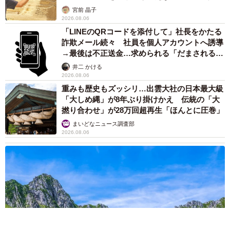
→最後は不正送金…求められる「だまされる前
提」の対策
井二 かける
2026.08.06
重みも歴史もズッシリ…出雲大社の日本最大級
「大しめ縄」が8年ぶり掛けかえ 伝統の「大
撚り合わせ」が28万回超再生「ほんとに圧巻」
まいどなニュース調査部
2026.08.06
「これ全部長野県」海外のような絶景ショットに感動と反響