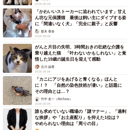
梨木 香奈
2026.08.06
がんと片目の失明、3時間おきの壮絶な介護を
乗り越えた猫 「叶わないかもしれない」と覚
悟した19歳の誕生日を迎えて感動
古川 諭香
2026.08.06
「カニにアジをあげると青くなる」ほんと
に！？ 「自然の染色技術が凄い」と話題に
その理由とは…？
竹中 友一（RinToris）
2026.08.06
誰も求めていない職場の「謎マナー」、「過剰
な挨拶」や「お土産配り」を抑えた1位は？
やめられない理由は「周りの目」
まいどなデータ
2026.08.06
自転車通行可の歩道 電動キックボードで走行
中、小学生とあわや衝突！ 「歩道走行は道交
法違反でしょ」と指摘されました【弁護士が解