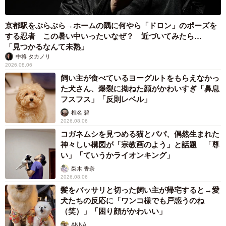
中将 タカノリ
2026.08.06
飼い主が食べているヨーグルトをもらえなかっ
た犬さん、爆裂に拗ねた顔がかわいすぎ「鼻息
フスフス」「反則レベル」
椎名 碧
2026.08.06
コガネムシを見つめる猫とパパ、偶然生まれた
神々しい構図が「宗教画のよう」と話題 「尊
い」「ていうかライオンキング」
梨木 香奈
2026.08.06
髪をバッサリと切った飼い主が帰宅すると→愛
犬たちの反応に「ワンコ様でも戸惑うのね
（笑）」「困り顔がかわいい」
ANNA
2026.08.06
「かわいいストーカーに追われています」甘え
ん坊な元保護猫 最後は飼い主にダイブする姿
に「間違いなく犬」「完全に親子」と反響