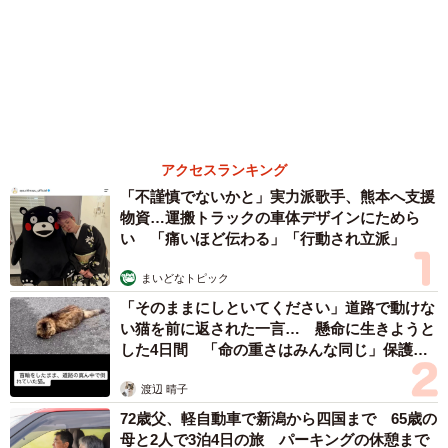
「ここで強く言ったら、花代の話もしづらくなる」
アクセスランキング
そう考えるうちに、何も言えなくなっていったといいま
「不謹慎でないかと」実力派歌手、熊本へ支援
物資…運搬トラックの車体デザインにためら
す。
い 「痛いほど伝わる」「行動され立派」
細かいお金より気になった、人間関係の温度差
まいどなトピック
「そのままにしといてください」道路で動けな
後になって振り返ると、Sさんの中に残ったのは金額そのも
い猫を前に返された一言… 懸命に生きようと
のより、「なぜこんなに話が噛み合わなかったのか」とい
した4日間 「命の重さはみんな同じ」保護団
う感覚だったそうです。
体代表の訴え
渡辺 晴子
72歳父、軽自動車で新潟から四国まで 65歳の
共有されていなかったプレゼント事情。突然指定された現
母と2人で3泊4日の旅 パーキングの休憩まで
金書留での支払い。 そして、誰も触れない立替金。
分刻み… 「大学生でも組まねえよ！」
どれも小さな出来事ですが、積み重なることで「自分だけ
山岡 もと子
扱いが違うのではないか」という不穏な違和感に変わって
83歳父が骨折で入院 ３カ月の病院生活があま