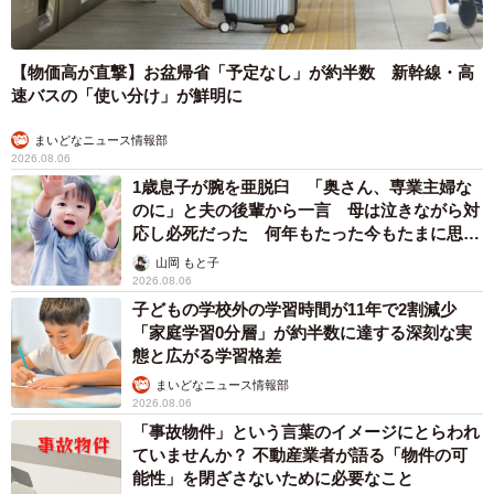
まいどなニュース情報部
2026.08.06
1歳息子が腕を亜脱臼 「奥さん、専業主婦な
のに」と夫の後輩から一言 母は泣きながら対
応し必死だった 何年もたった今もたまに思い
出し…
山岡 もと子
2026.08.06
子どもの学校外の学習時間が11年で2割減少
「家庭学習0分層」が約半数に達する深刻な実
態と広がる学習格差
まいどなニュース情報部
2026.08.06
「事故物件」という言葉のイメージにとらわれ
ていませんか？ 不動産業者が語る「物件の可
能性」を閉ざさないために必要なこと
平藤 清刀
2026.08.06
東京・千代田区の中央線高架に心ない落書き
歴史ある昌平橋架道橋の被害に怒りの声 「何
も分かってないし、センスも古い」「罰則強化