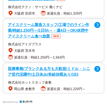
株式会社テクノ・サービス 働くナビ
大阪府 吹田市
派遣社員：時給1,325円
アイスクリーム製造スタッフ/工場でのライン作
ところが、会場に着いた瞬間、空気がおかしいことに気づ
業/時給1,250円～/1日5h～・週4日～OK/休憩中
きました。
アイスクリーム食べ放題
NEW
株式会社アイズプラス
参加者たちが、それぞれ包装されたプレゼントを個別に持
大阪府 茨木市
参していたのです。
派遣社員：時給1,250円～1,563円
美容家電、高級菓子、ブランドの小物 。テーブルの上には
医療事務/ブランクある方も大歓迎/ミドル・シニ
個人で用意したプレゼントが並び、Sさんの花束は「みんな
ア世代活躍中/土日休み/有給休暇あり/183
からのプレゼント」というより、追加でもう一つ用意され
株式会社ホットスタッフ倉敷
ていたかのような扱いになっていきました。
岡山県 倉敷市
派遣社員：時給1,220円～
Sさん自身は「花束を代表して用意する役」だと思っていた
Sponsored by
ため、個別プレゼントは準備していませんでした。