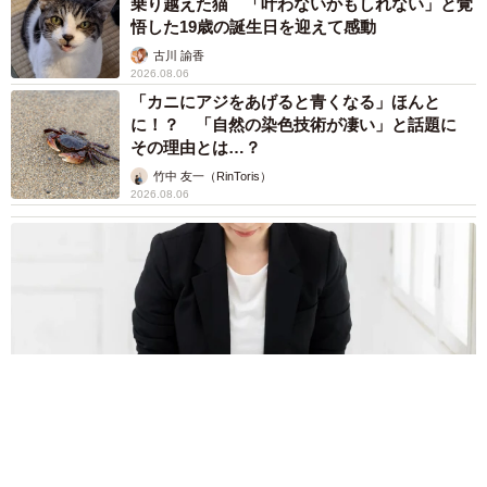
乗り越えた猫 「叶わないかもしれない」と覚
悟した19歳の誕生日を迎えて感動
古川 諭香
2026.08.06
「カニにアジをあげると青くなる」ほんと
に！？ 「自然の染色技術が凄い」と話題に
その理由とは…？
竹中 友一（RinToris）
2026.08.06