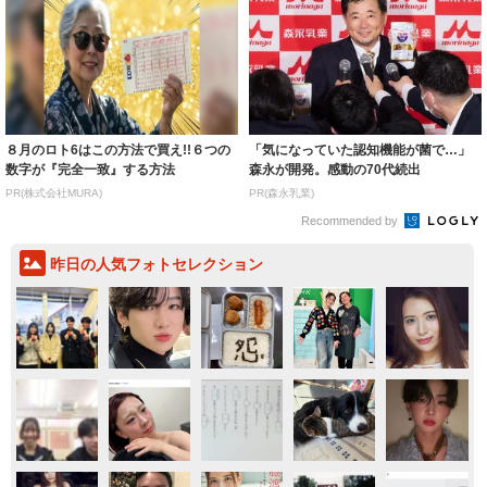
８月のロト6はこの方法で買え!!６つの
「気になっていた認知機能が菌で…」
数字が『完全一致』する方法
森永が開発。感動の70代続出
PR(株式会社MURA)
PR(森永乳業)
Recommended by
昨日の人気フォトセレクション