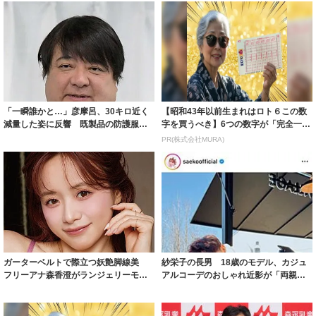
「一瞬誰かと…」彦摩呂、30キロ近く
【昭和43年以前生まれはロト６この数
減量した姿に反響 既製品の防護服が
字を買うべき】6つの数字が「完全一
着られると...
致」する方...
PR(株式会社MURA)
ガーターベルトで際立つ妖艶脚線美
紗栄子の長男 18歳のモデル、カジュ
フリーアナ森香澄がランジェリーモデ
アルコーデのおしゃれ近影が「両親の
ルに ｢PE...
いいとこ取...