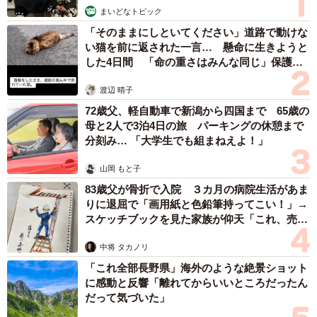
まいどなトピック
「そのままにしといてください」道路で動けな
い猫を前に返された一言… 懸命に生きようと
した4日間 「命の重さはみんな同じ」保護団
体代表の訴え
渡辺 晴子
72歳父、軽自動車で新潟から四国まで 65歳の
母と2人で3泊4日の旅 パーキングの休憩まで
分刻み… 「大学生でも組まねえよ！」
山岡 もと子
83歳父が骨折で入院 ３カ月の病院生活があま
りに退屈で「画用紙と色鉛筆持ってこい！」→
スケッチブックを見た家族が仰天「これ、売れ
ますよ…」
中将 タカノリ
「これ全部長野県」海外のような絶景ショット
に感動と反響「離れてからいいところだったん
だって気づいた」