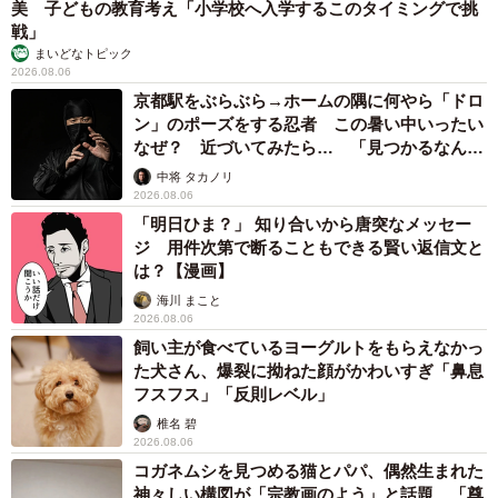
美 子どもの教育考え「小学校へ入学するこのタイミングで挑
戦」
まいどなトピック
2026.08.06
京都駅をぶらぶら→ホームの隅に何やら「ドロ
ン」のポーズをする忍者 この暑い中いったい
なぜ？ 近づいてみたら… 「見つかるなんて
未熟」
中将 タカノリ
2026.08.06
「明日ひま？」 知り合いから唐突なメッセー
ジ 用件次第で断ることもできる賢い返信文と
は？【漫画】
海川 まこと
2026.08.06
飼い主が食べているヨーグルトをもらえなかっ
た犬さん、爆裂に拗ねた顔がかわいすぎ「鼻息
フスフス」「反則レベル」
椎名 碧
2026.08.06
コガネムシを見つめる猫とパパ、偶然生まれた
神々しい構図が「宗教画のよう」と話題 「尊