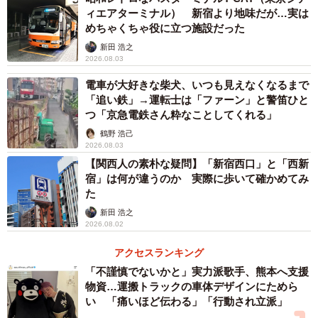
ィエアターミナル） 新宿より地味だが…実は
めちゃくちゃ役に立つ施設だった
新田 浩之
2026.08.03
電車が大好きな柴犬、いつも見えなくなるまで
「追い鉄」→運転士は「ファーン」と警笛ひと
つ「京急電鉄さん粋なことしてくれる」
鶴野 浩己
2026.08.03
【関西人の素朴な疑問】「新宿西口」と「西新
宿」は何が違うのか 実際に歩いて確かめてみ
た
新田 浩之
2026.08.02
アクセスランキング
「不謹慎でないかと」実力派歌手、熊本へ支援
物資…運搬トラックの車体デザインにためら
い 「痛いほど伝わる」「行動され立派」