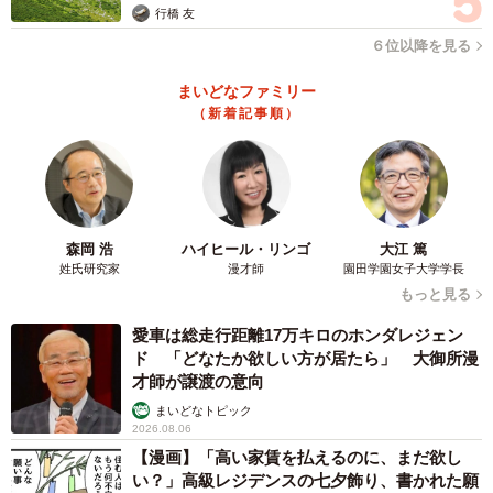
行橋 友
６位以降を見る
まいどなファミリー
（新着記事順）
森岡 浩
ハイヒール・リンゴ
大江 篤
姓氏研究家
漫才師
園田学園女子大学学長
もっと見る
愛車は総走行距離17万キロのホンダレジェン
ド 「どなたか欲しい方が居たら」 大御所漫
才師が譲渡の意向
まいどなトピック
2026.08.06
【漫画】「高い家賃を払えるのに、まだ欲し
い？」高級レジデンスの七夕飾り、書かれた願