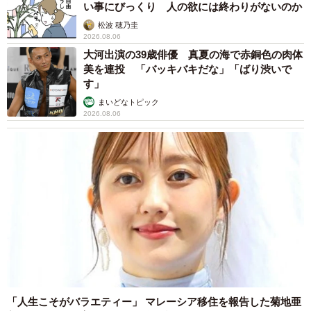
い事にびっくり 人の欲には終わりがないのか
松波 穂乃圭
2026.08.06
大河出演の39歳俳優 真夏の海で赤銅色の肉体
美を連投 「バッキバキだな」「ばり渋いで
す」
まいどなトピック
2026.08.06
「人生こそがバラエティー」 マレーシア移住を報告した菊地亜