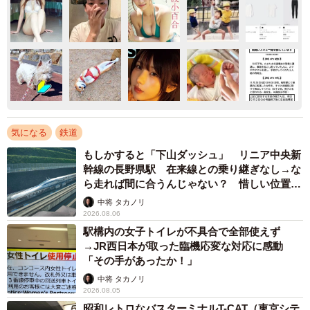
気になる
鉄道
もしかすると「下山ダッシュ」 リニア中央新
幹線の長野県駅 在来線との乗り継ぎなし→な
ら走れば間に合うんじゃない？ 惜しい位置関
係が反響
中将 タカノリ
2026.08.06
駅構内の女子トイレが不具合で全部使えず
→JR西日本が取った臨機応変な対応に感動
「その手があったか！」
中将 タカノリ
2026.08.05
昭和レトロなバスターミナルT-CAT（東京シテ