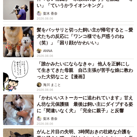
い」「ていうかライオンキング」
梨木 香奈
2026.08.06
髪をバッサリと切った飼い主が帰宅すると→愛
犬たちの反応に「ワンコ様でも戸惑うのね
（笑）」「困り顔がかわいい」
ANNA
2026.08.06
「誰かみたいにならなきゃ」 他人を正解にし
て生きてきた母親 自己主張が苦手な娘に教わ
った大切なこと【漫画】
海川 まこと
2026.08.06
「かわいいストーカーに追われています」甘え
ん坊な元保護猫 最後は飼い主にダイブする姿
に「間違いなく犬」「完全に親子」と反響
梨木 香奈
2026.08.06
がんと片目の失明、3時間おきの壮絶な介護を