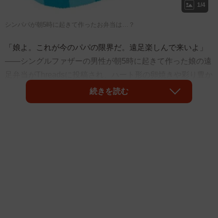
1/4
シンパパが朝5時に起きて作ったお弁当は…？
「娘よ。これが今のパパの限界だ。遠足楽しんで来いよ」
――シングルファザーの男性が朝5時に起きて作った娘の遠
足弁当がThreadsに投稿され、ハート形の卵焼きや彩り豊か
なおかずが詰まった写真に、「愛を感じます」「見ただけ
続きを読む
で泣きそう」と8700件以上の“いいね”が集まっています。