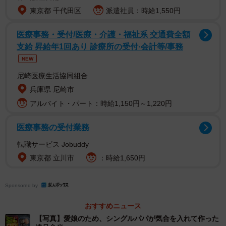
東京都 千代田区
派遣社員：時給1,550円
医療事務・受付/医療・介護・福祉系 交通費全額
支給 昇給年1回あり 診療所の受付·会計等/事務
NEW
尼崎医療生活協同組合
2/4
兵庫県 尼崎市
アルバイト・パート：時給1,150円～1,220円
娘の遠足のために作ったお弁当／m.tさん（@mpapa8787__90）提供
医療事務の受付業務
投稿したのは、娘を育てているシングルファザーのm.tさん
（@mpapa8787__90）。娘の遠足当日、m.tさんは早朝か
転職サービス Jobuddy
東京都 立川市
：時給1,650円
らお弁当作りを開始しました。普段から料理はしているも
のの、お弁当作りならではの難しさを感じたといいます。
Sponsored by
「朝の5時に起きて作りました！ 前日にある程度詰める物
おすすめニュース
を決めておき、買い出しに行ってきました。娘からは『任
【写真】愛娘のため、シングルパパが気合を入れて作った