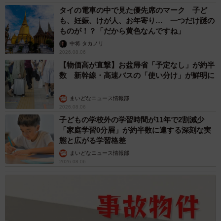
タイの電車の中で見た優先席のマーク 子ど
も、妊娠、けが人、お年寄り… 一つだけ謎の
ものが！？「だから黄色なんですね」
中将 タカノリ
2026.08.06
【物価高が直撃】お盆帰省「予定なし」が約半
数 新幹線・高速バスの「使い分け」が鮮明に
まいどなニュース情報部
2026.08.06
子どもの学校外の学習時間が11年で2割減少
「家庭学習0分層」が約半数に達する深刻な実
態と広がる学習格差
まいどなニュース情報部
2026.08.06