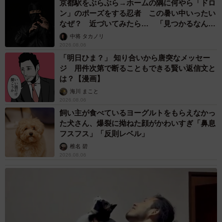
京都駅をぶらぶら→ホームの隅に何やら「ドロ
ン」のポーズをする忍者 この暑い中いったい
「優しい方ばかりで、すごく勇気をもらえました。シング
なぜ？ 近づいてみたら… 「見つかるなんて
ルで子育てされている皆さん、お互い子どもの笑顔を見る
未熟」
中将 タカノリ
ために頑張りましょう！」
2026.08.06
「明日ひま？」 知り合いから唐突なメッセー
ジ 用件次第で断ることもできる賢い返信文と
は？【漫画】
海川 まこと
2026.08.06
飼い主が食べているヨーグルトをもらえなかっ
た犬さん、爆裂に拗ねた顔がかわいすぎ「鼻息
フスフス」「反則レベル」
椎名 碧
2026.08.06