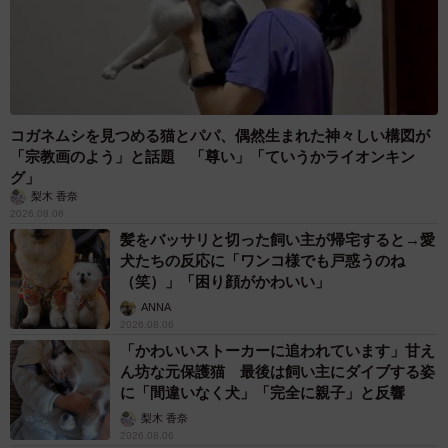
コガネムシを見つめる猫とパパ、偶然生まれた神々しい構図が
「宗教画のよう」と話題 「尊い」「ていうかライオンキン
グ」
梨木 香奈
2026.08.06
髪をバッサリと切った飼い主が帰宅すると→愛
犬たちの反応に「ワンコ様でも戸惑うのね
（笑）」「困り顔がかわいい」
ANNA
2026.08.06
「かわいいストーカーに追われています」甘え
ん坊な元保護猫 最後は飼い主にダイブする姿
に「間違いなく犬」「完全に親子」と反響
梨木 香奈
2026.08.06