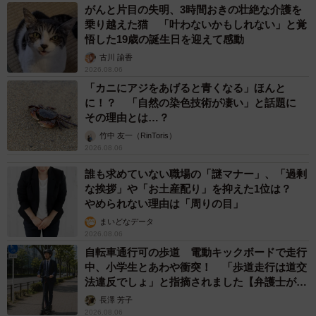
がんと片目の失明、3時間おきの壮絶な介護を
乗り越えた猫 「叶わないかもしれない」と覚
悟した19歳の誕生日を迎えて感動
古川 諭香
2026.08.06
「カニにアジをあげると青くなる」ほんと
に！？ 「自然の染色技術が凄い」と話題に
その理由とは…？
竹中 友一（RinToris）
2026.08.06
誰も求めていない職場の「謎マナー」、「過剰
な挨拶」や「お土産配り」を抑えた1位は？
やめられない理由は「周りの目」
まいどなデータ
2026.08.06
自転車通行可の歩道 電動キックボードで走行
中、小学生とあわや衝突！ 「歩道走行は道交
法違反でしょ」と指摘されました【弁護士が解
説】
長澤 芳子
2026.08.06