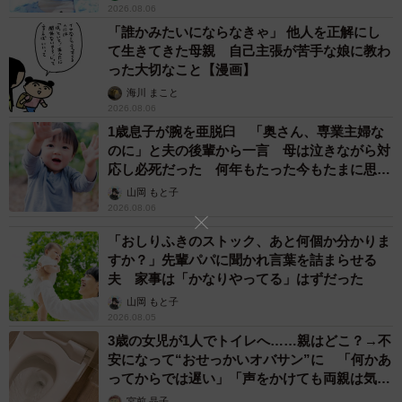
2026.08.06
「誰かみたいにならなきゃ」 他人を正解にし
て生きてきた母親 自己主張が苦手な娘に教わ
った大切なこと【漫画】
海川 まこと
2026.08.06
1歳息子が腕を亜脱臼 「奥さん、専業主婦な
のに」と夫の後輩から一言 母は泣きながら対
応し必死だった 何年もたった今もたまに思い
3/4
出し…
山岡 もと子
彩りやバランスが難しかったそう／m.tさん（@mpapa8787__90）提供
2026.08.06
「おしりふきのストック、あと何個か分かりま
完成したお弁当を持たせて送り出す際、娘さんは中身が気
すか？」先輩パパに聞かれ言葉を詰まらせる
になって仕方がない様子だったそう。
夫 家事は「かなりやってる」はずだった
山岡 もと子
2026.08.05
「何が入っているのか、中身をすごく気にしていましたね
3歳の女児が1人でトイレへ……親はどこ？→不
（笑）。食べるまで開けないように、と言って送り出しま
安になって“おせっかいオバサン”に 「何かあ
した」
ってからでは遅い」「声をかけても両親は気づ
かぬまま」
宮前 晶子