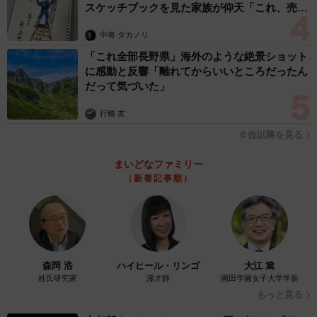
スケッチブックを見た家族が仰天「これ、売れ
ますよ…」
中将 タカノリ
「これ全部長野県」海外のような絶景ショット
に感動と反響「離れてからいいところだったん
4/4
だって気づいた」
食べる時に開けるように伝えて送り出した／m.tさん
行橋 友
（@mpapa8787__90）提供
６位以降を見る
遠足から帰宅後、娘さんからうれしい報告があったのだと
まいどなファミリー
か。
（新着記事順）
「『友達にハートの卵焼きをあげたー！』と喜んでいまし
た。おにぎりの量が若干多かったみたいですが、完食して
きてくれて、とてもうれしかったです！」
森岡 浩
ハイヒール・リンゴ
大江 篤
姓氏研究家
漫才師
園田学園女子大学学長
今回の投稿では、予想以上の反響にm.tさん自身も驚いたそ
もっと見る
うです。