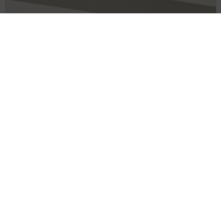
「事故物件」という言葉のイメージにとらわれていませんか？
不動産業者が語る「物件の可能性」を閉ざさないために必要な
こと
平藤 清刀
2026.08.06
東京・千代田区の中央線高架に心ない落書き
歴史ある昌平橋架道橋の被害に怒りの声 「何
も分かってないし、センスも古い」「罰則強化
して」
中将 タカノリ
2026.08.06
もしかすると「下山ダッシュ」 リニア中央新
幹線の長野県駅 在来線との乗り継ぎなし→な
ら走れば間に合うんじゃない？ 惜しい位置関
係が反響
中将 タカノリ