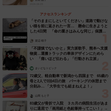
2026.08.05
アクセスランキング
「そのままにしといてください」道路で動けな
い猫を前に返された一言… 懸命に生きようと
した4日間 「命の重さはみんな同じ」保護団
体代表の訴え
渡辺 晴子
「不謹慎でないかと」実力派歌手、熊本へ支援
物資…運搬トラックの車体デザインにためら
い 「痛いほど伝わる」「行動され立派」
まいどなトピック
72歳父、軽自動車で新潟から四国まで 65歳の
母と2人で3泊4日の旅 パーキングの休憩まで
分刻み… 「大学生でも組まねえよ！」
山岡 もと子
83歳父が骨折で入院 ３カ月の病院生活があま
りに退屈で「画用紙と色鉛筆持ってこい！」→