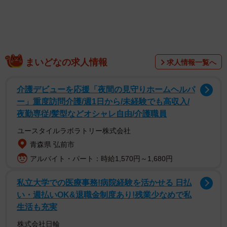
まいどなの求人情報
求人情報一覧へ
介護デビューを応援「夜間の見守りホームヘルパ
ー」重度訪問介護/週1日から/未経験でも高収入/
夜勤専従/髪型などオシャレ自由/介護職員
ユースタイルラボラトリー株式会社
青森県 弘前市
アルバイト・パート：時給1,570円～1,680円
私立大学での医療事務!病院経験を活かせる 日払
い・週払いOK&退職金制度あり!残業少なめで私
生活も充実
株式会社日輪