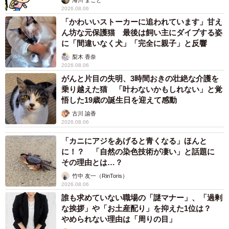
2026.08.06
「かわいいストーカーに追われています」甘え
ん坊な元保護猫 最後は飼い主にダイブする姿
に「間違いなく犬」「完全に親子」と反響
梨木 香奈
2026.08.06
がんと片目の失明、3時間おきの壮絶な介護を
乗り越えた猫 「叶わないかもしれない」と覚
悟した19歳の誕生日を迎えて感動
古川 諭香
2026.08.06
「カニにアジをあげると青くなる」ほんと
に！？ 「自然の染色技術が凄い」と話題に
その理由とは…？
竹中 友一（RinToris）
2026.08.06
誰も求めていない職場の「謎マナー」、「過剰
な挨拶」や「お土産配り」を抑えた1位は？
やめられない理由は「周りの目」