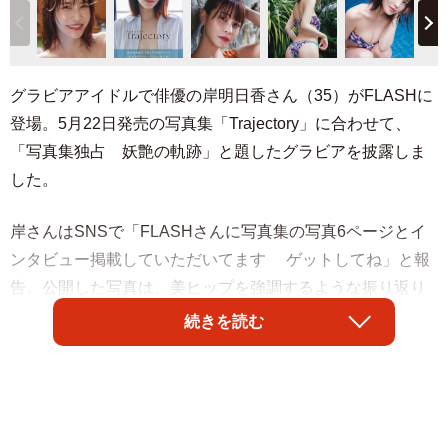
グラビアアイドルで俳優の岸明日香さん（35）がFLASHに
登場。5月22日発売の写真集「Trajectory」に合わせて、
「写真集独占 妖艶の軌跡」と題したグラビアを披露しま
した。
岸さんはSNSで「FLASHさんに写真集の写真6ページとイ
ンタビュー掲載していただいてます ゲットしてね」と報
告。公開した写真は、美ヒップを強調するような振り返り
ポーズ。背中から腰、そしてお尻へと続く美しい曲線が印
続きを読む
象的な1枚です。また写真集撮影のオフショットや動画も公
開しています。
5年ぶり5冊目となる写真集「Trajectory」（読み : トラジェ