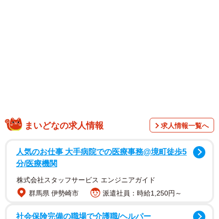
クトリー、撮影：榊原裕一、税込3850円、ワニブックス）
は、30代ラストの写真集になるであろう決意のもと、史上
最大の露出に挑戦。初めて訪れたベトナム・ダナンを舞台
に、笑顔はじけるキュートな水着姿から艶やかなランジェ
リー姿など、写真集ならではの大胆ショットや大人の色香
を披露しています。
まいどなの求人情報
求人情報一覧へ
人気のお仕事 大手病院での医療事務@境町徒歩5
分/医療機関
株式会社スタッフサービス エンジニアガイド
群馬県 伊勢崎市
派遣社員：時給1,250円～
社会保険完備の職場で介護職/ヘルパー