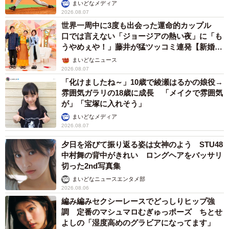
か」
まいどなメディア
2026.08.07
世界一周中に3度も出会った運命的カップル
口では言えない「ジョージアの熱い夜」に「も
うやめぇや！」藤井が猛ツッコミ連発【新婚さ
ん】
まいどなニュース
2026.08.07
「化けましたね～」10歳で綾瀬はるかの娘役→
雰囲気ガラリの18歳に成長 「メイクで雰囲気
が」「宝塚に入れそう」
まいどなメディア
2026.08.07
夕日を浴びて振り返る姿は女神のよう STU48
中村舞の背中がきれい ロングヘアをバッサリ
切った2nd写真集
まいどなニュースエンタメ部
2026.08.06
編み編みセクシーレースでどっしりヒップ強
調 定番のマシュマロむぎゅっポーズ ちとせ
よしの「湿度高めのグラビアになってます」