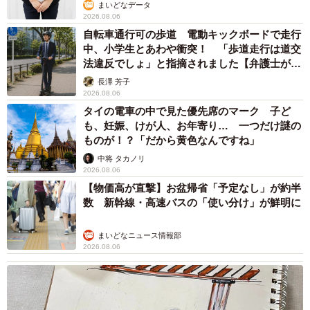
まいどなデータ
2026.08.06
自転車通行可の歩道 電動キックボードで走行
中、小学生とあわや衝突！ 「歩道走行は道交
法違反でしょ」と指摘されました【弁護士が解
説】
長澤 芳子
2026.08.06
タイの電車の中で見た優先席のマーク 子ど
も、妊娠、けが人、お年寄り… 一つだけ謎の
ものが！？「だから黄色なんですね」
中将 タカノリ
2026.08.06
【物価高が直撃】お盆帰省「予定なし」が約半
数 新幹線・高速バスの「使い分け」が鮮明に
まいどなニュース情報部
2026.08.06