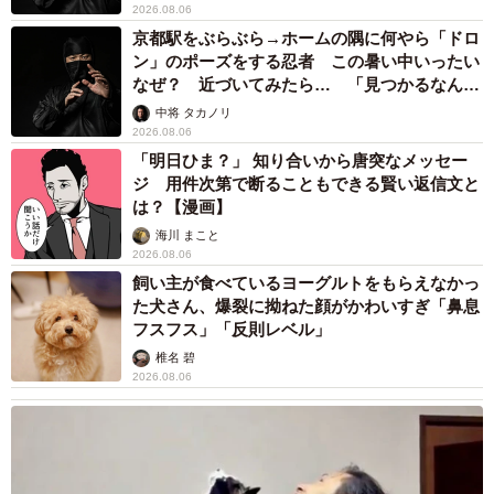
2026.08.06
京都駅をぶらぶら→ホームの隅に何やら「ドロ
ン」のポーズをする忍者 この暑い中いったい
なぜ？ 近づいてみたら… 「見つかるなんて
未熟」
中将 タカノリ
2026.08.06
「明日ひま？」 知り合いから唐突なメッセー
ジ 用件次第で断ることもできる賢い返信文と
は？【漫画】
海川 まこと
2026.08.06
飼い主が食べているヨーグルトをもらえなかっ
た犬さん、爆裂に拗ねた顔がかわいすぎ「鼻息
フスフス」「反則レベル」
椎名 碧
2026.08.06