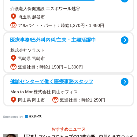
話題になっているのは写真集の表紙。シャツの胸元がはだ
介護老人保健施設 エスポワール越谷
けた大胆なカットで形のきれいな真ん丸バストが露わにな
埼玉県 越谷市
っています。岸さんは「なんと、34歳のすっぴん裸眼が表
アルバイト・パート：時給1,270円～1,480円
紙です。笑（震える）このビジュアル衣装で撮った1ショッ
医療事務/巴外科内科/主夫・主婦活躍中
ト目の写真で、すっとカメラをみたときに撮ってくださっ
たものです 奇跡の1枚ということでゲットしてください」
株式会社ソラスト
とコメントしています。
宮崎県 宮崎市
派遣社員：時給1,150円～1,300円
【岸明日香さんプロフィル】（事務所サイトから）
健診センターで働く医療事務スタッフ
生年月日1991年4月11日 大阪府出身 身長158cm 2012
年3月にグラビアデビューし、以降、俳優として映画やドラ
Man to Man株式会社 岡山オフィス
マに出演。趣味はスポーツ観戦 映画 音楽鑑賞 X(旧
岡山県 岡山市
派遣社員：時給1,250円
Twitter)：@asupons02 Instagram： @aspoo02
Sponsored by
おすすめニュース
【写真】マシュマロヒップの32歳女優 白肌引き立つハイ