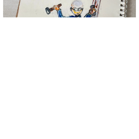
83歳父が骨折で入院 ３カ月の病院生活があまりに退屈で「画
用紙と色鉛筆持ってこい！」→スケッチブックを見た家族が仰
天「これ、売れますよ…」
中将 タカノリ
2026.08.06
1歳息子が腕を亜脱臼 「奥さん、専業主婦な
のに」と夫の後輩から一言 母は泣きながら対
応し必死だった 何年もたった今もたまに思い
出し…
山岡 もと子
2026.08.06
子どもの学校外の学習時間が11年で2割減少
「家庭学習0分層」が約半数に達する深刻な実
態と広がる学習格差