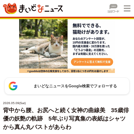
まいどなニュースをGoogle検索でフォローする
2026.05.09(Sat)
背中から腰、お尻へと続く女神の曲線美 35歳俳
優の妖艶の軌跡 5年ぶり写真集の表紙はシャツ
から真ん丸バストがあらわ