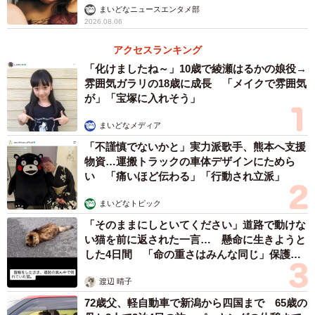
まいどなニュースエンタメ部
2026.08.06
アクセスランキング
「化けましたね～」10歳で綾瀬はるかの娘役→
雰囲気ガラリの18歳に成長 「メイクで雰囲気
が」「宝塚に入れそう」
まいどなメディア
「不謹慎でないかと」実力派歌手、熊本へ支援
物資…運搬トラックの車体デザインにためら
い 「痛いほど伝わる」「行動され立派」
まいどなトピック
「そのままにしといてください」道路で動けな
い猫を前に返された一言… 懸命に生きようと
した4日間 「命の重さはみんな同じ」保護団
体代表の訴え
渡辺 晴子
72歳父、軽自動車で新潟から四国まで 65歳の