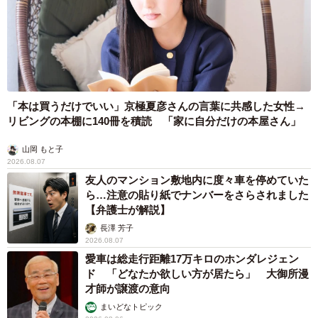
「本は買うだけでいい」京極夏彦さんの言葉に共感した女性→
リビングの本棚に140冊を積読 「家に自分だけの本屋さん」
山岡 もと子
2026.08.07
友人のマンション敷地内に度々車を停めていた
ら…注意の貼り紙でナンバーをさらされました
【弁護士が解説】
長澤 芳子
2026.08.07
愛車は総走行距離17万キロのホンダレジェン
ド 「どなたか欲しい方が居たら」 大御所漫
才師が譲渡の意向
まいどなトピック