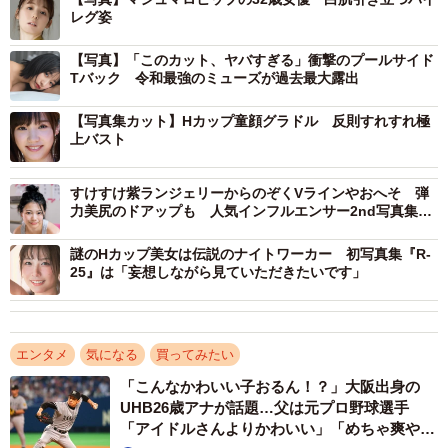
レグ姿
【写真】「このカット、ヤバすぎる」衝撃のプールサイド
Tバック 令和最強のミューズが過去最大露出
【写真集カット】Hカップ童顔グラドル 反則すれすれ極
上バスト
すけすけ紫ランジェリーからのぞくVラインやおへそ 弾
力美尻のドアップも 人気インフルエンサー2nd写真集
は“えちえち”カットがてんこ盛り
謎のHカップ美女は伝説のナイトワーカー 初写真集『R-
25』は「妄想しながら見ていただきたいです」
エンタメ
気になる
買ってみたい
「こんなかわいい子おるん！？」大阪出身の
UHB26歳アナが話題…父は元プロ野球選手
「アイドルさんよりかわいい」「めちゃ爽や