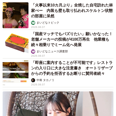
「火事以来10カ月ぶり」全焼した自宅訪れた林
家ぺー 内装も壁も取り払われスケルトン状態
の部屋に呆然
まいどなトピック
2026.08.07
「国産マッチでもバズりたい」願いかなった！
老舗メーカーの投稿が4100万再生 他業種も
続々相乗りでミーム化へ発展
まいどなニュース調査部
2026.08.07
「即座に案内することが不可能です」レストラ
ンの入り口に大きな注意書き オートリザーブ
からの予約を拒否するお断りに賛同者続々
中将 タカノリ
2026.08.07