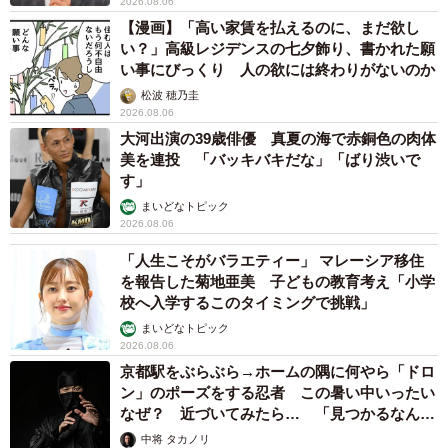
2026.08.06
【漫画】「高い家賃を払えるのに、まだ欲し
い？」高級レジデンスの七夕飾り、書かれた願
い事にびっくり 人の欲には終わりがないのか
松波 穂乃圭
2026.08.06
大河出演の39歳俳優 真夏の海で赤銅色の肉体
美を連投 「バッキバキだな」「ばり渋いで
す」
まいどなトピック
2026.08.06
「人生こそがバラエティー」 マレーシア移住
を報告した菊地亜美 子どもの教育考え「小学
校へ入学するこのタイミングで挑戦」
まいどなトピック
2026.08.06
京都駅をぶらぶら→ホームの隅に何やら「ドロ
ン」のポーズをする忍者 この暑い中いったい
なぜ？ 近づいてみたら… 「見つかるなんて
未熟」
中将 タカノリ