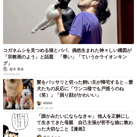
コガネムシを見つめる猫とパパ、偶然生まれた神々しい構図が
「宗教画のよう」と話題 「尊い」「ていうかライオンキン
グ」
梨木 香奈
2026.08.06
髪をバッサリと切った飼い主が帰宅すると→愛
犬たちの反応に「ワンコ様でも戸惑うのね
（笑）」「困り顔がかわいい」
ANNA
2026.08.06
「誰かみたいにならなきゃ」 他人を正解にし
て生きてきた母親 自己主張が苦手な娘に教わ
った大切なこと【漫画】
海川 まこと