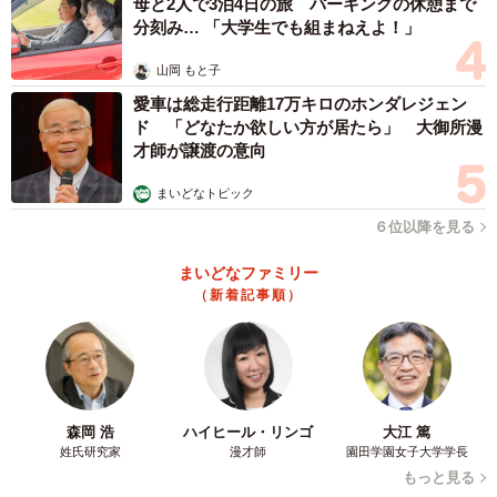
母と2人で3泊4日の旅 パーキングの休憩まで
分刻み… 「大学生でも組まねえよ！」
山岡 もと子
愛車は総走行距離17万キロのホンダレジェン
ド 「どなたか欲しい方が居たら」 大御所漫
才師が譲渡の意向
まいどなトピック
６位以降を見る
まいどなファミリー
（新着記事順）
森岡 浩
ハイヒール・リンゴ
大江 篤
姓氏研究家
漫才師
園田学園女子大学学長
もっと見る