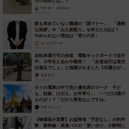
もしかすると「下山ダッシュ」 リニア中央新
幹線の長野県駅 在来線との乗り継ぎなし→な
ら走れば間に合うんじゃない？ 惜しい位置関
係が反響
中将 タカノリ
2026.08.06
「なんじゃこりゃ！」「ロボ？」大阪・梅田に
そびえる物体の正体は？ 昭和の遺産を調査し
てみた結果…
太田 浩子
2026.08.06
エジプトで自撮りしていたら、ガイドが「撮り
ますよ！」→ノリノリでポーズを取っていた
ら……スマホを返してもらえない 「日本人は
カモ代表かも」「私は6時間で3万円払った」
宮前 晶子
2026.08.06
「LINEのQRコードを添付して」社長をかたる
詐欺メール続々 社員を個人アカウントへ誘導
→最後は不正送金…求められる「だまされる前
提」の対策
井二 かける
2026.08.06