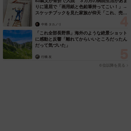
「人生こそがバラエティー」 マレーシア移住を報告した菊地亜
美 子どもの教育考え「小学校へ入学するこのタイミングで挑
戦」
まいどなトピック
2026.08.06
「明日ひま？」 知り合いから唐突なメッセー
ジ 用件次第で断ることもできる賢い返信文と
は？【漫画】
海川 まこと
2026.08.06
「誰かみたいにならなきゃ」 他人を正解にし
て生きてきた母親 自己主張が苦手な娘に教わ
った大切なこと【漫画】
海川 まこと
2026.08.06
がんと片目の失明、3時間おきの壮絶な介護を