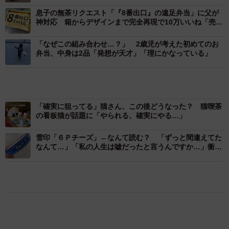
息子の無茶リクエスト「『8番出口』の遠足弁当」に父が
神対応 箱からデザインまで完全再現で10万いいね「売れ
そう」「プロだ」「天才」
「なぜこの組み合わせ…？」 2歳児が考えた初めてのお
弁当、中身は2品「発想が天才」「理にかなっている」
「確実に狙ってる」猫さん、この後どうなった？ 猫喫茶
の看板猫が話題に「やられる、確実にやる…」
雪印「６Ｐチーズ」←なんて読む？ 「ずっと間違えてた
なんて…」「私の人生は嘘だったと言うんですか…」衝撃
広がる
1/6
おもしろ
家族
グルメ
京都駅をぶらぶら→ホームの隅に何やら「ドロ
お皿の上には蕎麦がポツン…大好物なので、息子くんにとってはご馳走
ン」のポーズをする忍者 この暑い中いったい
でした！（提供：まぼさん）
なぜ？ 近づいてみたら… 「見つかるなんて
未熟」
中将 タカノリ
ーーこの時、息子さんは蕎麦だけで満足だったのでしょう
2026.08.06