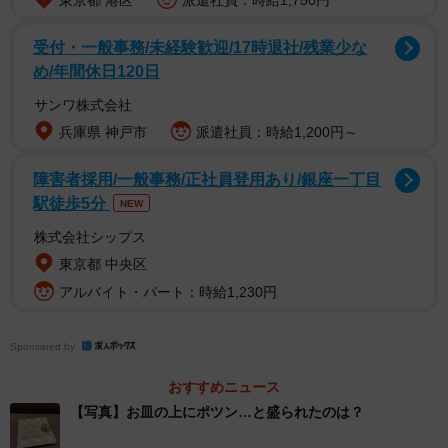
東京都 港区
派遣社員：時給1,750円
受付・一般事務/未経験歓迎/17時退社/残業少な
め/年間休日120日
サンワ株式会社
兵庫県 神戸市
派遣社員：時給1,200円～
障害者採用/一般事務/正社員登用あり/銀座一丁目
駅徒歩5分
NEW
株式会社シップス
東京都 中央区
アルバイト・パート：時給1,230円
Sponsored by
おすすめニュース
【写真】お皿の上にポツン…と盛られたのは？