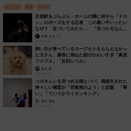
「3つほどあります。一つ目は人形遊びに細かな脚本と演出
アクセスランキング
を加える娘（しおさん）のイラストです」
「不謹慎でないかと」実力派歌手、熊本へ支援
物資…運搬トラックの車体デザインにためら
い 「痛いほど伝わる」「行動され立派」
まいどなトピック
「そのままにしといてください」道路で動けな
い猫を前に返された一言… 懸命に生きようと
した4日間 「命の重さはみんな同じ」保護団
体代表の訴え
渡辺 晴子
72歳父、軽自動車で新潟から四国まで 65歳の
母と2人で3泊4日の旅 パーキングの休憩まで
分刻み… 「大学生でも組まねえよ！」
山岡 もと子
83歳父が骨折で入院 ３カ月の病院生活があま
りに退屈で「画用紙と色鉛筆持ってこい！」→
スケッチブックを見た家族が仰天「これ、売れ