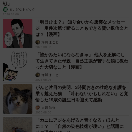
子どもの学校外の学習時間が11年で2割減少 「家庭学習0分
層」が約半数に達する深刻な実態と広がる学習格差
まいどなニュース情報部
2026.08.06
「事故物件」という言葉のイメージにとらわれ
ていませんか？ 不動産業者が語る「物件の可
能性」を閉ざさないために必要なこと
平藤 清刀
2026.08.06
東京・千代田区の中央線高架に心ない落書き
歴史ある昌平橋架道橋の被害に怒りの声 「何
も分かってないし、センスも古い」「罰則強化
して」
中将 タカノリ
2026.08.06