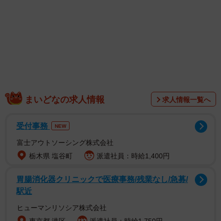
いたので、テクニカルな麺をいったのは強者だと思いま
す！」
9マスあるお皿の1マスだけ盛られた蕎麦。お子さんがビュ
ッフェで選ぶのはフライドポテトなど揚げ物のイメージで
すが、好物の蕎麦を選んだ息子さんのセンスに多くの方が
驚きました。
まいどなの求人情報
求人情報一覧へ
投稿したのは、2人のお子さんとの日常を描いたイラストが
人気の「まぼ」（
@yoitan_diary
）さん。現在8歳になる息
受付事務
NEW
子さんの蕎麦愛や初ビュッフェの様子について、詳しくお
富士アウトソーシング株式会社
話を伺いました。
栃木県 塩谷町
派遣社員：時給1,400円
胃腸消化器クリニックで医療事務/残業なし/急募/
駅近
ヒューマンリソシア株式会社