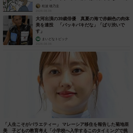
す！」
も、妊娠、けが人、お年寄り… 一つだけ謎の
ものが！？「だから黄色なんですね」
・
「1日たった10分赤ちゃんぐっすりねんね」（楽天ブッ
中将 タカノリ
クス）
2026.08.06
【物価高が直撃】お盆帰省「予定なし」が約半
数 新幹線・高速バスの「使い分け」が鮮明に
数年前。
初めてビュッフェに挑戦した時の息子。
まいどなニュース情報部
2026.08.06
初心者すぎる
pic.twitter.com/U31KtMdmUI
1歳息子が腕を亜脱臼 「奥さん、専業主婦な
のに」と夫の後輩から一言 母は泣きながら対
応し必死だった 何年もたった今もたまに思い
— まぼ (@yoitan_diary)
April 8, 2026
出し…
山岡 もと子
2026.08.06