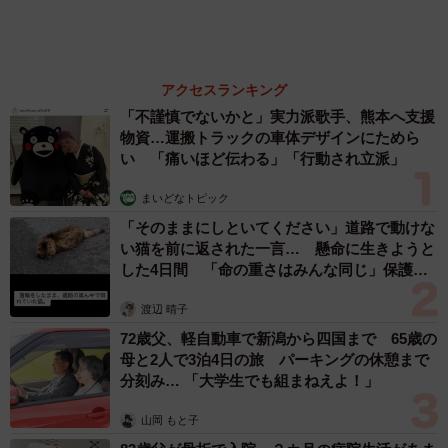
ド 「どなたか欲しい方が居たら」 大御所漫
才師が譲渡の意向
まいどなトピック
2026.08.06
【漫画】「高い家賃を払えるのに、まだ欲し
い？」高級レジデンスの七夕飾り、書かれた願
い事にびっくり 人の欲には終わりがないのか
松波 穂乃圭
2026.08.06
大河出演の39歳俳優 真夏の海で赤銅色の肉体
美を連投 「バッキバキだな」「ばり渋いで
す」
まいどなトピック
2026.08.06
3/6
スライムをこねる研究者風の娘さん（提供：まぼさん）
「最後は、忍者にあこがれる娘の画像です」