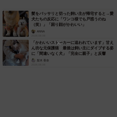
ますよ…」
中将 タカノリ
「これ全部長野県」海外のような絶景ショット
に感動と反響「離れてからいいところだったん
だって気づいた」
2/6
行橋 友
６位以降を見る
人形遊びをディレクション！（提供：まぼさん）
まいどなファミリー
「2つ目は、実験するように毎日スライムをこねくりまわす
（新着記事順）
娘のイラストです」
森岡 浩
ハイヒール・リンゴ
大江 篤
姓氏研究家
漫才師
園田学園女子大学学長
もっと見る
愛車は総走行距離17万キロのホンダレジェン