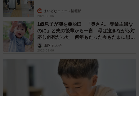
重みも歴史もズッシリ…出雲大社の日本最大級
「大しめ縄」が8年ぶり掛けかえ 伝統の「大
撚り合わせ」が28万回超再生「ほんとに圧巻」
まいどなニュース調査部
2026.08.06
「これ全部長野県」海外のような絶景ショット
に感動と反響「離れてからいいところだったん
だって気づいた」
行橋 友
2026.08.06
「ミステリーの女王」と呼ばれた作家の娘は
「2時間サスペンスの女王」 聞いていたのと
違う血液型に「私は誰の子なの？」【徹子の部
屋】
まいどなニュース
2026.08.06