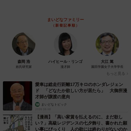
乗り越えた猫 「叶わないかもしれない」と覚
悟した19歳の誕生日を迎えて感動
古川 諭香
2026.08.06
4/6
「カニにアジをあげると青くなる」ほんと
に！？ 「自然の染色技術が凄い」と話題に
忍者にあこがれる娘さん（提供：まぼさん）
その理由とは…？
竹中 友一（RinToris）
好物のせいろそばを迷いなくチョイスした息子さんのこだ
2026.08.06
わりも微笑ましいですが、そんな親子の日常をイラストに
誰も求めていない職場の「謎マナー」、「過剰
描き続けるまぼさんの発信も、今後が楽しみです。
な挨拶」や「お土産配り」を抑えた1位は？
やめられない理由は「周りの目」
最後に、本を出版されたというまぼさんからこんなコメン
まいどなデータ
2026.08.06
トを頂戴しました。
自転車通行可の歩道 電動キックボードで走行
中、小学生とあわや衝突！ 「歩道走行は道交
「最近、『1日たった10分赤ちゃんぐっすりねんね』という
法違反でしょ」と指摘されました【弁護士が解
赤ちゃんの寝かしつけについての本を出版しました。寝か
説】
長澤 芳子
2026.08.06
しつけに悩んでいるご家庭に届いてほしいと思っていま
タイの電車の中で見た優先席のマーク 子ど