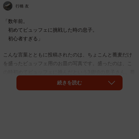
行橋 友
「数年前。
初めてビュッフェに挑戦した時の息子。
初心者すぎる」
こんな言葉とともに投稿されたのは、ちょこんと蕎麦だけ
を盛ったビュッフェ用のお皿の写真です。盛ったのは、こ
の時初めてビュッフェに挑んだという3歳頃の息子さん。蕎
麦のみという粋なチョイスに、さまざまな感想が届きまし
続きを読む
た。
「蕎麦オンリーのチョイスがまた渋くていいw」
「○×ゲームするのかな」
「にしても、なぜそこに配置したのか😂」
「うちの息子はぶどうひと粒だけ載せて鼻息荒く満足して