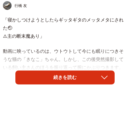
行橋 友
「寝かしつけようとしたらギッタギタのメッタメタにされ
た🤕
⚠️主の断末魔あり」
動画に映っているのは、ウトウトして今にも眠りにつきそ
うな猫の「きなこ」ちゃん。しかし、この後突然撮影して
いる飼い主さんのほうを振り返って腕にかぶりつきます。
飼い主さんの悲鳴が部屋の中にとどろく光景は、その痛さ
続きを読む
がこちらにも伝わってきますね。
ポストには、猫を飼う人たちを中心に同情のコメントが多
数寄せられ、飼い主さんへの心配の声も相次ぎました。
「あるあるあるあるすぎて…😭」