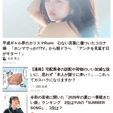
平成ギャル界のカリスマRumi 心ない言葉に傷ついたコロナ
禍 「ホンマでっか!?TV」から朝ドラへ 「アンチを見返す日
がキター！」
石井 隼人
2026.08.10
【漫画】宅配業者の誤配や荷物のいい加減な扱
いに、思わず「本人が謝りに来い！」…これっ
てカスハラになりますか？
沼田 絵美
2026.08.10
令和の若者に聞いた「2026年の夏に一番聴きた
い曲」ランキング 2位はYUIの『SUMMER
SONG』、1位は？
3/7