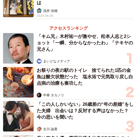
は
浅井 佳穂
2026.08.08
アクセスランキング
「キム兄」木村祐一が激やせ、松本人志と2シ
ョット「一瞬、分からなかったわ」「テキヤの
兄さん」
2/7
まいどなメディア
飼い主さんの腕には歯形がくっきりと…（提供：きなこさん）
お祭りの夜の駅のトイレ 捨てられた1匹の金
魚は酸欠状態だった 塩水浴で元気取り戻し白
ーーきなこちゃん、いつもは素直に寝るのでしょうか？
点病の治療も奏功した
「いつもは素直に応じます。この動画を撮影した際も直前
中将 タカノリ
までウトウトして寝落ちしそうな様子でした」
「この人しかいない」26歳差の“年の差婚”をし
た夫婦 出会いは？反対する声はなかった？
今の思いを聞いた
ーーかなり激しく飼い主さんの腕にかじりついています
ね。
古川 諭香