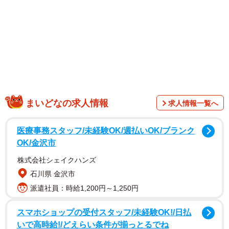
「歯型が😅」
「猫って罪な生き物🐱」
「カミカミされてもこんなに可愛いとナデナデせずには居
られませんよね😹お大事にしてください😹」
茶白の毛並みが愛らしいきなこちゃんですが、この時ばか
りは飼い主さんの腕をがっちりとホールドしてガブリ。目
もすわっています。その腕にはきなこちゃんの歯型が痛々
まいどなの求人情報
求人情報一覧へ
しく残っており、相当な力でかぶりついたことが伝わって
きます。腕一面に点々と並ぶ歯型はなかなかの迫力です。
医療事務スタッフ/未経験OK/週払いOK/ブランク
OK/金沢市
株式会社シェイクハンズ
石川県 金沢市
派遣社員：時給1,200円～1,250円
スマホショップの受付スタッフ/未経験OK!/日払
いで高時給!/どえらい条件が揃っとるでね