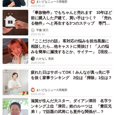
まいどなニュース情報部
2026.08.10
「プチプチ（緩衝材）に潜るのが好きなきなこ」（提供：きなこさん）
「事故物件」でもちゃんと売れます 10年ほど
前に購入した戸建て、買い手はつく？ 「売れ
る物件」へと再生する3つのステップ 専門家
が解説
平藤 清刀
2026.08.10
「ここだけの話」 客対応の悩みを担当黒服に
相談したら…他キャストに筒抜け！ 「人の悩
みを簡単に漏洩するとか、サイテー」【現役キ
ャストに取材】
たかなし 亜妖
2026.08.09
疲れた日はサボってOK！みんなが真っ先に手
を抜く家事ランキング 2位は「掃除」1位は？
まいどなニュース情報部
2026.08.09
滋賀が生んだ大スター、ダイアン津田 名字ラ
ンキング上位「津田」姓のルーツは 「豊臣兄
弟！」で話題の武将にも意外な関係が…？