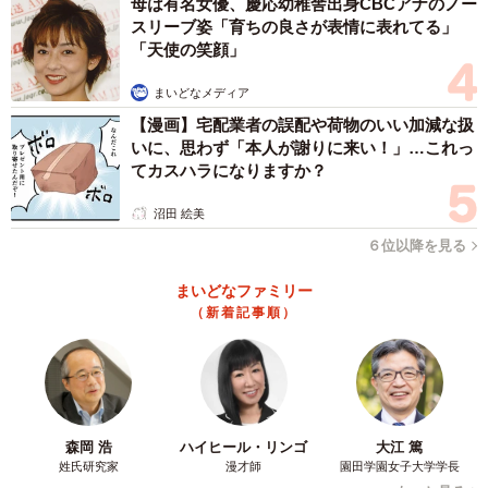
母は有名女優、慶応幼稚舎出身CBCアナのノー
「気に入らないことがあると時々されます。構ってほしい
スリーブ姿「育ちの良さが表情に表れてる」
「天使の笑顔」
ときなどに軽い甘噛みをされることもあり、その場で叱り
ますがなかなか直りません」
まいどなメディア
【漫画】宅配業者の誤配や荷物のいい加減な扱
ーー傷跡が残ったようですが、大丈夫でしょうか？
いに、思わず「本人が謝りに来い！」…これっ
てカスハラになりますか？
「実際には引っ掻き傷や噛まれた傷はなく、歯型でへこん
沼田 絵美
でいるだけです。もし血が出るような傷を負った場合は流
６位以降を見る
水で流して消毒液をかけます」
まいどなファミリー
（新着記事順）
ーーきなこちゃんが今回の行動に至った理由は？
「特に思い当たることはありませんが、まだ眠くなくて寝
かしつけられるのが気に入らなかったのかなと思っていま
す。もしくは動画を撮られているのが気に障ったのかもし
森岡 浩
ハイヒール・リンゴ
大江 篤
れません」
姓氏研究家
漫才師
園田学園女子大学学長