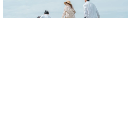
いですが、年々甘えん坊になっている気がします。私の方
が、きなこ優先の生活をしたり部屋をこまめに片付けるよ
うになったり一番変化させてもらったと思います 笑」
正直しんどい夏のレジャーランキング、3位「帰省」、2位「バ
ーベキュー」を抑えた1位は？
まいどなデータ
2026.08.09
NHK大阪の朝の顔…気象キャスター、真っ赤な
ワンピで「愛の不時着」観劇 三山凌輝さんら
ポスターと記念撮影
まいどなトピック
2026.08.09
「右ひじ左ひじ交互に見て♪」お笑いコンビ元
5/7
メンバー髪型激変 命を救う資格を取得「ええ
え！！すごすぎます！」→本名も明らかに