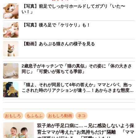
【写真】前足でしっかりホールドしてガブリ「いた〜
い！」
【写真】後ろ足で「ケリケリ」も！
【動画】あらぶる猫さんの様子を見る
2歳息子がキッチンで「猫の真似」その姿に「体の大きさ
同じ」「可愛いが落ちてる季節」
「猫よ、それが同居して4年の答えか」ママとパパ、抱っ
こされた時のリアクションが違う…！あからさまな態度
「なんて分かりやすいw」「主従関係の差」
おもしろ
もふもふ
おもしろ動画
ネコ
1/7
双子弟が手足口病に…→兄に感染しないよう保
育士ママが考えた“お気持ちだけ”隔離 「ママ
前足でしっかりホールドしてガブリ！（提供：きなこさん）