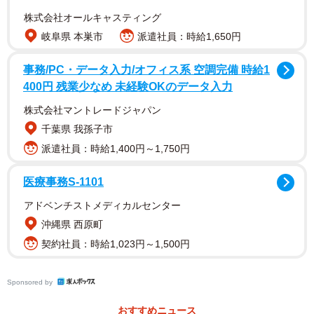
株式会社オールキャスティング
岐阜県 本巣市
派遣社員：時給1,650円
事務/PC・データ入力/オフィス系 空調完備 時給1
400円 残業少なめ 未経験OKのデータ入力
その後、きなこちゃんは無事に眠りにつくことができたの
か。また、飼い主さんの腕はこの後どうなったのかも心配
株式会社マントレードジャパン
ですね。飼い主さんの「きなこ」（
@9i_7a_5o
）さんに
千葉県 我孫子市
この時の詳しい状況や、普段のきなこちゃんの様子につい
派遣社員：時給1,400円～1,750円
てお話を伺いました。
医療事務S-1101
アドベンチストメディカルセンター
沖縄県 西原町
契約社員：時給1,023円～1,500円
Sponsored by
おすすめニュース