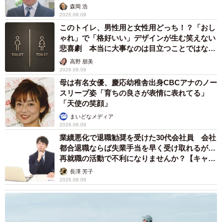
森岡 浩
2026.08.09
このトイレ、男性用と女性用どっち！？「おし
ゃれ」で「格好いい」デザインが生む笑えない
悲喜劇 本当に大事なのは目立つことではな
く…
高野 朋美
2026.08.09
母は有名女優、慶応幼稚舎出身CBCアナのノー
スリーブ姿「育ちの良さが表情に表れてる」
「天使の笑顔」
まいどなメディア
2026.08.09
業績悪化で退職勧奨を受けた30代会社員 会社
4/7
都合退職ならば失業手当を早く受け取れるが…
再就職の活動で不利になりませんか？【キャリ
「キメ顔のきなこ」（提供：きなこさん）
アカウンセラーが解説】
長澤 芳子
2026.08.09
ーーきなこちゃんは、元保護猫なのですね？
「元から人懐っこくて物怖じしないタイプなのは変わらな