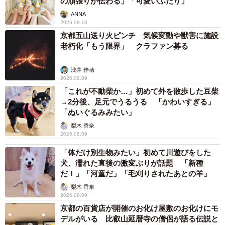
の頑張りが伝わる」「可愛いふたり」
ANNA
2026.08.10
京都五山送り火ピンチ 気候変動や獣害に施設
老朽化「もう限界」 クラファン募る
浅井 佳穂
2026.08.09
「これが不動柴か…」初めて外を散歩した豆柴
→2分後、足元でうるうる 「かわいすぎる」
「ぬいぐるみみたい」
梨木 香奈
2026.08.09
「体だけ別生物みたい」初めて川遊びをした
犬、濡れた直後の激変ぶりが話題 「新種
だ！」「河童だ」「毛刈りされたあとの羊」
梨木 香奈
2026.08.09
京都の百貨店が開催のお化け屋敷のお化けにモ
デルがいる 比叡山延暦寺の僧侶が語る伝説と