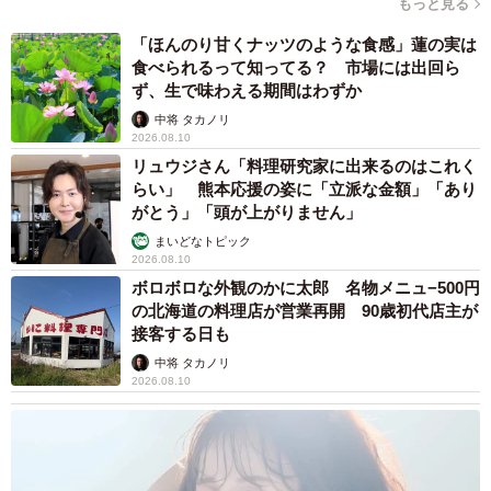
もっと見る
ーーこの後、きなこちゃんは無事に眠りにつくことはでき
「ほんのり甘くナッツのような食感」蓮の実は
ましたか？
食べられるって知ってる？ 市場には出回ら
ず、生で味わえる期間はわずか
中将 タカノリ
「おかげさまで、無事就寝できました」
2026.08.10
リュウジさん「料理研究家に出来るのはこれく
ーーきなこちゃんは普段、どんな猫ちゃん？
らい」 熊本応援の姿に「立派な金額」「あり
がとう」「頭が上がりません」
「現在推定6歳の女の子です。甘えん坊でいつもぴったり寄
まいどなトピック
2026.08.10
り添っているタイプです。こちらの言葉をよく理解してい
ボロボロな外観のかに太郎 名物メニュ−500円
て、よくおしゃべりしてくれます。プチプチの緩衝材に潜
の北海道の料理店が営業再開 90歳初代店主が
るのがお気に入りです」
接客する日も
中将 タカノリ
2026.08.10