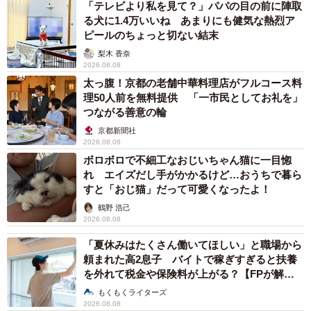
「テレビより私を見て？」パパの目の前に陣取
「出来上がった写真を初めて見た時は、『めっちゃええや
る犬に1.4万いいね あまりにも健気な熱烈ア
ピールのちょっと切ない結末
ん』と思いました。今の自分がまさに『何かをやっていそ
梨木 香奈
うだが、その"何か"が分からない人間』なので、その雰囲気
2026.08.08
の通りになったと思います。他にも、本来の自分のキャラ
太っ腹！京都の老舗中華料理店がフルコース料
クターに合ったテイストのアー写も撮ってもらいました。
理50人前を無料提供 「一市民としてお礼を」
つながる善意の輪
いわゆる『賑やかし系』でしょうか…言わせないでくださ
京都新聞社
い（笑）」
2026.08.08
ボロボロで不細工なおじいちゃん猫に一目惚
れ エイズだし手がかかるけど…おうちで暮ら
すと「おじ猫」だって可愛くなったよ！
鶴野 浩己
2026.08.08
「夏休みはたくさん働いてほしい」と職場から
頼まれた高2息子 バイトで稼ぎすぎると扶養
を外れて税金や保険料が上がる？【FPが解
説】
もくもくライターズ
2026.08.08