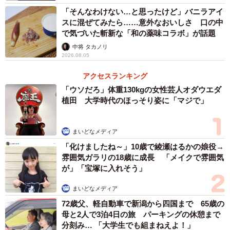
「そんなわけない…と思ったけど」バニラアイ
スに混ぜてみたら……意外なおいしさ 口の中
2/11
で気づいた斬新な「和の薬味コラボ」が話題
中将 タカノリ
2週間前から食事にも気を遣ったそう／神宮寺さん（@jisyo_jinguji）提供
2026.08.05
アクセスランキング
「ウソだろ」体重130kgの女性芸人オダウエダ
植田 大学時代のほっそり姿に「マジで」
まいどなメディア
3/11
「化けましたね～」10歳で綾瀬はるかの娘役→
雰囲気ガラリの18歳に成長 「メイクで雰囲気
前日には眉カットへ／神宮寺さん（@jisyo_jinguji）提供
が」「宝塚に入れそう」
まいどなメディア
72歳父、軽自動車で新潟から四国まで 65歳の
母と2人で3泊4日の旅 パーキングの休憩まで
分刻み… 「大学生でも組まねえよ！」