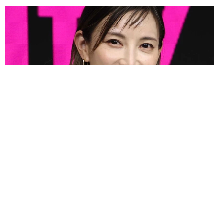
10/11
アー写を手に入れた神宮寺さん／神宮寺さん（@jisyo_jinguji）提供
しかし神宮寺さん本人は、アー写を手に入れてから気持ち
の面にも変化があったといいます。
3児の母 43歳女優の肩見せコーデでファンざわざわ 「色っ
ぽすぎて思わず二度見」「むっかしからずっと可愛い」
「アー写があるだけで、なぜか自信がつくんですよね。街
でぶつかりおじさんにぶつかられても、大してダメージを
まいどなトピック
受けなくなりました（笑）。今後は何かしらのイベントの
2026.08.07
あのちゃん、雨の日のショーパン姿に「雨が似
出演者一覧に載ってみたいですね。アーティストに必要な
合う」「脚めっちゃきれい！」「水も滴る良い
のは才能じゃなくて『アー写』です」
アーティスト」 幻想的な近影が話題
まいどなメディア
←素人一般男性を
2026.08.07