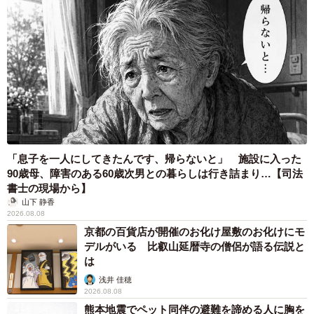
6/11
家の中で一番写りがよかったのは、ベッドと壁の隙間／神宮寺さん
「息子を一人にしてきたんです、帰らないと」 施設に入った
（@jisyo_jinguji）提供
90歳母、障害のある60歳次男との暮らしは行き詰まり…【司法
書士の現場から】
そして完成したのが、こちらのアフター写真です。
山下 静香
2026.08.08
京都の百貨店が開催のお化け屋敷のお化けにモ
デルがいる 比叡山延暦寺の僧侶が語る伝説と
は
浅井 佳穂
2026.08.08
熊本地震でペット同伴の避難を諦める人に胸を