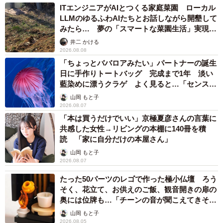
いました」
ITエンジニアがAIとつくる家庭菜園 ローカル
LLMのゆるふわAIたちとお話しながら開墾して
みたら… 夢の「スマートな菜園生活」実現な
るか
井二 かける
2026.08.08
「ちょっとババロアみたい」パートナーの誕生
日に手作りトートバッグ 完成まで1年 淡い
藍染めに漂うクラゲ よく見ると…「センスす
ごい」
山岡 もと子
2026.08.07
「本は買うだけでいい」京極夏彦さんの言葉に
共感した女性→リビングの本棚に140冊を積
読 「家に自分だけの本屋さん」
山岡 もと子
2026.08.07
たった50パーツのレゴで作った極小仏壇 ろう
そく、花立て、お供えのご飯、観音開きの扉の
奥には位牌も…「チーンの音が聞こえてきそ
う」
山岡 もと子
2026.08.05