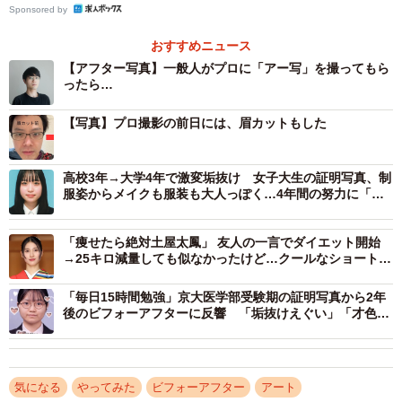
Sponsored by
投稿したのは、自称「ドン引かせ屋さん」として、様々な
「やってみた」体験談をSNSで発信している神宮寺さん
おすすめニュース
【アフター写真】一般人がプロに「アー写」を撮ってもら
（@jisyo_jinguji）。ある日「アー写を撮りたい」と思い立
ったら…
ち、プロカメラマンをしている先輩に撮影を依頼したそう
です。理由はいたってシンプル。
【写真】プロ撮影の前日には、眉カットもした
「アー写に憧れがありました。アー写、撮りたくないです
高校3年→大学4年で激変垢抜け 女子大生の証明写真、制
か？」
服姿からメイクも服装も大人っぽく…4年間の努力に「尊
敬します」
撮影にあたっては、「せっかく撮影するのだから生半可な
「痩せたら絶対土屋太鳳」 友人の一言でダイエット開始
→25キロ減量しても似なかったけど…クールなショートカ
気持ちではいけない」と、見た目づくりにも力を入れたと
ット美人でコンプレックス卒業 「人生変わった」
いいます。
「毎日15時間勉強」京大医学部受験期の証明写真から2年
後のビフォーアフターに反響 「垢抜けえぐい」「才色兼
備羨ましい」
「自分のことを"こじはる（小嶋陽菜さん）"だと思って、肌
のことを考えた食生活を2週間続けました。前日には眉毛を
整え、撮影当日にはメンズサロンでヘアセットもしてもら
気になる
やってみた
ビフォーアフター
アート