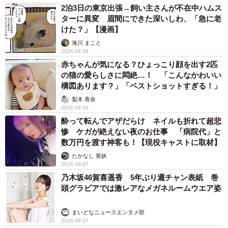
2泊3日の東京出張→飼い主さんが不在中ハムス
ターに異変 眉間にできた深いしわ、「急に老
9/11
けた？」【漫画】
自称「賑やかし系」という本来の自分に合った感じのアー写も／神宮寺
海川 まこと
2026.08.08
さん（@jisyo_jinguji）提供
赤ちゃんが気になる？ひょっこり顔を出す2匹
の猫の愛らしさに悶絶…！ 「こんなかわいい
投稿には「プロやべぇ」「意識高そう」「一気に胡散臭い
構図あります？」「ベストショットすぎる！」
社長になった！！！」などのコメントが寄せられた一方
梨木 香奈
で、「どっちもどっち」「違いが分からないのですが。も
2026.08.08
しかして私が素人なのでしょうか？」といった声も寄せら
酔って転んでアザだらけ ネイルも折れて超悲
惨 ケガが絶えない夜のお仕事 「病院代」と
れました。
数万円を渡す神客も！【現役キャストに取材】
たかなし 亜妖
2026.08.07
乃木坂46賀喜遥香 5年ぶり週チャン表紙 巻
頭グラビアでは激レアなメガネルームウエア姿
まいどなニュースエンタメ部
2026.08.07