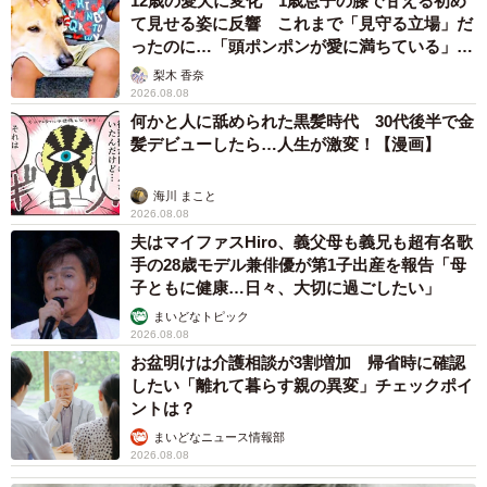
12歳の愛犬に変化 1歳息子の膝で甘える初め
て見せる姿に反響 これまで「見守る立場」だ
7/11
ったのに…「頭ポンポンが愛に満ちている」
「尊…」
梨木 香奈
アフター写真：プロ撮影の"アー写" ／神宮寺さん（@jisyo_jinguji）提供
2026.08.08
何かと人に舐められた黒髪時代 30代後半で金
同じ人物、同じ服、同じ自宅での撮影にもかかわらず、そ
髪デビューしたら…人生が激変！【漫画】
の差は歴然でした。プロの手によるアフター写真では、顔
海川 まこと
に当てる光の角度を工夫することで鼻筋やフェイスライン
2026.08.08
に立体的な陰影が生まれ、わずかに視線を外したポーズと
夫はマイファスHiro、義父母も義兄も超有名歌
背景のボケが加わることで、一般男性が一気に「何かをや
手の28歳モデル兼俳優が第1子出産を報告「母
子ともに健康…日々、大切に過ごしたい」
っていそうな人」に変貌しています。
まいどなトピック
2026.08.08
「撮影当日は撮られる側の難しさを実感した」と振り返
お盆明けは介護相談が3割増加 帰省時に確認
る、神宮寺さん。
したい「離れて暮らす親の異変」チェックポイ
ントは？
「撮られる人間としての自分の意識の低さを思い知りまし
まいどなニュース情報部
2026.08.08
た。グラビアアイドルさんへの尊敬の念がさらに大きくな