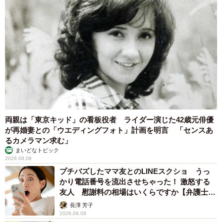
りましたね」
両親は「東京キッド」の看板役者 ライダー演じた42歳元俳優
8/11
が再婚妻との「ウエディングフォト」計画を明言 「センスあ
るカメラマン求む」
撮影中は、撮られる側の難しさを実感／神宮寺さん（@jisyo_jinguji）提
まいどなトピック
供
2026.08.08
プチバズしたママ友とのLINEスクショ うっ
完成した写真を見た時の感想については、「よくわからな
かり電話番号を流出させちゃった！ 激怒する
友人 慰謝料の相場はいくらですか【弁護士が
いが、確実に"何か"をやっていそうな雰囲気が出ている」と
解説】
長澤 芳子
投稿内で綴っていた神宮寺さん。
2026.08.08