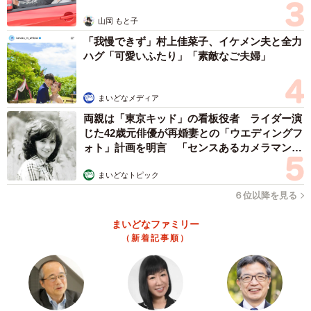
山岡 もと子
「我慢できず」村上佳菜子、イケメン夫と全力
ハグ「可愛いふたり」「素敵なご夫婦」
まいどなメディア
両親は「東京キッド」の看板役者 ライダー演
じた42歳元俳優が再婚妻との「ウエディングフ
ォト」計画を明言 「センスあるカメラマン求
む」
まいどなトピック
4/11
６位以降を見る
撮影当日の朝はサロンでヘアセットも／神宮寺さん（@jisyo_jinguji）提
供
まいどなファミリー
（新着記事順）
撮影場所はというと、神宮寺さんの自宅。金銭的な理由か
らスタジオの利用は見送ったそうです。当初は場所に不安
もあったものの、2時間かけて撮影を終えたといいます。