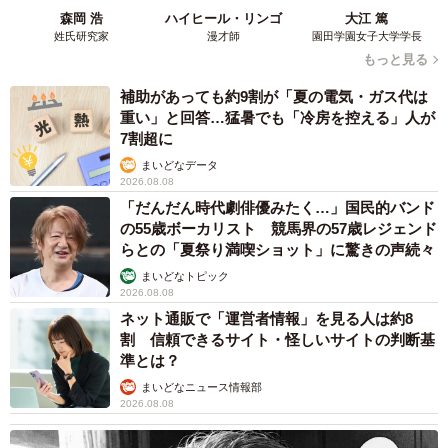
森岡 浩
ハイヒール・リンゴ
大江 篤
「家の中で写りがいい場所を探しているとき、先輩に提案
姓氏研究家
漫才師
園田学園女子大学学長
されたのは『ベッドと壁の隙間』でした。スタジオを押さ
もっと見る
えればよかったと後悔しましたね」
補助があっても約9割が「夏の電気・ガス代は
重い」と回答…猛暑でも「冷房を控える」人が
7割超に
まいどなデータ
2026.08.08
「だんだん時代劇俳優みたく…」国民的バンド
の55歳ボーカリスト 競馬界の57歳レジェンド
らとの「夏祭り満喫ショット」に驚きの声続々
まいどなトピック
2026.08.08
ネット通販で「運営者情報」を見る人は約8
5/11
割 信頼できるサイト・怪しいサイトの判断基
準とは？
撮影場所は神宮寺さんの自宅／神宮寺さん（@jisyo_jinguji）提供
まいどなニュース情報部
2026.08.08