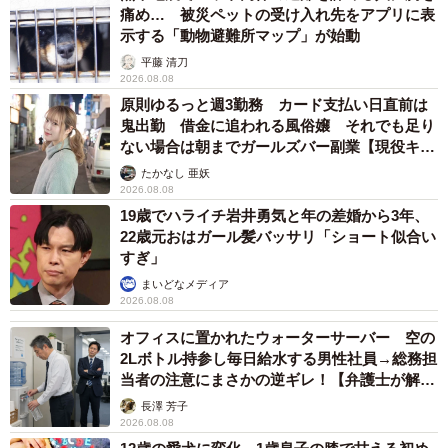
痛め… 被災ペットの受け入れ先をアプリに表
示する「動物避難所マップ」が始動
平藤 清刀
2026.08.08
原則ゆるっと週3勤務 カード支払い日直前は
鬼出勤 借金に追われる風俗嬢 それでも足り
ない場合は朝までガールズバー副業【現役キャ
ストに取材】
たかなし 亜妖
2026.08.08
19歳でハライチ岩井勇気と年の差婚から3年、
22歳元おはガール髪バッサリ「ショート似合い
すぎ」
まいどなメディア
2026.08.08
オフィスに置かれたウォーターサーバー 空の
2Lボトル持参し毎日給水する男性社員→総務担
当者の注意にまさかの逆ギレ！【弁護士が解
説】
長澤 芳子
2026.08.08