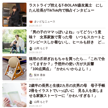
退職金を運用に回せる人は何が違う？ 「退職金額の多さ」より
重要な“ある経験”とは
まいどなニュース情報部
2026.08.07
「火事以来10カ月ぶり」全焼した自宅訪れた林
家ぺー 内装も壁も取り払われスケルトン状態
の部屋に呆然
まいどなトピック
2026.08.07
「こんなかわいい子おるん！？」大阪出身の
UHB26歳アナが話題…父は元プロ野球選手
「アイドルさんよりかわいい」「めちゃ爽や