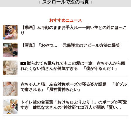
↓ スクロールで次の写真 ↓
おすすめニュース
【動画】ムキ顔のままお手入れーー飼い主との絆にほっこ
り
【写真】「おやつ…」 元保護犬のアピール方法に爆笑
蹴られても蹴られてもこの愛は一途 赤ちゃんから離
れたくない猫さんが健気すぎる 「僕が守るんだ！」
赤ちゃんと猫、左右対称ポーズで寝る姿が話題 「ダブル
で癒される」「風神雷神みたい」
トイレ後の合言葉「おけちゅぶりぶり！」のポーズが可愛
すぎ 健気な犬さんの“神対応”に2万人が悶絶「賢い
ね！」