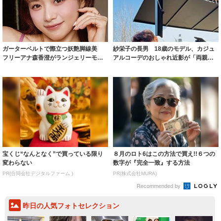
ガーターベルトで際立つ妖艶脚線美
紗栄子の長男 18歳のモデル、カジュ
フリーアナ森香澄がランジェリーモデ
アルコーデのおしゃれ近影が「両親の
ルに ｢PE...
いいとこ取...
宝くじ“なんとなく”で買っている限り
８月のロト6はこの方法で買え!!６つの
変わらない
数字が『完全一致』する方法
PR(合同会社デジタルファーム )
PR(株式会社MURA)
Recommended by
昨日の人気フォトセレクション