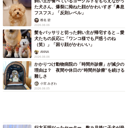
画】
海川 まこと
2026.08.04
アクセスランキング
「化けましたね～」10歳で綾瀬はるかの娘役→
雰囲気ガラリの18歳に成長 「メイクで雰囲気
が」「宝塚に入れそう」
まいどなメディア
「不謹慎でないかと」実力派歌手、熊本へ支援
物資…運搬トラックの車体デザインにためら
い 「痛いほど伝わる」「行動され立派」
まいどなトピック
「そのままにしといてください」道路で動けな
い猫を前に返された一言… 懸命に生きようと
した4日間 「命の重さはみんな同じ」保護団
体代表の訴え
渡辺 晴子
72歳父、軽自動車で新潟から四国まで 65歳の