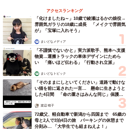
3児の母 43歳女優の肩見せコーデでファンざ
わざわ 「色っぽすぎて思わず二度見」「むっ
かしからずっと可愛い」
まいどなトピック
2026.08.07
あのちゃん、雨の日のショーパン姿に「雨が似
合う」「脚めっちゃきれい！」「水も滴る良い
アーティスト」 幻想的な近影が話題
まいどなメディア
2026.08.07
【漫画】周囲の目を気にせず遊べる！洗濯物も
干せる！最近人気の戸建ての「中庭」 ところ
が…実際住んでみて分かった後悔ポイント
中瀬 えみ
2026.08.07