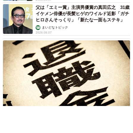
山岡 もと子
2026.08.07
友人のマンション敷地内に度々車を停めていた
ら…注意の貼り紙でナンバーをさらされました
【弁護士が解説】
長澤 芳子
2026.08.07
愛車は総走行距離17万キロのホンダレジェン
ド 「どなたか欲しい方が居たら」 大御所漫
才師が譲渡の意向
まいどなトピック
2026.08.06
【漫画】「高い家賃を払えるのに、まだ欲し
い？」高級レジデンスの七夕飾り、書かれた願
い事にびっくり 人の欲には終わりがないのか
松波 穂乃圭
2026.08.06