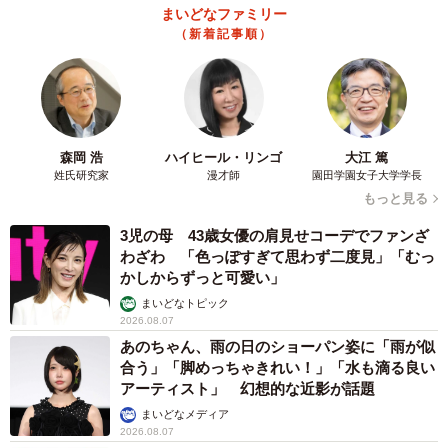
2026.08.07
猫用の爪研ぎおもちゃを買ったら…「これで合
ってますか？」予想外の使い方が大反響
「100点満点」「かわいいからよし！」
梨木 香奈
2026.08.07
2歳半の長男と生後2カ月の次男の母 母子手帳
2冊をイラストでいっぱいに 見る人を楽しま
せる家族ストーリーに「かわいすぎる！」
山岡 もと子
2026.08.07
猫2匹が段ボール箱の取り合いで「ポコスカ猫
パンチ」の応酬 その後の心温まる結末に「愛
～！」「おばちゃん泣きそうや…」
梨木 香奈
2026.08.07
「ちょっとババロアみたい」パートナーの誕生
日に手作りトートバッグ 完成まで1年 淡い
藍染めに漂うクラゲ よく見ると…「センスす
ごい」