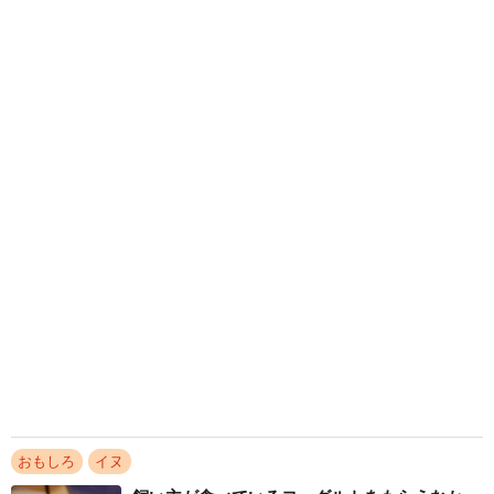
椎名 碧
2026.08.06
髪をバッサリと切った飼い主が帰宅すると→愛
犬たちの反応に「ワンコ様でも戸惑うのね
（笑）」「困り顔がかわいい」
ANNA
2026.08.06
かかりつけ動物病院の「時間外診療」が減少の
理由は？ 夜間や休日の“時間外診療”を続ける
難しさ
小宮 みぎわ
2026.08.05
行方不明だったセーター、数カ月後に子犬が発
見 賢いねえと思いきや…まさかの真相に「自
作自演だった」「やらかしたねー！」
梨木 香奈
2026.08.04
「言わなくても分かるでしょ」 小さな言い争
いが絶えなかった夫婦に訪れた変化 あなたを
迎えてから相手を思う気持ちを取り戻せた【漫