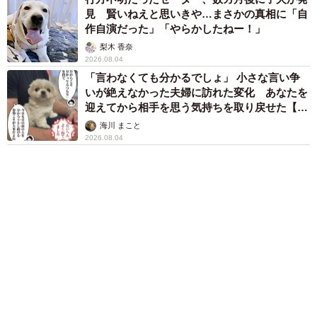
母と2人で3泊4日の旅 パーキングの休憩まで
分刻み… 「大学生でも組まねえよ！」
山岡 もと子
「火事以来10カ月ぶり」全焼した自宅訪れた林
家ぺー 内装も壁も取り払われスケルトン状態
の部屋に呆然
まいどなトピック
６位以降を見る
まいどなファミリー
（新着記事順）
森岡 浩
ハイヒール・リンゴ
大江 篤
姓氏研究家
漫才師
園田学園女子大学学長
もっと見る