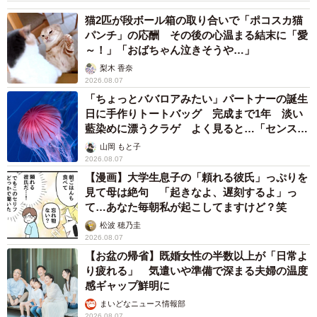
か」
まいどなメディア
2026.08.07
世界一周中に3度も出会った運命的カップル
口では言えない「ジョージアの熱い夜」に「も
うやめぇや！」藤井が猛ツッコミ連発【新婚さ
ん】
まいどなニュース
2026.08.07
「国産マッチでもバズりたい」願いかなった！
老舗メーカーの投稿が4100万再生 他業種も
続々相乗りでミーム化へ発展
まいどなニュース調査部
2026.08.07
「即座に案内することが不可能です」レストラ
ンの入り口に大きな注意書き オートリザーブ
からの予約を拒否するお断りに賛同者続々
中将 タカノリ
2026.08.07
「本は買うだけでいい」京極夏彦さんの言葉に
共感した女性→リビングの本棚に140冊を積
読 「家に自分だけの本屋さん」