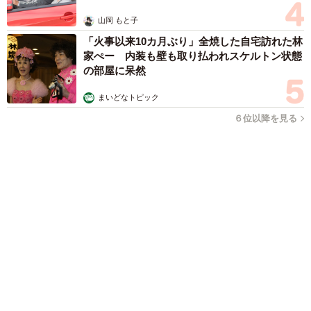
難聴のお姉ちゃんに5歳の妹が手話通訳 互いに支え合う家族の
日常に反響「妹ちゃん、頼もしい」「かわいい通訳さん」
五ヶ瀬 あお
2026.08.07
ラストライブ控えるT-BOLAN森友嵐士 にし
たん社長がTikTok内で独占インタビュー
まいどなニュース
2026.08.07
「男の子のママっぽいよね」ってどういう意
味？ 女系家族で育った母 いつもスカートと
ワンピースしか着ないし、ヒールも好き どの
へんが…
山岡 もと子