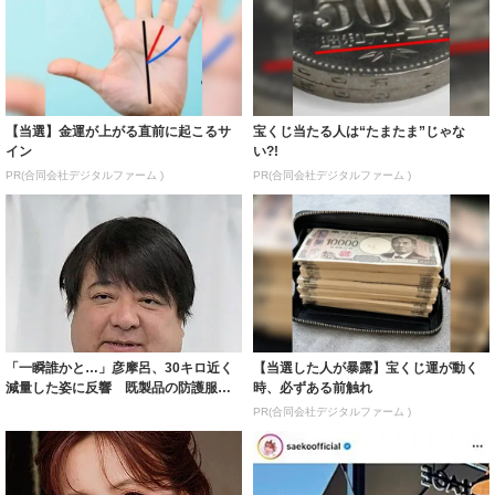
【当選】金運が上がる直前に起こるサ
宝くじ当たる人は“たまたま”じゃな
イン
い?!
PR(合同会社デジタルファーム )
PR(合同会社デジタルファーム )
「一瞬誰かと…」彦摩呂、30キロ近く
【当選した人が暴露】宝くじ運が動く
減量した姿に反響 既製品の防護服が
時、必ずある前触れ
着られると...
PR(合同会社デジタルファーム )