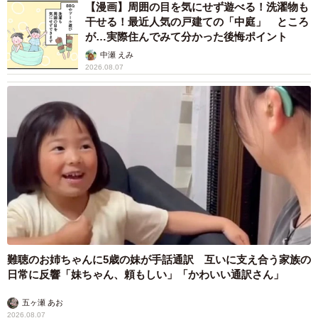
山岡 もと子
2026.08.07
【漫画】大学生息子の「頼れる彼氏」っぷりを
見て母は絶句 「起きなよ、遅刻するよ」っ
て…あなた毎朝私が起こしてますけど？笑
松波 穂乃圭
2026.08.07
【お盆の帰省】既婚女性の半数以上が「日常よ
り疲れる」 気遣いや準備で深まる夫婦の温度
感ギャップ鮮明に
まいどなニュース情報部
2026.08.07
父は「エミー賞」主演男優賞の真田広之 31歳
イケメン俳優が長髪ヒゲのワイルド近影「ガチ
ヒロさんそっくり」「新たな一面もステキ」
まいどなトピック
2026.08.07