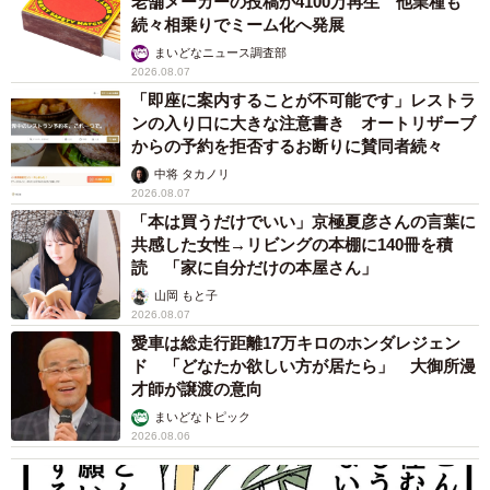
老舗メーカーの投稿が4100万再生 他業種も
続々相乗りでミーム化へ発展
まいどなニュース調査部
2026.08.07
「即座に案内することが不可能です」レストラ
ンの入り口に大きな注意書き オートリザーブ
からの予約を拒否するお断りに賛同者続々
中将 タカノリ
2026.08.07
「本は買うだけでいい」京極夏彦さんの言葉に
共感した女性→リビングの本棚に140冊を積
読 「家に自分だけの本屋さん」
山岡 もと子
2026.08.07
愛車は総走行距離17万キロのホンダレジェン
ド 「どなたか欲しい方が居たら」 大御所漫
才師が譲渡の意向
まいどなトピック
2026.08.06