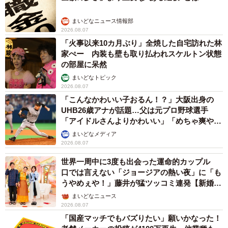
まいどなニュース情報部
2026.08.07
「火事以来10カ月ぶり」全焼した自宅訪れた林
家ぺー 内装も壁も取り払われスケルトン状態
の部屋に呆然
まいどなトピック
2026.08.07
「こんなかわいい子おるん！？」大阪出身の
UHB26歳アナが話題…父は元プロ野球選手
「アイドルさんよりかわいい」「めちゃ爽や
か」
まいどなメディア
2026.08.07
世界一周中に3度も出会った運命的カップル
口では言えない「ジョージアの熱い夜」に「も
うやめぇや！」藤井が猛ツッコミ連発【新婚さ
ん】
まいどなニュース
2026.08.07
「国産マッチでもバズりたい」願いかなった！