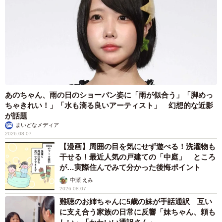
あのちゃん、雨の日のショーパン姿に「雨が似合う」「脚めっ
ちゃきれい！」「水も滴る良いアーティスト」 幻想的な近影
が話題
まいどなメディア
2026.08.07
【漫画】周囲の目を気にせず遊べる！洗濯物も
干せる！最近人気の戸建ての「中庭」 ところ
が…実際住んでみて分かった後悔ポイント
中瀬 えみ
2026.08.07
難聴のお姉ちゃんに5歳の妹が手話通訳 互い
に支え合う家族の日常に反響「妹ちゃん、頼も