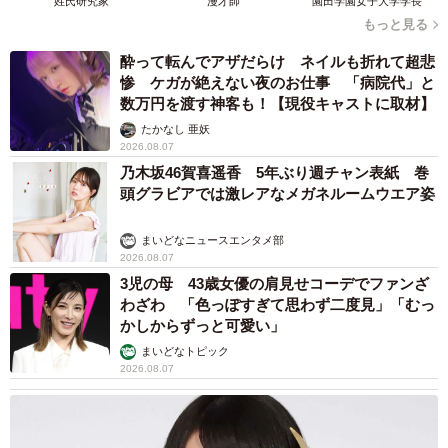
姓氏研究家
漫才師
園田学園女子大学学長
もっと見る
酔って転んでアザだらけ ネイルも折れて超悲
惨 ケガが絶えない夜のお仕事 「病院代」と
数万円を渡す神客も！【現役キャストに取材】
たかなし 亜妖
2026.08.07
乃木坂46賀喜遥香 5年ぶり週チャン表紙 巻
頭グラビアでは激レアなメガネルームウエア姿
まいどなニュースエンタメ部
2026.08.07
3児の母 43歳女優の肩見せコーデでファンざ
わざわ 「色っぽすぎて思わず二度見」「むっ
かしからずっと可愛い」
まいどなトピック
2026.08.07