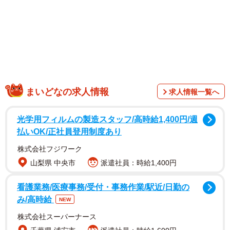
まいどなの求人情報
求人情報一覧へ
光学用フィルムの製造スタッフ/高時給1,400円/週
払いOK/正社員登用制度あり
＜「東京都 水道・下水道」公式X（旧Twitter）アカウント
株式会社フジワーク
の投稿より＞
山梨県 中央市
派遣社員：時給1,400円
不審な行為を見かけたら警察へ通報を
看護業務/医療事務/受付・事務作業/駅近/日勤の
み/高時給
NEW
東京都水道局に詳細を聞いたところ、「東京都内での盗難
株式会社スーパーナース
においては、4月18日（土）から20日（月）にかけて計31