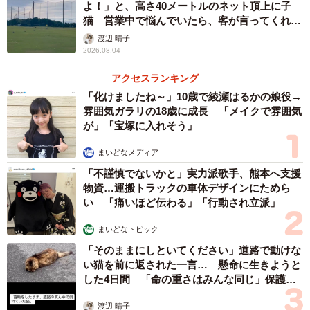
よ！」と、高さ40メートルのネット頂上に子
猫 営業中で悩んでいたら、客が言ってくれた
のは？
渡辺 晴子
2026.08.04
アクセスランキング
「化けましたね～」10歳で綾瀬はるかの娘役→
雰囲気ガラリの18歳に成長 「メイクで雰囲気
が」「宝塚に入れそう」
まいどなメディア
「不謹慎でないかと」実力派歌手、熊本へ支援
物資…運搬トラックの車体デザインにためら
い 「痛いほど伝わる」「行動され立派」
まいどなトピック
「そのままにしといてください」道路で動けな
い猫を前に返された一言… 懸命に生きようと
した4日間 「命の重さはみんな同じ」保護団
体代表の訴え
渡辺 晴子