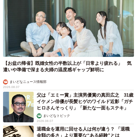
【お盆の帰省】既婚女性の半数以上が「日常より疲れる」 気
遣いや準備で深まる夫婦の温度感ギャップ鮮明に
まいどなニュース情報部
2026.08.07
父は「エミー賞」主演男優賞の真田広之 31歳
イケメン俳優が長髪ヒゲのワイルド近影「ガチ
ヒロさんそっくり」「新たな一面もステキ」
まいどなトピック
2026.08.07
退職金を運用に回せる人は何が違う？ 「退職
金額の多さ」より重要な“ある経験”とは