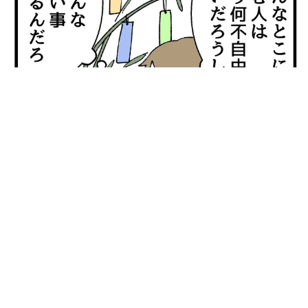
【漫画】「高い家賃を払えるのに、まだ欲しい？」高級レジデ
ンスの七夕飾り、書かれた願い事にびっくり 人の欲には終わ
りがないのか
松波 穂乃圭
2026.08.06
大河出演の39歳俳優 真夏の海で赤銅色の肉体
美を連投 「バッキバキだな」「ばり渋いで
す」
まいどなトピック
2026.08.06
「人生こそがバラエティー」 マレーシア移住