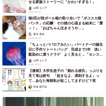
せる家族ストーリーに「かわいすぎる！」
山岡 もと子
2026.08.07
猫2匹が段ボール箱の取り合いで「ポコスカ猫
パンチ」の応酬 その後の心温まる結末に「愛
～！」「おばちゃん泣きそうや…」
梨木 香奈
2026.08.07
「ちょっとババロアみたい」パートナーの誕生
日に手作りトートバッグ 完成まで1年 淡い
藍染めに漂うクラゲ よく見ると…「センスす
ごい」
山岡 もと子
2026.08.07
【漫画】大学生息子の「頼れる彼氏」っぷりを
見て母は絶句 「起きなよ、遅刻するよ」っ
て…あなた毎朝私が起こしてますけど？笑
松波 穂乃圭
2026.08.07