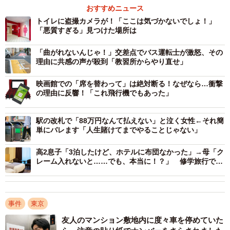
おすすめニュース
トイレに盗撮カメラが！「ここは気づかないでしょ！」
また、「水が出ない時、外に出て水道メータを確認するの
「悪質すぎる」見つけた場所は
は危険。水道の元栓を閉めて女性を外におびき出して襲う
「曲がれないんじゃ！」交差点でバス運転士が激怒、その
輩（複数の場合も）もいる。公式の発表通りすぐに水道局
理由に共感の声が殺到「教習所からやり直せ」
か警察に連絡するべき」というコメントも見受けられた。
映画館での「席を替わって」は絶対断る！なぜなら…衝撃
の理由に反響！「これ飛行機でもあった」
駅の改札で「88万円なんて払えない」と泣く女性←それ簡
単にバレます「人生賭けてまでやることじゃない」
高2息子「3泊したけど、ホテルに布団なかった」→母「ク
レーム入れないと……でも、本当に！？」 修学旅行での
笑い話に「可愛いすぎます」「情景浮かんでほっこり」
事件
東京
友人のマンション敷地内に度々車を停めていた