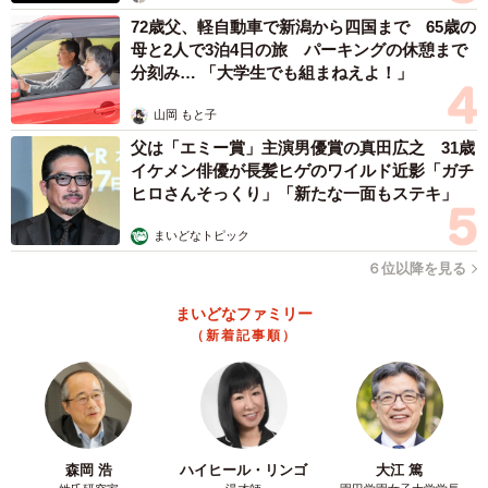
72歳父、軽自動車で新潟から四国まで 65歳の
母と2人で3泊4日の旅 パーキングの休憩まで
分刻み… 「大学生でも組まねえよ！」
山岡 もと子
父は「エミー賞」主演男優賞の真田広之 31歳
イケメン俳優が長髪ヒゲのワイルド近影「ガチ
ヒロさんそっくり」「新たな一面もステキ」
まいどなトピック
６位以降を見る
まいどなファミリー
（新着記事順）
森岡 浩
ハイヒール・リンゴ
大江 篤