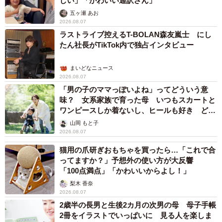
しい」「かわいい通訳さん」
五ヶ瀬 あお
2026.08.07
ラストライブ控えるT-BOLAN森友嵐士 にし
たん社長がTikTok内で独占インタビュー
まいどなニュース
2026.08.07
「男の子のママっぽいよね」ってどういう意
味？ 女系家族で育った母 いつもスカートと
ワンピースしか着ないし、ヒールも好き どの
へんが…
山岡 もと子
2026.08.07
猫用の爪研ぎおもちゃを買ったら…「これで合
ってますか？」予想外の使い方が大反響
「100点満点」「かわいいからよし！」
梨木 香奈
2026.08.07
2歳半の長男と生後2カ月の次男の母 母子手帳
2冊をイラストでいっぱいに 見る人を楽しま