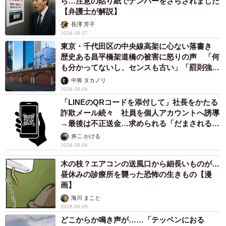
ら…注意の貼り紙でナンバーをさらされました
【弁護士が解説】
長澤 芳子
2026.08.07
東京・千代田区の中央線高架に心ない落書き
歴史ある昌平橋架道橋の被害に怒りの声 「何
も分かってないし、センスも古い」「罰則強化
して」
中将 タカノリ
2026.08.06
「LINEのQRコードを添付して」社長をかたる
詐欺メール続々 社員を個人アカウントへ誘導
→最後は不正送金…求められる「だまされる前
提」の対策
井二 かける
2026.08.06
木の枝？エアコンの送風口から細長いものが…
昼休みの診療所を襲った恐怖の生きもの【漫
画】
海川 まこと
2026.08.05
どこからか鳴き声が……「テッペンにおる