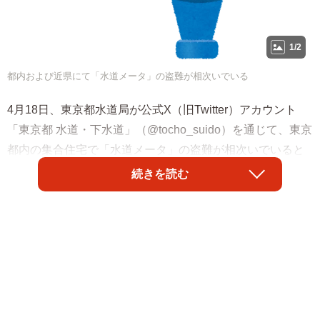
1/2
都内および近県にて「水道メータ」の盗難が相次いでいる
4月18日、東京都水道局が公式X（旧Twitter）アカウント
「東京都 水道・下水道」（@tocho_suido）を通じて、東京
都内の集合住宅で「水道メータ」の盗難が相次いでいると
いう注意喚起を投稿した。
続きを読む
「（水道局）現在、都内の集合住宅において、水道メータ
が盗まれる事件が発生しています。突然水が出なくなった
場合には、水道局お客さまセンター（0570-091-100）まで
ご連絡ください。また、不審な行為を見かけた場合には、
警察へ通報してください」