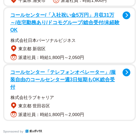
千葉県 浦安市
派遣社員：時給1,600円
個の盗難が判明しています」との回答があった。
コールセンター/「入社祝い金5万円」月収31万
また、東京だけでなく、近県においても同様の盗難事件が
～/在宅勤務あり/ドコモグループ/総合受付/未経験
発生しているという。
OK
株式会社日本パーソナルビジネス
「突然水が出なくなった場合などには、水道局お客さまセ
東京都 新宿区
ンター（0570-091-100）に御連絡ください。また、不審な
派遣社員：時給1,800円～2,050円
行為を見かけた場合には、警察へ通報してください。な
お、長期間水道を使用されない住戸について、水道局がメ
コールセンター「テレフォンオペレーター」/服
ータの撤去を無料で行いますので、お客さまセンターにお
装自由のコールセンター週3日短期もOK総合受
知らせください」（東京都水道局）
付
株式会社ラブキャリア
命に関わる「インフラ」犯罪には厳罰を
東京都 世田谷区
「東京都 水道・下水道」の注意喚起に対して、「生活イン
派遣社員：時給1,800円～2,000円
フラを狙う犯罪は一線を越えている」「インフラに対する
犯罪の刑罰を重くすべきでは？」といった強い憤りの声が
Sponsored by
殺到。