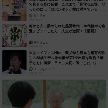
て見せる姿に反響 これまで「見守る立場」だ
ったのに…「頭ポンポンが愛に満ちている」
「尊…」
梨木 香奈
2026.08.08
何かと人に舐められた黒髪時代 30代後半で金
髪デビューしたら…人生が激変！【漫画】
海川 まこと
2026.08.08
夫はマイファスHiro、義父母も義兄も超有名歌
手の28歳モデル兼俳優が第1子出産を報告「母
子ともに健康…日々、大切に過ごしたい」
まいどなトピック
2026.08.08