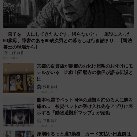
「息子を一人にしてきたんです、帰らないと」 施設に入った
90歳母、障害のある60歳次男との暮らしは行き詰まり…【司法
書士の現場から】
山下 静香
2026.08.08
京都の百貨店が開催のお化け屋敷のお化けにモ
デルがいる 比叡山延暦寺の僧侶が語る伝説と
は
浅井 佳穂
2026.08.08
熊本地震でペット同伴の避難を諦める人に胸を
痛め… 被災ペットの受け入れ先をアプリに表
示する「動物避難所マップ」が始動
平藤 清刀
2026.08.08
原則ゆるっと週3勤務 カード支払い日直前は