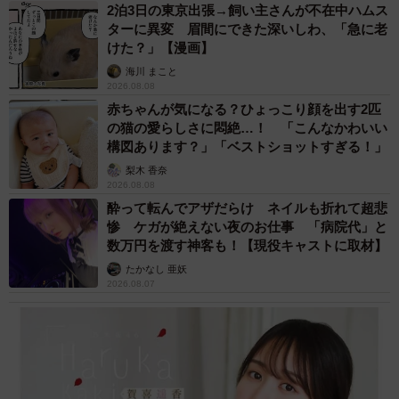
2泊3日の東京出張→飼い主さんが不在中ハムス
ターに異変 眉間にできた深いしわ、「急に老
けた？」【漫画】
海川 まこと
2026.08.08
赤ちゃんが気になる？ひょっこり顔を出す2匹
の猫の愛らしさに悶絶…！ 「こんなかわいい
構図あります？」「ベストショットすぎる！」
梨木 香奈
2026.08.08
酔って転んでアザだらけ ネイルも折れて超悲
惨 ケガが絶えない夜のお仕事 「病院代」と
数万円を渡す神客も！【現役キャストに取材】
たかなし 亜妖
2026.08.07