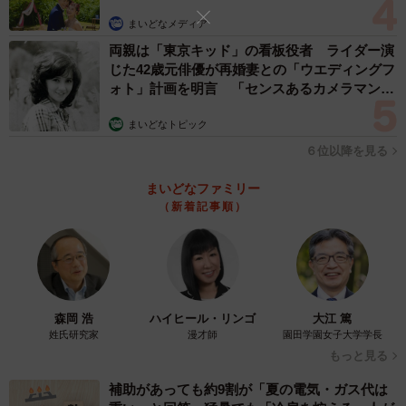
まいどなメディア
両親は「東京キッド」の看板役者 ライダー演
じた42歳元俳優が再婚妻との「ウエディングフ
ォト」計画を明言 「センスあるカメラマン求
む」
まいどなトピック
６位以降を見る
まいどなファミリー
（新着記事順）
森岡 浩
ハイヒール・リンゴ
大江 篤
姓氏研究家
漫才師
園田学園女子大学学長
もっと見る
補助があっても約9割が「夏の電気・ガス代は