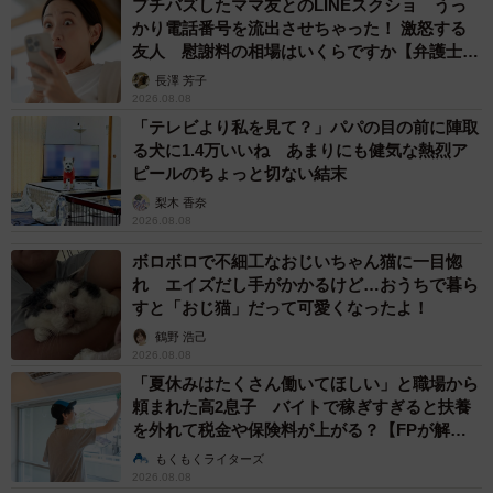
プチバズしたママ友とのLINEスクショ うっ
かり電話番号を流出させちゃった！ 激怒する
友人 慰謝料の相場はいくらですか【弁護士が
解説】
長澤 芳子
2026.08.08
「テレビより私を見て？」パパの目の前に陣取
る犬に1.4万いいね あまりにも健気な熱烈ア
ピールのちょっと切ない結末
梨木 香奈
2026.08.08
ボロボロで不細工なおじいちゃん猫に一目惚
れ エイズだし手がかかるけど…おうちで暮ら
すと「おじ猫」だって可愛くなったよ！
鶴野 浩己
2026.08.08
「夏休みはたくさん働いてほしい」と職場から
頼まれた高2息子 バイトで稼ぎすぎると扶養
を外れて税金や保険料が上がる？【FPが解
説】
もくもくライターズ
2026.08.08