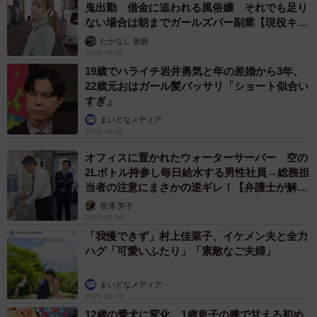
鬼出勤 借金に追われる風俗嬢 それでも足り
ない場合は朝までガールズバー副業【現役キャ
ストに取材】
たかなし 亜妖
2026.08.08
19歳でハライチ岩井勇気と年の差婚から3年、
22歳元おはガール髪バッサリ「ショート似合い
すぎ」
まいどなメディア
2026.08.08
オフィスに置かれたウォーターサーバー 空の
2Lボトル持参し毎日給水する男性社員→総務担
当者の注意にまさかの逆ギレ！【弁護士が解
説】
長澤 芳子
2026.08.08
「我慢できず」村上佳菜子、イケメン夫と全力
ハグ「可愛いふたり」「素敵なご夫婦」
まいどなメディア
2026.08.08
12歳の愛犬に変化 1歳息子の膝で甘える初め