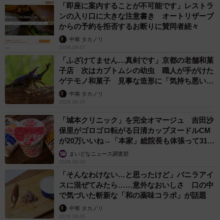
「即座に案内することが不可能です」レストラ
ンの入り口に大きな注意書き オートリザーブ
からの予約を拒否するお断りに賛同者続々
中将 タカノリ
2026.08.07
「ふざけてません…真剣です」京都の老舗和菓
子店 次はカブトムシの幼虫 職人が手がけた
ゲテモノ和菓子 見事な造形に「気持ち悪いく
らいリアル」
中将 タカノリ
2026.08.05
「城本クリニック」を完全オマージュ 吉田沙
保里がゴロゴロ転がる日清カップヌードルCM
が20万いいね→「本家」総院長も体張って31万
いいね
まいどなニュース調査部
2026.08.05
「そんなわけない…と思ったけど」バニラアイ
スに混ぜてみたら……意外なおいしさ 口の中
で気づいた斬新な「和の薬味コラボ」が話題
中将 タカノリ
2026.08.05