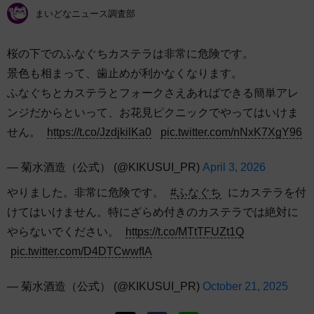
まいどなニュース調査部
桜の下でのふなぐちカステラは非常に危険です。
景色も相まって、歯止めが利かなくなります。
ふなぐちとカステラとフォークさえあればできる簡単アレ
ンジだからといって、お花見ピクニックでやってはいけま
せん。
https://t.co/JzdjkilKa0
pic.twitter.com/nNxK7XgY96
— 菊水酒造（公式） (@KIKUSUI_PR)
April 3, 2026
やりました。非常に危険です。
#ふなぐち
にカステラを付
けてはいけません。特にざらめ付きのカステラでは絶対に
やらないでください。
https://t.co/MTtTFUZt1Q
pic.twitter.com/D4DTCwwfIA
— 菊水酒造（公式） (@KIKUSUI_PR)
October 21, 2025