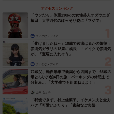
アクセスランキング
「ウソだろ」体重130kgの女性芸人オダウエダ
植田 大学時代のほっそり姿に「マジで」
まいどなメディア
「化けましたね～」10歳で綾瀬はるかの娘役→
雰囲気ガラリの18歳に成長 「メイクで雰囲気
が」「宝塚に入れそう」
まいどなメディア
72歳父、軽自動車で新潟から四国まで 65歳の
母と2人で3泊4日の旅 パーキングの休憩まで
分刻み… 「大学生でも組まねえよ！」
山岡 もと子
「我慢できず」村上佳菜子、イケメン夫と全力
ハグ「可愛いふたり」「素敵なご夫婦」