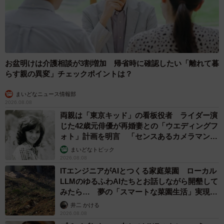
お盆明けは介護相談が3割増加 帰省時に確認したい「離れて暮
らす親の異変」チェックポイントは？
まいどなニュース情報部
2026.08.08
両親は「東京キッド」の看板役者 ライダー演
じた42歳元俳優が再婚妻との「ウエディングフ
ォト」計画を明言 「センスあるカメラマン求
む」
まいどなトピック
2026.08.08
ITエンジニアがAIとつくる家庭菜園 ローカル
LLMのゆるふわAIたちとお話しながら開墾して
みたら… 夢の「スマートな菜園生活」実現な
るか
井二 かける
2026.08.08