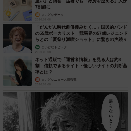
重い」と回答…猛暑でも「冷房を控える」人が
7割超に
まいどなデータ
2026.08.08
「だんだん時代劇俳優みたく…」国民的バンド
の55歳ボーカリスト 競馬界の57歳レジェンド
らとの「夏祭り満喫ショット」に驚きの声続々
まいどなトピック
2026.08.08
ネット通販で「運営者情報」を見る人は約8
割 信頼できるサイト・怪しいサイトの判断基
準とは？
まいどなニュース情報部
2026.08.08