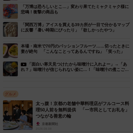
「万博は恐ろしいとこ…」変わり果てたミャクミャク様に
悲鳴！衝撃の商品も
「関西万博」アイスを買える39カ所が一目で分かるマップ
に反響「暑い時期にぴったり」「欲しかったやつ」
本場・南米で70円のパッションフルーツ……切ったときに
妻が絶句 「こんなことってあるんですね」「笑った」
「面白い寒天見つけたから味噌汁に入れよー」→「あ
れ？」味噌汁が信じられない姿に…！「味噌汁の煮こご
り…？」
グルメ
太っ腹！京都の老舗中華料理店がフルコース料
理50人前を無料提供 「一市民としてお礼を」
つながる善意の輪
京都新聞社
2026.08.08