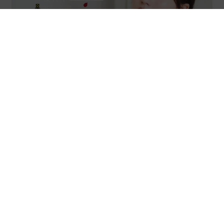
乃木坂46賀喜遥香 5年ぶり週チャン表紙 巻頭グラビアでは
激レアなメガネルームウエア姿
まいどなニュースエンタメ部
2026.08.07
3児の母 43歳女優の肩見せコーデでファンざ
わざわ 「色っぽすぎて思わず二度見」「むっ
かしからずっと可愛い」
まいどなトピック
2026.08.07
あのちゃん、雨の日のショーパン姿に「雨が似
合う」「脚めっちゃきれい！」「水も滴る良い
アーティスト」 幻想的な近影が話題
まいどなメディア
2026.08.07