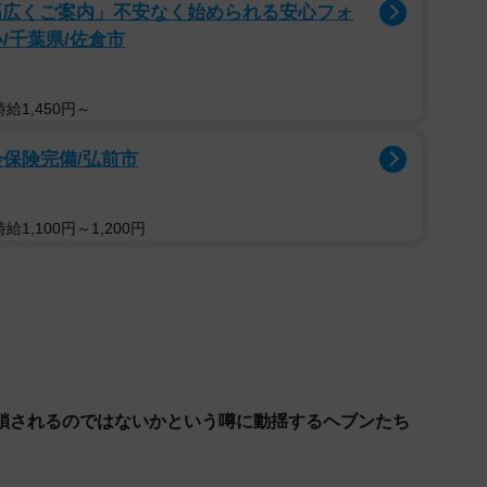
ました」
幅広くご案内」不安なく始められる安心フォ
/千葉県/佐倉市
る手段が『軍隊』でした。当時の熊本は日本屈指の軍事
跡地が全て軍の敷地になっていました。古き良き日本の
給1,450円～
にして、ヘブンとトキたちが移り住んだ熊本は、西南戦
端の都市』。そうした社会情勢と時代の空気が感じられ
会保険完備/弘前市
たび挿入されています」
1,100円～1,200円
鎖されるのではないかという噂に動揺するヘブンたち