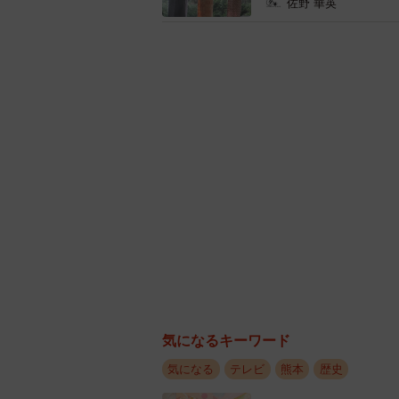
佐野 華英
と戦争』というテーマの論文や研究
ンも当時、戦争に反対していたわけ
たという史実が残っています。国も
でした」
「主人公はあくまでもトキ。『トキ
たりの絆』が主題なので、『ヘブン
ん」
◇
次週、第22週「アタラシ、ノ、ジ
ンに大きな出来事が起こる。
気になるキーワード
気になる
テレビ
熊本
歴史