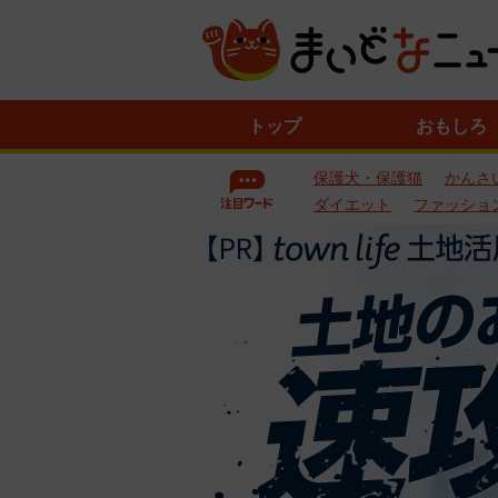
ニ
トップ
おもしろ
ュ
ー
保護犬・保護猫
かんさ
ス
一
ダイエット
ファッショ
覧