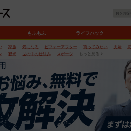
もふもふ
ライフハック
い
家族
気になる
ビフォーアフター
買ってみたい
夫婦
ン
観光
世の中の仕組み
スポーツ
もっと見る