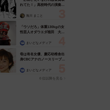
れてた！」高校時代の演奏会
がトラウマ……責められた学
生は楽器修理職人に 10年後
海川 まこと
再会した因縁の相手から思わ
ぬ申し出【漫画】
「ウソだろ」体重130kgの女
性芸人オダウエダ植田 大学
時代のほっそり姿に「マジ
で」
まいどなメディア
母は有名女優、慶応幼稚舎出
身CBCアナのノースリーブ姿
「育ちの良さが表情に表れて
る」「天使の笑顔」
まいどなメディア
６位以降を見る