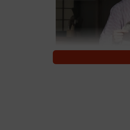
新聞からヘブンの執筆
連続テレビ小説『ばけばけ』（NHK
送された。熊本に引っ越してから書
ミー・バストウ）。そんな彼の窮地
脇千鶴）、ヘブン邸に下宿している
「ネタ探し」に奔走する。