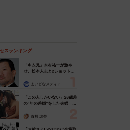
セスランキング
「キム兄」木村祐一が激や
せ、松本人志と2ショット
「一瞬、分からなかったわ」
「テキヤの兄さん」
まいどなメディア
「この人しかいない」26歳差
の“年の差婚”をした夫婦 出
会いは？反対する声はなかっ
た？ 今の思いを聞いた
古川 諭香
「お前さえいなければ金賞取