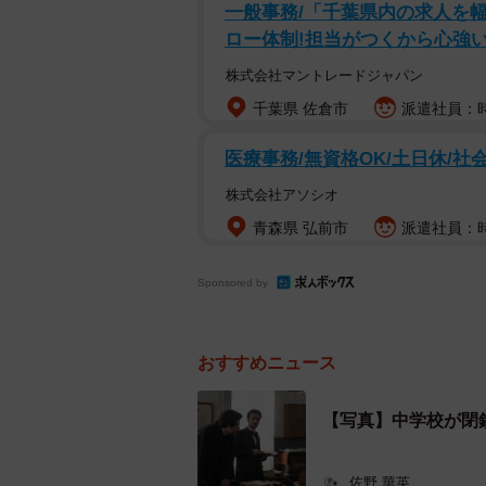
するのは難しく、かなり頭を悩ませ
一般事務/「千葉県内の求人を
ロー体制!担当がつくから心強い
「そんな中で、当時の熊本を表現す
株式会社マントレードジャパン
都市と言われていて、熊本城の焼け
千葉県 佐倉市
派遣社員：時
風景がたくさん残っていた松江を後
争から復興を遂げた、いわば『最先
医療事務/無資格OK/土日休/社
るように、第6師団のシーンがたび
株式会社アソシオ
青森県 弘前市
派遣社員：時給
Sponsored by
おすすめニュース
【写真】中学校が閉
佐野 華英