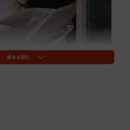
続きを読む
1/2
の題材を探すトキ（髙石あかり） (C)NHK
総合ほか）、今週は第21週「カク、ノ、ヒト。」が放
く題材が見つからず、スランプに陥っているヘブン（ト
脱却に一役買いたいと、トキ（髙石あかり）、フミ（池
書生の正木（日高由起刀）、丈（杉田雷麟）がこぞって