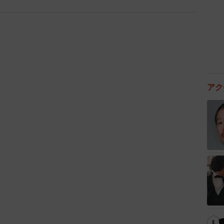
は数多く残っていますが、モデルのラフカディオ・ハー
でなく、日清戦争で日本が勝利を遂げた際には喜んでい
国民も、まだまだ戦争というものを楽観視していた時期
とヘブンの関係性』、そして『当時の社会の中にあるふ
アク
と戦争』というところまでは、今回は踏み込んでいませ
ンセイ。」では、トキと、引き続きスランプ継続中のヘブ