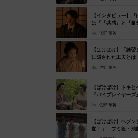
【インタビュー】『
は「『共感』と『自
佐野 華英
【ばけばけ】「練習
に隠された工夫とは
熊本第五中学校が閉鎖するのではないかとの
（ジョー・トレ
佐野 華英
国民がまだ戦争というものを楽
【ばけばけ】トキと
とはいえ、「作家レフカダ・ヘブン
『バイプレイヤーズ
さんは言う。
佐野 華英
「朝ドラでよく見る第二次世界大戦
【ばけばけ】ヘブン
が軍国主義に走る』というような時
変！」 フミ役・池
というものがまだ実感を伴っていな