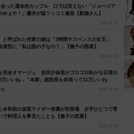
出会った運命的カップル 口では言えない「ジョージア
やめぇや！」藤井が猛ツッコミ連発【新婚さん】
2026.08.07
」と呼ばれた作家の娘は「2時間サスペンスの女王」
血液型に「私は誰の子なの？」【徹子の部屋】
2026.08.06
を完全オマージュ 吉田沙保里がゴロゴロ転がる日清カ
0万いいね→「本家」総院長も体張って31万いいね
査部
2026.08.05
た令和初の仮面ライダー俳優が初登場 女手ひとつで育
いで料理人を夢見たことも【徹子の部屋】
2026.08.05