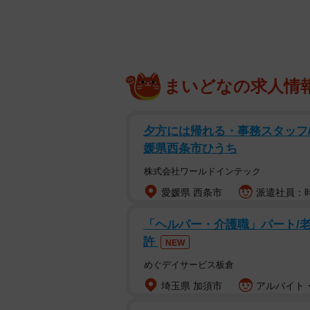
前週の第20週から今週の第21週に
の近隣に設置された第6師団の歩行
25（1892）年。西洋化に邁進す
治27（1894）年には日清戦争が
に遭い、熊本第五中学校が閉鎖する
まいどなの求人情
して書生たちが肝を冷やすというシ
夕方には帰れる・事務スタッフ/20
ヘブンと一家が移り住んだ当時の熊
媛県西条市ひうち
國臣さんに聞いた。
株式会社ワールドインテック
明治25年の熊本は国内で最先
愛媛県 西条市
派遣社員：時給
「明治10（1877）年に西南戦争が
「ヘルパー・介護職」パート/
てなくなり、焼け野原になって、中
許
NEW
ました。熊本城も焼け落ちています
めぐデイサービス板倉
さ』を感じられる場所がない時期で
埼玉県 加須市
アルバイト・
ハーンは失望したと著書に記してい