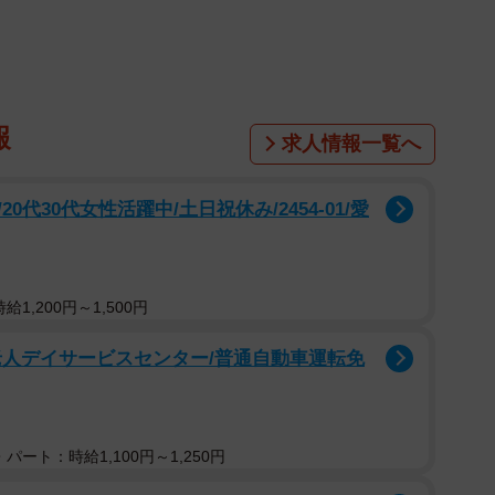
かけて、英語教師としてヘブンが勤務する熊本第五中学校
訓練のシーンがたびたび挟まれている。時は明治
る日本は、それに伴って軍事化の一途をたどり、2年後の明
始まる。国の軍事費拡大のために文部省が予算の締め付け
のではないかという噂が流れて、ヘブンとその家族、そ
報
求人情報一覧へ
ーンもあった。
代30代女性活躍中/土日祝休み/2454-01/愛
本を、『ばけばけ』はどう描いたのか。制作統括の橋爪
端の都市だった
1,200円～1,500円
起こってから15年後の熊本は、昔からあった建物がすべ
老人デイサービスセンター/普通自動車運転免
心地には建て替えられた新しい建物がずらりと並んでい
し、なかなかシンボルになるような建物や『熊本らし
した。そのことについて、モデルであるラフカディオ・
パート：時給1,100円～1,250円
ます。なので、この頃の熊本を映像でわかりやすく表現