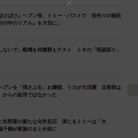
ばけばけ』ヘブン役、トミー・バストウ 役作りの秘訣
分の中のリアル』を大切に」
2/2
しないで」蝋燭を何種類もテスト トキの「怪談語り」
噂が流れ、動揺するヘブン（トミー・バストウ）と同僚のロバート
メイン）、作山（橋本淳） (C)NHK
観視していた時代
ヘブンを「揺さぶる」お嬢様、リヨが大活躍 北香那は
と戦争」というところまで描く意図はないのだと、橋爪
』からの起用ではなかった
の頃の空気感とは違って、この頃の日本はまだ『国全体
と松野家の新たな化学反応 演じるトミーは「大
代ではないんです。おそらく庶民の考えの方の中に戦争
脇千鶴が家族のまとめ役に
い時代で、当然、負けるとも思っていない。『小泉八雲