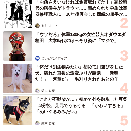
「お前さえいなければ金賞取れてた！」高校時
代の演奏会がトラウマ……責められた学生は楽
器修理職人に 10年後再会した因縁の相手から
思わぬ申し出【漫画】
海川 まこと
「ウソだろ」体重130kgの女性芸人オダウエダ
植田 大学時代のほっそり姿に「マジで」
まいどなメディア
「体だけ別生物みたい」初めて川遊びをした
犬、濡れた直後の激変ぶりが話題 「新種
だ！」「河童だ」「毛刈りされたあとの羊」
梨木 香奈
「これが不動柴か…」初めて外を散歩した豆柴
→2分後、足元でうるうる 「かわいすぎる」
「ぬいぐるみみたい」
梨木 香奈