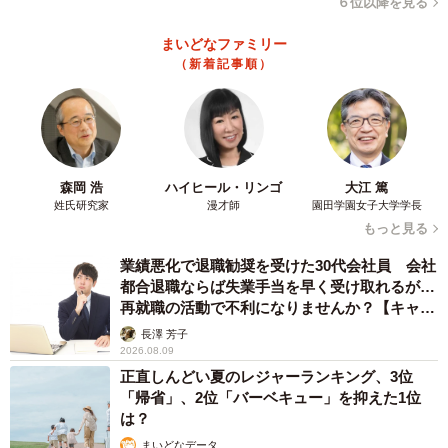
６位以降を見る
まいどなファミリー
（新着記事順）
森岡 浩
ハイヒール・リンゴ
大江 篤
姓氏研究家
漫才師
園田学園女子大学学長
もっと見る
業績悪化で退職勧奨を受けた30代会社員 会社
都合退職ならば失業手当を早く受け取れるが…
再就職の活動で不利になりませんか？【キャリ
アカウンセラーが解説】
長澤 芳子
2026.08.09
正直しんどい夏のレジャーランキング、3位
「帰省」、2位「バーベキュー」を抑えた1位
は？
まいどなデータ