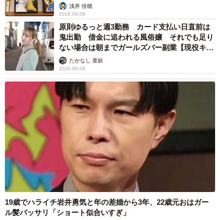
浅井 佳穂
2026.08.08
原則ゆるっと週3勤務 カード支払い日直前は
鬼出勤 借金に追われる風俗嬢 それでも足り
ない場合は朝までガールズバー副業【現役キャ
ストに取材】
たかなし 亜妖
2026.08.08
19歳でハライチ岩井勇気と年の差婚から3年、22歳元おはガー
ル髪バッサリ「ショート似合いすぎ」