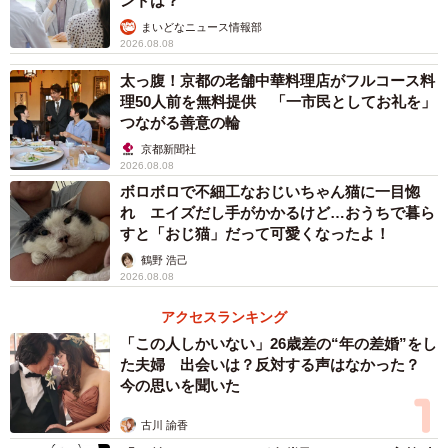
ントは？
まいどなニュース情報部
2026.08.08
太っ腹！京都の老舗中華料理店がフルコース料
理50人前を無料提供 「一市民としてお礼を」
つながる善意の輪
京都新聞社
2026.08.08
ボロボロで不細工なおじいちゃん猫に一目惚
れ エイズだし手がかかるけど…おうちで暮ら
すと「おじ猫」だって可愛くなったよ！
鶴野 浩己
2026.08.08
アクセスランキング
「この人しかいない」26歳差の“年の差婚”をし
た夫婦 出会いは？反対する声はなかった？
今の思いを聞いた
古川 諭香