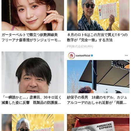
ガーターベルトで際立つ妖艶脚線美
８月のロト6はこの方法で買え!!６つの
フリーアナ森香澄がランジェリーモデ
数字が『完全一致』する方法
ルに ｢PE...
PR(株式会社MURA)
「一瞬誰かと…」彦摩呂、30キロ近く
紗栄子の長男 18歳のモデル、カジュ
減量した姿に反響 既製品の防護服が
アルコーデのおしゃれ近影が「両親の
着られると...
いいとこ取...