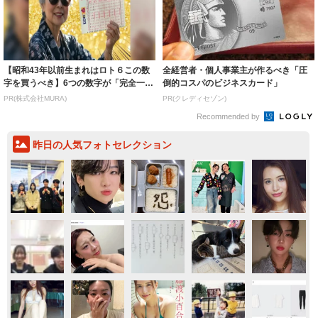
【昭和43年以前生まれはロト６この数
全経営者・個人事業主が作るべき「圧
字を買うべき】6つの数字が「完全一
倒的コスパのビジネスカード」
致」する方...
PR(株式会社MURA)
PR(クレディセゾン)
Recommended by
昨日の人気フォトセレクション