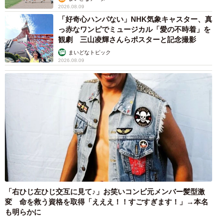
2026.08.09
「好奇心ハンパない」NHK気象キャスター、真
っ赤なワンピでミュージカル「愛の不時着」を
観劇 三山凌輝さんらポスターと記念撮影
まいどなトピック
2026.08.09
「右ひじ左ひじ交互に見て♪」お笑いコンビ元メンバー髪型激
変 命を救う資格を取得「えええ！！すごすぎます！」→本名
も明らかに