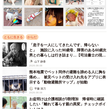
ともに生きる
からだ
「息子を一人にしてきたんです、帰らない
と」 施設に入った90歳母、障害のある60歳次
男との暮らしは行き詰まり…【司法書士の現場
から】
山下 静香
2026.08.08
熊本地震でペット同伴の避難を諦める人に胸を
痛め… 被災ペットの受け入れ先をアプリに表
示する「動物避難所マップ」が始動
平藤 清刀
2026.08.08
お盆明けは介護相談が3割増加 帰省時に確認
したい「離れて暮らす親の異変」チェックポイ