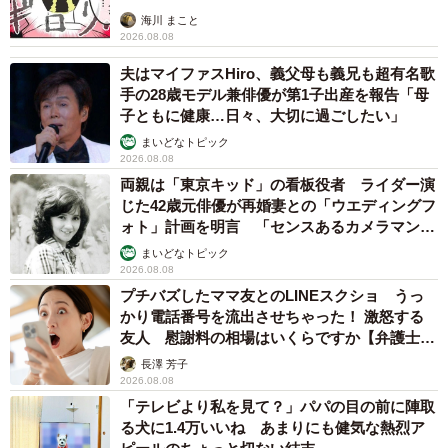
海川 まこと
2026.08.08
夫はマイファスHiro、義父母も義兄も超有名歌
手の28歳モデル兼俳優が第1子出産を報告「母
子ともに健康…日々、大切に過ごしたい」
まいどなトピック
2026.08.08
両親は「東京キッド」の看板役者 ライダー演
じた42歳元俳優が再婚妻との「ウエディングフ
ォト」計画を明言 「センスあるカメラマン求
む」
まいどなトピック
2026.08.08
プチバズしたママ友とのLINEスクショ うっ
かり電話番号を流出させちゃった！ 激怒する
友人 慰謝料の相場はいくらですか【弁護士が
解説】
長澤 芳子
2026.08.08
「テレビより私を見て？」パパの目の前に陣取
る犬に1.4万いいね あまりにも健気な熱烈ア