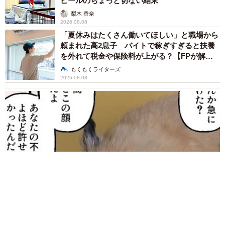
ピールのちょっと切ない結末
梨木 香奈
2026.08.08
「夏休みはたくさん働いてほしい」と職場から
頼まれた高2息子 バイトで稼ぎすぎると扶養
を外れて税金や保険料が上がる？【FPが解
説】
もくもくライターズ
2026.08.08
2泊3日の東京出張→飼い主さんが不在中ハムスターに異変 眉
間にできた深いしわ、「急に老けた？」【漫画】