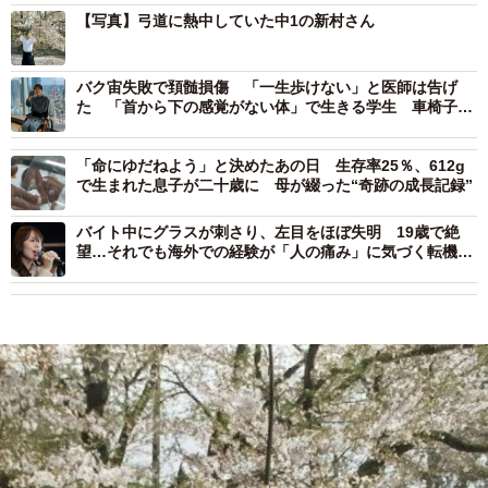
【写真】弓道に熱中していた中1の新村さん
バク宙失敗で頚髄損傷 「一生歩けない」と医師は告げ
た 「首から下の感覚がない体」で生きる学生 車椅子で
通学、カテーテルで排尿
「命にゆだねよう」と決めたあの日 生存率25％、612g
で生まれた息子が二十歳に 母が綴った“奇跡の成長記録”
バイト中にグラスが刺さり、左目をほぼ失明 19歳で絶
望…それでも海外での経験が「人の痛み」に気づく転機
に “片目シンガー”が伝えたいエール