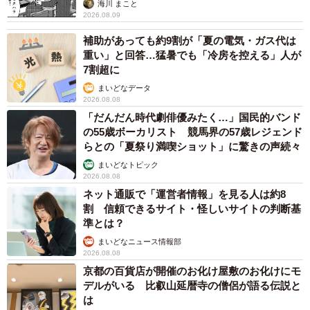
海川 まこと
2026.08.09
補助があっても約9割が「夏の電気・ガス代は
重い」と回答…猛暑でも「冷房を控える」人が
7割超に
まいどなデータ
2026.08.08
「だんだん時代劇俳優みたく…」国民的バンド
の55歳ボーカリスト 競馬界の57歳レジェンド
らとの「夏祭り満喫ショット」に驚きの声続々
まいどなトピック
2026.08.08
ネット通販で「運営者情報」を見る人は約8
割 信頼できるサイト・怪しいサイトの判断基
準とは？
まいどなニュース情報部
2026.08.08
京都の百貨店が開催のお化け屋敷のお化けにモ
デルがいる 比叡山延暦寺の僧侶が語る伝説と
は