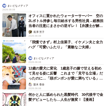
まいどなメディア
2026.08.08
オフィスに置かれたウォーターサーバー 空の
2Lボトル持参し毎日給水する男性社員→総務担
当者の注意にまさかの逆ギレ！【弁護士が解
説】
長澤 芳子
2026.08.08
「我慢できず」村上佳菜子、イケメン夫と全力
ハグ「可愛いふたり」「素敵なご夫婦」
まいどなメディア
2026.08.08
12歳の愛犬に変化 1歳息子の膝で甘える初め
て見せる姿に反響 これまで「見守る立場」だ
ったのに…「頭ポンポンが愛に満ちている」
「尊…」
梨木 香奈
2026.08.08
何かと人に舐められた黒髪時代 30代後半で金
髪デビューしたら…人生が激変！【漫画】