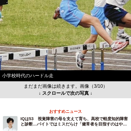
小学校時代のハードル走
まだまだ画像は続きます。画像（3/10）
↓ スクロールで次の写真 ↓
おすすめニュース
IQは53 視覚障害の母を支えて育ち、高校で軽度知的障害
と診断…バイトではミスだらけ「健常者を目指すのはやめ
た」青年が俳優として踏み出すまで