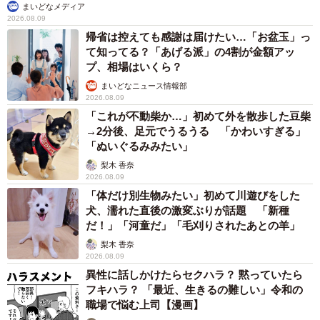
まいどなメディア
2026.08.09
帰省は控えても感謝は届けたい…「お盆玉」っ
て知ってる？「あげる派」の4割が金額アッ
プ、相場はいくら？
まいどなニュース情報部
2026.08.09
「これが不動柴か…」初めて外を散歩した豆柴
→2分後、足元でうるうる 「かわいすぎる」
「ぬいぐるみみたい」
梨木 香奈
2026.08.09
「体だけ別生物みたい」初めて川遊びをした
犬、濡れた直後の激変ぶりが話題 「新種
だ！」「河童だ」「毛刈りされたあとの羊」
梨木 香奈
2026.08.09
異性に話しかけたらセクハラ？ 黙っていたら
フキハラ？ 「最近、生きるの難しい」令和の
職場で悩む上司【漫画】