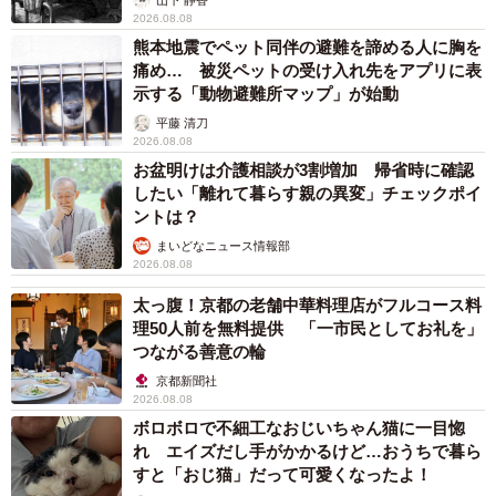
2026.08.08
熊本地震でペット同伴の避難を諦める人に胸を
痛め… 被災ペットの受け入れ先をアプリに表
示する「動物避難所マップ」が始動
平藤 清刀
2026.08.08
お盆明けは介護相談が3割増加 帰省時に確認
したい「離れて暮らす親の異変」チェックポイ
ントは？
まいどなニュース情報部
2026.08.08
太っ腹！京都の老舗中華料理店がフルコース料
理50人前を無料提供 「一市民としてお礼を」
つながる善意の輪
京都新聞社
2026.08.08
ボロボロで不細工なおじいちゃん猫に一目惚
れ エイズだし手がかかるけど…おうちで暮ら
すと「おじ猫」だって可愛くなったよ！