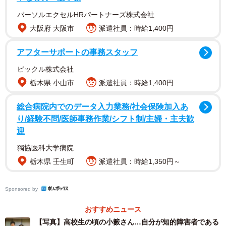
パーソルエクセルHRパートナーズ株式会社
大阪府 大阪市
派遣社員：時給1,400円
1/6
アフターサポートの事務スタッフ
小籔伸也さん
ピックル株式会社
栃木県 小山市
派遣社員：時給1,400円
総合病院内でのデータ入力業務/社会保険加入あ
り/経験不問/医師事務作業/シフト制/主婦・主夫歓
迎
獨協医科大学病院
栃木県 壬生町
派遣社員：時給1,350円～
Sponsored by
おすすめニュース
そうした自身の特性を受け入れ、小籔さんは現在、俳優と
【写真】高校生の頃の小籔さん…自分が知的障害者である