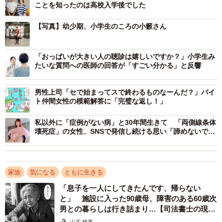
ことを知ったのは高校入学後でした
して日々、演技力を磨く。
【写真】幼少期、小学生のころの小籔さん
重度障害者の母親を支えた幼少期
小籔さんは母子家庭育ちだ。重度の視覚障害者だった母親
「おっぱいが大きい人の聴診は嬉しいですか？」小学生み
たいな質問への医師の回答が「すごい分かる」と反響
は、手足や顔などの筋肉が徐々に痩せていく「筋萎縮性側
索硬化症（ALS）」でもあった。ヘルパーがいない時、小
男性上司「セで始まってスで終わるものなーんだ？」バイ
籔さんは家事をしたり、母親の外出に付き添ったりと献身
ト仲間女性の模範解答に「完璧な返し！」
的なケアをしていたという。
私以外に「症例がない病」と30年間生きて 「両側線条体
壊死症」の女性、SNSで発信し続ける思い「諦めないで、
ただ、発達障害の特性からか、相手の話を最後まで聞かず
今を楽しんで」
に自分の話をしたり、思い込みが激しくて誤解を招いたり
し、母親とギクシャクすることは多かった。会話が上手く
家族
気になる
ともに生きる
噛み合わず、母親から「人の話聞いてない」や「人として
「息子を一人にしてきたんです、帰らない
ちゃんとして」など、厳しい指摘を受けることもあったと
と」 施設に入った90歳母、障害のある60歳次
いう。
男との暮らしは行き詰まり…【司法書士の現場
から】
山下 静香