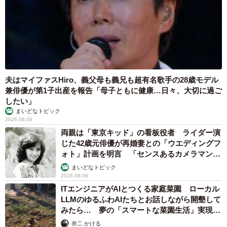
上手くいかない日々の中で小籔さんは、「健常者を目指す
のは諦めよう」と落ち込むようになっていく。
「障害者でも芸能人になってもいい」と気づいて
俳優の道へ
そんなある日、未来を変える気づきを得た。テレビを見て
夫はマイファスHiro、義父母も義兄も超有名歌手の28歳モデル
兼俳優が第1子出産を報告「母子ともに健康…日々、大切に過ご
いた小籔さんは、ダウン症がありながら女優として活躍す
したい」
る人がいることを知り、衝撃を受けたのだ。
まいどなトピック
2026.08.08
障害があっても芸能人になっていいんだ…。そう思い、す
両親は「東京キッド」の看板役者 ライダー演
じた42歳元俳優が再婚妻との「ウエディングフ
ぐさまネットで障害者専門の芸能事務所を検索。興味を惹
ォト」計画を明言 「センスあるカメラマン求
かれた
知的・身体障害者専門アヴニールプロダクション
に
む」
まいどなトピック
応募し、見事合格を掴む。
2026.08.08
ITエンジニアがAIとつくる家庭菜園 ローカル
LLMのゆるふわAIたちとお話しながら開墾して
入所後には母親を亡くすという辛い現実に直面したが、な
みたら… 夢の「スマートな菜園生活」実現な
んとか心を立て直し、様々なレッスンを受けたり外部の小
るか
井二 かける