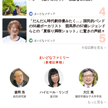
「中学校ではほとんど誰とも話さなかったし、修学旅行も
まいどなメディア
体育祭などには参加しないし、今思えば問題児だったか
「だんだん時代劇俳優みたく…」国民的バンド
も。当時は障害を自覚していなかったので、サポートやケ
の55歳ボーカリスト 競馬界の57歳レジェンド
らとの「夏祭り満喫ショット」に驚きの声続々
アを受けるなんて考え方がなかったです」
まいどなトピック
６位以降を見る
まいどなファミリー
（新着記事順）
森岡 浩
ハイヒール・リンゴ
大江 篤
姓氏研究家
漫才師
園田学園女子大学学長
もっと見る