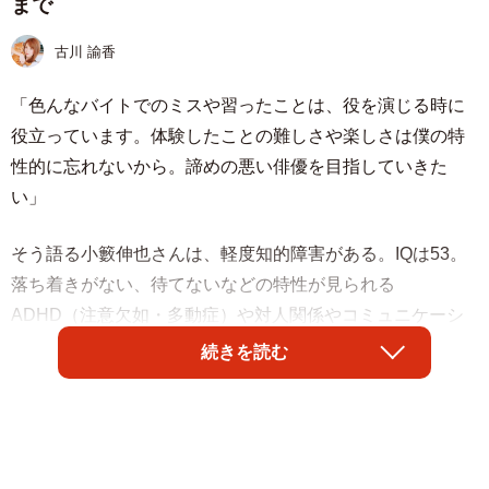
まで
古川 諭香
「色んなバイトでのミスや習ったことは、役を演じる時に
役立っています。体験したことの難しさや楽しさは僕の特
性的に忘れないから。諦めの悪い俳優を目指していきた
い」
そう語る小籔伸也さんは、軽度知的障害がある。IQは53。
落ち着きがない、待てないなどの特性が見られる
ADHD（注意欠如・多動症）や対人関係やコミュニケーシ
ョンに困難さがある自閉スペクトラム症でもある。
続きを読む