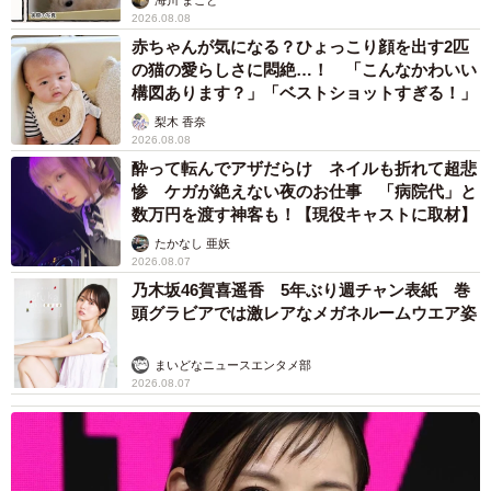
感情移入し、役に成りきる小籔さんの演技は見る者を引き
2026.08.08
付け、絶賛の嵐だったという。
赤ちゃんが気になる？ひょっこり顔を出す2匹
の猫の愛らしさに悶絶…！ 「こんなかわいい
構図あります？」「ベストショットすぎる！」
その後、小籔さんは舞台や映画に出演。2024年には、TBS
梨木 香奈
金曜ドラマ｢ライオンの隠れ家｣にゲスト出演をした。
2026.08.08
酔って転んでアザだらけ ネイルも折れて超悲
惨 ケガが絶えない夜のお仕事 「病院代」と
数万円を渡す神客も！【現役キャストに取材】
たかなし 亜妖
2026.08.07
乃木坂46賀喜遥香 5年ぶり週チャン表紙 巻
頭グラビアでは激レアなメガネルームウエア姿
まいどなニュースエンタメ部
2026.08.07