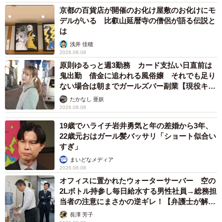
京都の百貨店が開催のお化け屋敷のお化けにモ
デルがいる 比叡山延暦寺の僧侶が語る伝説と
は
浅井 佳穂
2026.08.08
原則ゆるっと週3勤務 カード支払い日直前は
鬼出勤 借金に追われる風俗嬢 それでも足り
ない場合は朝までガールズバー副業【現役キャ
ストに取材】
たかなし 亜妖
2026.08.08
4/6
19歳でハライチ岩井勇気と年の差婚から3年、
高校生の頃の小籔さん
22歳元おはガール髪バッサリ「ショート似合い
すぎ」
当時、声優を夢見ていた小籔さんは18歳の頃、声優専門学
まいどなメディア
校に通うため上京。ひとり暮らしをスタートさせた。実は
2026.08.08
知的障害者でひとり暮らしをしている人の割合は非常に少
オフィスに置かれたウォーターサーバー 空の
2Lボトル持参し毎日給水する男性社員→総務担
なく、平成25年度の内閣府調査ではわずか4.3％であると報
当者の注意にまさかの逆ギレ！【弁護士が解
告されている。
説】
長澤 芳子