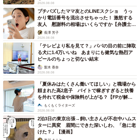
劇場に出演したりと精力的に活動。その中で膨らんだの
2026.08.08
は、俳優業への憧れだった。
プチバズしたママ友とのLINEスクショ うっ
かり電話番号を流出させちゃった！ 激怒する
友人 慰謝料の相場はいくらですか【弁護士が
解説】
長澤 芳子
2026.08.08
「テレビより私を見て？」パパの目の前に陣取
る犬に1.4万いいね あまりにも健気な熱烈ア
ピールのちょっと切ない結末
梨木 香奈
2026.08.08
「夏休みはたくさん働いてほしい」と職場から
頼まれた高2息子 バイトで稼ぎすぎると扶養
を外れて税金や保険料が上がる？【FPが解
説】
もくもくライターズ
「初めて外部の小劇場で軽度知的障害者の役を演じた時に
2026.08.08
は、たっくん（演じた役）の生い立ちや家庭環境や気持ち
2泊3日の東京出張→飼い主さんが不在中ハムス
ターに異変 眉間にできた深いしわ、「急に老
が見えてきて、初日の本読みで泣いてしまいました」
けた？」【漫画】
海川 まこと