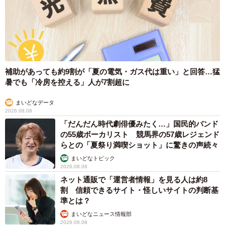
ただ、高校受験の時には担任に面接の練習を頼んだ。放課
後に志望動機を一緒に考えてくれ、勉強も個別で教えてく
れた担任の優しさに小籔さんは救われた。
補助があっても約9割が「夏の電気・ガス代は重い」と回答…猛
高校生の頃に軽度知的障害が判明して…
暑でも「冷房を控える」人が7割超に
自分が知的障害者であることを知ったのは、高校入学後だ
まいどなデータ
った。顎の手術を受けるため入院した際、知能テストを受
2026.08.08
け、診断が下りた。
「だんだん時代劇俳優みたく…」国民的バンド
の55歳ボーカリスト 競馬界の57歳レジェンド
らとの「夏祭り満喫ショット」に驚きの声続々
小籔さんはまさかの診断結果に驚き、療育手帳を持つこと
まいどなトピック
に抵抗を感じた。ただ、幼少期に勉強や運動についていけ
2026.08.08
なかったことやミスが多くてよく怒られたりしたことな
ネット通販で「運営者情報」を見る人は約8
割 信頼できるサイト・怪しいサイトの判断基
ど、自分がおかしいのでは…と思ってきた経験が多かった
準とは？
ことが腑に落ちたという。
まいどなニュース情報部
2026.08.08