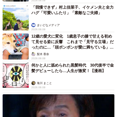
2026.08.08
小籔さんの場合は軽度知的障害であり、幼少期から家事を
「我慢できず」村上佳菜子、イケメン夫と全力
ハグ「可愛いふたり」「素敵なご夫婦」
行っていたため、ひとり暮らしができたのだろう。
まいどなメディア
「大変だったのは、お金の管理と自炊。母親の身の回りを
2026.08.08
サポートしていたことが役に立っていると感じるので、母
12歳の愛犬に変化 1歳息子の膝で甘える初め
親に感謝です」
て見せる姿に反響 これまで「見守る立場」だ
ったのに…「頭ポンポンが愛に満ちている」
「尊…」
梨木 香奈
ただ、上京後は働き方に悩んだ。専門学校に通いながら、
2026.08.08
新聞配達やパン屋、コンビニ、ネットカフェ、料亭など
何かと人に舐められた黒髪時代 30代後半で金
様々なアルバイトを経験したが、どれも上手くいかず。会
髪デビューしたら…人生が激変！【漫画】
社にある備品の名前や場所をすぐ覚えられず、思い込みや
海川 まこと
勘違いでミスをして怒られる日々だった。
2026.08.08
「従業員の名前も覚えられないし、人の話を最後まで聞か
ないで勝手に作業を始めるので注意されていました」