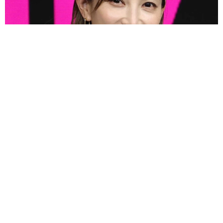
3児の母 43歳女優の肩見せコーデでファンざわざわ 「色っ
ぽすぎて思わず二度見」「むっかしからずっと可愛い」
まいどなトピック
2026.08.07
あのちゃん、雨の日のショーパン姿に「雨が似
合う」「脚めっちゃきれい！」「水も滴る良い
アーティスト」 幻想的な近影が話題
5/6
まいどなメディア
俳優として日々、邁進中
2026.08.07
【漫画】周囲の目を気にせず遊べる！洗濯物も
干せる！最近人気の戸建ての「中庭」 ところ
「演じることで大切なことはまだ分かっていませんが、大
が…実際住んでみて分かった後悔ポイント
切にしたいことは言葉に責任を持つことです」