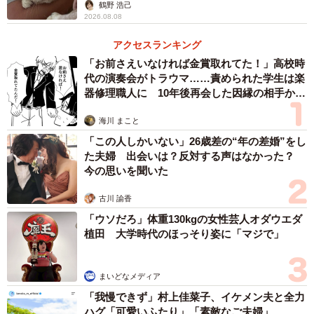
鶴野 浩己
2026.08.08
アクセスランキング
「お前さえいなければ金賞取れてた！」高校時
代の演奏会がトラウマ……責められた学生は楽
器修理職人に 10年後再会した因縁の相手から
思わぬ申し出【漫画】
海川 まこと
「この人しかいない」26歳差の“年の差婚”をし
た夫婦 出会いは？反対する声はなかった？
今の思いを聞いた
2/6
古川 諭香
お母さんに抱かれる幼少期の小籔さん
「ウソだろ」体重130kgの女性芸人オダウエダ
植田 大学時代のほっそり姿に「マジで」
学校は小中高すべて普通学校へ通学。幼少期、小籔さんは
自身が知的障害であることを知らなかったからだ。小3の時
まいどなメディア
には数ヶ月、特殊学級に通ったが、しばらくして普通級に
「我慢できず」村上佳菜子、イケメン夫と全力
戻ることになったという。
ハグ「可愛いふたり」「素敵なご夫婦」