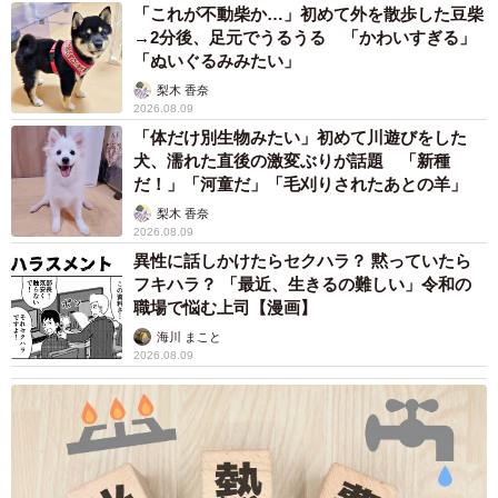
「これが不動柴か…」初めて外を散歩した豆柴
→2分後、足元でうるうる 「かわいすぎる」
「ぬいぐるみみたい」
梨木 香奈
2026.08.09
「体だけ別生物みたい」初めて川遊びをした
犬、濡れた直後の激変ぶりが話題 「新種
だ！」「河童だ」「毛刈りされたあとの羊」
梨木 香奈
2026.08.09
異性に話しかけたらセクハラ？ 黙っていたら
フキハラ？ 「最近、生きるの難しい」令和の
職場で悩む上司【漫画】
海川 まこと
2026.08.09
3/6
お母さんと写る小学生の頃の小籔さん