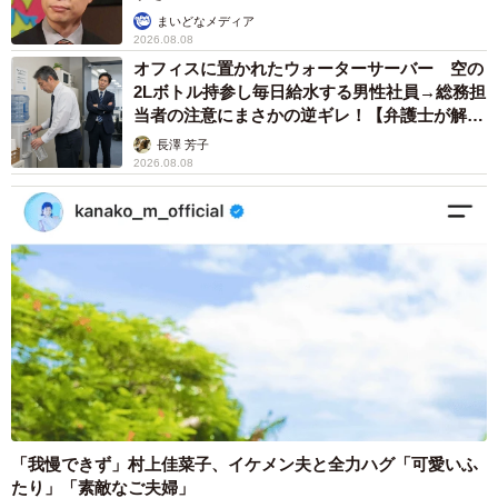
まいどなメディア
2026.08.08
オフィスに置かれたウォーターサーバー 空の
2Lボトル持参し毎日給水する男性社員→総務担
当者の注意にまさかの逆ギレ！【弁護士が解
説】
長澤 芳子
2026.08.08
「我慢できず」村上佳菜子、イケメン夫と全力ハグ「可愛いふ
たり」「素敵なご夫婦」