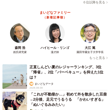
６位以降を見る
まいどなファミリー
（新着記事順）
森岡 浩
ハイヒール・リンゴ
大江 篤
姓氏研究家
漫才師
園田学園女子大学学長
もっと見る
正直しんどい夏のレジャーランキング、3位
「帰省」、2位「バーベキュー」を抑えた1位
は？
まいどなデータ
2026.08.09
「これが不動柴か…」初めて外を散歩した豆柴
→2分後、足元でうるうる 「かわいすぎる」
「ぬいぐるみみたい」