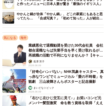
ントには「実際は５００元に加えて証人１人１０００元で
と作ったメニューに日本人妻が驚き「最強のイギリス人」
合計２５００元（約１２０００円）かかる」とありまし
やかんと鍋が合体「やかん鍋」、どこの家庭にもあると思
た。
ってたら… 「合成写真？」「初めて知った」人が続出、
実は韓国料理に便利な存在だった
台湾文化では、結婚の証人はおめでたいことですが、離
婚の証人は悪いことだと思われがちで、名前を書くと自分
気になる
海外
の運気が下がると考えられています。そのため、離婚の時
業績悪化で退職勧奨を受けた30代会社員 会社
に証人になってくれる人を探すのに苦労することがあるよ
都合退職ならば失業手当を早く受け取れるが…
再就職の活動で不利になりませんか？【キャリ
うで、地政士事務所で証人の手配を承っているのだとか。
アカウンセラーが解説】
長澤 芳子
2026.08.09
友人は「年配の人が信じる迷信だよ。若い世代はあまり
「好奇心ハンパない」NHK気象キャスター、真
気にしない」と言いながらも、離婚の証人に名前を使用し
っ赤なワンピでミュージカル「愛の不時着」を
ても、紅包（ホンバオ、赤い封筒）に包まれた報酬を受け
観劇 三山凌輝さんらポスターと記念撮影
取ることで悪運が解消ができる、とも説明してくれまし
まいどなトピック
2026.08.09
た。
「右ひじ左ひじ交互に見て♪」お笑いコンビ元
メンバー髪型激変 命を救う資格を取得「ええ