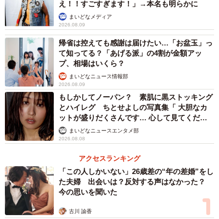
これを聞いて筆者がまず思ったことは「これ、バイトに
え！！すごすぎます！」→本名も明らかに
なるやん…」。友人も笑いながら、「証人になる回数に制
まいどなメディア
2026.08.09
限はないから、本当におこづかい稼ぎしてる人はいるかも
しれない。今月ちょっとお金厳しいから、離婚の証人する
帰省は控えても感謝は届けたい…「お盆玉」っ
て知ってる？「あげる派」の4割が金額アッ
か！って」と話しました。
プ、相場はいくら？
まいどなニュース情報部
◇
2026.08.09
もしかしてノーパン？ 素肌に黒ストッキング
看板があるのは、台南の五つ星ホテル「シルクスプレイ
とハイレグ ちとせよしの写真集「 大胆なカ
ットが盛りだくさんです… 心して見てくださ
スホテル」からほど近い、観光客が多く行き交う路上。台
い」
まいどなニュースエンタメ部
湾の古都として観光名所が多い台南に旅行の際は、ぜひこ
2026.08.08
の名物看板を探してみるのもおもしろいかもしれません。
アクセスランキング
「この人しかいない」26歳差の“年の差婚”をし
た夫婦 出会いは？反対する声はなかった？
今の思いを聞いた
古川 諭香