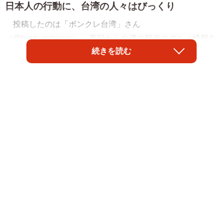
日本人の行動に、台湾の人々はびっくり
投稿したのは「ボンクレ台湾」さん
（@bonkuretaiwan）。普段から台湾の観光やグルメ情報を
続きを読む
投稿する台湾リピーターです。
「もはや観光名所では！？」
シンプルなキャプションとともに投稿された写真には
「離婚５００元」の文字！ 日本人が見ると、ぎょっとし
てしまう内容です。
この年末年始、台湾南部の街・台南を訪れた際に撮影。
初めて見たときは「離婚５００元でできるなんて気軽！
看板もとても分かりやすい！」と思ったそう。
ボンクレ台湾さんの投稿は表示回数が42万回超。台湾の