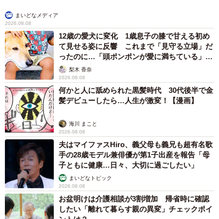
まいどなメディア
2026.08.08
12歳の愛犬に変化 1歳息子の膝で甘える初め
て見せる姿に反響 これまで「見守る立場」だ
ったのに…「頭ポンポンが愛に満ちている」
「尊…」
梨木 香奈
2026.08.08
何かと人に舐められた黒髪時代 30代後半で金
髪デビューしたら…人生が激変！【漫画】
海川 まこと
2026.08.08
夫はマイファスHiro、義父母も義兄も超有名歌
手の28歳モデル兼俳優が第1子出産を報告「母
子ともに健康…日々、大切に過ごしたい」
まいどなトピック
2026.08.08
お盆明けは介護相談が3割増加 帰省時に確認
したい「離れて暮らす親の異変」チェックポイ