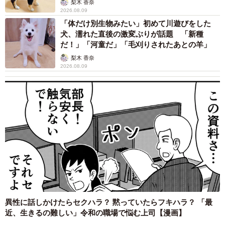
梨木 香奈
2026.08.09
「体だけ別生物みたい」初めて川遊びをした
犬、濡れた直後の激変ぶりが話題 「新種
だ！」「河童だ」「毛刈りされたあとの羊」
梨木 香奈
2026.08.09
異性に話しかけたらセクハラ？ 黙っていたらフキハラ？ 「最
近、生きるの難しい」令和の職場で悩む上司【漫画】