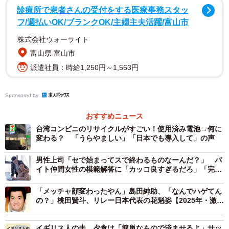
診療所で患者さんの受付をする医療事務スタッ
フ/週払いOK/ブランクOK/主婦主夫活躍/富山市
「離婚５００元」意味は？
株式会社ウォーライト
では、気になる看板の意味は。
富山県 富山市
派遣社員：時給1,250円～1,563円
離婚ということは、別れさせ屋？ それとも最近日本で
流行りの「退職代行」ならぬ「離婚代行」？ しかし５０
Sponsored by
０元は現在のレートで約２５００円。安すぎます。
おすすめニュース
筆者の台湾の友人で、法律事務所勤務の方に詳しく話を
台湾コンビニのリサイクルがすごい！使用済み電池→何に
聞いてみると、広告主は「地政士」の事務所。 日本で言う
変わる？ 「うらやましい」「日本でも導入して」の声
司法書士に当たります。
男性上司「セで始まってスで終わるものなーんだ？」 バ
イト仲間女性の模範解答に「カッコ良すぎるだろ」「完璧
な返し！」
台湾では離婚の際、子供がいるなどで離婚協議書が必要
「メッチャ顔変わったやん」島田紳助、「なんでハゲてん
な場合は作成を地政士に依頼します。今回注目された看板
の？」桃田賢斗、リレー日本代表の花魁姿【2025年・激変
は、その作成費用が５００元であるという意味。台湾では
した有名人、スポーツ選手】
離婚届に2人の証人が必要なため、SNS上の台湾の方のコメ
イギリス人の夫、夕食は「簡単なもので済ませるよ」サッ