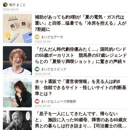
海川 まこと
2026.08.09
補助があっても約9割が「夏の電気・ガス代は
重い」と回答…猛暑でも「冷房を控える」人が
7割超に
まいどなデータ
2026.08.08
「だんだん時代劇俳優みたく…」国民的バンド
の55歳ボーカリスト 競馬界の57歳レジェンド
らとの「夏祭り満喫ショット」に驚きの声続々
まいどなトピック
2026.08.08
ネット通販で「運営者情報」を見る人は約8
割 信頼できるサイト・怪しいサイトの判断基
準とは？
まいどなニュース情報部
2026.08.08
「息子を一人にしてきたんです、帰らない
と」 施設に入った90歳母、障害のある60歳次
男との暮らしは行き詰まり…【司法書士の現場