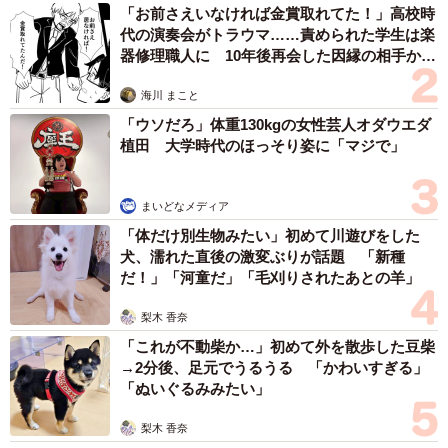
「お前さえいなければ金賞取れてた！」高校時
代の演奏会がトラウマ……責められた学生は楽
器修理職人に 10年後再会した因縁の相手から
思わぬ申し出【漫画】
海川 まこと
「ウソだろ」体重130kgの女性芸人オダウエダ
植田 大学時代のほっそり姿に「マジで」
まいどなメディア
「体だけ別生物みたい」初めて川遊びをした
犬、濡れた直後の激変ぶりが話題 「新種
だ！」「河童だ」「毛刈りされたあとの羊」
梨木 香奈
「これが不動柴か…」初めて外を散歩した豆柴
→2分後、足元でうるうる 「かわいすぎる」
「ぬいぐるみみたい」
梨木 香奈