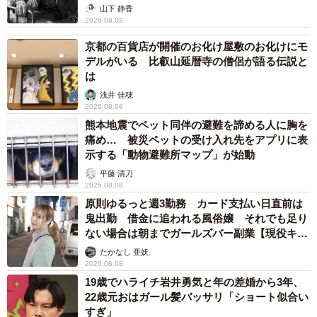
から】
山下 静香
2026.08.08
京都の百貨店が開催のお化け屋敷のお化けにモ
デルがいる 比叡山延暦寺の僧侶が語る伝説と
は
浅井 佳穂
2026.08.08
熊本地震でペット同伴の避難を諦める人に胸を
痛め… 被災ペットの受け入れ先をアプリに表
示する「動物避難所マップ」が始動
平藤 清刀
2026.08.08
原則ゆるっと週3勤務 カード支払い日直前は
鬼出勤 借金に追われる風俗嬢 それでも足り
ない場合は朝までガールズバー副業【現役キャ
ストに取材】
たかなし 亜妖
2026.08.08
19歳でハライチ岩井勇気と年の差婚から3年、
22歳元おはガール髪バッサリ「ショート似合い
すぎ」