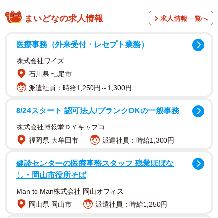
複数メディアでも取り上げられ、自分たちにとっては日常
の風景が、日本人観光客の撮影スポットになっていると驚
まいどなの求人情報
求人情報一覧へ
きとともに伝えられています。
医療事務（外来受付・レセプト業務）
実は筆者自身も数年前、同じ場所で全く同じ構図の写真
株式会社ワイズ
を撮っていました。ボンクレ台湾さんの投稿のリプライに
石川県 七尾市
も、他の方が撮影した看板の写真が何枚も並んでいます。
派遣社員：時給1,250円～1,300円
8/24スタート 認可法人/ブランクOKの一般事務
株式会社博報堂ＤＹキャプコ
福岡県 大牟田市
派遣社員：時給1,300円
健診センターの医療事務スタッフ 残業ほぼな
し・岡山市役所そば
Man to Man株式会社 岡山オフィス
岡山県 岡山市
派遣社員：時給1,250円