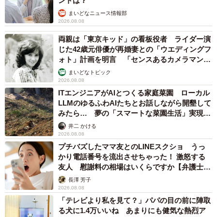
ントは？
まいどなニュース情報部
2026.08.08
両親は「東京キッド」の看板役者 ライダー演
じた42歳元俳優が再婚妻との「ウエディングフ
ォト」計画を明言 「センスあるカメラマン求
む」
まいどなトピック
2026.08.08
ITエンジニアがAIとつくる家庭菜園 ローカル
LLMのゆるふわAIたちとお話しながら開墾して
みたら… 夢の「スマートな菜園生活」実現な
るか
井二 かける
2026.08.08
プチバズしたママ友とのLINEスクショ うっ
かり電話番号を流出させちゃった！ 激怒する
友人 慰謝料の相場はいくらですか【弁護士が
解説】
長澤 芳子
2026.08.08
「テレビより私を見て？」パパの目の前に陣取
る犬に1.4万いいね あまりにも健気な熱烈ア