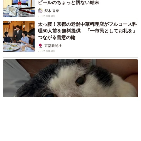
ピールのちょっと切ない結末
梨木 香奈
2026.08.08
太っ腹！京都の老舗中華料理店がフルコース料
理50人前を無料提供 「一市民としてお礼を」
つながる善意の輪
京都新聞社
2026.08.08
ボロボロで不細工なおじいちゃん猫に一目惚れ エイズだし手