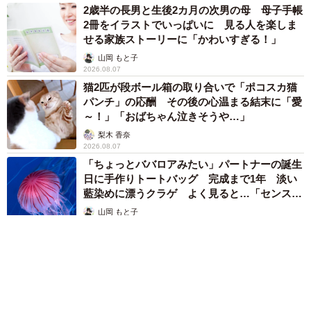
2歳半の長男と生後2カ月の次男の母 母子手帳
2冊をイラストでいっぱいに 見る人を楽しま
せる家族ストーリーに「かわいすぎる！」
山岡 もと子
2026.08.07
猫2匹が段ボール箱の取り合いで「ポコスカ猫
パンチ」の応酬 その後の心温まる結末に「愛
～！」「おばちゃん泣きそうや…」
梨木 香奈
2026.08.07
「ちょっとババロアみたい」パートナーの誕生
日に手作りトートバッグ 完成まで1年 淡い
藍染めに漂うクラゲ よく見ると…「センスす
ごい」
山岡 もと子
2026.08.07