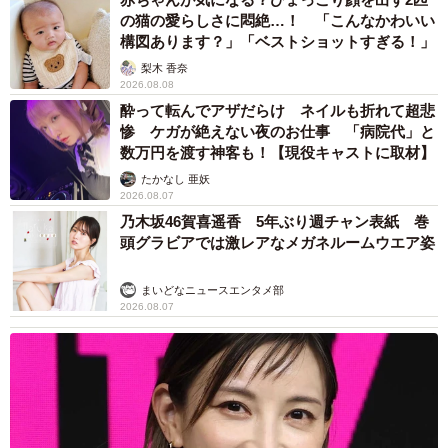
年に2.1版という中間バージョンも公開した後、2032年に完
の猫の愛らしさに悶絶…！ 「こんなかわいい
成予定。改訂スケジュール等は小学館ホームぺージ中の
構図あります？」「ベストショットすぎる！」
「日本国語大辞典第三版はじめます」で順次公開される。
梨木 香奈
ご興味ある方はぜひチェックしていただきたい。
2026.08.08
酔って転んでアザだらけ ネイルも折れて超悲
惨 ケガが絶えない夜のお仕事 「病院代」と
近藤泰弘さん関連情報
数万円を渡す神客も！【現役キャストに取材】
Xアカウント：
https://x.com/yhkondo
たかなし 亜妖
小学館ホームぺージ中の「日本国語大辞典第三版はじめま
2026.08.07
す」：
https://www.shogakukan.co.jp/pr/nikkoku3/
乃木坂46賀喜遥香 5年ぶり週チャン表紙 巻
頭グラビアでは激レアなメガネルームウエア姿
食前の挨拶の「いただきます」について、食材の命への感
まいどなニュースエンタメ部
謝とか、作った人への感謝とかいう説が時々流れてくる
2026.08.07
が、かなり疑わしい。Wikipediaの「いただきます」の項で
は、最古例は1934年とするが、今回新たに国会図書館デジ
タルで調べてみて、挨拶としての最古例は、大正6年
（1917）刊行の「小学校に於…