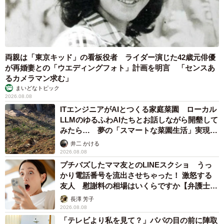
また学校給食は明治22年（1889）に山形県で始まり、以後
全国に普及していきます。修身の教科書や作法書で「いた
だきます」を教えるようになったのは、給食が広まる過程
で決まったあいさつが必要となったということではないで
しょうか。
両親は「東京キッド」の看板役者 ライダー演じた42歳元俳優
が再婚妻との「ウエディングフォト」計画を明言 「センスあ
るカメラマン求む」
ーー投稿がきっかけでさらなる情報が集まったというのが
まいどなトピック
面白いですね。
2026.08.08
ITエンジニアがAIとつくる家庭菜園 ローカル
LLMのゆるふわAIたちとお話しながら開墾して
近藤：「いただきます」と言う時に手を合わせる習慣に地
みたら… 夢の「スマートな菜園生活」実現な
域差があるという情報提供があり、これも非常に参考にな
るか
井二 かける
りました。この習慣は近畿や北陸、中国地方などに多い傾
2026.08.08
向があるようです。「いただきます」が普及していった当
プチバズしたママ友とのLINEスクショ うっ
かり電話番号を流出させちゃった！ 激怒する
時の各地域の宗派事情…おそらく浄土真宗の普及率が関係
友人 慰謝料の相場はいくらですか【弁護士が
するのではないかと考えます。
解説】
長澤 芳子
2026.08.08
またキリスト教の食事前のお祈りとの関連性について言及
「テレビより私を見て？」パパの目の前に陣取