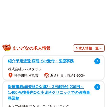
「いただきます」の起源が話題に
きっかけになったのは日本語研究家で青山学院大学名誉教
授の
近藤泰弘さん
（@yhkondo）が投稿した
「食前の挨拶の『いただきます』について、食材の命への
感謝とか、作った人への感謝とかいう説が時々流れてくる
が、かなり疑わしい。Wikipediaの『いただきます』の項で
まいどなの求人情報
求人情報一覧へ
は、最古例は1934年とするが、今回新たに国会図書館デジ
タルで調べてみて、挨拶としての最古例は、大正6年
紹介予定派遣 病院での受付・医療事務
（1917）刊行の『小学校に於ける作法教授法要綱及細目』
株式会社シバスタッフ
という、伊形精一という人の著作にあった。中に、『食事
神奈川県 横浜市
派遣社員：時給1,600円
の心得』として、『食事の終始に挨拶をなすべし「いただ
医療事務/無資格OK/週2～3日/時給1,230円～
きます」「ごちそうさま」』とある。やはり、今でもそう
1,400円/扶養内OK/小児科クリニックでの医療事
であるように、学校教育が起源という蓋然性が高いのでは
務業務
ないか？」
個人立砂押渉 すなおしこどもクリニック