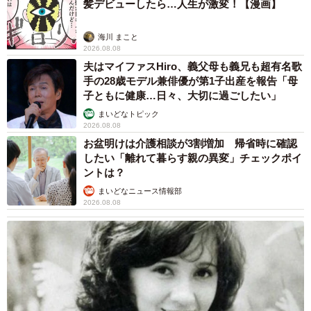
髪デビューしたら…人生が激変！【漫画】
海川 まこと
2026.08.08
夫はマイファスHiro、義父母も義兄も超有名歌
4/4
手の28歳モデル兼俳優が第1子出産を報告「母
明治24 年（1891）の木原季四郎編『子供のをしえ』(やまと新聞社)（国
子ともに健康…日々、大切に過ごしたい」
立国会図書館デジタルコレクションから引用）
まいどなトピック
2026.08.08
『子供のをしえ』には食事をとる前のあいさつとして
お盆明けは介護相談が3割増加 帰省時に確認
したい「離れて暮らす親の異変」チェックポイ
「『戴きます』とか亦は『頂戴いたします』と云って食べ
ントは？
るものであります」とあるのですが、これを読んで気付い
まいどなニュース情報部
たのは「いただきます」がこの時点ではまだ一般に普及し
2026.08.08
ていなかったのではということ。当たり前に普及している
ならわざわざ書く必要がないですから。著者の「こうした
ほうがいい」という考えや、一部の階層にあった習慣を広
めようとしたのではないかと理解しました。