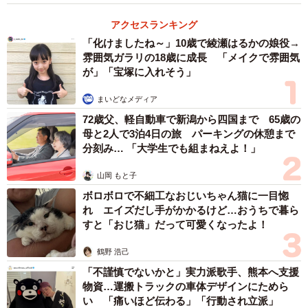
近藤さんに話を聞いた。
アクセスランキング
「化けましたね～」10歳で綾瀬はるかの娘役→
ーーこのテーマに関心を持った経緯を。
雰囲気ガラリの18歳に成長 「メイクで雰囲気
が」「宝塚に入れそう」
近藤：私は今『日本国語大辞典』（小学館）の編集委員を
まいどなメディア
務めており、さまざまな言葉の初出例について調べていま
72歳父、軽自動車で新潟から四国まで 65歳の
すが、その過程で「いただきます」という言葉についての
母と2人で3泊4日の旅 パーキングの休憩まで
情報が少ないことに気が付きました。
分刻み… 「大学生でも組まねえよ！」
山岡 もと子
ーー調べた結果は？
ボロボロで不細工なおじいちゃん猫に一目惚
れ エイズだし手がかかるけど…おうちで暮ら
近藤：私が調べた限りでは1917年刊行の『小学校に於ける
すと「おじ猫」だって可愛くなったよ！
作法教授法要綱及細目』（伊形精一著）という書物が、
鶴野 浩己
「いただきます」があいさつとして紹介された最古例でし
「不謹慎でないかと」実力派歌手、熊本へ支援
た。食べることを謙譲語で「いただく」と言いますが、そ
物資…運搬トラックの車体デザインにためら
こから生まれた言葉ではないか。最近言われるような、作
い 「痛いほど伝わる」「行動され立派」