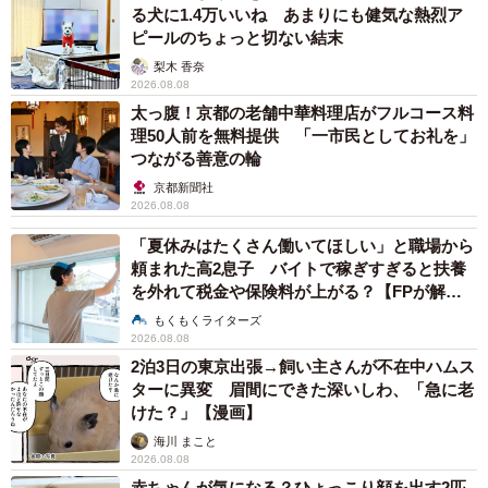
る犬に1.4万いいね あまりにも健気な熱烈ア
する声もいくつかありました。明治時代には西洋文化を換
ピールのちょっと切ない結末
骨奪胎、アレンジして導入するという例が多々あります
梨木 香奈
が、「いただきます」もその一つではなかったのかと。実
2026.08.08
証できるかどうかはわかりませんが、これも非常に興味深
太っ腹！京都の老舗中華料理店がフルコース料
理50人前を無料提供 「一市民としてお礼を」
い意見だと思いました。
つながる善意の輪
京都新聞社
その他も数多くのコメントをいただきましたが、思いがけ
2026.08.08
ない大反響で驚いています。「いただきます」という言葉
「夏休みはたくさん働いてほしい」と職場から
が意外に最近始まったもので、学校教育が起源かもしれな
頼まれた高2息子 バイトで稼ぎすぎると扶養
いということに興味を持っていただいたのかと思います。
を外れて税金や保険料が上がる？【FPが解
説】
もくもくライターズ
2026.08.08
◇ ◇
2泊3日の東京出張→飼い主さんが不在中ハムス
ターに異変 眉間にできた深いしわ、「急に老
言葉の歴史というのはなんとも奥深いものだ。
けた？」【漫画】
海川 まこと
なお近藤さんが編集に携わる日本国語大辞典第3版は2027
2026.08.08
赤ちゃんが気になる？ひょっこり顔を出す2匹