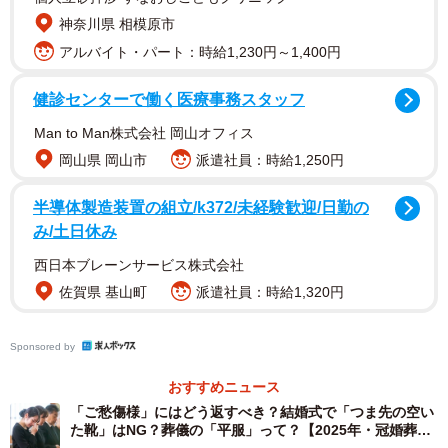
という考察だ。
神奈川県 相模原市
アルバイト・パート：時給1,230円～1,400円
健診センターで働く医療事務スタッフ
Man to Man株式会社 岡山オフィス
岡山県 岡山市
派遣社員：時給1,250円
半導体製造装置の組立/k372/未経験歓迎/日勤の
み/土日休み
西日本ブレーンサービス株式会社
佐賀県 基山町
派遣社員：時給1,320円
Sponsored by
おすすめニュース
「ご愁傷様」にはどう返すべき？結婚式で「つま先の空い
た靴」はNG？葬儀の「平服」って？【2025年・冠婚葬祭