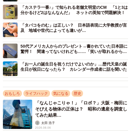
のマナー】
「カステラ一番♪」で知られる老舗文明堂のCM 「1と3は
分かるけど2はなんなんだ」 ネットの英知で問題解決！
「タバコをのむ」は正しい？ 日本語表現に大学教授が言
及 地域や世代によっても違いが…
50代アメリカ人からのプレゼント→書かれていた日本語に
驚愕！ 間違ってないけれども……「笑いが取れるから、
これが正解」
「お一人の誕生日を祝うだけでよいのか」…歴代天皇の誕
生日が祝日になったら？ カレンダー作成者に話を聞いた
おもしろ
ライフハック
気になる
歴史
2/4
「なんじゃこりゃ！」「ロボ？」大阪・梅田に
そびえる物体の正体は？ 昭和の遺産を調査し
話題になった近藤泰弘さんの投稿
てみた結果…
太田 浩子
2026.08.06