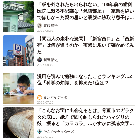
「板を外されたら出られない」100年前の歯科
医院に残る不思議な「勉強部屋」 家業を継い
でほしかった親の思いと裏腹に跡取り息子は…
渡辺 晴子
2026.08.02
【関西人の素朴な疑問】「新宿西口」と「西新
宿」は何が違うのか 実際に歩いて確かめてみ
た
新田 浩之
3/4
2026.08.02
漫画を読んで勉強になったことランキング…2
近藤さんが挨拶としての最古例として挙げた大正6年（1917）刊行の「小
学校に於ける作法教授法要綱及細目」（国立国会図書館デジタルコレク
位「科学の知識」を抑えた1位は？
ションから引用）
まいどなデータ
近藤さんによると、現代的な用法で用いられるようになっ
2026.07.26
「こんなお宝に出会えるとは」骨董市のガラク
たのはせいぜい100年ちょっと前。しかも時の政府が近代教
タの底に、紙片で固く封じられたハマグリの
育を普及させる上で意図的に広めたものかもしれないとい
殻 振ると「カラカラ」…かすかに残る文字か
うのだ。
ら推察された意外な用途
そんでなライターズ
2026.07.25