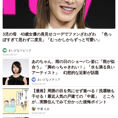
— yhkondo (@yhkondo)
November 26, 2025
3児の母 43歳女優の肩見せコーデでファンざわざわ 「色っ
ぽすぎて思わず二度見」「むっかしからずっと可愛い」
まいどなトピック
2026.08.07
あのちゃん、雨の日のショーパン姿に「雨が似
合う」「脚めっちゃきれい！」「水も滴る良い
アーティスト」 幻想的な近影が話題
まいどなメディア
2026.08.07
【漫画】周囲の目を気にせず遊べる！洗濯物も
干せる！最近人気の戸建ての「中庭」 ところ
が…実際住んでみて分かった後悔ポイント
中瀬 えみ
2026.08.07