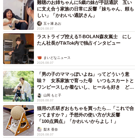
難聴のお姉ちゃんに5歳の妹が手話通訳 互い
に支え合う家族の日常に反響「妹ちゃん、頼も
しい」「かわいい通訳さん」
五ヶ瀬 あお
2026.08.07
ラストライブ控えるT-BOLAN森友嵐士 にし
たん社長がTikTok内で独占インタビュー
まいどなニュース
2026.08.07
「男の子のママっぽいよね」ってどういう意
味？ 女系家族で育った母 いつもスカートと
ワンピースしか着ないし、ヒールも好き どの
へんが…
山岡 もと子
2026.08.07
猫用の爪研ぎおもちゃを買ったら…「これで合
ってますか？」予想外の使い方が大反響
「100点満点」「かわいいからよし！」
梨木 香奈
2026.08.07