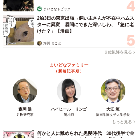
ってくれた人への感謝、食材への感謝という意味合いはな
まいどなトピック
く、単に学校教育上のマナーとして広められた言葉なので
2泊3日の東京出張→飼い主さんが不在中ハムス
はと思いました。
ターに異変 眉間にできた深いしわ、「急に老
けた？」【漫画】
それをXで投稿したところ大きな反響があり、さまざまな情
報も寄せられました。特に有難かったのは私が挙げたもの
海川 まこと
よりさらに古い用例があるということ。家庭でのしつけに
６位以降を見る
ついて書かれた明治24 年（1891）の木原季四郎編『子供の
まいどなファミリー
をしえ』(やまと新聞社）、明治37年（1904）の修身の教科
（新着記事順）
書、明治40年（1907）の小学校の作法書などです。
森岡 浩
ハイヒール・リンゴ
大江 篤
姓氏研究家
漫才師
園田学園女子大学学長
もっと見る
何かと人に舐められた黒髪時代 30代後半で金