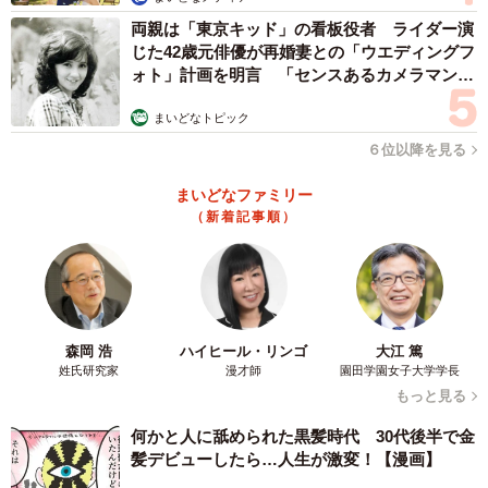
両親は「東京キッド」の看板役者 ライダー演
じた42歳元俳優が再婚妻との「ウエディングフ
ォト」計画を明言 「センスあるカメラマン求
む」
まいどなトピック
６位以降を見る
まいどなファミリー
（新着記事順）
森岡 浩
ハイヒール・リンゴ
大江 篤
姓氏研究家
漫才師
園田学園女子大学学長
もっと見る
何かと人に舐められた黒髪時代 30代後半で金
髪デビューしたら…人生が激変！【漫画】