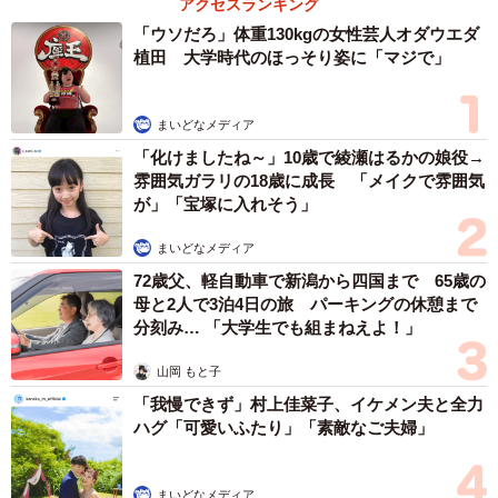
アクセスランキング
「ウソだろ」体重130kgの女性芸人オダウエダ
植田 大学時代のほっそり姿に「マジで」
まいどなメディア
「化けましたね～」10歳で綾瀬はるかの娘役→
雰囲気ガラリの18歳に成長 「メイクで雰囲気
が」「宝塚に入れそう」
まいどなメディア
72歳父、軽自動車で新潟から四国まで 65歳の
母と2人で3泊4日の旅 パーキングの休憩まで
分刻み… 「大学生でも組まねえよ！」
山岡 もと子
「我慢できず」村上佳菜子、イケメン夫と全力
ハグ「可愛いふたり」「素敵なご夫婦」
まいどなメディア