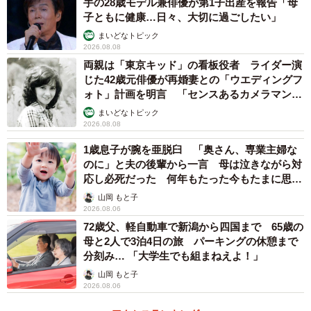
手の28歳モデル兼俳優が第1子出産を報告「母
子ともに健康…日々、大切に過ごしたい」
まいどなトピック
2026.08.08
両親は「東京キッド」の看板役者 ライダー演
じた42歳元俳優が再婚妻との「ウエディングフ
ォト」計画を明言 「センスあるカメラマン求
む」
まいどなトピック
2026.08.08
1歳息子が腕を亜脱臼 「奥さん、専業主婦な
のに」と夫の後輩から一言 母は泣きながら対
応し必死だった 何年もたった今もたまに思い
出し…
山岡 もと子
2026.08.06
72歳父、軽自動車で新潟から四国まで 65歳の
母と2人で3泊4日の旅 パーキングの休憩まで
分刻み… 「大学生でも組まねえよ！」
山岡 もと子
2026.08.06