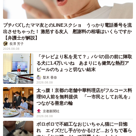
プチバズしたママ友とのLINEスクショ うっかり電話番号を流
出させちゃった！ 激怒する友人 慰謝料の相場はいくらですか
【弁護士が解説】
長澤 芳子
2026.08.08
「テレビより私を見て？」パパの目の前に陣取
る犬に1.4万いいね あまりにも健気な熱烈ア
ピールのちょっと切ない結末
梨木 香奈
2026.08.08
太っ腹！京都の老舗中華料理店がフルコース料
理50人前を無料提供 「一市民としてお礼を」
つながる善意の輪
京都新聞社
2026.08.08
ボロボロで不細工なおじいちゃん猫に一目惚
れ エイズだし手がかかるけど…おうちで暮ら