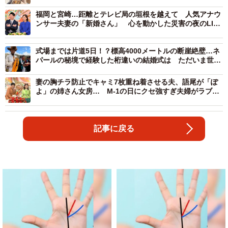
履きたがる」と爆弾発言
福岡と宮崎…距離とテレビ局の垣根を越えて 人気アナウ
ンサー夫妻の「新婚さん」 心を動かした災害の夜のLINE
メッセージ
式場までは片道5日！？標高4000メートルの断崖絶壁…ネ
パールの秘境で経験した桁違いの結婚式は ただいま世界
一周中！各地で挙式を重ねる「新婚さん」
妻の胸チラ防止でキャミ7枚重ね着させる夫、語尾が「ぽ
よ」の姉さん女房… M-1の日にクセ強すぎ夫婦がラブラ
ブ度を競う「新婚-1グランプリ」
記事に戻る