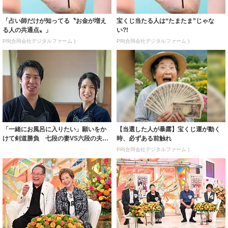
「占い師だけが知ってる〝お金が増え
宝くじ当たる人は“たまたま”じゃな
る人の共通点〟」
い?!
PR(合同会社デジタルファーム )
PR(合同会社デジタルファーム )
「一緒にお風呂に入りたい」願いをか
【当選した人が暴露】宝くじ運が動く
けて剣道勝負 七段の妻VS六段の夫が
時、必ずある前触れ
暮らすのは...
PR(合同会社デジタルファーム )