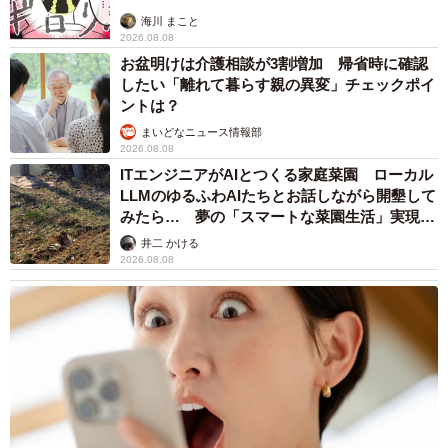
海川 まこと
2026.08.08
お盆明けは介護相談が3割増加 帰省時に確認
したい「離れて暮らす親の異変」チェックポイ
ントは？
まいどなニュース情報部
2026.08.08
ITエンジニアがAIとつくる家庭菜園 ローカル
LLMのゆるふわAIたちとお話しながら開墾して
みたら… 夢の「スマートな菜園生活」実現な
るか
井二 かける
2026.08.08