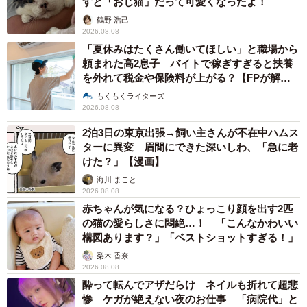
すと「おじ猫」だって可愛くなったよ！
鶴野 浩己
2026.08.08
「夏休みはたくさん働いてほしい」と職場から
頼まれた高2息子 バイトで稼ぎすぎると扶養
を外れて税金や保険料が上がる？【FPが解
説】
もくもくライターズ
2026.08.08
2泊3日の東京出張→飼い主さんが不在中ハムス
ターに異変 眉間にできた深いしわ、「急に老
けた？」【漫画】
海川 まこと
2026.08.08
赤ちゃんが気になる？ひょっこり顔を出す2匹
の猫の愛らしさに悶絶…！ 「こんなかわいい
構図あります？」「ベストショットすぎる！」
梨木 香奈
2026.08.08
酔って転んでアザだらけ ネイルも折れて超悲
惨 ケガが絶えない夜のお仕事 「病院代」と