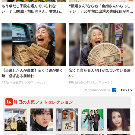
もう歳だし手段を選んでいられな
“新婚さん”ならぬ「金婚さんいらっし
い！？…80歳・前田吟さん、交際わず
ゃい！」50年前に出演の夫婦2組が再登
か3カ月でスピ...
場！ ...
【当選した人が暴露】宝くじ運が動く
宝くじ当たる人だけが気づいている違
時、必ずある前触れ
い
PR(合同会社デジタルファーム )
PR(合同会社デジタルファーム )
Recommended by
昨日の人気フォトセレクション