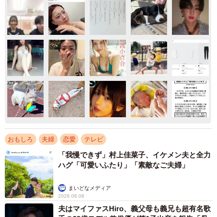
おもしろ
夫婦
恋愛
テレビ
「我慢できず」村上佳菜子、イケメン夫と全力
ハグ「可愛いふたり」「素敵なご夫婦」
まいどなメディア
2026.08.08
夫はマイファスHiro、義父母も義兄も超有名歌