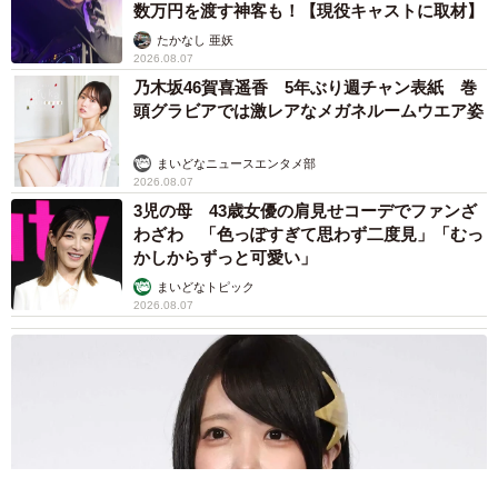
数万円を渡す神客も！【現役キャストに取材】
たかなし 亜妖
2026.08.07
乃木坂46賀喜遥香 5年ぶり週チャン表紙 巻
頭グラビアでは激レアなメガネルームウエア姿
まいどなニュースエンタメ部
2026.08.07
3児の母 43歳女優の肩見せコーデでファンざ
わざわ 「色っぽすぎて思わず二度見」「むっ
かしからずっと可愛い」
まいどなトピック
2026.08.07