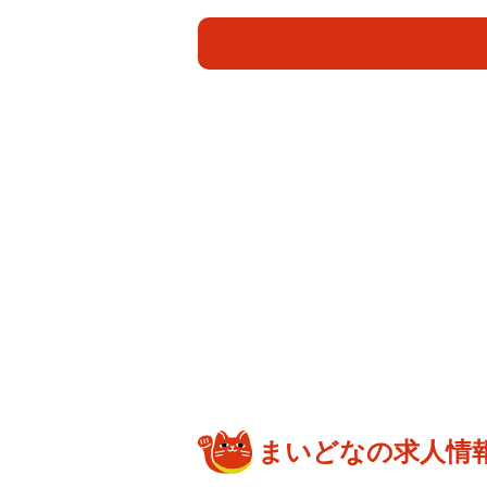
思い出をはじめ、香港でスカウトさ
す。
福島県で、4人きょうだいの長男と
学。その後、香港でスカウトされ、
父が英語や中国語を教えてくれたと
そんなディーンさんには茶道やピア
いうバレエの様子や、乗馬を楽しむ
切れてしまう、という愛らしい一面
私生活では、2012年に公式サイトで
まれていました。しかし今年10月
いの価値観や将来への考え方の違い
が最善だと考えました」とし、「こ
まいどなの求人情
注ぎ、私自身の活動も支え続けてく