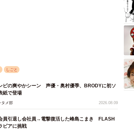
る
しごと
ンピの爽やかシーン 声優・奥村優季、BRODYに初ソ
版表紙で登場
ンタメ部
2026.08.09
会員引退し会社員→電撃復活した峰島こまき FLASH
ラビアに挑戦