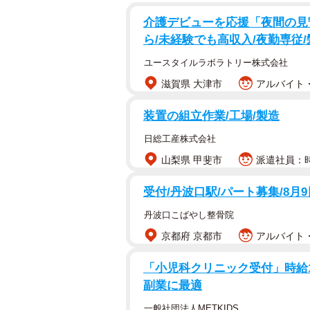
3人の子ども達への想いも明かします
介護デビューを応援「夜間の見
ら/未経験でも高収入/夜勤専従
ユースタイルラボラトリー株式会社
滋賀県 大津市
アルバイト・
装置の組立作業/工場/製造
日総工産株式会社
山梨県 甲斐市
派遣社員：時
受付/丹波口駅/パート募集/8月
丹波口こばやし整骨院
京都府 京都市
アルバイト・
「小児科クリニック受付」時給150
副業に最適
一般社団法人METKIDS