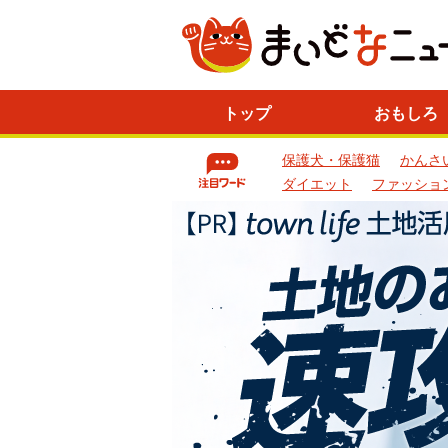
ニ
トップ
おもしろ
ュ
ー
保護犬・保護猫
かんさ
ス
一
ダイエット
ファッショ
覧