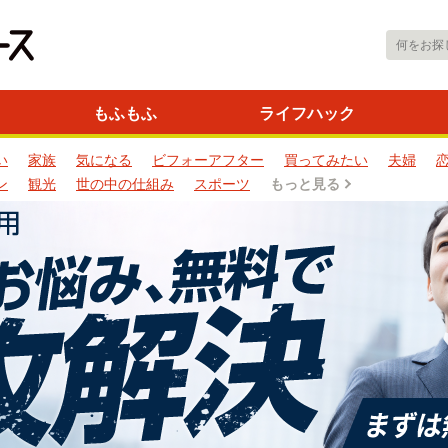
もふもふ
ライフハック
い
家族
気になる
ビフォーアフター
買ってみたい
夫婦
ン
観光
世の中の仕組み
スポーツ
もっと見る