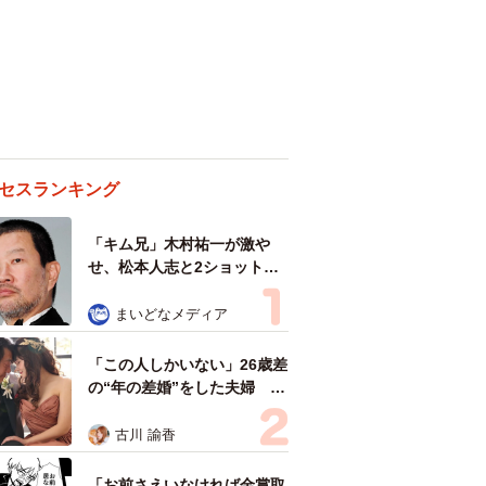
セスランキング
「キム兄」木村祐一が激や
せ、松本人志と2ショット
「一瞬、分からなかったわ」
「テキヤの兄さん」
まいどなメディア
「この人しかいない」26歳差
の“年の差婚”をした夫婦 出
会いは？反対する声はなかっ
た？ 今の思いを聞いた
古川 諭香
「お前さえいなければ金賞取