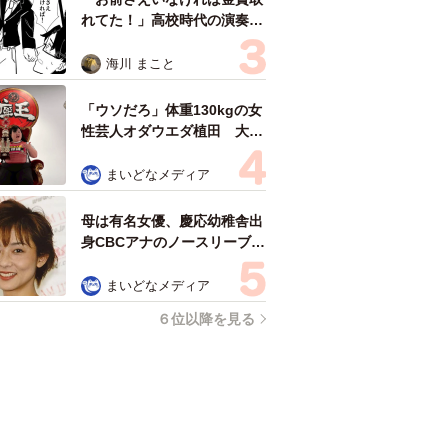
れてた！」高校時代の演奏会
がトラウマ……責められた学
生は楽器修理職人に 10年後
海川 まこと
再会した因縁の相手から思わ
ぬ申し出【漫画】
「ウソだろ」体重130kgの女
性芸人オダウエダ植田 大学
時代のほっそり姿に「マジ
で」
まいどなメディア
母は有名女優、慶応幼稚舎出
身CBCアナのノースリーブ姿
「育ちの良さが表情に表れて
る」「天使の笑顔」
まいどなメディア
６位以降を見る