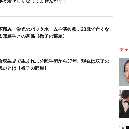
年々若々しくなってませんか？」
下積み→栄光のバックホーム主演抜擢…28歳で亡くな
太郎選手との関係【徹子の部屋】
アク
合双生児で生まれ…分離手術から37年、現在は双子の
思いとは【徹子の部屋】