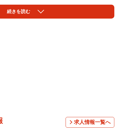
れた秘話、そして3人の子どもたちへの思いも明かしま
続きを読む
して生まれたディーンさん。高校卒業後にアメリカに留
台湾など各国で人気となりました。実は、子どもの頃は
いいます。
ノ、乗馬など多彩な趣味があります。少し前に始めたと
貴重な映像を披露します。一方、おなかが空くと電池が
も…。
結婚を発表し、2014年に双子、2017年には第三子が生
に離婚を発表。「長い時間をかけて話し合いを重ね、お互
を理解し、尊重し合った結果、それぞれの道を歩むこと
れまでの結婚生活の中で、妻は家族に惜しみない愛情を
報
求人情報一覧へ
れました」と感謝の言葉を綴っていました。番組では、