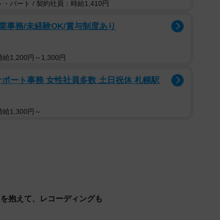
ないので、安全面に気を付けつつ、どっしり構えて育て
・パート / 契約社員：時給1,410円
ゃんに育っています。
事務/未経験OK/賞与制度あり
んな反応を？
1,200円～1,300円
ます。でも一度だけ「ママは僕と赤ちゃん、どっちが好
サポート事務 女性社員多数 土日祝休 札幌駅
て。
るでしょ」と答えたんですが、いつも頑張ってお兄ちゃ
給1,300円～
君のほうがママと6年長く一緒にいたから、そこだけは
だから、その分ちょっと好きかな」と言ったら、すごく
だママに甘えたい子供なんだなと思って。本当に可愛い
AL MOMENTS 2』に収録の、『アニー』の名曲「ト
んを抱えて、レコーディングも
子さんの笑い声が収録されていて、何度も聞きたくなる