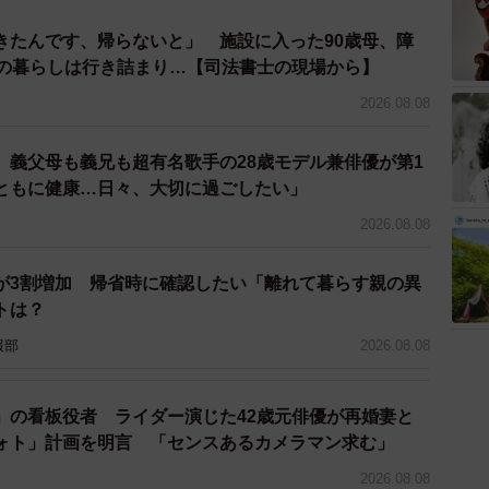
きたんです、帰らないと」 施設に入った90歳母、障
との暮らしは行き詰まり…【司法書士の現場から】
2026.08.08
o、義父母も義兄も超有名歌手の28歳モデル兼俳優が第1
ともに健康…日々、大切に過ごしたい」
2/7
2026.08.08
二児の母となった新妻聖子さん（写真はご本人提供）
が3割増加 帰省時に確認したい「離れて暮らす親の異
トは？
知との遭遇」で不安だらけ
報部
2026.08.08
な悩みを抱えていますよね。新妻さんが特に大変だった
」の看板役者 ライダー演じた42歳元俳優が再婚妻と
切迫感がありました。やはり最初の育児は大変だと思い
ォト」計画を明言 「センスあるカメラマン求む」
し、寝られない日々も永遠に続くような気がしました。
2026.08.08