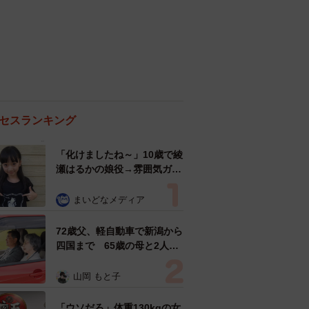
セスランキング
「化けましたね～」10歳で綾
瀬はるかの娘役→雰囲気ガラ
リの18歳に成長 「メイクで
雰囲気が」「宝塚に入れそ
まいどなメディア
う」
72歳父、軽自動車で新潟から
四国まで 65歳の母と2人で
3泊4日の旅 パーキングの休
憩まで分刻み… 「大学生で
山岡 もと子
も組まねえよ！」
「ウソだろ」体重130kgの女