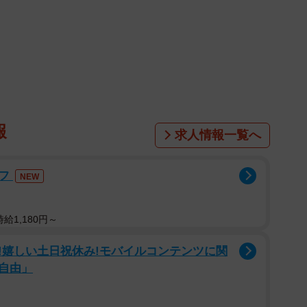
1/7
えてくれた新妻聖子さん（撮影／小野寺亜紀）
日々を送る彼女が、「笑顔でいる方が楽しい」と前向きに
報
求人情報一覧へ
ん、どっちが好きなの？」
ッフ
NEW
第一子のときとの違いはありますか？
給1,180円～
ー”な部分はあるんですが（笑）、第二子は夜通し寝て
!嬉しい土日祝休み!モバイルコンテンツに関
らなのか、いい意味で“ほったらかし育児”なんですよ
自由」