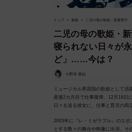
トップ
家族
二児の母の歌姫・新妻聖子、
二児の母の歌姫・新
寝られない日々が
ど」……今は？
小野寺 亜紀
ミュージカル界屈指の歌姫として活
産後2カ月目で仕事復帰、12月18
日々を送る彼女に、仕事と育児の両
2003年に『レ・ミゼラブル』のエ
とする数々の舞台や映像に出演。そ