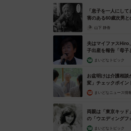
「息子を一人にして
害のある60歳次男
山下 静香
夫はマイファスHir
子出産を報告「母子
まいどなトピック
44歳で第二子を授かり、
お盆明けは介護相談
変」チェックポイン
赤ちゃんは母親にとって「未
まいどなニュース情
――お母さんたちは育児でさまざま
ことは？
両親は「東京キッド
第一子は私自身“命からがら”という
の「ウエディングフ
ます。次に何が起こるかわからない
まいどなトピック