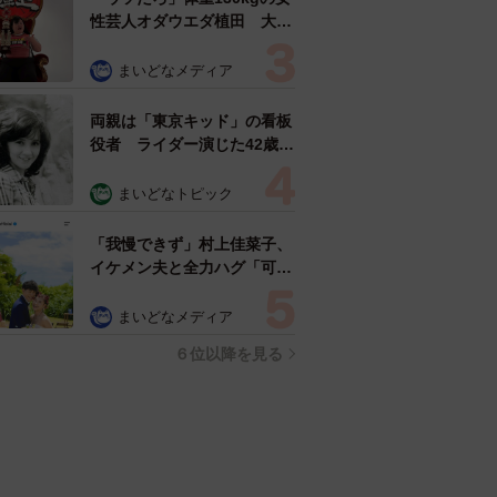
性芸人オダウエダ植田 大学
時代のほっそり姿に「マジ
で」
まいどなメディア
両親は「東京キッド」の看板
役者 ライダー演じた42歳元
俳優が再婚妻との「ウエディ
ングフォト」計画を明言
まいどなトピック
「センスあるカメラマン求
む」
「我慢できず」村上佳菜子、
イケメン夫と全力ハグ「可愛
いふたり」「素敵なご夫婦」
まいどなメディア
６位以降を見る