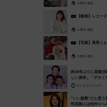
小野寺 亜紀
あれは自宅で、私のスマホで録音し
ね。6年半ぶりの赤ちゃんはびっく
【動画】レコー
ほっぺにチューしまくっています。
はなかったのですが、今は結構歌っ
小野寺 亜紀
「まいごのまいごのこねこちゃん～
【写真】長男く
なって、「ニャンニャン、ニャーニ
して。次男がそれを見てケラケラ笑
小野寺 亜紀
約30年ぶりに芸能
しい身体」「デカく
まいどなトピック
"いい姿勢"だと思
性芸能人は役作りへ