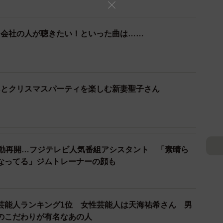
たんです。赤ちゃんの笑い声って本当に癒されますよ
りするほど可愛いくて、日々「可愛い」を連発しながら
ド会社の人が聴きたい！といった曲は……
第一子の育児のときは、なかなか鼻歌が出るメンタルで
ちゃってますね。
♪」とかも、だんだんテンションが上がるとキーが高く
んとクリスマスパーティを楽しむ新妻聖子さん
ャーン！！」と最後はかなりソプラノで歌っちゃったり
っています（笑）。
活動再開…フジテレビ人気番組アシスタント 「素晴ら
なってる」ジムトレーナーの顔も
う芸能人ランキング1位 女性芸能人は天海祐希さん 男
のこだわりが有名なあの人