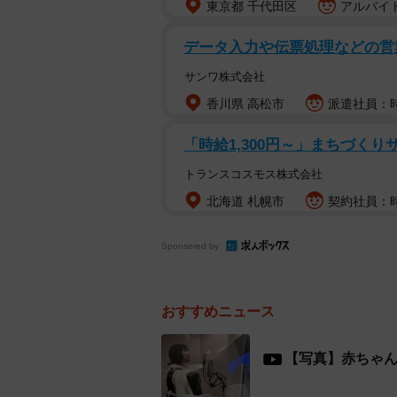
上の子の世話でつきっきりにはなれ
東京都 千代田区
アルバイト
ていたら、わりとどっしりした赤ち
データ入力や伝票処理などの営業
――上のお子さんは、赤ちゃんにど
サンワ株式会社
香川県 高松市
派遣社員：時給
下の子をとても可愛がってくれてい
「時給1,300円～」まちづくり
きなの？」と聞いてきたことがあっ
トランスコスモス株式会社
もちろん「どっちも好きに決まって
北海道 札幌市
契約社員：時
んをしてくれているので、「ただ、
弟くんは一生追い越せないんだよ。
Sponsored by
喜んでいました。7歳だけどまだま
ですね。
おすすめニュース
――今年発売されたアルバム『MUSIC
【写真】赤ちゃ
ゥモロー」には、イントロに下のお
魅力に溢れています。