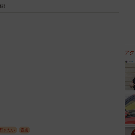
報部
アク
行きたい
音楽