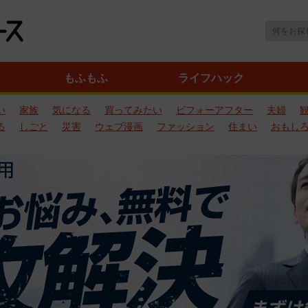
もふもふ
ライフハック
い
家族
気になる
買ってみたい
ビフォーアフター
夫婦
る
しごと
災害
ウェブ漫画
ファッション
住まい
おもし