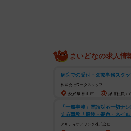
大阪でインタビューに応
1月の出産から2025年も充実した
まいどなの求人情
なれた過程を語ってくれました。
第一子に聞かれた「僕と赤ちゃ
病院での受付・医療事務スタ
株式会社ワークスタッフ
――二人目のお子さんが生まれて、
愛媛県 松山市
派遣社員：時
長男も次男も静かな部分と“モンスタ
「一般事務」電話対応一切ナシ
くれるんです。私の心の余裕が違うか
する事務「服装・髪色・ネイル
ね。
アルティウスリンク株式会社