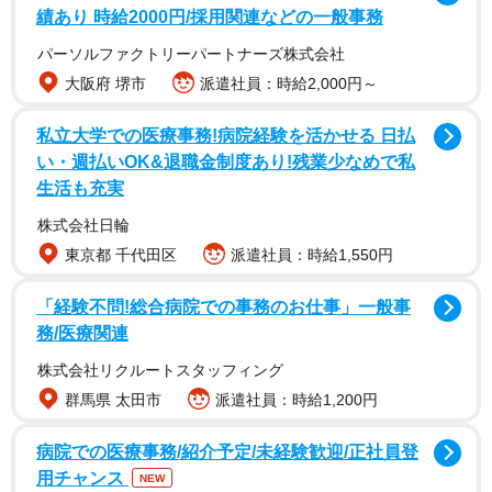
や延期となるケースが頻発しており、経済界や文化交流の
績あり 時給2000円/採用関連などの一般事務
現場に深刻な影響を及ぼし始めている。一連の中止事態
パーソルファクトリーパートナーズ株式会社
は、単なる一過性の政治的摩擦に留まらない、より構造的
大阪府 堺市
派遣社員：時給2,000円～
な日中関係の悪化を背景に持つと捉えるべきである。
私立大学での医療事務!病院経験を活かせる 日払
い・週払いOK&退職金制度あり!残業少なめで私
「政冷経熱」だったかつての日中関係
生活も充実
近年、国際社会における地政学的緊張が高まる中で、特に
株式会社日輪
米中間の対立構造は顕著になりつつあり、日本はこの大国
東京都 千代田区
派遣社員：時給1,550円
間の競争の中で、安全保障上の要請から米国との連携を一
層強化する傾向にある。経済面では、サプライチェーンの
「経験不問!総合病院での事務のお仕事」一般事
リスク回避や「経済安全保障」の観点から、中国市場への
務/医療関連
過度な依存を見直す動きも、日本企業の間で広がりを見せ
株式会社リクルートスタッフィング
ている。このような国際情勢の大きな潮流に照らすと、今
群馬県 太田市
派遣社員：時給1,200円
回のような政治的な出来事が、交流事業の中止という形
で、日中間の「冷たい政治」が「冷たい経済・文化」へと
病院での医療事務/紹介予定/未経験歓迎/正社員登
用チャンス
波及する現象は、もはや不可避なプロセスとなりつつある
NEW