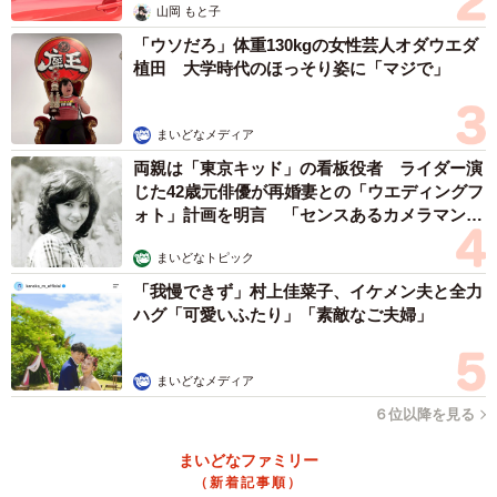
そ、冷静な状況分析と、感情論に流されない現実的な対応
山岡 もと子
が不可欠である。
「ウソだろ」体重130kgの女性芸人オダウエダ
植田 大学時代のほっそり姿に「マジで」
まいどなメディア
両親は「東京キッド」の看板役者 ライダー演
じた42歳元俳優が再婚妻との「ウエディングフ
ォト」計画を明言 「センスあるカメラマン求
む」
まいどなトピック
「我慢できず」村上佳菜子、イケメン夫と全力
ハグ「可愛いふたり」「素敵なご夫婦」
まいどなメディア
６位以降を見る
まいどなファミリー
（新着記事順）