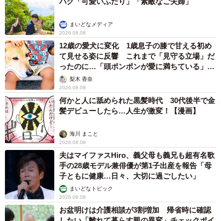
ハグ「可愛いふたり」「素敵なご夫婦」
まいどなメディア
2026.08.08
12歳の愛犬に変化 1歳息子の膝で甘える初め
て見せる姿に反響 これまで「見守る立場」だ
ったのに…「頭ポンポンが愛に満ちている」
「尊…」
梨木 香奈
2026.08.08
何かと人に舐められた黒髪時代 30代後半で金
髪デビューしたら…人生が激変！【漫画】
海川 まこと
2026.08.08
夫はマイファスHiro、義父母も義兄も超有名歌
手の28歳モデル兼俳優が第1子出産を報告「母
子ともに健康…日々、大切に過ごしたい」
まいどなトピック
2026.08.08
お盆明けは介護相談が3割増加 帰省時に確認
したい「離れて暮らす親の異変」チェックポイ