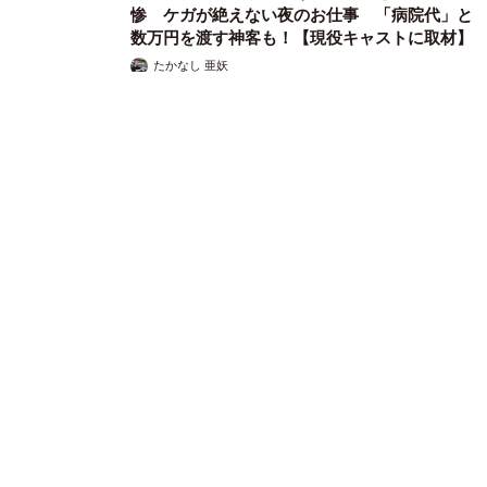
惨 ケガが絶えない夜のお仕事 「病院代」と
数万円を渡す神客も！【現役キャストに取材】
たかなし 亜妖
2026.08.07
乃木坂46賀喜遥香 5年ぶり週チャン表紙 巻頭グラビアでは
激レアなメガネルームウエア姿
まいどなニュースエンタメ部
2026.08.07