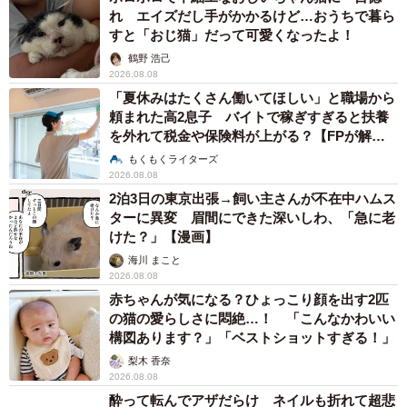
れ エイズだし手がかかるけど…おうちで暮ら
すと「おじ猫」だって可愛くなったよ！
鶴野 浩己
2026.08.08
「夏休みはたくさん働いてほしい」と職場から
頼まれた高2息子 バイトで稼ぎすぎると扶養
を外れて税金や保険料が上がる？【FPが解
説】
もくもくライターズ
2026.08.08
2泊3日の東京出張→飼い主さんが不在中ハムス
ターに異変 眉間にできた深いしわ、「急に老
けた？」【漫画】
海川 まこと
2026.08.08
赤ちゃんが気になる？ひょっこり顔を出す2匹
の猫の愛らしさに悶絶…！ 「こんなかわいい
構図あります？」「ベストショットすぎる！」
梨木 香奈
2026.08.08
酔って転んでアザだらけ ネイルも折れて超悲