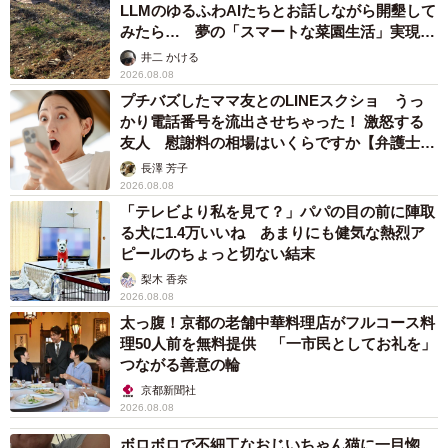
LLMのゆるふわAIたちとお話しながら開墾して
みたら… 夢の「スマートな菜園生活」実現な
るか
井二 かける
2026.08.08
プチバズしたママ友とのLINEスクショ うっ
かり電話番号を流出させちゃった！ 激怒する
友人 慰謝料の相場はいくらですか【弁護士が
解説】
長澤 芳子
2026.08.08
「テレビより私を見て？」パパの目の前に陣取
る犬に1.4万いいね あまりにも健気な熱烈ア
ピールのちょっと切ない結末
梨木 香奈
2026.08.08
太っ腹！京都の老舗中華料理店がフルコース料
理50人前を無料提供 「一市民としてお礼を」
つながる善意の輪
京都新聞社
2026.08.08
ボロボロで不細工なおじいちゃん猫に一目惚