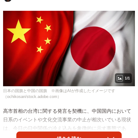
1/1
日本の国旗と中国の国旗 ※画像はAIが作成したイメージです
（ochikosan/stock.adobe.com）
高市首相の台湾に関する発言を契機に、中国国内において
日系のイベントや文化交流事業の中止が相次いでいる現状
は、今日の日中関係の冷え込みを象徴的に示す事態であ
る。首相による「台湾有事には日本の存立危機事態となり