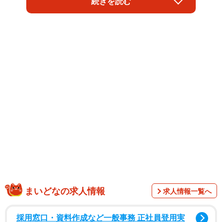
続きを読む
得る」との発言は、中国側が核心的利益と見なす台湾問題
に日本が深く関与し、軍事的関与の可能性に言及したもの
として、強い反発を招いている。
まいどなの求人情報
求人情報一覧へ
この発言以降、予定されていた日本関連の展示会、音楽イ
ベント、地域間の交流事業などが、突如として開催見送り
採用窓口・資料作成など一般事務 正社員登用実