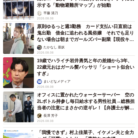
示する「動物避難所マップ」が始動
平藤 清刀
2026.08.08
原則ゆるっと週3勤務 カード支払い日直前は
鬼出勤 借金に追われる風俗嬢 それでも足り
ない場合は朝までガールズバー副業【現役キャ
ストに取材】
たかなし 亜妖
2026.08.08
19歳でハライチ岩井勇気と年の差婚から3年、
22歳元おはガール髪バッサリ「ショート似合い
すぎ」
まいどなメディア
2026.08.08
オフィスに置かれたウォーターサーバー 空の
2Lボトル持参し毎日給水する男性社員→総務担
当者の注意にまさかの逆ギレ！【弁護士が解
説】
長澤 芳子
2026.08.08
「我慢できず」村上佳菜子、イケメン夫と全力