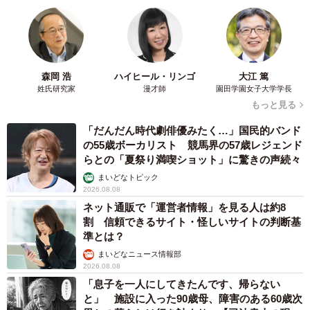
森岡 浩
ハイヒール・リンゴ
大江 篤
姓氏研究家
漫才師
園田学園女子大学学長
もっと見る
「だんだん時代劇俳優みたく…」国民的バンド
の55歳ボーカリスト 競馬界の57歳レジェンド
らとの「夏祭り満喫ショット」に驚きの声続々
まいどなトピック
2026.08.08
ネット通販で「運営者情報」を見る人は約8
割 信頼できるサイト・怪しいサイトの判断基
準とは？
まいどなニュース情報部
2026.08.08
「息子を一人にしてきたんです、帰らない
と」 施設に入った90歳母、障害のある60歳次