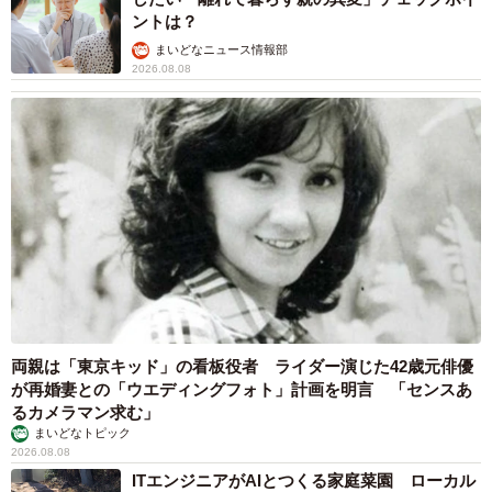
ントは？
まいどなニュース情報部
2026.08.08
両親は「東京キッド」の看板役者 ライダー演じた42歳元俳優
が再婚妻との「ウエディングフォト」計画を明言 「センスあ
るカメラマン求む」
まいどなトピック
2026.08.08
ITエンジニアがAIとつくる家庭菜園 ローカル