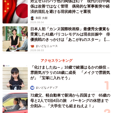
対立ゼロのバラ色の関係は幻？ 現代の日中関
係は改善ではなく管理 偶発的な軍事衝突や経
感情論に流されない現実的な対応を
済的混乱を避ける現状維持こそ重視
今後の行方を考える上で重要なのは、外交当局間での対話
和田 大樹
2026.08.04
のチャンネルを維持・強化しつつ、特にリスクの高い政
日本人初「カンヌ国際映画祭」最優秀女優賞を
治・安全保障分野と、比較的リスクの低い経済・文化分野
受賞した41歳パリコレモデルは現在妊娠中 俳
を意図的に切り離す努力を、民間レベルも含めて行うこと
優挑戦のきっかけは「あこがれのスター」【徹
子の部屋】
である。しかしながら、中国側のナショナリズムの高まり
まいどなニュース
2026.08.03
や、経済と安全保障を一体として捉える「経済安全保障」
の概念が国際的に主流となりつつある中で、かつてのよう
アクセスランキング
な「政冷経熱」の再現は極めて困難である。
「化けましたね～」10歳で綾瀬はるかの娘役→
雰囲気ガラリの18歳に成長 「メイクで雰囲気
が」「宝塚に入れそう」
当面の間、日中関係には明るい兆しは見えそうにない。日
本側は、中国との関係悪化を前提とした外交・経済戦略を
まいどなメディア
練るとともに、困難な状況下でも、地方自治体や民間企業
72歳父、軽自動車で新潟から四国まで 65歳の
母と2人で3泊4日の旅 パーキングの休憩まで
による草の根の交流の灯を絶やさないための慎重かつ息の
分刻み… 「大学生でも組まねえよ！」
長い取り組みが求められている。相互不信の時代だからこ