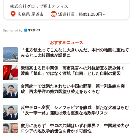
と言えよう。
株式会社グロップ福山オフィス
広島県 尾道市
派遣社員：時給1,250円～
かつては「政冷経熱」と評されたように、政治的な対立が
ありながらも、経済や民間交流は活発に維持されるという
Sponsored by
特殊な関係性が日中間に存在した。しかし、現在の情勢
おすすめニュース
は、この「経熱」の部分にも明確な冷え込みが見られ始め
「北方領土ってこんなに大きいんだ」本州の地図に重ねて
ている。イベントの中止は、単に文化的な機会の喪失だけ
みると…比較画像が話題に
でなく、日中間の相互理解の深化を阻害し、不信感を助長
緊張高まる日中関係 高市発言への対抗措置を読み解く
する負のスパイラルを生み出す危険性をはらんでいる。
渡航「禁止」ではなく渡航「自粛」とした自制の意図
特に、民間交流は、両国民の感情的な対立を和らげ、長期
台湾統一では満たされない中国の野望 第一列島線を突
破 西太平洋の勢力図塗り替えをもくろむ
的な関係の安定に寄与する重要な緩衝材としての役割を果
たしてきたからである。この緩衝材が失われつつある現状
反中テロへ変質 シノフォビアを醸成 新たな火種はらむ
は、極めて憂慮すべき事態である。
「反一帯一路」運動は最も重要な地政学リスク
蜜月にあらず 中ロの共闘はいずれ限界？ 中国経済力が
日系イベントが政治的カードに
ロシアの地政学的優位を脅かす可能性