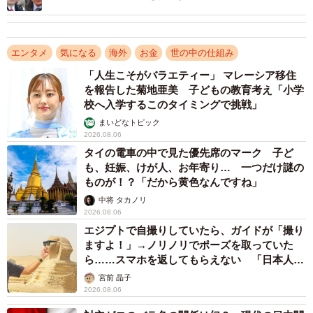
中国政府が国内の日系イベントに対して厳しい監視や規制
を強める背景には、日本への対抗措置としての政治的な意
図だけでなく、国内のナショナリズムの高まりに応えると
エンタメ
気になる
海外
お金
世の中の仕組み
いう側面も無視できない。台湾問題だけでなく、歴史認識
「人生こそがバラエティー」 マレーシア移住
や尖閣諸島（中国名：釣魚島）を巡る問題など、日中間の
を報告した菊地亜美 子どもの教育考え「小学
校へ入学するこのタイミングで挑戦」
構造的な課題は数多く存在し、これらの問題は国際情勢の
まいどなトピック
緊迫化に伴い、今後も政治的な「カード」として利用され
2026.08.06
る可能性が高い。
タイの電車の中で見た優先席のマーク 子ど
も、妊娠、けが人、お年寄り… 一つだけ謎の
ものが！？「だから黄色なんですね」
このような現状を踏まえると、今日の日中関係の冷え込み
中将 タカノリ
は、短期的な回復が見込めるものではなく、長期的に続く
2026.08.06
可能性が高い。来年以降も、同様に政治的な緊張を背景と
エジプトで自撮りしていたら、ガイドが「撮り
したイベントや交流事業の中止、あるいは規模の縮小が続
ますよ！」→ノリノリでポーズを取っていた
ら……スマホを返してもらえない 「日本人は
く事態を想定する必要がある。日中両国は、地理的にも経
カモ代表かも」「私は6時間で3万円払った」
宮前 晶子
済的にも切り離すことのできない隣国であり、関係の悪化
2026.08.06
は両国にとって大きな損失となる。