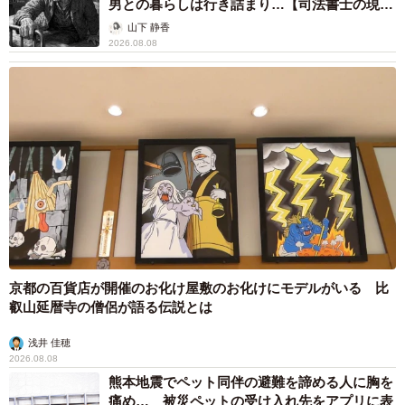
男との暮らしは行き詰まり…【司法書士の現場
から】
山下 静香
2026.08.08
京都の百貨店が開催のお化け屋敷のお化けにモデルがいる 比
叡山延暦寺の僧侶が語る伝説とは
浅井 佳穂
2026.08.08
熊本地震でペット同伴の避難を諦める人に胸を
痛め… 被災ペットの受け入れ先をアプリに表