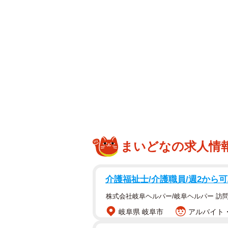
背中を押され血液検査を受けた樽美
検査結果は、貧血、生活習慣病、肝
報告。「先生といろいろ話した結果
ないかということでした」と明かし
まさかの原因に、「今年はとにかく
たし、睡眠に関しては眠りが浅いの
ングの量とか人に話したことなかっ
で気づけず、とにかく疲労困憊で体
まいどなの求人情
た様子。
診察結果を受け「今年の生活リズム
介護福祉士/介護職員/週2から
けようかなと思ってましたが、オフは
株式会社岐阜ヘルパー/岐阜ヘルパー 訪
で不安に感じながら朝を迎えてます
岐阜県 岐阜市
アルバイト・
す」と胸の内をつづりました。