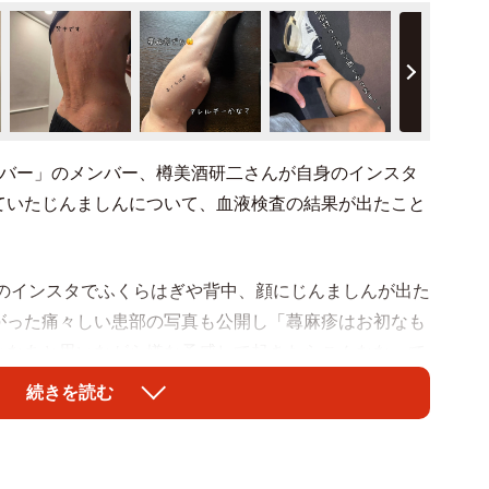
バー」のメンバー、樽美酒研二さんが自身のインスタ
ていたじんましんについて、血液検査の結果が出たこと
身のインスタでふくらはぎや背中、顔にじんましんが出た
がった痛々しい患部の写真も公開し「蕁麻疹はお初なも
いなあと思いながら嫌な予感して起きたらこんななって
てないですね しかし顔に出るのは良くないなあ」など
続きを読む
ゆっくり休んでください」といったファンからの声に