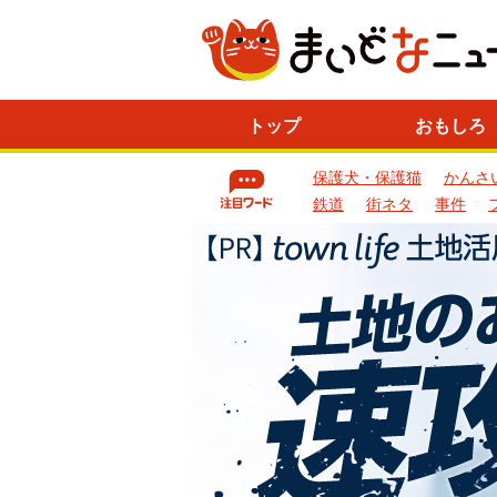
ニ
トップ
おもしろ
ュ
ー
保護犬・保護猫
かんさ
ス
一
鉄道
街ネタ
事件
覧