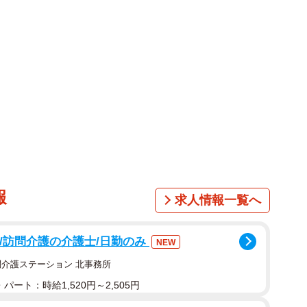
酒さん。
臓膵臓に問題はなく、食べ物アレルギーもなかったと
、トレーニングのやり過ぎ、睡眠不足から来てるんでは
ました。
走るのが楽しくて、週6〜7でずっと走ってる感じでし
が当たり前で全く気にもしてませんでした」「トレーニ
たし、眠りは浅いが睡眠で悩んでるわけでもなかったの
が悲鳴をあげたんではないかという感じでした」と驚い
報
求人情報一覧へ
はかなり楽しかったので、ツアー終わってもずっと続
可/訪問介護の介護士/日勤のみ
NEW
一回立ち止まらないとけないのかなあと､､それはそれ
問介護ステーション 北事務所
笑 ただ結果がハッキリしてめちゃくちゃ安心してま
パート：時給1,520円～2,505円