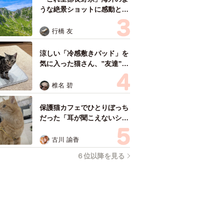
うな絶景ショットに感動と反
響「離れてからいいところだ
ったんだって気づいた」
行橋 友
涼しい「冷感敷きパッド」を
気に入った猫さん、”友達”を
ヨイショヨイショとご招待、
毛づくろいでおもてなし
椎名 碧
保護猫カフェでひとりぼっち
だった「耳が聞こえないシニ
ア猫」と運命の出会い→重度
のペットロスで適応障害だっ
古川 諭香
た女性の人生が一変
６位以降を見る