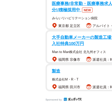
医療事務/非常勤・医療事務求人
心配していたファンからも「結果が
分!/積極採用中
NEW
てください」「倒れる前にシグナル
みらいリハビリテーション病院
東京都 足立区
アルバイト・
大手自動車メーカーの製造工場で
入社特典100万円
Man to Man株式会社 北九州オフィス
福岡県 宗像市
派遣社員：時給
製造
株式会社M・R・T
福岡県 田川市
派遣社員：時
Sponsored by