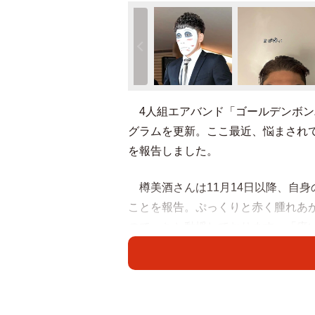
4人組エアバンド「ゴールデンボン
グラムを更新。ここ最近、悩まされ
を報告しました。
樽美酒さんは11月14日以降、自
ことを報告。ぷっくりと赤く腫れあ
ので、ちと動揺しております」「痒
た笑 まだまだ上手く付き合いきれ
と困惑した様子でした。
「早めに病院行ってくださいね」「