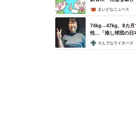
まいどなニュース
74kg→47kg、8
性…「推し球団の日
そんでなライターズ