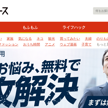
もふもふ
ライフハック
い
家族
気になる
ネコ
観光
買ってみたい
夫婦
のりも
ファッション
おうち時間
アニメ
ウェブ漫画
子育て
もっと