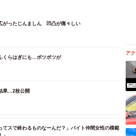
広がったじんましん 凹凸が痛々しい
アク
ふくらはぎにも…ボツボツが
結果…2枚公開
ってスで終わるものなーんだ？」バイト仲間女性の模範
！」