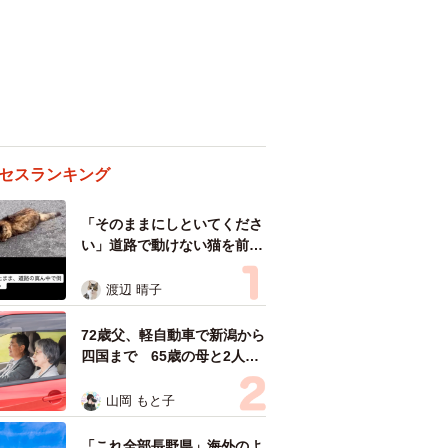
セスランキング
「そのままにしといてくださ
い」道路で動けない猫を前に
返された一言… 懸命に生き
ようとした4日間 「命の重
渡辺 晴子
さはみんな同じ」保護団体代
表の訴え
72歳父、軽自動車で新潟から
四国まで 65歳の母と2人で
3泊4日の旅 パーキングの休
憩まで分刻み… 「大学生で
山岡 もと子
も組まねえよ！」
「これ全部長野県」海外のよ