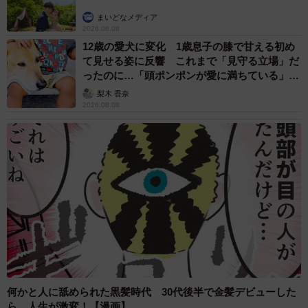
まいどなメディア
2026.08.08
12歳の愛犬に変化 1歳息子の膝で甘える初め
て見せる姿に反響 これまで「見守る立場」だ
ったのに…「頭ポンポンが愛に満ちている」
「尊…」
梨木 香奈
2026.08.08
何かと人に舐められた黒髪時代 30代後半で金髪デビューした
ら…人生が激変！【漫画】