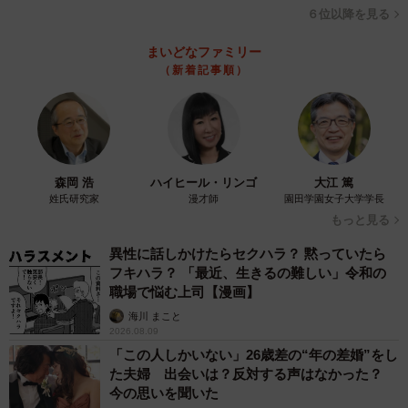
６位以降を見る
まいどなファミリー
（新着記事順）
5/5
「ぶつぶつ川」を一望する（画像提供：那智勝浦町役場）
余談ながら「一級」河川で日本一長い川は、長野県から新
森岡 浩
ハイヒール・リンゴ
大江 篤
潟県を経て日本海へ注ぐ「信濃川」（367キロメートル）。
姓氏研究家
漫才師
園田学園女子大学学長
同じく日本一短い川は、静岡県清水町を流れる「柿田川」
もっと見る
（1.2キロメートル）とされている。
異性に話しかけたらセクハラ？ 黙っていたら
フキハラ？ 「最近、生きるの難しい」令和の
なお、那智勝浦町には、落差133メートルの「那智の滝」
職場で悩む上司【漫画】
や、一度も冷凍されていない「生まぐろ」の水揚げ量日本
海川 まこと
2026.08.09
一を誇る勝浦漁港、富士山が見える「最遠の地」など、
「この人しかいない」26歳差の“年の差婚”をし
様々な日本一がある。
た夫婦 出会いは？反対する声はなかった？
今の思いを聞いた
そのうちのひとつとして、日本一短い川へもフラッと立ち