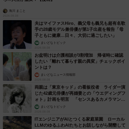
海川 まこと
2026.08.08
夫はマイファスHiro、義父母も義兄も超有名歌
手の28歳モデル兼俳優が第1子出産を報告「母
子ともに健康…日々、大切に過ごしたい」
まいどなトピック
2026.08.08
お盆明けは介護相談が3割増加 帰省時に確認
したい「離れて暮らす親の異変」チェックポイ
ントは？
まいどなニュース情報部
2026.08.08
両親は「東京キッド」の看板役者 ライダー演
じた42歳元俳優が再婚妻との「ウエディングフ
ォト」計画を明言 「センスあるカメラマン求
む」
まいどなトピック
2026.08.08
ITエンジニアがAIとつくる家庭菜園 ローカル
LLMのゆるふわAIたちとお話しながら開墾して