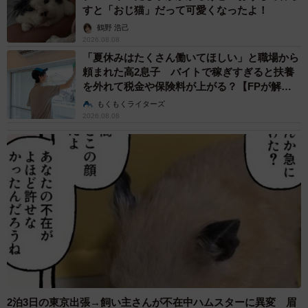
すと「おじ猫」だって可愛くなったよ！
鶴野 浩己
2026.08.08
「夏休みはたくさん働いてほしい」と職場から
頼まれた高2息子 バイトで稼ぎすぎると扶養
を外れて税金や保険料が上がる？【FPが解
説】
もくもくライターズ
2026.08.08
2泊3日の東京出張→飼い主さんが不在中ハムスターに異変 眉