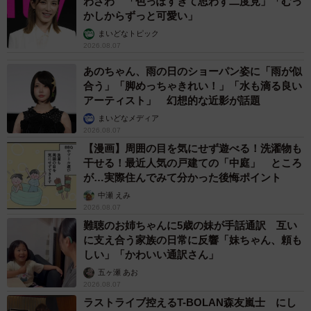
わざわ 「色っぽすぎて思わず二度見」「むっ
かしからずっと可愛い」
まいどなトピック
2026.08.07
あのちゃん、雨の日のショーパン姿に「雨が似
合う」「脚めっちゃきれい！」「水も滴る良い
アーティスト」 幻想的な近影が話題
まいどなメディア
2026.08.07
【漫画】周囲の目を気にせず遊べる！洗濯物も
干せる！最近人気の戸建ての「中庭」 ところ
が…実際住んでみて分かった後悔ポイント
中瀬 えみ
2026.08.07
難聴のお姉ちゃんに5歳の妹が手話通訳 互い
に支え合う家族の日常に反響「妹ちゃん、頼も
しい」「かわいい通訳さん」
五ヶ瀬 あお
2026.08.07
ラストライブ控えるT-BOLAN森友嵐士 にし