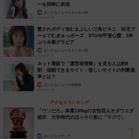
ーを同時に表現
まいどなニュースエンタメ部
4/5
2026.08.08
「ぶつぶつ川起点」の表示もある（画像提供：那智勝浦町役場）
愛されボディ包むまぶしい三角ビキニ 幼児プ
ールでむぎゅっポーズ STU48甲斐心愛、2年
那智勝浦町役場によると「水道が整備されてからは、飲み
ぶり水着グラビア
水としてはあまり利用されておらず、野菜を洗ったり水浴
まいどなニュースエンタメ部
2026.08.08
びをしたりするなどの利用がされております」とのこと。
ネット通販で「運営者情報」を見る人は約8
実際、真夏の猛暑日には、子どもたちが水浴びをすること
割 信頼できるサイト・怪しいサイトの判断基
があるそうだ。
準とは？
まいどなニュース情報部
2026.08.08
地元での存在感は、指定前後で大きな変化はないとのこと
だが、二級河川に指定された後は「日本一短い」ことが全
アクセスランキング
国的にPRできるため、看板の設置や環境整備を行っている
「ウソだろ」体重130kgの女性芸人オダウエダ
植田 大学時代のほっそり姿に「マジで」
という。
「指定後は、メディアやクイズなどに『ぶつぶつ川』をと
まいどなメディア