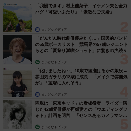
り上げていただくことが多くなり、訪問客が増えました」
「我慢できず」村上佳菜子、イケメン夫と全力
ハグ「可愛いふたり」「素敵なご夫婦」
「ぶつぶつ川」は、那智勝浦町のホームページにも観光ス
ポットとして紹介されている。
まいどなメディア
「だんだん時代劇俳優みたく…」国民的バンド
「川の始まりから終わりまでを一望できる川なので、ベン
の55歳ボーカリスト 競馬界の57歳レジェンド
らとの「夏祭り満喫ショット」に驚きの声続々
チに座って風景を眺めてほしいです。滞在時間も短く、簡
単に見ることが出来る日本一を体験してください」
まいどなトピック
「化けましたね～」10歳で綾瀬はるかの娘役→
雰囲気ガラリの18歳に成長 「メイクで雰囲気
が」「宝塚に入れそう」
まいどなメディア
両親は「東京キッド」の看板役者 ライダー演
じた42歳元俳優が再婚妻との「ウエディングフ
ォト」計画を明言 「センスあるカメラマン求
む」
まいどなトピック