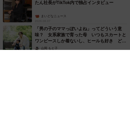
たん社長がTikTok内で独占インタビュー
まいどなニュース
2026.08.07
「男の子のママっぽいよね」ってどういう意
味？ 女系家族で育った母 いつもスカートと
ワンピースしか着ないし、ヒールも好き どの
へんが…
山岡 もと子
2026.08.07