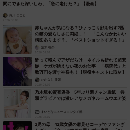
間にできた深いしわ、「急に老けた？」【漫画】
海川 まこと
2026.08.08
赤ちゃんが気になる？ひょっこり顔を出す2匹
の猫の愛らしさに悶絶…！ 「こんなかわいい
構図あります？」「ベストショットすぎる！」
梨木 香奈
2026.08.08
酔って転んでアザだらけ ネイルも折れて超悲
惨 ケガが絶えない夜のお仕事 「病院代」と
数万円を渡す神客も！【現役キャストに取材】
たかなし 亜妖
2026.08.07
乃木坂46賀喜遥香 5年ぶり週チャン表紙 巻
頭グラビアでは激レアなメガネルームウエア姿
まいどなニュースエンタメ部
2026.08.07
3児の母 43歳女優の肩見せコーデでファンざ