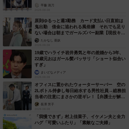
平藤 清刀
2026.08.08
原則ゆるっと週3勤務 カード支払い日直前は
鬼出勤 借金に追われる風俗嬢 それでも足り
ない場合は朝までガールズバー副業【現役キャ
ストに取材】
たかなし 亜妖
2026.08.08
19歳でハライチ岩井勇気と年の差婚から3年、
22歳元おはガール髪バッサリ「ショート似合い
すぎ」
まいどなメディア
2026.08.08
オフィスに置かれたウォーターサーバー 空の
2Lボトル持参し毎日給水する男性社員→総務担
当者の注意にまさかの逆ギレ！【弁護士が解
説】
長澤 芳子
2026.08.08
「我慢できず」村上佳菜子、イケメン夫と全力
ハグ「可愛いふたり」「素敵なご夫婦」