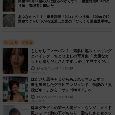
体重100キロ超の人は渡るべからず？ 重量制限0.1tの吊
り橋 管理者に聞いた
あぶなかっ！！ 重量制限「0.1t」のつり橋、100mで10
階建てぐらい下がる坂道…全国の「びっくり道路選手権」
が面白すぎる
3/5
左手前に「やさい」右奥に「みずのみば」の表示がある（画像提供：那
智勝浦町役場）
気になる
和歌山
もしかしてノーパン？ 素肌に黒ストッキング
とハイレグ ちとせよしの写真集「 大胆なカ
ットが盛りだくさんです… 心して見てくださ
い」
まいどなニュースエンタメ部
2026.08.08
はだけた黒キャミからあふれるマシュマロ 一
世を風靡したグラビアレジェンド 伝説の「貝
殻ビキニ」から「サンゴNUDE」へ
まいどなニュースエンタメ部
2026.08.08
韓国グラドルの第一人者ピョ・ウンジ メイド
風シャツで胸の下がちらり 愛らしさとセクシ