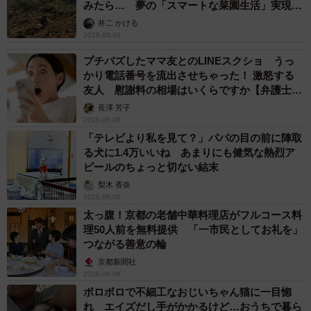
みたら… 夢の「スマートな菜園生活」実現な
るか
井二 かける
2026.08.08
プチバズしたママ友とのLINEスクショ うっ
かり電話番号を流出させちゃった！ 激怒する
友人 慰謝料の相場はいくらですか【弁護士が
解説】
長澤 芳子
2026.08.08
「テレビより私を見て？」パパの目の前に陣取
る犬に1.4万いいね あまりにも健気な熱烈ア
ピールのちょっと切ない結末
梨木 香奈
2026.08.08
太っ腹！京都の老舗中華料理店がフルコース料
理50人前を無料提供 「一市民としてお礼を」
つながる善意の輪
京都新聞社
2026.08.08
ボロボロで不細工なおじいちゃん猫に一目惚
れ エイズだし手がかかるけど…おうちで暮ら