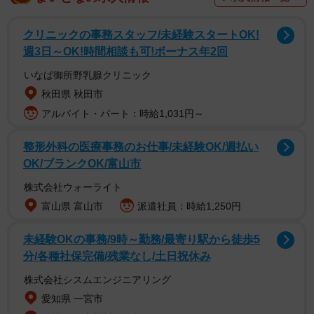
クリニックの事務スタッフ/未経験スタートOK!
週3日～OK!時間相談も可!ボーナス年2回
いなば御所野乳腺クリニック
秋田県 秋田市
ひとくちに「川」といっても、法的にさまざまな基準で細
アルバイト・パート：時給1,031円～
かく区分されている。「ぶつぶつ川」は河川法に基づく管
整形外科の医療事務のお仕事/未経験OK/週払い
理区分でいう「二級河川」の中で、日本一短い川とされて
OK/ブランクOK/富山市
いるのだ。
株式会社ウォーライト
富山県 富山市
派遣社員：時給1,250円
未経験OKの事務/9時～勤務/最寄り駅から徒歩5
分/各種社保完備/残業なし/土日祝休み
株式会社シスムエンジニアリング
愛知県 一宮市