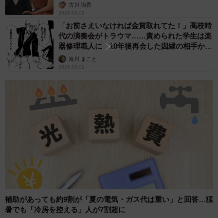
古川 諭香
寄ってみてはいかがだろうか。
2026.08.09
「お前さえいなければ金賞取れてた！」高校時
代の演奏会がトラウマ……責められた学生は楽
◇ ◇
器修理職人に 10年後再会した因縁の相手から
思わぬ申し出【漫画】
海川 まこと
和歌山県那智勝浦町役場
2026.08.09
https://www.town.nachikatsuura.wakayama.jp/
補助があっても約9割が「夏の電気・ガス代は重い」と回答…猛
暑でも「冷房を控える」人が7割超に