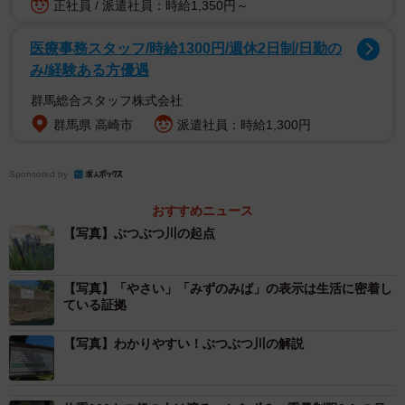
正社員 / 派遣社員：時給1,350円～
医療事務スタッフ/時給1300円/週休2日制/日勤の
2/5
み/経験ある方優遇
全体がぼやけるほど拡大してやっと見えてくる （C）Google
群馬総合スタッフ株式会社
群馬県 高崎市
派遣社員：時給1,300円
「ぶつぶつ川」が日本一短い川として知られるようになっ
たのは、2008年10月21日に二級河川に指定されたことがき
Sponsored by
っかけとされているが、地元ではすでに清流としておなじ
みだった。水道が整備される前は、飲み水にも利用されて
おすすめニュース
いたという。川のほとりには「みずのみば」「やさい」と
【写真】ぶつぶつ川の起点
記された、木製の表示板も設置されている。草に半ば埋も
れて見づらいが、「ぶつぶつ川起点」を示す表示もある。
【写真】「やさい」「みずのみば」の表示は生活に密着し
ている証拠
【写真】わかりやすい！ぶつぶつ川の解説