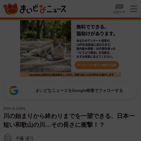
まいどなニュースをGoogle検索でフォローする
2025.11.21(Fri)
川の始まりから終わりまでを一望できる、日本一
短い和歌山の川…その長さに衝撃！？
平藤 清刀