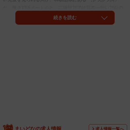
だ。長さ13.5メートルと、二級河川では日本一短い川なの
だ。
続きを読む
観光スポットとしてもPRされている
和歌山県東牟婁郡那智勝浦町粉白に、日本でいちばん短い
川「ぶつぶつ川」がある。長さはわずか13.5メートル、幅1
メートルほどの二級河川である。名の由来は、湧水が水源
で気泡を伴って沸々（ふつふつ）と湧き出ている様子か
ら、古来より地元で「ぶつぶつ川」の愛称で親しまれてい
た。
まいどなの求人情報
求人情報一覧へ