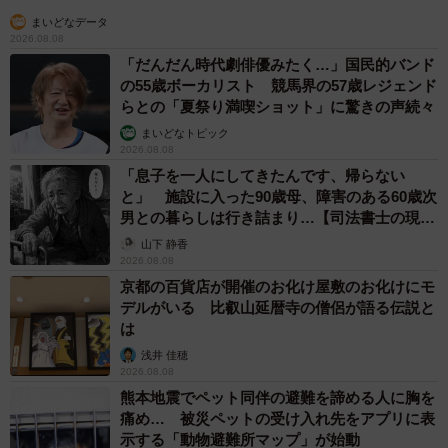
まいどなデータ
2026.08.08
「だんだん時代劇俳優みたく…」国民的バンド
の55歳ボーカリスト 競馬界の57歳レジェンド
らとの「夏祭り満喫ショット」に驚きの声続々
まいどなトピック
2026.08.08
「息子を一人にしてきたんです、帰らない
と」 施設に入った90歳母、障害のある60歳次
男との暮らしは行き詰まり…【司法書士の現場
から】
山下 静香
2026.08.08
京都の百貨店が開催のお化け屋敷のお化けにモ
デルがいる 比叡山延暦寺の僧侶が語る伝説と
は
浅井 佳穂
2026.08.08
熊本地震でペット同伴の避難を諦める人に胸を
痛め… 被災ペットの受け入れ先をアプリに表
示する「動物避難所マップ」が始動