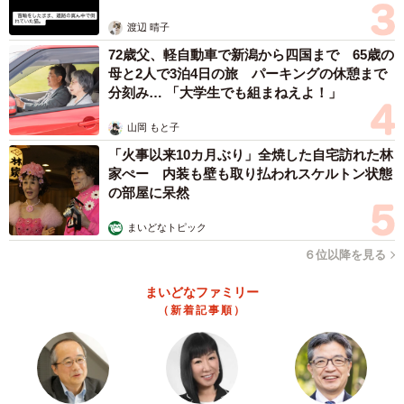
体代表の訴え
渡辺 晴子
72歳父、軽自動車で新潟から四国まで 65歳の
母と2人で3泊4日の旅 パーキングの休憩まで
分刻み… 「大学生でも組まねえよ！」
山岡 もと子
「火事以来10カ月ぶり」全焼した自宅訪れた林
家ぺー 内装も壁も取り払われスケルトン状態
の部屋に呆然
まいどなトピック
６位以降を見る
まいどなファミリー
（新着記事順）