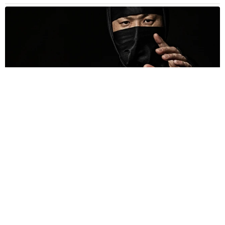
京都駅をぶらぶら→ホームの隅に何やら「ドロン」のポーズを
する忍者 この暑い中いったいなぜ？ 近づいてみたら…
「見つかるなんて未熟」
中将 タカノリ
2026.08.06
「明日ひま？」 知り合いから唐突なメッセー
ジ 用件次第で断ることもできる賢い返信文と
は？【漫画】
海川 まこと
2026.08.06