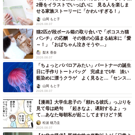
2冊をイラストでいっぱいに 見る人を楽しま
せる家族ストーリーに「かわいすぎる！」
山岡 もと子
2026.08.07
猫2匹が段ボール箱の取り合いで「ポコスカ猫
パンチ」の応酬 その後の心温まる結末に「愛
～！」「おばちゃん泣きそうや…」
梨木 香奈
2026.08.07
「ちょっとババロアみたい」パートナーの誕生
日に手作りトートバッグ 完成まで1年 淡い
藍染めに漂うクラゲ よく見ると…「センスす
ごい」
山岡 もと子
2026.08.07
【漫画】大学生息子の「頼れる彼氏」っぷりを
見て母は絶句 「起きなよ、遅刻するよ」っ
て…あなた毎朝私が起こしてますけど？笑
松波 穂乃圭
2026.08.07