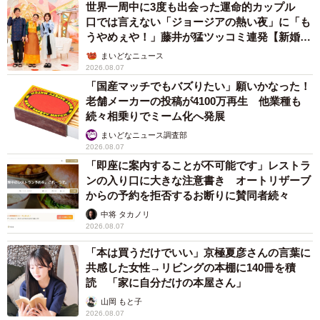
世界一周中に3度も出会った運命的カップル
口では言えない「ジョージアの熱い夜」に「も
うやめぇや！」藤井が猛ツッコミ連発【新婚さ
ん】
まいどなニュース
2026.08.07
「国産マッチでもバズりたい」願いかなった！
老舗メーカーの投稿が4100万再生 他業種も
続々相乗りでミーム化へ発展
まいどなニュース調査部
2026.08.07
「即座に案内することが不可能です」レストラ
ンの入り口に大きな注意書き オートリザーブ
からの予約を拒否するお断りに賛同者続々
中将 タカノリ
2026.08.07
「本は買うだけでいい」京極夏彦さんの言葉に
共感した女性→リビングの本棚に140冊を積
読 「家に自分だけの本屋さん」
山岡 もと子
2026.08.07