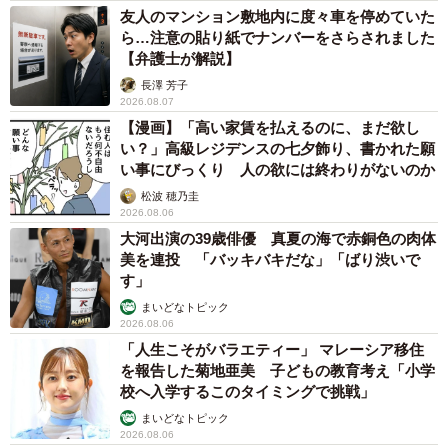
友人のマンション敷地内に度々車を停めていた
ら…注意の貼り紙でナンバーをさらされました
【弁護士が解説】
長澤 芳子
2026.08.07
【漫画】「高い家賃を払えるのに、まだ欲し
い？」高級レジデンスの七夕飾り、書かれた願
い事にびっくり 人の欲には終わりがないのか
松波 穂乃圭
2026.08.06
大河出演の39歳俳優 真夏の海で赤銅色の肉体
美を連投 「バッキバキだな」「ばり渋いで
す」
まいどなトピック
2026.08.06
「人生こそがバラエティー」 マレーシア移住
を報告した菊地亜美 子どもの教育考え「小学
校へ入学するこのタイミングで挑戦」
まいどなトピック
2026.08.06