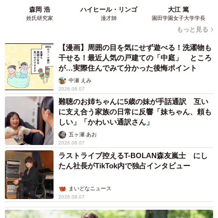
森岡 浩
ハイヒール・リンゴ
大江 篤
姓氏研究家
漫才師
園田学園女子大学学長
もっと見る
【漫画】周囲の目を気にせず遊べる！洗濯物も
干せる！最近人気の戸建ての「中庭」 ところ
が…実際住んでみて分かった後悔ポイント
中瀬 えみ
2026.08.07
難聴のお姉ちゃんに5歳の妹が手話通訳 互い
に支え合う家族の日常に反響「妹ちゃん、頼も
しい」「かわいい通訳さん」
五ヶ瀬 あお
2026.08.07
ラストライブ控えるT-BOLAN森友嵐士 にし
たん社長がTikTok内で独占インタビュー
まいどなニュース
2026.08.07