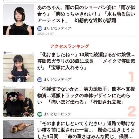
あのちゃん、雨の日のショーパン姿に「雨が似
合う」「脚めっちゃきれい！」「水も滴る良い
アーティスト」 幻想的な近影が話題
まいどなメディア
2026.08.07
アクセスランキング
「化けましたね～」10歳で綾瀬はるかの娘役→
雰囲気ガラリの18歳に成長 「メイクで雰囲気
が」「宝塚に入れそう」
まいどなメディア
「不謹慎でないかと」実力派歌手、熊本へ支援
物資…運搬トラックの車体デザインにためら
い 「痛いほど伝わる」「行動され立派」
まいどなトピック
「そのままにしといてください」道路で動けな
い猫を前に返された一言… 懸命に生きようと
した4日間 「命の重さはみんな同じ」保護団