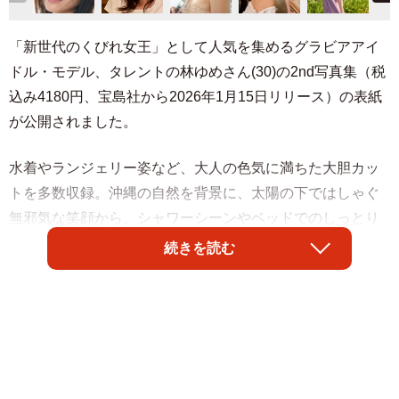
「新世代のくびれ女王」として人気を集めるグラビアアイ
ドル・モデル、タレントの林ゆめさん(30)の2nd写真集（税
込み4180円、宝島社から2026年1月15日リリース）の表紙
が公開されました。
水着やランジェリー姿など、大人の色気に満ちた大胆カッ
トを多数収録。沖縄の自然を背景に、太陽の下ではしゃぐ
無邪気な笑顔から、シャワーシーンやベッドでのしっとり
とした表情の悩殺カットまで、思わずドキッとすること間
続きを読む
違いなし。林さんの魅力をぎゅっと詰め込んだ必見の一冊
です。
表紙に採用されたのは濡れ髪の林さんのシャワーを浴びる
シーン。豊満なバストが水をはじく健康的でセクシーなカ
ットです。撮影では、抜群のスタイルを生かしたポージン