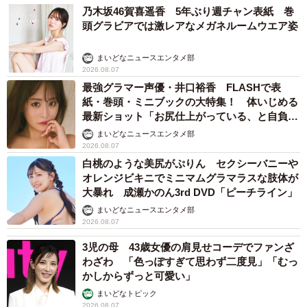
乃木坂46賀喜遥香 5年ぶり週チャン表紙 巻
頭グラビアでは激レアなメガネルームウエア姿
まいどなニュースエンタメ部
2026.08.07
最強グラマー声優・井口裕香 FLASHで表
紙・巻頭・ミニブックの大特集！ 体いじめる
最新ショット「お尻仕上がっている、と自負し
ています」「いくつになっても理想の身体でい
まいどなニュースエンタメ部
たい」
2026.08.07
白桃のような美尻がぷりん セクシーバニーや
オレンジビキニでミニマムグラマラスな肢体が
大暴れ 成瀬かのん3rd DVD「ピーチライン」
まいどなニュースエンタメ部
2026.08.07
3児の母 43歳女優の肩見せコーデでファンざ
わざわ 「色っぽすぎて思わず二度見」「むっ
かしからずっと可愛い」
まいどなトピック
2026.08.07