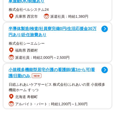
車通勤OK/制服あり
1995年10月18日生まれ。北海道出身。「世界でもっとも美
しい顔100人」に3年連続でノミネート。身長168cmと恵ま
株式会社ベルシステム24
れたスタイルとビジュアルを武器に、誌面・モデルの活動
兵庫県 西宮市
派遣社員：時給1,380円
やバラエティ番組にも多く出演。 自身の地元北海道富良野
半導体製造/検査/社員寮完備0円/生活応援金30万
市の「ふらの観光親善大使」に任命をされ地元富良野市の
円あり/赴任旅費あり
PRを積極的に行っており北海道のテレビ番組にも多数出演
株式会社シーエムシー
福島県 西郷村
派遣社員：時給2,000円～2,500円
小規模多機能型居宅介護の看護師/週3から可/看
護/日勤のみ
NEW
日総ふれあいケアサービス 株式会社/ふれあいの里 小規模多
機能ホーム すっつ
北海道 寿都町
アルバイト・パート：時給1,200円～1,300円