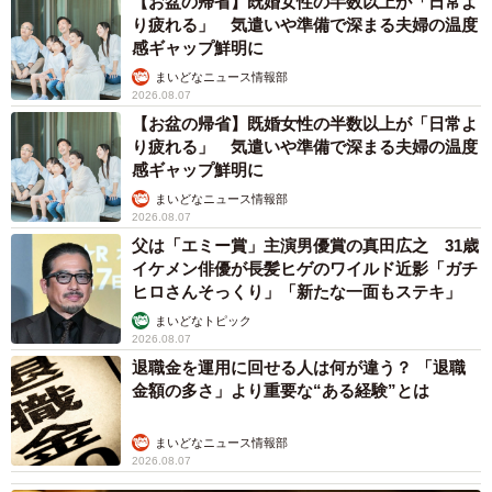
【お盆の帰省】既婚女性の半数以上が「日常よ
り疲れる」 気遣いや準備で深まる夫婦の温度
感ギャップ鮮明に
まいどなニュース情報部
2026.08.07
【お盆の帰省】既婚女性の半数以上が「日常よ
り疲れる」 気遣いや準備で深まる夫婦の温度
感ギャップ鮮明に
まいどなニュース情報部
2026.08.07
父は「エミー賞」主演男優賞の真田広之 31歳
イケメン俳優が長髪ヒゲのワイルド近影「ガチ
ヒロさんそっくり」「新たな一面もステキ」
まいどなトピック
2026.08.07
退職金を運用に回せる人は何が違う？ 「退職
金額の多さ」より重要な“ある経験”とは
まいどなニュース情報部
2026.08.07