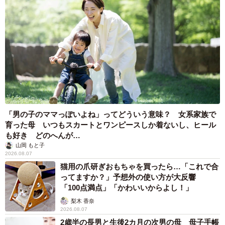
「男の子のママっぽいよね」ってどういう意味？ 女系家族で
育った母 いつもスカートとワンピースしか着ないし、ヒール
も好き どのへんが…
山岡 もと子
2026.08.07
猫用の爪研ぎおもちゃを買ったら…「これで合
ってますか？」予想外の使い方が大反響
「100点満点」「かわいいからよし！」
梨木 香奈
2026.08.07
2歳半の長男と生後2カ月の次男の母 母子手帳