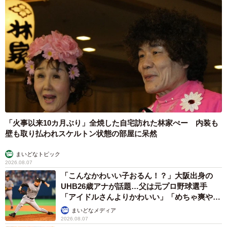
「火事以来10カ月ぶり」全焼した自宅訪れた林家ぺー 内装も
壁も取り払われスケルトン状態の部屋に呆然
まいどなトピック
2026.08.07
「こんなかわいい子おるん！？」大阪出身の
UHB26歳アナが話題…父は元プロ野球選手
「アイドルさんよりかわいい」「めちゃ爽や
か」
まいどなメディア
2026.08.07