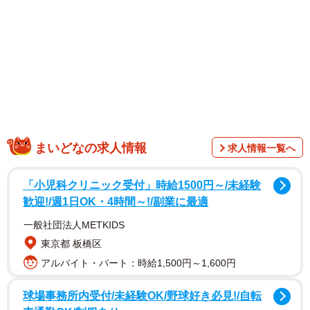
グで“新世代のくびれ女王”の名にふさわしいボディラインを
披露。大人の色香を感じさせる一枚一枚が印象的です。先
行公開されたカットでは、ミニTシャツのすそから下半分が
はみ出したまん丸バストのシルエットは必見です。
まいどなの求人情報
求人情報一覧へ
「小児科クリニック受付」時給1500円～/未経験
歓迎!/週1日OK・4時間～!/副業に最適
一般社団法人METKIDS
東京都 板橋区
アルバイト・パート：時給1,500円～1,600円
【林ゆめさんプロフィール】
球場事務所内受付/未経験OK/野球好き必見!/自転