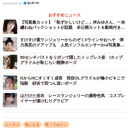
Sponsored by
おすすめニュース
【写真集カット】「恥ずかしいけど…」岸みゆさん、一糸
纏わぬバックショットが話題 未公開カット＆動画付き電
子版発売
すけすけ紫ランジェリーからのぞくVラインやおへそ 弾
力美尻のドアップも 人気インフルエンサー2nd写真集
は“えちえち”カットがてんこ盛り
90センチバストをリボンで隠したトップレス姿 Iカップ
グラドルが恥じらい開脚ポーズ
GからHにすくすく成長 現役OLグラドルが極小ビキニで
悩殺 砂浜で四つん這いポーズ
はだけた浴衣 レースランジェリーの濃密色気 コスプレ
イヤーが湯けむりグラビア
エンタメ
気になる
買ってみたい