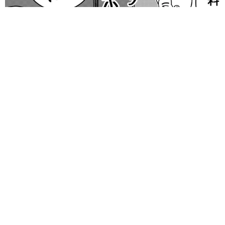
異性に話しかけたらセクハラ？ 黙っていたらフキハラ？ 「最
近、生きるの難しい」令和の職場で悩む上司【漫画】
海川 まこと
2026.08.09
「この人しかいない」26歳差の“年の差婚”をし
た夫婦 出会いは？反対する声はなかった？
今の思いを聞いた
古川 諭香
2026.08.09
「お前さえいなければ金賞取れてた！」高校時
代の演奏会がトラウマ……責められた学生は楽
器修理職人に 10年後再会した因縁の相手から
思わぬ申し出【漫画】
海川 まこと
2026.08.09