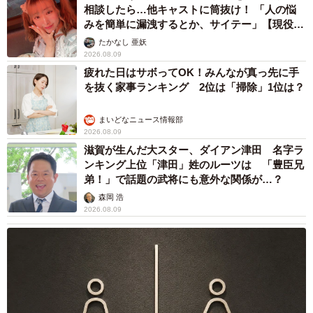
相談したら…他キャストに筒抜け！ 「人の悩
みを簡単に漏洩するとか、サイテー」【現役キ
ャストに取材】
たかなし 亜妖
2026.08.09
疲れた日はサボってOK！みんなが真っ先に手
を抜く家事ランキング 2位は「掃除」1位は？
まいどなニュース情報部
2026.08.09
滋賀が生んだ大スター、ダイアン津田 名字ラ
ンキング上位「津田」姓のルーツは 「豊臣兄
弟！」で話題の武将にも意外な関係が…？
森岡 浩
2026.08.09