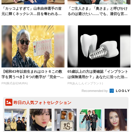
「カッコよすぎて」山本由伸選手の首
「ご主人さま」「奥さま」と呼びかけ
元に輝くネックレス…目を奪われるフ
るのは避けたい……でも、適切な言葉
ァン続出「サ...
が見つからず...
【昭和43年以前生まれはロト６この数
65歳以上の方は要確認「インプラント
字を買うべき】6つの数字が「完全一
は保険適用か？」あなたに沿った治療
致」する方...
法や費用を...
PR(株式会社MURA)
PR(あんしんインプラント)
Recommended by
昨日の人気フォトセレクション