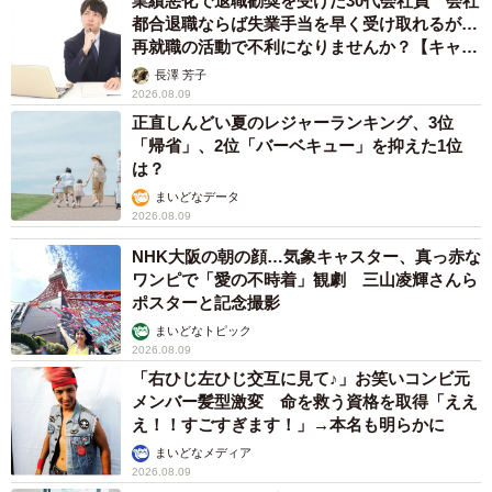
業績悪化で退職勧奨を受けた30代会社員 会社
都合退職ならば失業手当を早く受け取れるが…
再就職の活動で不利になりませんか？【キャリ
アカウンセラーが解説】
長澤 芳子
2026.08.09
正直しんどい夏のレジャーランキング、3位
「帰省」、2位「バーベキュー」を抑えた1位
は？
まいどなデータ
2026.08.09
NHK大阪の朝の顔…気象キャスター、真っ赤な
ワンピで「愛の不時着」観劇 三山凌輝さんら
ポスターと記念撮影
まいどなトピック
2026.08.09
「右ひじ左ひじ交互に見て♪」お笑いコンビ元
メンバー髪型激変 命を救う資格を取得「ええ
え！！すごすぎます！」→本名も明らかに
まいどなメディア
2026.08.09