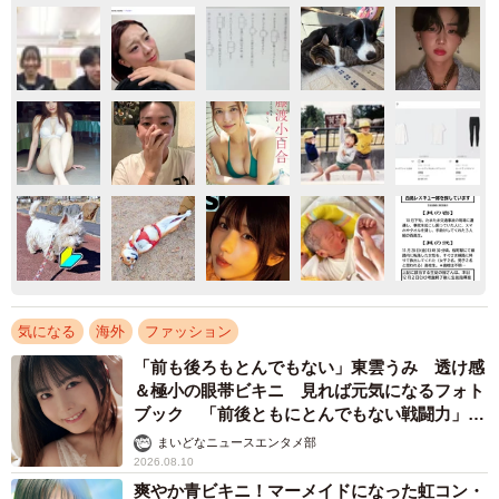
気になる
海外
ファッション
「前も後ろもとんでもない」東雲うみ 透け感
＆極小の眼帯ビキニ 見れば元気になるフォト
ブック 「前後ともにとんでもない戦闘力」
「桃ダイナマイトがすごい」
まいどなニュースエンタメ部
2026.08.10
爽やか青ビキニ！マーメイドになった虹コン・