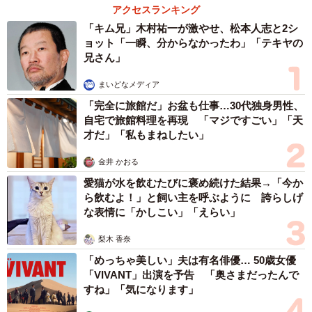
アクセスランキング
「キム兄」木村祐一が激やせ、松本人志と2シ
ョット「一瞬、分からなかったわ」「テキヤの
兄さん」
まいどなメディア
「完全に旅館だ」お盆も仕事…30代独身男性、
自宅で旅館料理を再現 「マジですごい」「天
才だ」「私もまねしたい」
金井 かおる
愛猫が水を飲むたびに褒め続けた結果→「今か
ら飲むよ！」と飼い主を呼ぶように 誇らしげ
な表情に「かしこい」「えらい」
梨木 香奈
「めっちゃ美しい」夫は有名俳優… 50歳女優
「VIVANT」出演を予告 「奥さまだったんで
すね」「気になります」