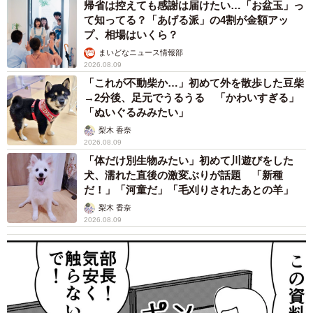
帰省は控えても感謝は届けたい…「お盆玉」っ
て知ってる？「あげる派」の4割が金額アッ
プ、相場はいくら？
まいどなニュース情報部
2026.08.09
「これが不動柴か…」初めて外を散歩した豆柴
→2分後、足元でうるうる 「かわいすぎる」
「ぬいぐるみみたい」
梨木 香奈
2026.08.09
「体だけ別生物みたい」初めて川遊びをした
犬、濡れた直後の激変ぶりが話題 「新種
だ！」「河童だ」「毛刈りされたあとの羊」
梨木 香奈
2026.08.09