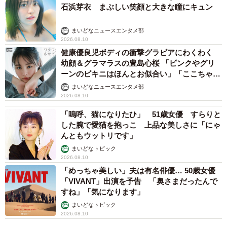
石浜芽衣 まぶしい笑顔と大きな瞳にキュン
まいどなニュースエンタメ部
2026.08.10
健康優良児ボディの衝撃グラビアにわくわく
幼顔＆グラマラスの豊島心桜 「ピンクやグリ
ーンのビキニはほんとお似合い」「ここちゃん
天使 また可愛くなった」
まいどなニュースエンタメ部
2026.08.10
「嗚呼、猫になりたひ」 51歳女優 すらりと
した腕で愛猫を抱っこ 上品な美しさに「にゃ
んともウットリです」
まいどなトピック
2026.08.10
「めっちゃ美しい」夫は有名俳優… 50歳女優
「VIVANT」出演を予告 「奥さまだったんで
すね」「気になります」
まいどなトピック
2026.08.10