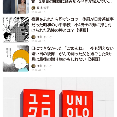
覚 2度目の離婚に踏み切るべきか悩んでいま
す【夫婦関係修復カウンセラーが解説】
長澤 芳子
2026.08.10
宿題を忘れたら即ゲンコツ 体罰が日常茶飯事
だった昭和の小中学校 小4男子の頬に押し付
けられた恐怖の棒とは？【漫画】
海川 まこと
2026.08.10
口にできなかった「ごめんね」 今も消えない
遠い日の後悔 がんで弱った父と過ごした3カ
月は最後の贈り物かもしれない【漫画】
海川 まこと
2026.08.10