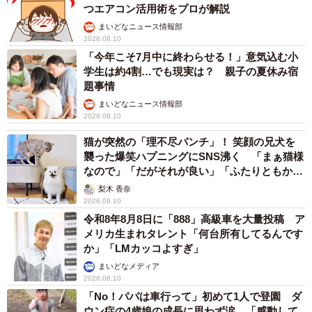
つエアコン活用術をプロが解説
まいどなニュース情報部
2026.08.10
「今年こそ7月中に終わらせる！」意気込む小
学生は約4割…でも現実は？ 親子の夏休み宿
題事情
まいどなニュース情報部
2026.08.10
猫が突然の「理不尽パンチ」！ 笑顔の兄犬を
襲った爆笑ハプニングにSNS沸く 「まぁ猫様
なので」「だがそれが良い」「ふたりともかわ
いいね」
梨木 香奈
2026.08.10
令和8年8月8日に「888」高級車を大量投稿 ア
メリカ生まれタレント「何台所有してるんです
か」「LMカッコよすぎ」
まいどなメディア
2026.08.10
「No！パパは車行って」初めて1人で登園 ダ
ウン症の4歳娘の成長に思わず涙…「感動して