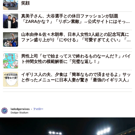
笑顔
真美子さん、大谷選手との休日ファッションが話題
「ZARAかな？」「リボン素敵」→公式サイトにはそっく
りの8590円商品が
山本由伸＆佐々木朗希、日本人女性3人組との記念写真に
ファン盛り上がり「にやける」「可愛すぎてえぐい」「夢
のコラボ」
男性上司「セで始まってスで終わるものなーんだ？」バイ
ト仲間女性の模範解答に「完璧な返し！」
イギリス人の夫、夕食は「簡単なもので済ませるよ」サッ
と作ったメニューに日本人妻が驚き「最強のイギリス人」