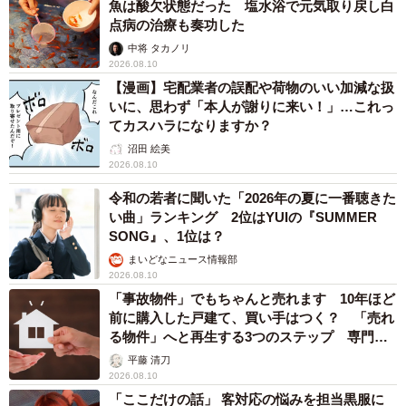
魚は酸欠状態だった 塩水浴で元気取り戻し白
点病の治療も奏功した
中将 タカノリ
2026.08.10
【漫画】宅配業者の誤配や荷物のいい加減な扱
いに、思わず「本人が謝りに来い！」…これっ
てカスハラになりますか？
沼田 絵美
2026.08.10
令和の若者に聞いた「2026年の夏に一番聴きた
い曲」ランキング 2位はYUIの『SUMMER
SONG』、1位は？
まいどなニュース情報部
2026.08.10
「事故物件」でもちゃんと売れます 10年ほど
前に購入した戸建て、買い手はつく？ 「売れ
る物件」へと再生する3つのステップ 専門家
が解説
平藤 清刀
2026.08.10
「ここだけの話」 客対応の悩みを担当黒服に