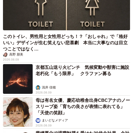
このトイレ、男性用と女性用どっち！？「おしゃれ」で「格好
いい」デザインが生む笑えない悲喜劇 本当に大事なのは目立
つことではなく…
高野 朋美
2026.08.09
京都五山送り火ピンチ 気候変動や獣害に施設
老朽化「もう限界」 クラファン募る
浅井 佳穂
2026.08.09
母は有名女優、慶応幼稚舎出身CBCアナのノー
スリーブ姿「育ちの良さが表情に表れてる」
「天使の笑顔」
まいどなメディア
2026.08.09