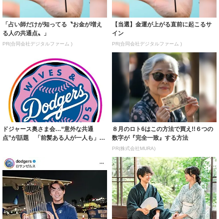
「占い師だけが知ってる〝お金が増え
【当選】金運が上がる直前に起こるサ
る人の共通点〟」
イン
PR(合同会社デジタルファーム )
PR(合同会社デジタルファーム )
ドジャース奥さま会…“意外な共通
８月のロト6はこの方法で買え!!６つの
点”が話題 「前髪ある人が一人も」
数字が『完全一致』する方法
「作るのダメな...
PR(株式会社MURA)