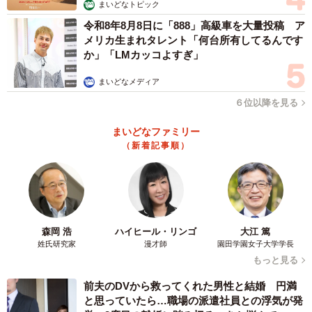
まいどなトピック
令和8年8月8日に「888」高級車を大量投稿 ア
メリカ生まれタレント「何台所有してるんです
か」「LMカッコよすぎ」
まいどなメディア
６位以降を見る
まいどなファミリー
（新着記事順）
森岡 浩
ハイヒール・リンゴ
大江 篤
姓氏研究家
漫才師
園田学園女子大学学長
もっと見る
前夫のDVから救ってくれた男性と結婚 円満
と思っていたら…職場の派遣社員との浮気が発