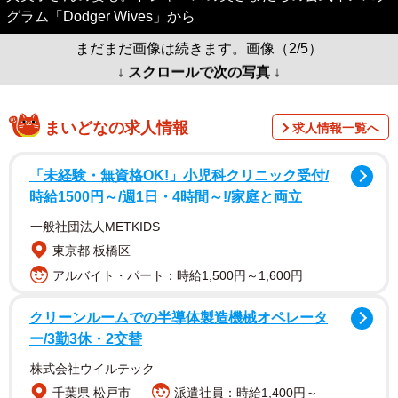
グラム「Dodger Wives」から
まだまだ画像は続きます。画像（2/5）
↓ スクロールで次の写真 ↓
まいどなの求人情報
求人情報一覧へ
「未経験・無資格OK!」小児科クリニック受付/
時給1500円～/週1日・4時間～!/家庭と両立
一般社団法人METKIDS
東京都 板橋区
アルバイト・パート：時給1,500円～1,600円
クリーンルームでの半導体製造機械オペレータ
ー/3勤3休・2交替
株式会社ウイルテック
千葉県 松戸市
派遣社員：時給1,400円～