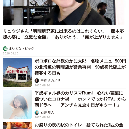
リュウジさん「料理研究家に出来るのはこれくらい」 熊本応
援の姿に「立派な金額」「ありがとう」「頭が上がりません」
まいどなトピック
2026.08.10
ボロボロな外観のかに太郎 名物メニュ−500円
の北海道の料理店が営業再開 90歳初代店主が
接客する日も
中将 タカノリ
2026.08.10
平成ギャル界のカリスマRumi 心ない言葉に
傷ついたコロナ禍 「ホンマでっか!?TV」から
朝ドラへ 「アンチを見返す日がキター！」
石井 隼人
2026.08.10
お祭りの夜の駅のトイレ 捨てられた1匹の金