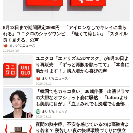
8月13日まで期間限定3990円 「アイロンなしでキレイに着ら
れる」ユニクロのシャツワンピ 「軽くて涼しい」「スタイル
良く見える」の声
まいどなニュース
2026.08.10
ユニクロ「エアリズム3Dマスク」が8月10日よ
り再販売 「ずっと再販を願ってて」「本当に
助かります！」購入者から喜びの声
まいどなニュース
2026.08.10
「韓国でもカッコ良い」36歳俳優 出演ドラマ
の大胆なオフショット姿に騒然 「tattooより
も美肌に目が」「血まみれでも洗濯でも全部か
っこいい」
まいどなトピック
2026.08.10
夜間の熱中症、不安を感じているのは高齢者よ
り若者？ 寝苦しい夜の快眠環境づくりに役立