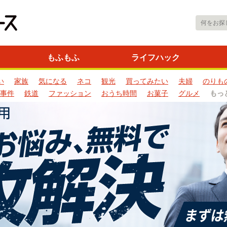
もふもふ
ライフハック
い
家族
気になる
ネコ
観光
買ってみたい
夫婦
のりも
事件
鉄道
ファッション
おうち時間
お菓子
グルメ
もっ