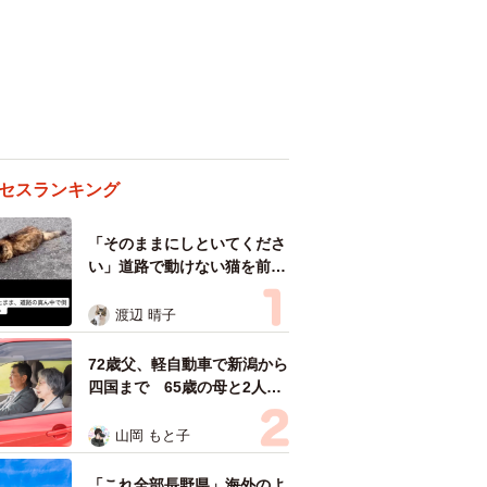
セスランキング
「そのままにしといてくださ
い」道路で動けない猫を前に
返された一言… 懸命に生き
ようとした4日間 「命の重
渡辺 晴子
さはみんな同じ」保護団体代
表の訴え
72歳父、軽自動車で新潟から
四国まで 65歳の母と2人で
3泊4日の旅 パーキングの休
憩まで分刻み… 「大学生で
山岡 もと子
も組まねえよ！」
「これ全部長野県」海外のよ