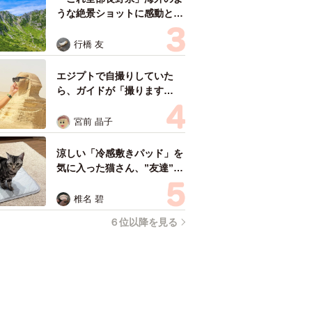
うな絶景ショットに感動と反
響「離れてからいいところだ
ったんだって気づいた」
行橋 友
エジプトで自撮りしていた
ら、ガイドが「撮ります
よ！」→ノリノリでポーズを
取っていたら……スマホを返
宮前 晶子
してもらえない 「日本人は
カモ代表かも」「私は6時間
涼しい「冷感敷きパッド」を
で3万円払った」
気に入った猫さん、”友達”を
ヨイショヨイショとご招待、
毛づくろいでおもてなし
椎名 碧
６位以降を見る