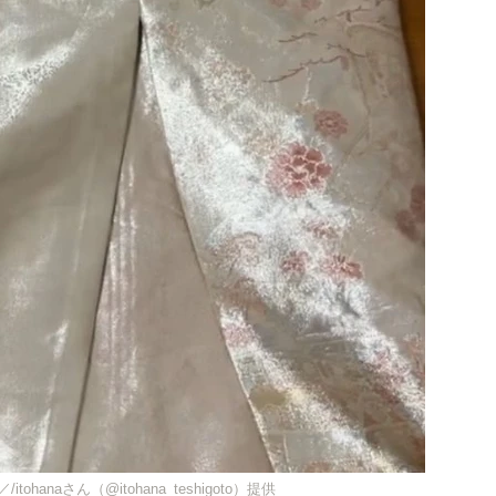
ohanaさん（@itohana_teshigoto）提供