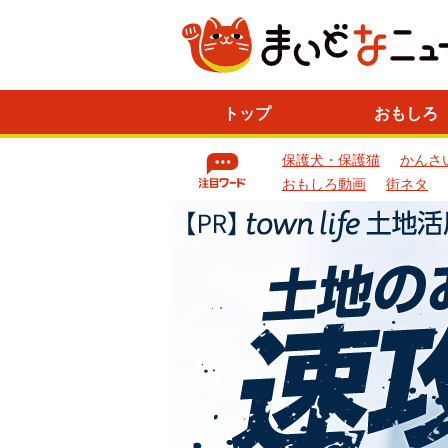
ニ
トップ
おもしろ
ュ
ー
保護犬・保護猫
かんさ
ス
一
おもしろ動画
街ネタ
覧