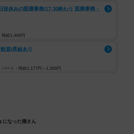
を広げている。
祝休みの医療事務/17:30終わり 医療事務・
齢者が連れていた犬がキャリーに放尿。穴から中まで尿
んが背中までびしょ濡れになったという。投稿主に詳し
時給1,400円
歓迎/昇給あり
起きたこと
椅子まで満席で、猫待合室に犬がいる状況だったという。
パート：時給1,177円～1,200円
犬が床に置いていたキャリーへ放尿しました。『犬にお
したが、飼い主さん・スタッフ・周囲の方は固まったま
巾を1枚渡されたのみで、その間に飼い主さんは謝罪も
はあったが、キャリーや猫の消毒などのフォローはな
ょになった猫さん
いい」との声もあったが、地方では選択肢が少ない現実