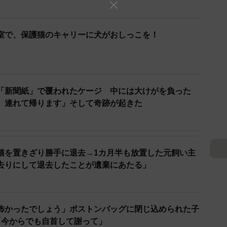
い病院でもあります。待合室の導線や注意喚起は課題で
室で、保護猫のキャリーに犬がおしっこを！
」
「新聞紙」で覆われたケージ 中には大けがを負った
。連れて帰ります」そして奇跡が起きた
猫を置きざり勝手に退去→1カ月半も放置した元飼い主
去りにして退去したことが遺棄にあたる」
怖かったでしょう」ボストンバッグに閉じ込められた子
「今からでも自首して謝って」