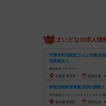
まいどなの求人情
半導体部品製造ライン作業/未経
用実績あり
株式会社フジワーク
大阪府 島本町
派遣社員：時
事務局経験者募集!英語×国際イベ
病院で前代未聞の”事件”発生（ハッピー
株式会社ウィル・インターナショナル 東
岩手県で犬猫の保護活動を続ける「ハッピー
東京都 新宿区
派遣社員：時