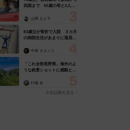
四国まで 65歳の母と2人で
3泊4日の旅 パーキングの休
憩まで分刻み… 「大学生で
山岡 もと子
も組まねえよ！」
83歳父が骨折で入院 ３カ月
の病院生活があまりに退屈で
「画用紙と色鉛筆持ってこ
い！」→スケッチブックを見
中将 タカノリ
た家族が仰天「これ、売れま
すよ…」
「これ全部長野県」海外のよ
うな絶景ショットに感動と反
響「離れてからいいところだ
ったんだって気づいた」
行橋 友
６位以降を見る