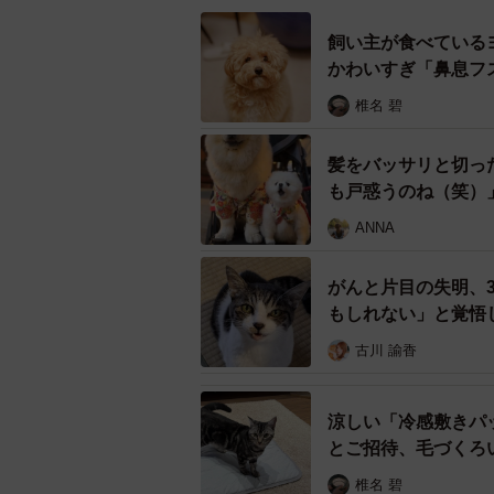
飼い主が食べている
かわいすぎ「鼻息フ
椎名 碧
病院の待合室で保護猫が入っていたキャリー
供、In
髪をバッサリと切っ
も戸惑うのね（笑）
ANNA
がんと片目の失明、
もしれない」と覚悟
古川 諭香
涼しい「冷感敷きパ
とご招待、毛づくろ
椎名 碧