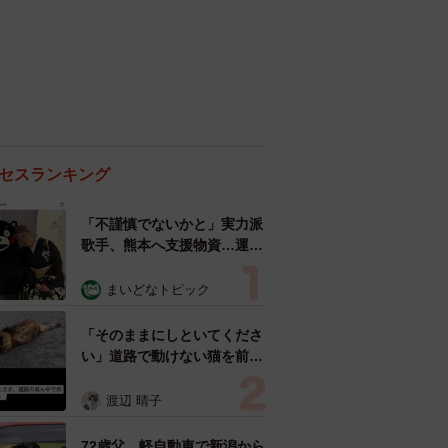
セスランキング
「不謹慎でないかと」実力派
歌手、熊本へ支援物資…運搬
トラックの車体デザインにた
めらい 「痛いほど伝わる」
まいどなトピック
「行動され立派」
「そのままにしといてくださ
い」道路で動けない猫を前に
返された一言… 懸命に生き
ようとした4日間 「命の重
渡辺 晴子
さはみんな同じ」保護団体代
表の訴え
72歳父、軽自動車で新潟から