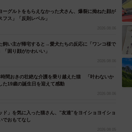
ヨーグルトをもらえなかった犬さん、爆裂に拗ねた顔が
スフス」「反則レベル」
2/5
2026.08.06
に犬がおしっこをかけたという（ハッピー アニマルクラブさん提
stagramよりキャプチャ撮影）
た飼い主が帰宅すると→愛犬たちの反応に「ワンコ様で
」「困り顔がかわいい」
2026.08.06
3時間おきの壮絶な介護を乗り越えた猫 「叶わないか
した19歳の誕生日を迎えて感動
2026.08.06
ッド」を気に入った猫さん、”友達”をヨイショヨイショ
いでおもてなし
2026.08.05