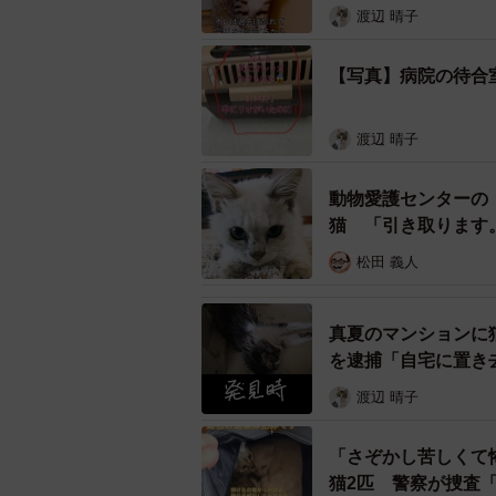
渡辺 晴子
「ここは患畜を大切にしてくれる良
【写真】病院の待合
すが、現実的に通い続ける予定です
渡辺 晴子
動物愛護センターの
猫 「引き取ります
松田 義人
真夏のマンションに
を逮捕「自宅に置き
渡辺 晴子
「さぞかし苦しくて
猫2匹 警察が捜査