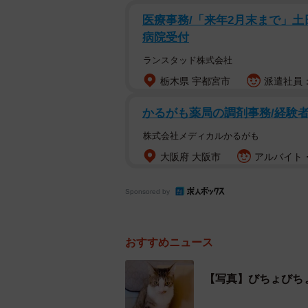
Instagramに投稿した体験談が波紋
医療事務/「来年2月末まで」土日
病院受付
病院の猫専用待合室で、見知らぬ高
が入り、キャリー内の保護猫リオく
ランスタッド株式会社
く聞いた。
栃木県 宇都宮市
派遣社員：
かるがも薬局の調剤事務/経験者
11時ごろ、混雑した待合室で
株式会社メディカルかるがも
当日は午前11時ごろ。座席は予備
大阪府 大阪市
アルバイト・
「飼い主さんが立ち止まった瞬間、
Sponsored by
しっこかけられた！』と声を上げま
ま。こちらからお願いして乾いた布
なく立ち去りました」
おすすめニュース
院長から「申し訳なかった」と一言
【写真】びちょびち
し。投稿後には「病院を変えた方が
もある。