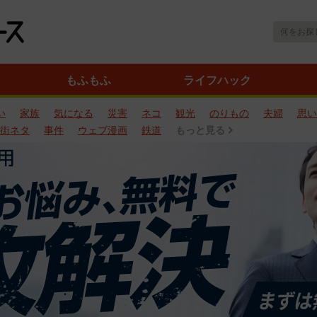
もふもふ
ライフハック
い
家族
気になる
災害
ネコ
観光
のりもの
夫婦
思い
街ネタ
事件
ウェブ漫画
鉄道
もっと見る