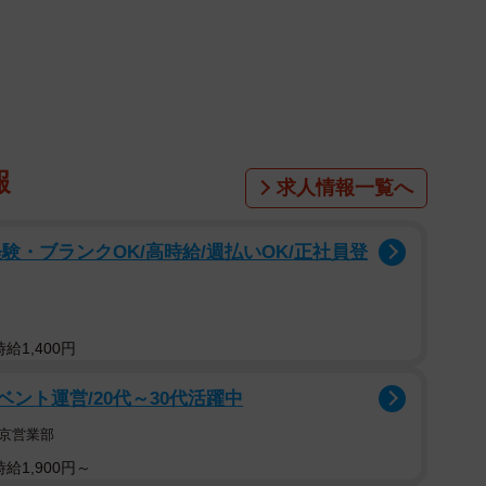
報
求人情報一覧へ
験・ブランクOK/高時給/週払いOK/正社員登
給1,400円
1/5
ント運営/20代～30代活躍中
 アニマルクラブさん提供、Instagramよりキャプチャ撮影）
京営業部
 アニマルクラブ」（@happy.animal.club）が
給1,900円～