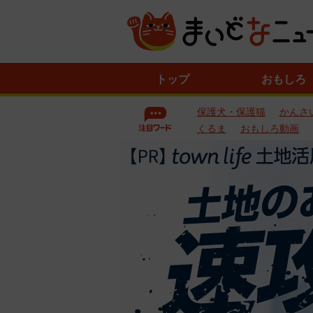
ニ
トップ
おもしろ
ュ
ー
保護犬・保護猫
かんさ
ス
一
くるま
おもしろ動画
覧