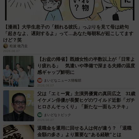
【漫画】大学生息子の「頼れる彼氏」っぷりを見て母は絶句
「起きなよ、遅刻するよ」って…あなた毎朝私が起こしてます
けど？笑
3/7
松波 穂乃圭
2026.08.07
昔のアイテムを使い続けていることでトレンド感が出ない…と分析／投
【お盆の帰省】既婚女性の半数以上が「日常よ
稿主さん（mine.miki）提供
り疲れる」 気遣いや準備で深まる夫婦の温度
感ギャップ鮮明に
そこで、ともみママさんのために立案された変身プランの
まいどなニュース情報部
テーマは、「令和のシゴデキママ」。
2026.08.07
父は「エミー賞」主演男優賞の真田広之 31歳
イケメン俳優が長髪ヒゲのワイルド近影「ガチ
「平成から令和へアップデートするため、ファッション・
ヒロさんそっくり」「新たな一面もステキ」
ヘア・メイクの全てにおいて『軽やかさ』『明るさ』『透
まいどなトピック
明感』『抜け感』を意識しました」
2026.08.07
退職金を運用に回せる人は何が違う？ 「退職
金額の多さ」より重要な“ある経験”とは