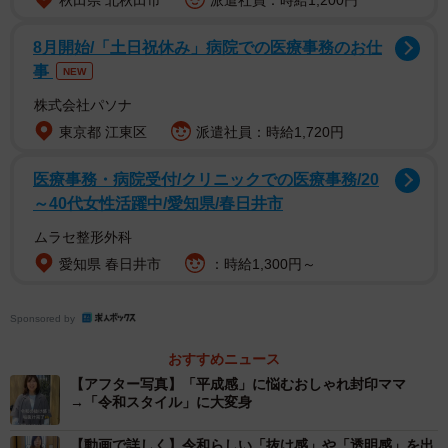
秋田県 北秋田市
派遣社員：時給1,200円
8月開始/「土日祝休み」病院での医療事務のお仕
事
NEW
株式会社パソナ
東京都 江東区
派遣社員：時給1,720円
1/7
＜ビフォー＞イメチェン前のともみママさん／投稿主さん（mine.miki）
医療事務・病院受付/クリニックでの医療事務/20
提供
～40代女性活躍中/愛知県/春日井市
ムラセ整形外科
愛知県 春日井市
：時給1,300円～
Sponsored by
おすすめニュース
【アフター写真】「平成感」に悩むおしゃれ封印ママ
→「令和スタイル」に大変身
【動画で詳しく】令和らしい「抜け感」や「透明感」を出