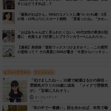
すにはどうすれば…？
「服装がおばさん」SNSのコメントに傷ついた41歳・3児
今回、パーソナルスタイリングサロン「COLOR CUBE」に
の母→10年ぶりにスカート挑戦 「若返ったね」「かわい
いね」息子たちも笑顔に
イメチェンを依頼したのは、「この5～6年間で妊娠と出産
が続き、おしゃれをする余裕がなかった」と悩んでいた、
「おばあちゃんぽく見られたくない」60代女性の変身が話
題に 色落ちまで計算したブラウンカラー×ふんわりカッ
ともみママさん。
トで“10歳若返り”！？
【漫画】美容師「普段ワックスつけますか？」→この質問
「ともみママさんは第一子が産まれてからおしゃれを封印
の意味って？ その真意にSNSが驚き「今度からハッキリ言
うわ」
していたものの、最近になって子どもたちのためにも“キレ
イなママでいよう”と決心したそう。でも、育児をしている
間にトレンドが変わり、『どのようにおしゃれしたらいい
ビフォーアフター
ファッション
かわからない』と悩んでいました。
「化けましたね～」10歳で綾瀬はるかの娘役→
雰囲気ガラリの18歳に成長 「メイクで雰囲気
が」「宝塚に入れそう」
そんな彼女の希望スタイルは、『参観日に学校へ行った時
まいどなメディア
に、”あのお母さんキレイだな”って思ってもらえたらいい
2026.08.07
な。頑張っておしゃれしても“平成っぽさ”を抜け出せないの
「世の中で一番嫌い」顔を合わせば、本気で噛