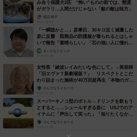
で、“令和スタイル”になりたい』というものでした」
み合う保護犬2匹 “怖い”ものの前では、態度
がガラリ…人間だけじゃない「敵の敵は味方」
渡辺 晴子
2026.08.04
「一瞬誰かと…」彦摩呂、30キロ近く減量した
姿に反響 既製品の防護服が着られるとはしゃ
いで報告「素晴らしい」「芯の強い人に憧れま
す」
まいどなトピック
2026.07.29
女性客「綾波レイみたいな色にして」→美容師
「旧エヴァ？新劇場版？」 リスペクトとこだ
わり詰まった施術が40万回超再生「本物のガチ
勢」
そんでなライターズ
2026.07.28
スーパーキノコ型のボトル→ドリンクを飲もう
とすると……シュールすぎる姿に USJでのア
イテムに「声出して笑った」「知りたくなかっ
た真実」
そんでなライターズ
2026.07.28