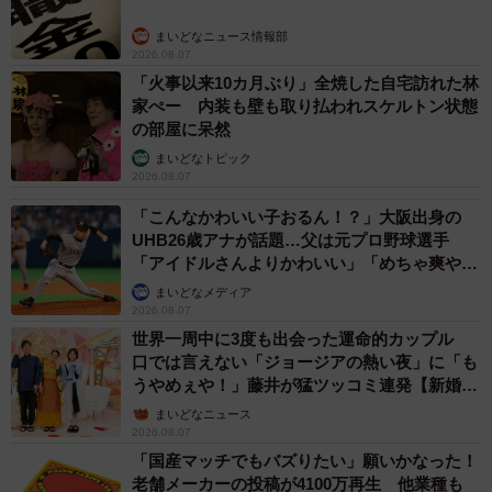
まいどなニュース情報部
2026.08.07
「火事以来10カ月ぶり」全焼した自宅訪れた林
家ぺー 内装も壁も取り払われスケルトン状態
の部屋に呆然
まいどなトピック
2026.08.07
「こんなかわいい子おるん！？」大阪出身の
UHB26歳アナが話題…父は元プロ野球選手
「アイドルさんよりかわいい」「めちゃ爽や
か」
まいどなメディア
2026.08.07
世界一周中に3度も出会った運命的カップル
口では言えない「ジョージアの熱い夜」に「も
うやめぇや！」藤井が猛ツッコミ連発【新婚さ
ん】
まいどなニュース
2026.08.07
「国産マッチでもバズりたい」願いかなった！
老舗メーカーの投稿が4100万再生 他業種も