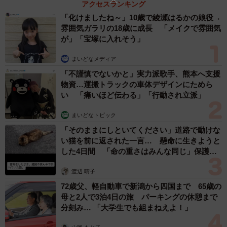
アクセスランキング
「化けましたね～」10歳で綾瀬はるかの娘役→
雰囲気ガラリの18歳に成長 「メイクで雰囲気
が」「宝塚に入れそう」
まいどなメディア
「不謹慎でないかと」実力派歌手、熊本へ支援
物資…運搬トラックの車体デザインにためら
い 「痛いほど伝わる」「行動され立派」
まいどなトピック
「そのままにしといてください」道路で動けな
い猫を前に返された一言… 懸命に生きようと
2/7
した4日間 「命の重さはみんな同じ」保護団
体代表の訴え
＜アフター＞シゴデキママへ変身したともみママさん（ファッション担
渡辺 晴子
当：COLOR CUBE、ヘア担当：chocolate hairsalonの宮岡さん、メイク
72歳父、軽自動車で新潟から四国まで 65歳の
担当：本田純子さん）／投稿主さん（mine.miki）提供
母と2人で3泊4日の旅 パーキングの休憩まで
分刻み… 「大学生でも組まねえよ！」
そんなともみママさんの悩みを聞いて、なぜ“平成っぽさ”が
出てしまうのか、まずは分析することに。