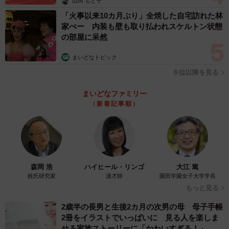
山岡 もと子
「火事以来10カ月ぶり」全焼した自宅訪れた林
「ともみママさんの普段のファッションは、汚れが目立た
家ぺー 内装も壁も取り払われスケルトン状態
の部屋に呆然
ない黒っぽい服装で、パンツスタイルやワンピース＋レギ
ンスといった動きやすいスタイルが多いとのこと。また、
まいどなトピック
化粧品を7年前から変えていないと仰っていました。
６位以降を見る
まいどなファミリー
ワンピース+レギンスの組み合わせは、まさに平成の時代に
（新着記事順）
流行ったスタイル。さらに、7年前のコスメと現在トレンド
になっているアイテムとでは、質感などが違ってきます。
昔のものを今も使い続けていることが、“平成感”が出てしま
う大きな原因だと感じました」
森岡 浩
ハイヒール・リンゴ
大江 篤
姓氏研究家
漫才師
園田学園女子大学学長
もっと見る
2歳半の長男と生後2カ月の次男の母 母子手帳
2冊をイラストでいっぱいに 見る人を楽しま
せる家族ストーリーに「かわいすぎる！」