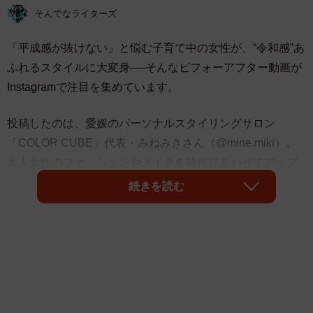
そんでなライターズ
「平成感が抜けない」と悩む子育て中の女性が、“令和感”あ
ふれるスタイルに大変身──そんなビフォーアフター動画が
Instagramで注目を集めています。
投稿したのは、愛媛のパーソナルスタイリングサロン
「COLOR CUBE」代表・みねみきさん（@mine.miki）。
大人女性のファッションやメイクを時代にあわせてアップ
デートするアカウント「イメチェンさせる女たち【愛
続きを読む
媛】」を運営しています。“脱・平成感”を意識したスタイリ
ングのコツについて聞きました。