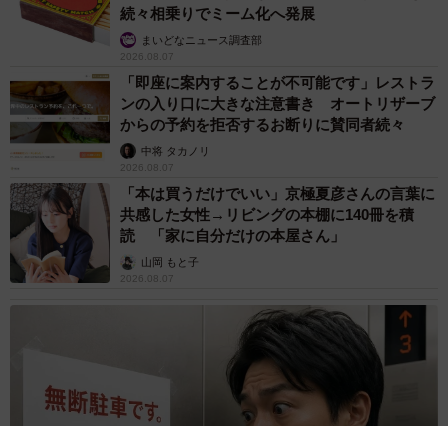
続々相乗りでミーム化へ発展
まいどなニュース調査部
2026.08.07
「即座に案内することが不可能です」レストラ
ンの入り口に大きな注意書き オートリザーブ
からの予約を拒否するお断りに賛同者続々
中将 タカノリ
2026.08.07
「本は買うだけでいい」京極夏彦さんの言葉に
共感した女性→リビングの本棚に140冊を積
4/7
読 「家に自分だけの本屋さん」
山岡 もと子
令和のトレンドに合わせて大変身したともみママさん／投稿主さん
2026.08.07
（mine.miki）提供
まずは、ファッションについて。「令和感を出すには抜け
感が必要」と投稿主さんは話しますが、トレンドアイテム
を普段のファッションに取り入れるコツを具体的に伺いま
した。