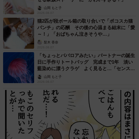
山岡 もと子
2026.08.07
猫2匹が段ボール箱の取り合いで「ポコスカ猫
パンチ」の応酬 その後の心温まる結末に「愛
～！」「おばちゃん泣きそうや…」
梨木 香奈
2026.08.07
「ちょっとババロアみたい」パートナーの誕生
日に手作りトートバッグ 完成まで1年 淡い
藍染めに漂うクラゲ よく見ると…「センスす
ごい」
山岡 もと子
2026.08.07