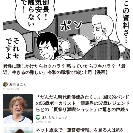
異性に話しかけたらセクハラ？ 黙っていたらフキハラ？ 「最
近、生きるの難しい」令和の職場で悩む上司【漫画】
海川 まこと
2026.08.09
「だんだん時代劇俳優みたく…」国民的バンド
の55歳ボーカリスト 競馬界の57歳レジェンド
らとの「夏祭り満喫ショット」に驚きの声続々
まいどなトピック
2026.08.08
ネット通販で「運営者情報」を見る人は約8