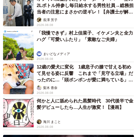
2Lボトル持参し毎日給水する男性社員→総務担
当者の注意にまさかの逆ギレ！【弁護士が解
説】
長澤 芳子
2026.08.08
「我慢できず」村上佳菜子、イケメン夫と全力
ハグ「可愛いふたり」「素敵なご夫婦」
まいどなメディア
2026.08.08
12歳の愛犬に変化 1歳息子の膝で甘える初め
て見せる姿に反響 これまで「見守る立場」だ
ったのに…「頭ポンポンが愛に満ちている」
「尊…」
梨木 香奈
2026.08.08
何かと人に舐められた黒髪時代 30代後半で金
髪デビューしたら…人生が激変！【漫画】
海川 まこと
2026.08.08