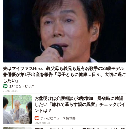
夫はマイファスHiro、義父母も義兄も超有名歌手の28歳モデル
兼俳優が第1子出産を報告「母子ともに健康…日々、大切に過ご
したい」
まいどなトピック
2026.08.08
お盆明けは介護相談が3割増加 帰省時に確認
したい「離れて暮らす親の異変」チェックポイ
ントは？
まいどなニュース情報部
2026.08.08