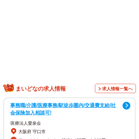
まいどなの求人情報
求人情報一覧へ
1/1
事務職/介護/医療事務/駅徒歩圏内/交通費支給/社
あまり知らない同僚への結婚祝いは複雑な気分？ ※画像はイメージで
会保険加入相談可!
す（Peak River/stock.adobe.com）
医療法人愛泉会
大阪府 守口市