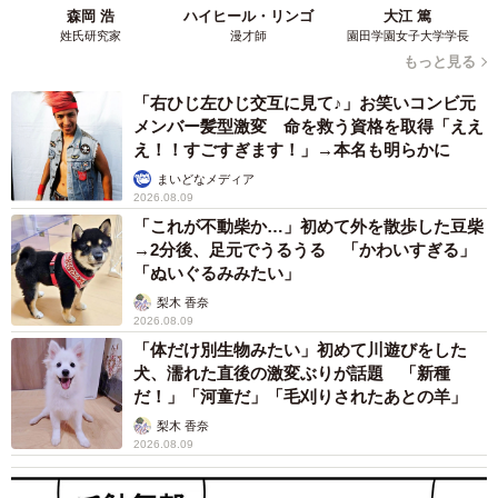
森岡 浩
ハイヒール・リンゴ
大江 篤
姓氏研究家
漫才師
園田学園女子大学学長
もっと見る
「右ひじ左ひじ交互に見て♪」お笑いコンビ元
メンバー髪型激変 命を救う資格を取得「ええ
え！！すごすぎます！」→本名も明らかに
まいどなメディア
2026.08.09
「これが不動柴か…」初めて外を散歩した豆柴
→2分後、足元でうるうる 「かわいすぎる」
「ぬいぐるみみたい」
梨木 香奈
2026.08.09
「体だけ別生物みたい」初めて川遊びをした
犬、濡れた直後の激変ぶりが話題 「新種
だ！」「河童だ」「毛刈りされたあとの羊」
梨木 香奈
2026.08.09