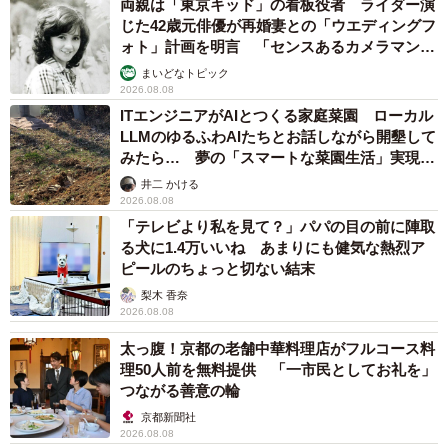
両親は「東京キッド」の看板役者 ライダー演
じた42歳元俳優が再婚妻との「ウエディングフ
ォト」計画を明言 「センスあるカメラマン求
む」
まいどなトピック
2026.08.08
ITエンジニアがAIとつくる家庭菜園 ローカル
LLMのゆるふわAIたちとお話しながら開墾して
みたら… 夢の「スマートな菜園生活」実現な
るか
井二 かける
2026.08.08
「テレビより私を見て？」パパの目の前に陣取
る犬に1.4万いいね あまりにも健気な熱烈ア
ピールのちょっと切ない結末
梨木 香奈
2026.08.08
太っ腹！京都の老舗中華料理店がフルコース料
理50人前を無料提供 「一市民としてお礼を」
つながる善意の輪
京都新聞社
2026.08.08