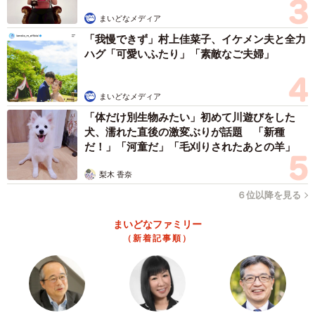
◆ノーム（荒木 信雄）
まいどなメディア
フリースクールや企業、国立大学でカウンセリングや研修
「我慢できず」村上佳菜子、イケメン夫と全力
を行い、メンタルケアとキャリア形成を支援。人間関係の
ハグ「可愛いふたり」「素敵なご夫婦」
悩みに特化した相談サービス「isee」を運営。著書『エン
プティーママと子どもを幸せにする小さな魔法』
まいどなメディア
「体だけ別生物みたい」初めて川遊びをした
犬、濡れた直後の激変ぶりが話題 「新種
だ！」「河童だ」「毛刈りされたあとの羊」
梨木 香奈
６位以降を見る
まいどなファミリー
（新着記事順）