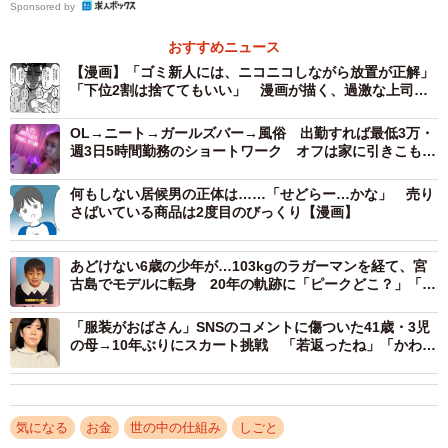
Sponsored by
断れないお祝い金文化でも、“受け止め方”で心の
負担を減らせる
おすすめニュース
【漫画】「ゴミ新人には、ニコニコしながら放置が正解」
ー職場のお祝い金文化にはどんな課題があるとお考えです
「下位2割は捨ててもいい」 漫画が描く、過激な上司
か。
の“指導論”にネット騒然
OL→ニート→ガールズバー→風俗 出勤すれば最低3万・
週3日5時間勤務のショートワーク オフは家に引きこもり
ダイバーシティが進む昨今は、多様な価値観に配慮する時
チマチマ貯金 「生涯ゆるっと現役でイケたら」【本人に
代になっています。結婚を選ばない方や、公表したくない
取材】
何もしない居候男の正体は……「せどらー…かな」 売り
さばいている商品は2度目のびっくり【漫画】
事情を抱える方も少なくありません。お祝いしたい気持ち
はあっても、クラシックな価値観を押し付けることで、本
あどけない6歳の少年が…103kgのラガーマンを経て、宮
人の中に不平等感や劣等感が蓄積し、人間関係の歪みにつ
古島でモデルに転身 20年の軌跡に「ピークどこ？」「ず
ながることも大いに考えられます。
っとイケメン」の声
「服装がおばさん」SNSのコメントに傷ついた41歳・3児
の母→10年ぶりにスカート挑戦 「若返ったね」「かわい
ーあまり親しくない人へのお祝い金で“モヤモヤ”が生じる心
いね」息子たちも笑顔に
理的背景は、どこにあるのでしょうか。
気になる
お金
世の中の仕組み
しごと
「年に数回の1000円イベント」であってもモヤモヤが生じ