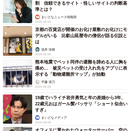
割 信頼できるサイト・怪しいサイトの判断基
準とは？
まいどなニュース情報部
2026.08.08
京都の百貨店が開催のお化け屋敷のお化けにモ
デルがいる 比叡山延暦寺の僧侶が語る伝説と
は
浅井 佳穂
2026.08.08
熊本地震でペット同伴の避難を諦める人に胸を
痛め… 被災ペットの受け入れ先をアプリに表
示する「動物避難所マップ」が始動
平藤 清刀
2026.08.08
19歳でハライチ岩井勇気と年の差婚から3年、
22歳元おはガール髪バッサリ「ショート似合い
すぎ」
まいどなメディア
2026.08.08
オフィスに置かれたウォーターサーバー 空の