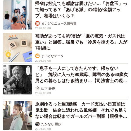
るのは、過去の「搾取された体験」とリンクしていること
帰省は控えても感謝は届けたい…「お盆玉」っ
て知ってる？「あげる派」の4割が金額アッ
があります。人は選択肢を奪われた状況に強いストレスを
プ、相場はいくら？
感じやすいためです。
まいどなニュース情報部
2026.08.09
お金に限らず、自由や時間を強制的に奪われた経験がある
補助があっても約9割が「夏の電気・ガス代は
重い」と回答…猛暑でも「冷房を控える」人が
と、同じような強要の場面で感情が刺激されやすくなりま
7割超に
す。その結果、1000円程度の出来事であっても、不釣り合
まいどなデータ
いなほど心がざわついてしまうのです。
2026.08.08
「息子を一人にしてきたんです、帰らない
ー「払わない」と言えない場合でも、モヤモヤを減らすた
と」 施設に入った90歳母、障害のある60歳次
男との暮らしは行き詰まり…【司法書士の現場
めの工夫はありますか。
から】
山下 静香
2026.08.08
「払わない」と言えないのは自然なことです。そこで1つの
原則ゆるっと週3勤務 カード支払い日直前は
考え方として「陰徳を積んでいる」と捉えてみてはいかが
鬼出勤 借金に追われる風俗嬢 それでも足り
でしょうか。いずれ違う形で自分に返ってくると思えれ
ない場合は朝までガールズバー副業【現役キャ
ば、気持ちが和らぎます。
ストに取材】
たかなし 亜妖
2026.08.08