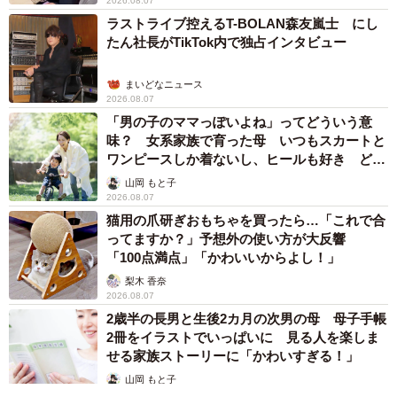
2026.08.07
ラストライブ控えるT-BOLAN森友嵐士 にし
たん社長がTikTok内で独占インタビュー
まいどなニュース
2026.08.07
「男の子のママっぽいよね」ってどういう意
味？ 女系家族で育った母 いつもスカートと
ワンピースしか着ないし、ヒールも好き どの
へんが…
山岡 もと子
2026.08.07
猫用の爪研ぎおもちゃを買ったら…「これで合
ってますか？」予想外の使い方が大反響
「100点満点」「かわいいからよし！」
梨木 香奈
2026.08.07
2歳半の長男と生後2カ月の次男の母 母子手帳
2冊をイラストでいっぱいに 見る人を楽しま
せる家族ストーリーに「かわいすぎる！」
山岡 もと子
2026.08.07