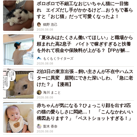
ボロボロで不細工なおじいちゃん猫に一目惚
れ エイズだし手がかかるけど…おうちで暮ら
すと「おじ猫」だって可愛くなったよ！
鶴野 浩己
2026.08.08
「夏休みはたくさん働いてほしい」と職場から
頼まれた高2息子 バイトで稼ぎすぎると扶養
を外れて税金や保険料が上がる？【FPが解
説】
もくもくライターズ
2026.08.08
2泊3日の東京出張→飼い主さんが不在中ハムス
ターに異変 眉間にできた深いしわ、「急に老
けた？」【漫画】
海川 まこと
2026.08.08
赤ちゃんが気になる？ひょっこり顔を出す2匹
の猫の愛らしさに悶絶…！ 「こんなかわいい
構図あります？」「ベストショットすぎる！」
梨木 香奈
2026.08.08