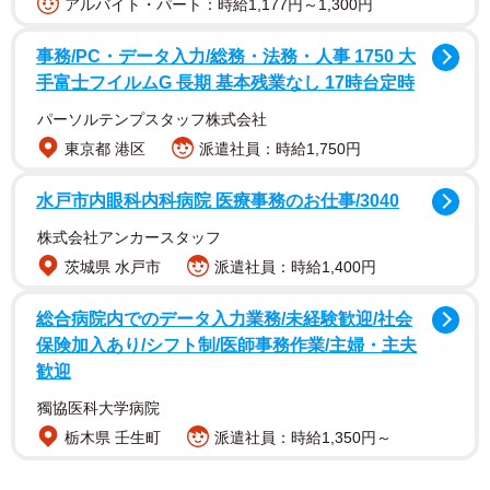
アルバイト・パート：時給1,177円～1,300円
事務/PC・データ入力/総務・法務・人事 1750 大
手富士フイルムG 長期 基本残業なし 17時台定時
パーソルテンプスタッフ株式会社
東京都 港区
派遣社員：時給1,750円
水戸市内眼科内科病院 医療事務のお仕事/3040
株式会社アンカースタッフ
職場での結婚祝いや出産祝いの“徴収”は、「喜んでもらえた
茨城県 水戸市
派遣社員：時給1,400円
らいい」と思う一方、断りにくい空気になってしまうもの
総合病院内でのデータ入力業務/未経験歓迎/社会
です。しかも自身とあまり関係のない人への支払いだと、
保険加入あり/シフト制/医師事務作業/主婦・主夫
正直モヤモヤが残ってしまうでしょう。このモヤモヤとし
歓迎
た気持ちをうまくなくすことはできないでしょうか。心理
獨協医科大学病院
カウンセラーのノーム（荒木信雄）さんに話を聞きまし
栃木県 壬生町
派遣社員：時給1,350円～
た。