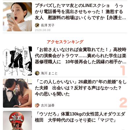
プチバズしたママ友とのLINEスクショ うっ
他にも、「嫌なことが起きた＝自分へのセルフケアタイ
かり電話番号を流出させちゃった！ 激怒する
ム」と捉えることもおすすめです。自分の中で「嫌なこと
友人 慰謝料の相場はいくらですか【弁護士が
をレベル1〜3」に分け、それに応じた「気晴らしアイテム
解説】
長澤 芳子
（小＝コーヒー、中＝買い物、大＝旅行やエステなど）」
2026.08.08
を準備しておきます。そうすることで、ストレスの大小に
アクセスランキング
合わせて柔軟にモヤモヤを処理できるようになりますよ。
「お前さえいなければ金賞取れてた！」高校時
代の演奏会がトラウマ……責められた学生は楽
器修理職人に 10年後再会した因縁の相手から
また、視点を高く持ち「なんてことない出来事だ」とリフ
思わぬ申し出【漫画】
レーミングすることも有効です。宇宙や自然の映像を眺
海川 まこと
め、心を広げることでストレスを相対化するのも意外に効
「この人しかいない」26歳差の“年の差婚”をし
果的なんです。
た夫婦 出会いは？反対する声はなかった？
今の思いを聞いた
お祝い金文化そのものを変えるのは難しいですが、自分な
古川 諭香
りの受け止め方とセルフケアの方法を持っておくことで、
「ウソだろ」体重130kgの女性芸人オダウエダ
心の負担を最小限に抑えられるでしょう。
植田 大学時代のほっそり姿に「マジで」