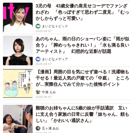
3児の母 43歳女優の肩見せコーデでファンざ
わざわ 「色っぽすぎて思わず二度見」「むっ
かしからずっと可愛い」
まいどなトピック
2026.08.07
あのちゃん、雨の日のショーパン姿に「雨が似
合う」「脚めっちゃきれい！」「水も滴る良い
アーティスト」 幻想的な近影が話題
まいどなメディア
2026.08.07
【漫画】周囲の目を気にせず遊べる！洗濯物も
干せる！最近人気の戸建ての「中庭」 ところ
が…実際住んでみて分かった後悔ポイント
中瀬 えみ
2026.08.07
難聴のお姉ちゃんに5歳の妹が手話通訳 互い
に支え合う家族の日常に反響「妹ちゃん、頼も
しい」「かわいい通訳さん」
五ヶ瀬 あお