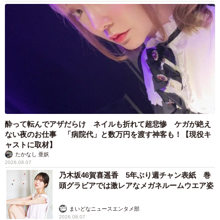
酔って転んでアザだらけ ネイルも折れて超悲惨 ケガが絶え
ない夜のお仕事 「病院代」と数万円を渡す神客も！【現役キ
ャストに取材】
たかなし 亜妖
2026.08.07
乃木坂46賀喜遥香 5年ぶり週チャン表紙 巻
頭グラビアでは激レアなメガネルームウエア姿
まいどなニュースエンタメ部
2026.08.07