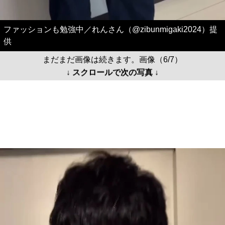
ファッションも勉強中／れんさん（@zibunmigaki2024）提
供
まだまだ画像は続きます。画像（6/7）
↓ スクロールで次の写真 ↓