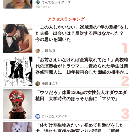
勢」
そんでなライターズ
2026.07.28
アクセスランキング
「この人しかいない」26歳差の“年の差婚”をし
た夫婦 出会いは？反対する声はなかった？
今の思いを聞いた
古川 諭香
「お前さえいなければ金賞取れてた！」高校時
代の演奏会がトラウマ……責められた学生は楽
器修理職人に 10年後再会した因縁の相手から
思わぬ申し出【漫画】
海川 まこと
「ウソだろ」体重130kgの女性芸人オダウエダ
植田 大学時代のほっそり姿に「マジで」
まいどなメディア
「体だけ別生物みたい」初めて川遊びをした
犬、濡れた直後の激変ぶりが話題 「新種