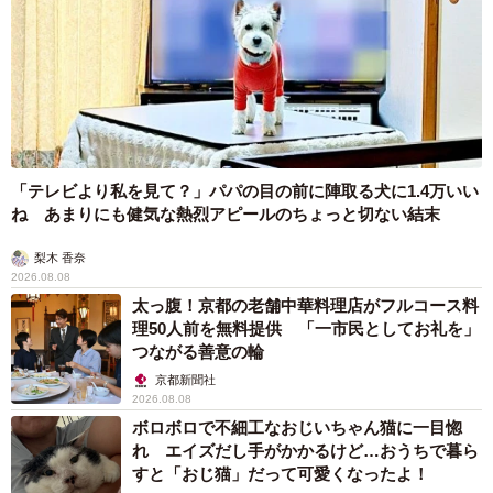
「テレビより私を見て？」パパの目の前に陣取る犬に1.4万いい
ね あまりにも健気な熱烈アピールのちょっと切ない結末
梨木 香奈
2026.08.08
太っ腹！京都の老舗中華料理店がフルコース料
理50人前を無料提供 「一市民としてお礼を」
つながる善意の輪
京都新聞社
2026.08.08
ボロボロで不細工なおじいちゃん猫に一目惚
れ エイズだし手がかかるけど…おうちで暮ら
すと「おじ猫」だって可愛くなったよ！