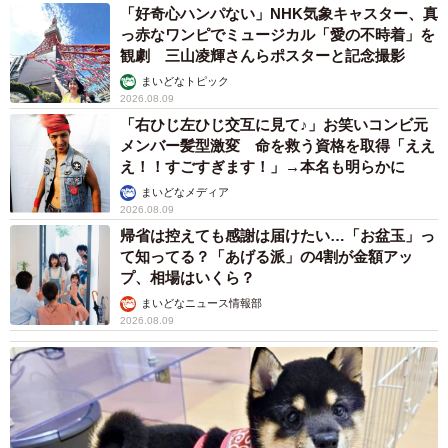
「好奇心ハンパない」NHK気象キャスター、真
っ赤なワンピでミュージカル「愛の不時着」を
観劇 三山凌輝さんらポスターと記念撮影
まいどなトピック
2026.08.09
「右ひじ左ひじ交互に見て♪」お笑いコンビ元
メンバー髪型激変 命を救う資格を取得「ええ
え！！すごすぎます！」→本名も明らかに
まいどなメディア
2026.08.09
帰省は控えても感謝は届けたい…「お盆玉」っ
て知ってる？「あげる派」の4割が金額アッ
プ、相場はいくら？
まいどなニュース情報部
2026.08.09