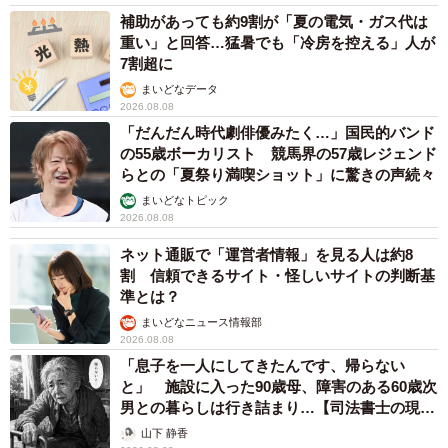
補助があっても約9割が「夏の電気・ガス代は
重い」と回答…猛暑でも「冷房を控える」人が
7割超に
まいどなデータ
2026.08.08
「だんだん時代劇俳優みたく…」国民的バンド
の55歳ボーカリスト 競馬界の57歳レジェンド
らとの「夏祭り満喫ショット」に驚きの声続々
まいどなトピック
2026.08.08
ネット通販で「運営者情報」を見る人は約8
割 信頼できるサイト・怪しいサイトの判断基
準とは？
まいどなニュース情報部
2026.08.08
「息子を一人にしてきたんです、帰らない
と」 施設に入った90歳母、障害のある60歳次
男との暮らしは行き詰まり…【司法書士の現場
から】
山下 静香