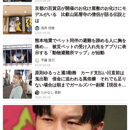
2026.08.08
京都の百貨店が開催のお化け屋敷のお化けにモ
デルがいる 比叡山延暦寺の僧侶が語る伝説と
は
浅井 佳穂
2026.08.08
熊本地震でペット同伴の避難を諦める人に胸を
痛め… 被災ペットの受け入れ先をアプリに表
示する「動物避難所マップ」が始動
平藤 清刀
2026.08.08
原則ゆるっと週3勤務 カード支払い日直前は
鬼出勤 借金に追われる風俗嬢 それでも足り
ない場合は朝までガールズバー副業【現役キャ
ストに取材】
たかなし 亜妖
2026.08.08