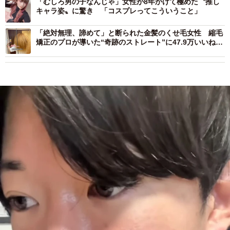
「むしろ男の子なんじゃ」女性が8年かけて極めた〝推し
キャラ姿〟に驚き 「コスプレってこういうこと」
「絶対無理、諦めて」と断られた金髪のくせ毛女性 縮毛
矯正のプロが導いた“奇跡のストレート”に47.9万いいねの
反響