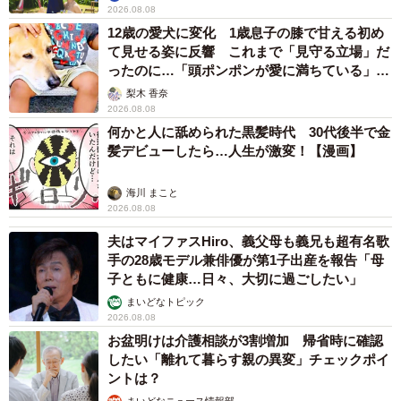
2026.08.08
12歳の愛犬に変化 1歳息子の膝で甘える初め
て見せる姿に反響 これまで「見守る立場」だ
ったのに…「頭ポンポンが愛に満ちている」
「尊…」
梨木 香奈
2026.08.08
何かと人に舐められた黒髪時代 30代後半で金
髪デビューしたら…人生が激変！【漫画】
海川 まこと
2026.08.08
夫はマイファスHiro、義父母も義兄も超有名歌
手の28歳モデル兼俳優が第1子出産を報告「母
子ともに健康…日々、大切に過ごしたい」
まいどなトピック
2026.08.08
お盆明けは介護相談が3割増加 帰省時に確認
したい「離れて暮らす親の異変」チェックポイ
ントは？