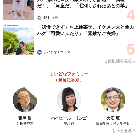
だ！」「河童だ」「毛刈りされたあとの羊」
梨木 香奈
「我慢できず」村上佳菜子、イケメン夫と全力
ハグ「可愛いふたり」「素敵なご夫婦」
まいどなメディア
６位以降を見る
まいどなファミリー
（新着記事順）
森岡 浩
ハイヒール・リンゴ
大江 篤
姓氏研究家
漫才師
園田学園女子大学学長
もっと見る