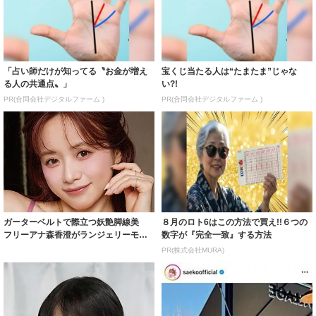
「占い師だけが知ってる〝お金が増え
宝くじ当たる人は“たまたま”じゃな
る人の共通点〟」
い?!
PR(合同会社デジタルファーム )
PR(合同会社デジタルファーム )
ガーターベルトで際立つ妖艶脚線美
８月のロト6はこの方法で買え!!６つの
フリーアナ森香澄がランジェリーモデ
数字が『完全一致』する方法
ルに ｢PE...
PR(株式会社MURA)