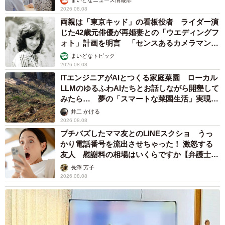
まいどなニュース情報部
2026.08.08
両親は「東京キッド」の看板役者 ライダー演
じた42歳元俳優が再婚妻との「ウエディングフ
ォト」計画を明言 「センスあるカメラマン求
む」
まいどなトピック
2026.08.08
ITエンジニアがAIとつくる家庭菜園 ローカル
LLMのゆるふわAIたちとお話しながら開墾して
みたら… 夢の「スマートな菜園生活」実現な
るか
井二 かける
2026.08.08
プチバズしたママ友とのLINEスクショ うっ
かり電話番号を流出させちゃった！ 激怒する
友人 慰謝料の相場はいくらですか【弁護士が
解説】
長澤 芳子
2026.08.08