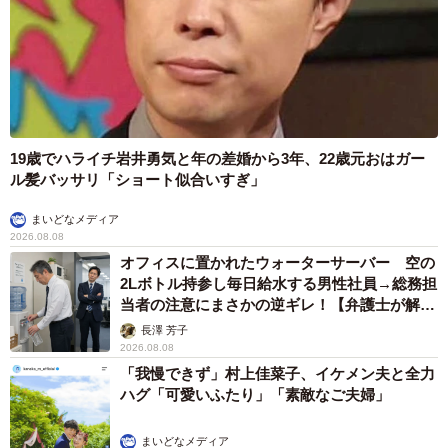
19歳でハライチ岩井勇気と年の差婚から3年、22歳元おはガー
ル髪バッサリ「ショート似合いすぎ」
まいどなメディア
2026.08.08
オフィスに置かれたウォーターサーバー 空の
2Lボトル持参し毎日給水する男性社員→総務担
当者の注意にまさかの逆ギレ！【弁護士が解
説】
長澤 芳子
2026.08.08
「我慢できず」村上佳菜子、イケメン夫と全力
ハグ「可愛いふたり」「素敵なご夫婦」
まいどなメディア