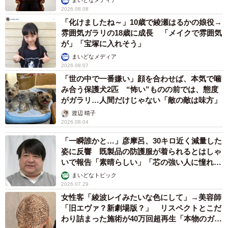
まいどなメディア
2026.08.08
「化けましたね～」10歳で綾瀬はるかの娘役→
雰囲気ガラリの18歳に成長 「メイクで雰囲気
が」「宝塚に入れそう」
まいどなメディア
2026.08.07
「世の中で一番嫌い」顔を合わせば、本気で噛
み合う保護犬2匹 “怖い”ものの前では、態度
がガラリ…人間だけじゃない「敵の敵は味方」
渡辺 晴子
2026.08.04
「一瞬誰かと…」彦摩呂、30キロ近く減量した
姿に反響 既製品の防護服が着られるとはしゃ
いで報告「素晴らしい」「芯の強い人に憧れま
す」
まいどなトピック
2026.07.29
女性客「綾波レイみたいな色にして」→美容師
「旧エヴァ？新劇場版？」 リスペクトとこだ
わり詰まった施術が40万回超再生「本物のガチ