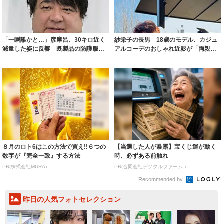
「一瞬誰かと…」彦摩呂、30キロ近く
紗栄子の長男 18歳のモデル、カジュ
減量した姿に反響 既製品の防護服が
アルコーデのおしゃれ近影が「両親の
着られると...
いいとこ取...
８月のロト6はこの方法で買え!!６つの
【当選した人が暴露】宝くじ運が動く
数字が『完全一致』する方法
時、必ずある前触れ
PR(株式会社MURA)
PR(合同会社デジタルファーム )
Recommended by
昨日の人気フォトセレクション