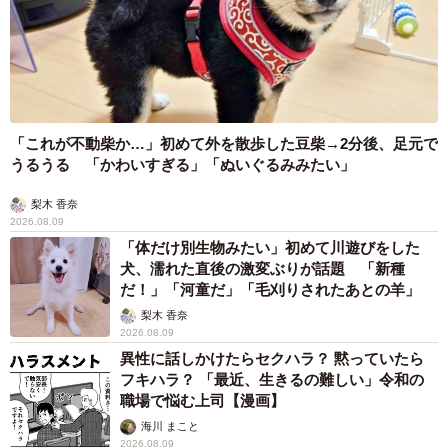
「これが不動柴か…」初めて外を散歩した豆柴→2分後、足元で
うるうる 「かわいすぎる」「ぬいぐるみみたい」
梨木 香奈
2026.08.09
「体だけ別生物みたい」初めて川遊びをした
犬、濡れた直後の激変ぶりが話題 「新種
だ！」「河童だ」「毛刈りされたあとの羊」
梨木 香奈
2026.08.09
異性に話しかけたらセクハラ？ 黙っていたら
フキハラ？ 「最近、生きるの難しい」令和の
職場で悩む上司【漫画】
海川 まこと
2026.08.09