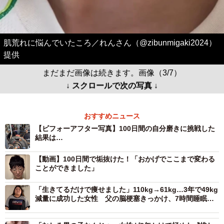
肌荒れに悩んでいたころ／れんさん（@zibunmigaki2024）
提供
まだまだ画像は続きます。画像（3/7）
↓ スクロールで次の写真 ↓
おすすめニュース
【ビフォーアフター写真】100日間の自分磨きに挑戦した
結果は…
【動画】100日間で垢抜けた！「おかげでここまで変わる
ことができました」
「生きてるだけで痩せました」110kg→61kg…3年で49kg
減量に成功した女性 父の脳梗塞きっかけ、7時間睡眠か
ら始めた“習慣化ダイエット”