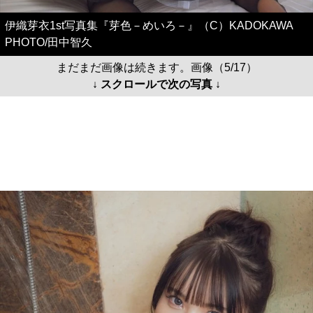
伊織芽衣1st写真集『芽色－めいろ－』（C）KADOKAWA
PHOTO/田中智久
まだまだ画像は続きます。画像（5/17）
↓ スクロールで次の写真 ↓