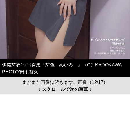
伊織芽衣1st写真集『芽色－めいろ－』（C）KADOKAWA
PHOTO/田中智久
まだまだ画像は続きます。画像（12/17）
↓ スクロールで次の写真 ↓