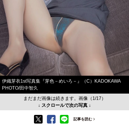
伊織芽衣1st写真集『芽色－めいろ－』（C）KADOKAWA
PHOTO/田中智久
まだまだ画像は続きます。画像（1/17）
↓ スクロールで次の写真 ↓
記事を読む