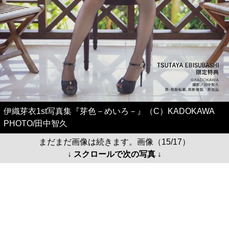
伊織芽衣1st写真集『芽色－めいろ－』（C）KADOKAWA
PHOTO/田中智久
まだまだ画像は続きます。画像（15/17）
↓ スクロールで次の写真 ↓