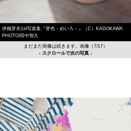
伊織芽衣1st写真集『芽色－めいろ－』（C）KADOKAWA
PHOTO/田中智久
まだまだ画像は続きます。画像（7/17）
↓ スクロールで次の写真 ↓