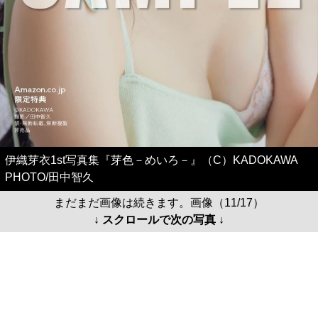
伊織芽衣1st写真集『芽色－めいろ－』（C）KADOKAWA
PHOTO/田中智久
まだまだ画像は続きます。画像（11/17）
↓ スクロールで次の写真 ↓