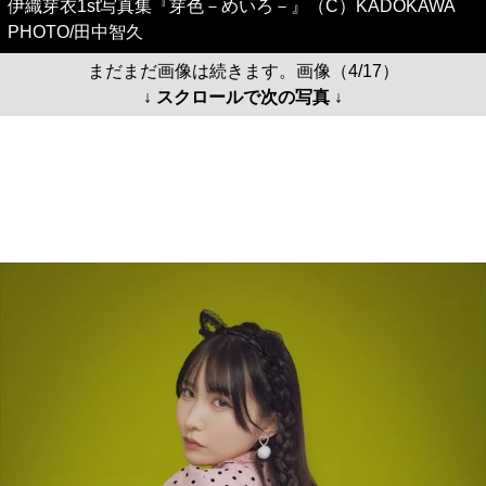
伊織芽衣1st写真集『芽色－めいろ－』（C）KADOKAWA
PHOTO/田中智久
まだまだ画像は続きます。画像（4/17）
↓ スクロールで次の写真 ↓