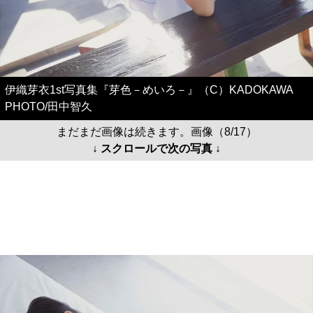
伊織芽衣1st写真集『芽色－めいろ－』（C）KADOKAWA
PHOTO/田中智久
まだまだ画像は続きます。画像（8/17）
↓ スクロールで次の写真 ↓