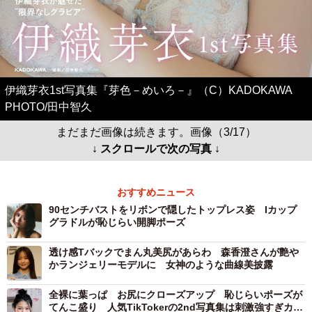
伊織芽衣1st写真集『芽色－めいろ－』（C）KADOKAWA
PHOTO/田中智久
まだまだ画像は続きます。画像（3/17）
↓ スクロールで次の写真 ↓
おすすめニュース
90センチバストをリボンで隠したトップレス姿 Iカップ
グラドルが恥じらい開脚ポーズ
透け感Tバックでまん丸美尻があらわ 森香澄さんが艶や
かランジェリーモデルに 女神のような曲線美披露
全裸に葉っぱ お尻にクローズアップ 恥じらいポーズが
てんこ盛り 人気TikTokerの2nd写真集は刺激強すぎカッ