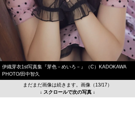
伊織芽衣1st写真集『芽色－めいろ－』（C）KADOKAWA
PHOTO/田中智久
まだまだ画像は続きます。画像（13/17）
↓ スクロールで次の写真 ↓