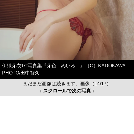
伊織芽衣1st写真集『芽色－めいろ－』（C）KADOKAWA
PHOTO/田中智久
まだまだ画像は続きます。画像（14/17）
↓ スクロールで次の写真 ↓